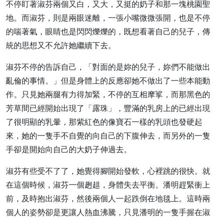
不停盯著淑芬兩個又白，又大，又挺的奶子和那一塊桃園聖
地。而淑芬，則是兩眼迷離，一張小嘴微微張開，也是不停
的喘著氣，眼睛也是閃閃爍爍的，既想看著自己的兒子，傳
統的思想又不允許她繼續下去。
淑芬不停的告訴自己，「對面的是妳的兒子，妳們不能做出
亂倫的事情。」但是身體上的反應卻她不做出了一些本能動
作。只見她兩腿有力得加緊，不停的互相摩挲，而那黑色的
芳草間已經開始出現了「露珠」，豐滿的乳房上的已經出現
了很明顯的乳暈，那紫紅色的像寶石一樣的乳頭也發硬起
來，她的一隻手不自覺的向自己的下腹伸去，而另外的一隻
手卻是開始向自己的大奶子伸過去。
淑芬有些受不了了，她覺得腳開始發軟，心裡跳的很快。就
在這個時候，淑芬一個趔趄，身體失去平衡。潘明趕緊衝上
前，及時抱出淑芬，然後兩個人一起跌倒在地毯上。這時兩
個人的姿勢卻是更讓人熱血沸騰，只見潘明的一隻手握在淑