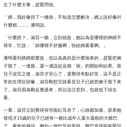
生了什麼大事，趕緊問他。
「媽，我好像得了一種病，不知道怎麼解決，網上說好像叫
什麼精……」潘明說。
「什麼經？」淑芬一聽，立刻就急，她以為是哪裡的神經不
尋常，忙說：「妳哪裡不舒服啊，快給媽看看啊。」
潘明看到媽媽那麼急，也以為真的是什麼病來的，趕緊把褲
子脫了，一邊脫，還一邊說起這個「病」的開始和結果。當
兒子說完之後，淑芬才安心了，還覺得有點好笑，這不是正
常的生理症狀嘛，淑芬剛想完就看見兒子已經把褲子脫下來
了。淑芬因為剛反應過來，所以沒注意到，也就低下頭去
看。
一看，淑芬立刻覺得有些面紅耳赤了，心跳都加速。原來她
發現才15歲的兒子已經有一條比成年人還大還粗的大雞巴
了。紫色的龜頭，猶如一個竹笠的形狀，雞巴直徑卻有嬰兒