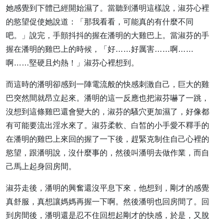
她感覺到下體已經開始濕了。當聽到潘明這樣說，淑芬心裡
的慾望促使她說道：「那我看看，可能真的有什麼不同
吧。」說完，手顫抖抖的握在潘明的大雞巴上。當淑芬的手
握在潘明的雞巴上的時候，「好……好厲害……啊……
啊……堅硬且灼熱！」淑芬心裡想到。
而這時的潘明卻感到一陣電流般的快感刺激自己，巨大的雞
巴突然間就昂立起來。潘明的這一反應也把淑芬嚇了一跳，
沒想到這條雞巴還會變大的，淑芬的騷穴更加濕了，好像都
有可能要流出淫水來了。淑芬柔軟、白皙的小手愛不釋手的
在潘明的雞巴上來回的握了一下後，趕緊克制住自己心裡的
慾望，跟潘明說，沒什麼事的，然後叫潘明去做作業，而自
己馬上起身回房間。
淑芬走後，潘明的興奮還沒平息下來，他想到，剛才的感覺
真舒服，真想讓媽媽再握一下啊。然後潘明也回房間了。回
到房間後，潘明還是忍不住回想起剛才的快感，於是，又脫