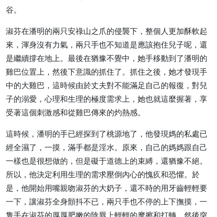
谷。
淑芬在潘明的兩只安祿山之爪的侵襲下，整個人更加酥軟起
來，渾身沒有力氣，兩只手也不知道是應該抱住兒子呢，還
是繼續撐在地上。最後在猶豫不覺中，她手移動到了潘明的
雞巴位置上，然後下意識的抓住了。抓住之後，她才發現手
中的大雞巴，這時候由於丈夫對不能滿足自己的報復，對兒
子的溺愛，心理和生理的極度需求上，她也就這麼握著，享
受著這個刺激感和從雞巴傳來的灼熱感。
這時候，潘明的手已經探到了桃源地了，他發現媽的私處已
經全濕了，一摸，滿手都是淫水。原來，自己的媽媽跟自己
一樣也是很想做的，但是礙于道德上的束縛，還猶豫不絕。
所以，他決定利用生理的需求壓倒內心的愧疚和恐懼。於
是，他開始用嘴親吻淑芬的大奶子，還不時的用牙齒輕輕要
一下，讓淑芬全身顫抖不已，兩只手也不停的上下撫摸，一
隻手在淑芬的厚厚肥嫩的陰唇上輕輕的摩擦和打轉，然後突