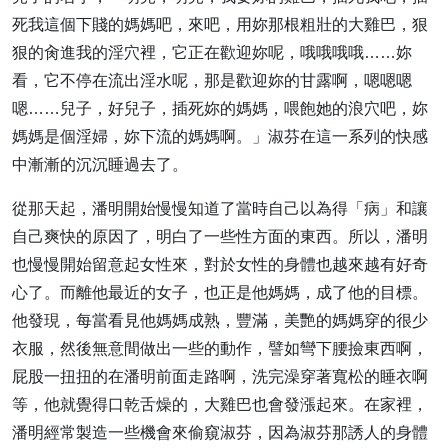
死我這個下賤的媽媽吧，來吧，用妳那根粗壯的大雞巴，狠
狠的肏進我的淫穴裡，它正在歡迎妳呢，哦哦哦哦……妳
看，它不停在流出淫水呢，那是歡迎妳的甘露啊，嗯嗯嗯
嗯……兒子，好兒子，插死妳的媽媽，喂飽她的浪穴吧，妳
媽媽是個淫婦，妳下流的媽媽啊。」淑芬在這一系列的快感
中漸漸的沉沉睡過去了。
從那天起，潘明開始慢慢知道了當時自己以為得「病」和讓
自己爽快的原因了，明白了一些性方面的東西。所以，潘明
也慢慢開始留意起女性來，對於女性的身體也越來越有好奇
心了。而離他最近的女子，也正是他媽媽，成了他的目標。
他發現，每當看見他媽媽成熟，豐滿，美艷的媽媽穿的很少
衣服，然後無意間做出一些的動作，譬如彎下腰撿東西啊，
屁股一扭扭的在潘明前面走路啊，洗完澡穿著寬松的睡衣啊
等，他就覺得口乾舌燥的，大雞巴也會發漲起來。在家裡，
潘明經常製造一些機會來偷窺淑芬，因為淑芬那誘人的身體