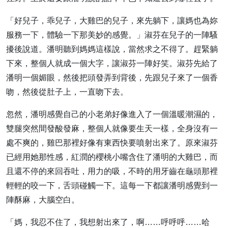
「好兒子，乖兒子，大雞巴的兒子，來先躺下，讓媽也為妳
服務一下，體驗一下那美妙的感覺。」淑芬在兒子的一陣騷
擾後說道。潘明聽到媽媽這樣說，當然求之不得了。趕緊躺
下來，整個人就成一個大字，讓淑芬一陣好笑。淑芬先給了
潘明一個媚眼，然後把頭發弄到背後，先跟兒子來了一個香
吻，然後從肚子上，一直吻下去。
忽然，潘明感覺自己的小老弟好像進入了一個溫暖潮濕的，
雙腿突然間發酸發麻，整個人就像要生天一樣，全身沒有一
處不爽的，雞巴那裡好像有東西快要噴射出來了。原來淑芬
已經用她那性感，紅潤的櫻桃小嘴含住了潘明的大雞巴，而
且還不停的來回吞吐，用力的吸，不時的用牙齒在龜頭那裡
輕輕的咬一下，舌頭碰觸一下。這每一下都讓潘明感覺到一
陣酥麻，大腦空白。
「媽，我忍不住了，我想射出來了，啊……呼呼呼……哈