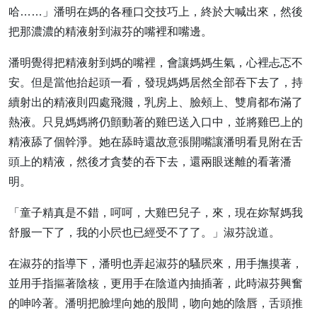
哈……」潘明在媽的各種口交技巧上，終於大喊出來，然後
把那濃濃的精液射到淑芬的嘴裡和嘴邊。
潘明覺得把精液射到媽的嘴裡，會讓媽媽生氣，心裡忐忑不
安。但是當他抬起頭一看，發現媽媽居然全部吞下去了，持
續射出的精液則四處飛濺，乳房上、臉頰上、雙肩都布滿了
熱液。只見媽媽將仍顫動著的雞巴送入口中，並將雞巴上的
精液舔了個幹淨。她在舔時還故意張開嘴讓潘明看見附在舌
頭上的精液，然後才貪婪的吞下去，還兩眼迷離的看著潘
明。
「童子精真是不錯，呵呵，大雞巴兒子，來，現在妳幫媽我
舒服一下了，我的小屄也已經受不了了。」淑芬說道。
在淑芬的指導下，潘明也弄起淑芬的騷屄來，用手撫摸著，
並用手指摳著陰核，更用手在陰道內抽插著，此時淑芬興奮
的呻吟著。潘明把臉埋向她的股間，吻向她的陰唇，舌頭推