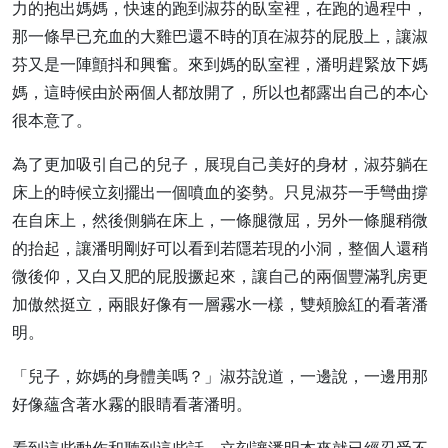
力的抱出媽媽，快速的跑到淑芬的臥室裡，在跑的過程中，
那一條早已充血的大雞巴還不時的頂在淑芬的屁股上，讓淑
芬又是一陣顫抖和興奮。來到媽的臥室裡，潘明趕緊放下媽
媽，這時候由於兩個人都放開了，所以也都露出自己的本心
很本意了。
為了更加吸引自己的兒子，展現自己美好的身材，淑芬躺在
床上的時候立刻擺出一個噴血的姿勢。只見淑芬一手彎曲撐
在自床上，然後側躺在床上，一條腿微屈，另外一條腿稍微
的抬起，讓潘明剛好可以看到若隱若現的小洞，整個人還稍
微後仰，又白又肥的屁股撅起來，讓自己的兩個豐滿乳房更
加傲然挺立，兩眼好像有一層霧水一樣，雙頰臉紅的看著潘
明。
「兒子，妳媽的身體美嗎？」淑芬說道，一邊說，一邊用那
好像蘊含著水霧的眼睛看著潘明。