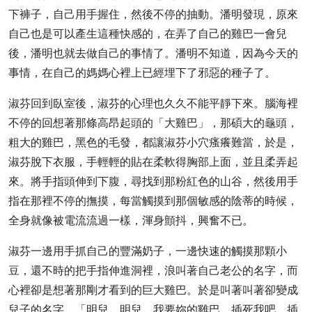
下褲子，自己用手握住，然後不停的抽動。潘明發現，原來
自己也是可以產生這種快感的，在弄了自己的雞巴一會兒
後，潘明也就去做自己的事情了。潘明不知道，因為今天的
事情，在自己的媽媽心裡上已經埋下了邪惡的種子了。
淑芬回到臥室後，淑芬的心理也久久不能平靜下來。腦海裡
不停的回想著那條高昂起頭的「大雞巴」，那碩大的龜頭，
粗大的雞巴，黑色的毛發，都讓淑芬小穴瘙癢難當，於是，
淑芬脫下衣服，手輕輕的貼在柔軟得胸部上面，並且柔弄起
來。將手指頭伸到下腹，尋找到那粉紅色的山谷，然後用手
指在那裡不停的撫摸，每當觸摸到那個敏感的陰蒂的時候，
全身就像被電流流過一樣，渾身顫抖，興奮不已。
淑芬一邊用手抓自己的豐滿奶子，一邊快速的觸摸那顆小
豆，還不時的把手指伸進洞裡，浪叫著自己老公的名字，而
心裡卻是想著那剛才看到的巨大雞巴。於是叫著叫著卻變成
兒子的名字，「明兒，明兒，我要妳的雞巴，插死我吧，插