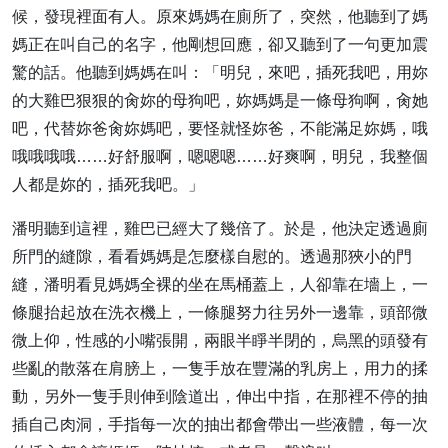
候，發現裡面有人。原來媽媽在廁所了，突然，他聽到了媽
媽正在叫自己的名字，他剛想回應，卻又聽到了一句更加震
驚的話。他聽到媽媽在叫：「明兒，來吧，插死我吧，用妳
的大雞巴狠狠的肏妳的母狗吧，妳媽媽是一條母狗啊，肏她
吧，代替妳爸肏妳媽吧，要怪就怪妳爸，不能滿足妳媽，哦
哦哦哦哦……好舒服啊，嗯嗯嗯……好爽啊，明兒，我整個
人都是妳的，插死我吧。」
潘明聽到這裡，雞巴已經大了幾倍了。於是，他決定透過廁
所門的縫隙，看看媽媽是怎麼樣自慰的。透過那狹小的門
縫，潘明看見媽媽全裸的坐在馬桶蓋上，人卻靠在墻上，一
條腿抬起放在洗衣機上，一條腿努力往另外一邊靠，頭部微
微上仰，性感的小嘴張開，兩眼半睜半閉的，烏黑的頭發有
些亂的散落在肩膀上，一隻手放在豐滿的乳房上，用力的揉
動，另外一隻手則伸到陰道出，伸出中指，在那裡不停的抽
插自己肉洞，手指每一次的抽出都會帶出一些液體，每一次