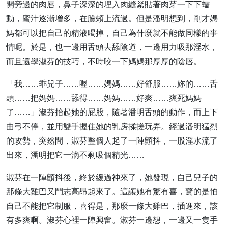
開旁邊的肉唇，鼻子深深的埋入肉縫緊貼著肉芽一下下蠕
動，蜜汁逐漸增多，在臉頰上流過。但是潘明想到，剛才媽
媽都可以把自己的精液喝掉，自己為什麼就不能做同樣的事
情呢。於是，也一邊用舌頭去舔陰道，一邊用力吸那淫水，
而且還學淑芬的技巧，不時咬一下媽媽那厚厚的陰唇。
「我……乖兒子……喔……媽媽……好舒服……妳的……舌
頭……把媽媽……舔得……媽媽……好爽……爽死媽媽
了……」淑芬抬起她的屁股，隨著潘明舌頭的動作，而上下
曲弓不停，並用雙手握住她的乳房揉搓玩弄。經過潘明猛烈
的攻勢，突然間，淑芬整個人起了一陣顫抖，一股淫水流了
出來，潘明把它一滴不剩吸個精光……
淑芬在一陣顫抖後，終於緩過神來了，她發現，自己兒子的
那條大雞巴又鬥志高昂起來了。這讓她有驚有喜，驚的是怕
自己不能把它制服，喜得是，那麼一條大雞巴，插進來，該
有多爽啊。淑芬心裡一陣興奮。淑芬一邊想，一邊又一隻手