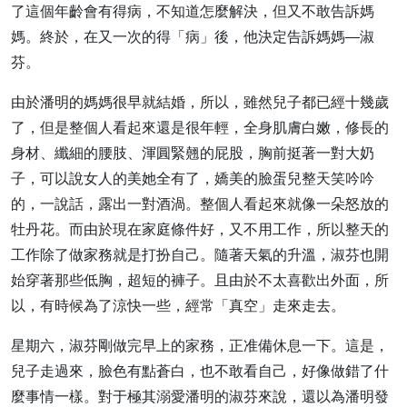
了這個年齡會有得病，不知道怎麼解決，但又不敢告訴媽
媽。終於，在又一次的得「病」後，他決定告訴媽媽—淑
芬。
由於潘明的媽媽很早就結婚，所以，雖然兒子都已經十幾歲
了，但是整個人看起來還是很年輕，全身肌膚白嫩，修長的
身材、纖細的腰肢、渾圓緊翹的屁股，胸前挺著一對大奶
子，可以說女人的美她全有了，嬌美的臉蛋兒整天笑吟吟
的，一說話，露出一對酒渦。整個人看起來就像一朵怒放的
牡丹花。而由於現在家庭條件好，又不用工作，所以整天的
工作除了做家務就是打扮自己。隨著天氣的升溫，淑芬也開
始穿著那些低胸，超短的褲子。且由於不太喜歡出外面，所
以，有時候為了涼快一些，經常「真空」走來走去。
星期六，淑芬剛做完早上的家務，正准備休息一下。這是，
兒子走過來，臉色有點蒼白，也不敢看自己，好像做錯了什
麼事情一樣。對于極其溺愛潘明的淑芬來說，還以為潘明發