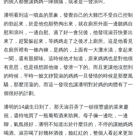
的插入都會讓媽媽一陣抽搐，或者是一聲浪叫。
潘明看到這一噴血的景象，發覺自己的大雞巴不受自己控制
的勃起來，於是他也順勢掏出來，就在廁所外面一邊聽媽自
慰和浪叫，一邊自慰。過了好一會兒後，他發現淑芬快要出
來了，趕緊躲起來，等媽媽走了之後才上廁所。這是他看見
在廁所裡有一條內褲，是媽的，上面有一大灘水漬，拿起來
一聞，還有股腥味。這時候他才知道，原來媽媽也是對他很
有意思，也是很想跟他做，發泄一下的。而且更讓他沒想到
的時候，平時一臉文靜賢淑的媽媽一旦發情的時候是那麼風
騷，那麼淫蕩的。而這一發現也讓潘明對於媽的肉體有了一
個很好的計劃。
潘明的14歲生日到了。那天淑芬弄了一頓很豐盛的菜來慶
祝，還特地買了一瓶葡萄酒來助興。母子倆一邊吃，一邊
聊，氣氛很好，潘明不知道出於什麼目的，不停的讓她媽媽
喝酒。淑芬喝了好幾杯酒後，臉紅紅的，整個人看起來更加