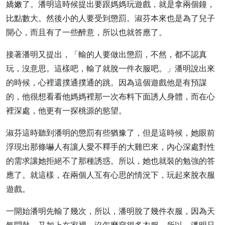
嬌嫩了。潘明這時候提出要跟媽媽玩遊戲，就是拿兩個鐘，
比點數大。然後小的人要受到懲罰。淑芬本來也是為了兒子
開心，而且有了一些醉意，所以也就答應了。
接著潘明又提出，「輸的人要做出懲罰，不然，都不認真
玩，沒意思。這樣吧，輸了就脫一件衣服吧。」潘明說出來
的時候，心裡還撲通撲通的跳。因為這個遊戲他是有預謀
的，他很想看看他媽媽裡那一次布料下面誘人身體，而在心
裡深處，他更有一探桃源的慾望。
淑芬這時聽到潘明的懲罰有些猶豫了，但是這時候，她眼前
浮現出那條嚇人有讓人愛不釋手的大雞巴來，內心深處對性
的需求讓她拒絕不了那種誘惑。所以，她也就裝的勉強的答
應了。就這樣，在兩個人互有心思的情況下，玩起來脫衣服
遊戲。
一開始潘明先輸了幾次，所以，潘明脫了幾件衣服，因為天