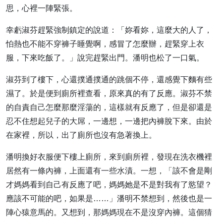
思，心裡一陣緊張。
幸虧淑芬趕緊強制鎮定的說道：「妳看妳，這麼大的人了，
怕熱也不能不穿褲子睡覺啊，感冒了怎麼辦，趕緊穿上衣
服，下來吃飯了。」說完趕緊出門。潘明也松了一口氣。
淑芬到了樓下，心還撲通撲通的跳個不停，還感覺下麵有些
濕了。於是便到廁所裡查看，原來真的有了反應。淑芬不禁
的自責自己怎麼那麼淫蕩的，這樣就有反應了，但是卻還是
忍不住想起兒子的大屌，一邊想，一邊把內褲脫下來。由於
在家裡，所以，出了廁所也沒有急著換上。
潘明換好衣服便下樓上廁所，來到廁所裡，發現在洗衣機裡
居然有一條內褲，上面還有一些水漬。一想，「該不會是剛
才媽媽看到自己有反應了吧，媽媽她是不是對我有了慾望？
應該不可能的吧，如果是……」潘明不禁想到，然後也是一
陣心猿意馬的。又想到，那媽媽現在不是沒穿內褲。這個猜