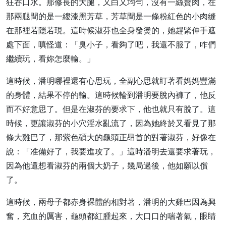
狂吞口水。那修長的大腿，又白又均勻，沒有一絲贅肉，在
那兩腿間的是一縷漆黑芳草，芳草間是一條粉紅色的小肉縫
在那裡若隱若現。這時候淑芬也全身發燙的，她趕緊伸手遮
處下面，嗔怪道：「臭小子，看夠了吧，我還不服了，咋們
繼續玩，看妳怎麼輸。」
這時候，潘明哪裡還有心思玩，全副心思就盯著看媽媽豐滿
的身體，結果不停的輸。這時候輪到潘明要脫內褲了，他反
而不好意思了。但是在淑芬的要求下，他也就只有脫了。這
時候，更讓淑芬的小穴淫水亂流了，因為她終於又看見了那
條大雞巴了，那紫色碩大的龜頭正昂首的對著淑芬，好像在
說：「准備好了，我要進攻了。」這時潘明去還要求著玩，
因為他還想看淑芬的兩個大奶子，幾局過後，他如願以償
了。
這時候，兩母子都赤身裸體的相對著，潘明的大雞巴因為興
奮，充血的厲害，龜頭都紅腫起來，大口口的喘著氣，眼睛