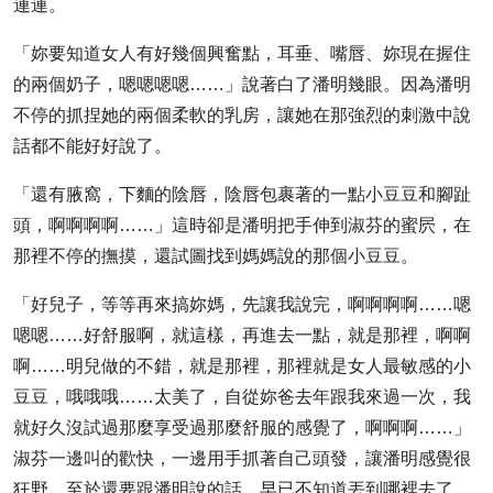
連連。
「妳要知道女人有好幾個興奮點，耳垂、嘴唇、妳現在握住
的兩個奶子，嗯嗯嗯嗯……」說著白了潘明幾眼。因為潘明
不停的抓捏她的兩個柔軟的乳房，讓她在那強烈的刺激中說
話都不能好好說了。
「還有腋窩，下麵的陰唇，陰唇包裹著的一點小豆豆和腳趾
頭，啊啊啊啊……」這時卻是潘明把手伸到淑芬的蜜屄，在
那裡不停的撫摸，還試圖找到媽媽說的那個小豆豆。
「好兒子，等等再來搞妳媽，先讓我說完，啊啊啊啊……嗯
嗯嗯……好舒服啊，就這樣，再進去一點，就是那裡，啊啊
啊……明兒做的不錯，就是那裡，那裡就是女人最敏感的小
豆豆，哦哦哦……太美了，自從妳爸去年跟我來過一次，我
就好久沒試過那麼享受過那麼舒服的感覺了，啊啊啊……」
淑芬一邊叫的歡快，一邊用手抓著自己頭發，讓潘明感覺很
狂野。至於還要跟潘明說的話，早已不知道丟到哪裡去了。