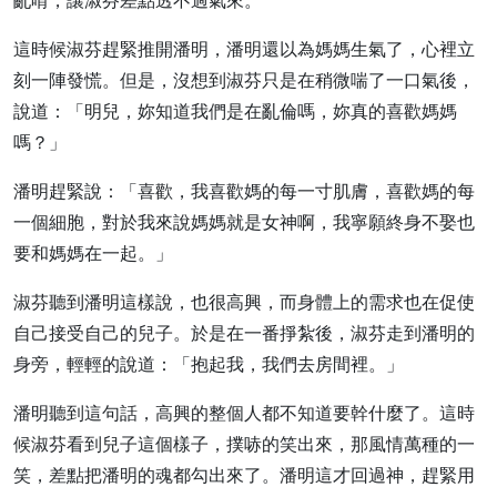
亂啃，讓淑芬差點透不過氣來。
這時候淑芬趕緊推開潘明，潘明還以為媽媽生氣了，心裡立
刻一陣發慌。但是，沒想到淑芬只是在稍微喘了一口氣後，
說道：「明兒，妳知道我們是在亂倫嗎，妳真的喜歡媽媽
嗎？」
潘明趕緊說：「喜歡，我喜歡媽的每一寸肌膚，喜歡媽的每
一個細胞，對於我來說媽媽就是女神啊，我寧願終身不娶也
要和媽媽在一起。」
淑芬聽到潘明這樣說，也很高興，而身體上的需求也在促使
自己接受自己的兒子。於是在一番掙紮後，淑芬走到潘明的
身旁，輕輕的說道：「抱起我，我們去房間裡。」
潘明聽到這句話，高興的整個人都不知道要幹什麼了。這時
候淑芬看到兒子這個樣子，撲哧的笑出來，那風情萬種的一
笑，差點把潘明的魂都勾出來了。潘明這才回過神，趕緊用