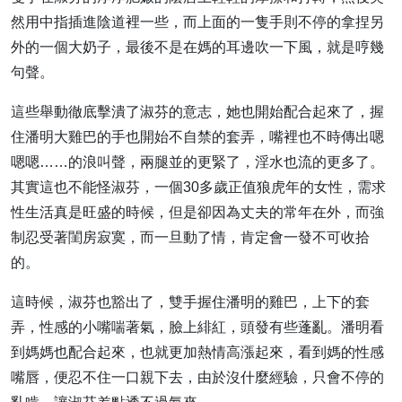
然用中指插進陰道裡一些，而上面的一隻手則不停的拿捏另
外的一個大奶子，最後不是在媽的耳邊吹一下風，就是哼幾
句聲。
這些舉動徹底擊潰了淑芬的意志，她也開始配合起來了，握
住潘明大雞巴的手也開始不自禁的套弄，嘴裡也不時傳出嗯
嗯嗯……的浪叫聲，兩腿並的更緊了，淫水也流的更多了。
其實這也不能怪淑芬，一個30多歲正值狼虎年的女性，需求
性生活真是旺盛的時候，但是卻因為丈夫的常年在外，而強
制忍受著閨房寂寞，而一旦動了情，肯定會一發不可收拾
的。
這時候，淑芬也豁出了，雙手握住潘明的雞巴，上下的套
弄，性感的小嘴喘著氣，臉上緋紅，頭發有些蓬亂。潘明看
到媽媽也配合起來，也就更加熱情高漲起來，看到媽的性感
嘴唇，便忍不住一口親下去，由於沒什麼經驗，只會不停的