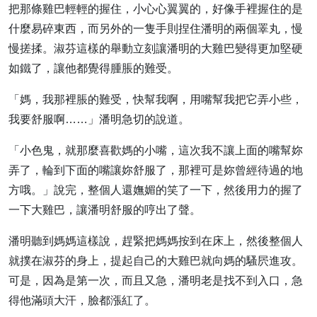
把那條雞巴輕輕的握住，小心心翼翼的，好像手裡握住的是
什麼易碎東西，而另外的一隻手則捏住潘明的兩個睪丸，慢
慢搓揉。淑芬這樣的舉動立刻讓潘明的大雞巴變得更加堅硬
如鐵了，讓他都覺得腫脹的難受。
「媽，我那裡脹的難受，快幫我啊，用嘴幫我把它弄小些，
我要舒服啊……」潘明急切的說道。
「小色鬼，就那麼喜歡媽的小嘴，這次我不讓上面的嘴幫妳
弄了，輪到下面的嘴讓妳舒服了，那裡可是妳曾經待過的地
方哦。」說完，整個人還嫵媚的笑了一下，然後用力的握了
一下大雞巴，讓潘明舒服的哼出了聲。
潘明聽到媽媽這樣說，趕緊把媽媽按到在床上，然後整個人
就撲在淑芬的身上，提起自己的大雞巴就向媽的騷屄進攻。
可是，因為是第一次，而且又急，潘明老是找不到入口，急
得他滿頭大汗，臉都漲紅了。