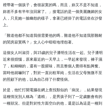
裡帶著一個孩子，會很寂寞的嗎，而且，妳又不是不知道，
妳差不多有半年沒回家了。」接電話的是一個美麗嫵媚的女
人，只見她一臉幽怨的樣子，拿著已經掛了的電話坐在沙發
上。
「難道他都不知道我很需要他的嗎，難道他不知道我那難耐
的閨房寂寞嗎？」女人心中暗暗地埋怨著。
這個女人叫淑芬，與15歲的兒子潘明生活在一起。兒子潘明
近來很煩惱，原來最近的一天早上，一早起來發現，褲子濕
了，粘糊糊的，還有一股腥味，而且整個人覺得有點興奮。
當時他就嚇到了，對於一直比較單純，生活在父母無微不至
的照顧下的他，以為自己得了什麼怪病。
於是，他忙打開電腦在網上查找類似的「病況」，結果發現
這種情況別人稱為「遺精」，是男孩子到了一定歲數會有的
一種狀況。但是對於性方面空白的他，還是以為這是一種到