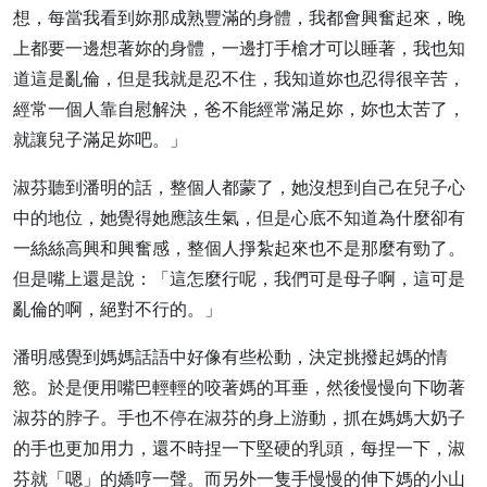
想，每當我看到妳那成熟豐滿的身體，我都會興奮起來，晚
上都要一邊想著妳的身體，一邊打手槍才可以睡著，我也知
道這是亂倫，但是我就是忍不住，我知道妳也忍得很辛苦，
經常一個人靠自慰解決，爸不能經常滿足妳，妳也太苦了，
就讓兒子滿足妳吧。」
淑芬聽到潘明的話，整個人都蒙了，她沒想到自己在兒子心
中的地位，她覺得她應該生氣，但是心底不知道為什麼卻有
一絲絲高興和興奮感，整個人掙紮起來也不是那麼有勁了。
但是嘴上還是說：「這怎麼行呢，我們可是母子啊，這可是
亂倫的啊，絕對不行的。」
潘明感覺到媽媽話語中好像有些松動，決定挑撥起媽的情
慾。於是便用嘴巴輕輕的咬著媽的耳垂，然後慢慢向下吻著
淑芬的脖子。手也不停在淑芬的身上游動，抓在媽媽大奶子
的手也更加用力，還不時捏一下堅硬的乳頭，每捏一下，淑
芬就「嗯」的嬌哼一聲。而另外一隻手慢慢的伸下媽的小山