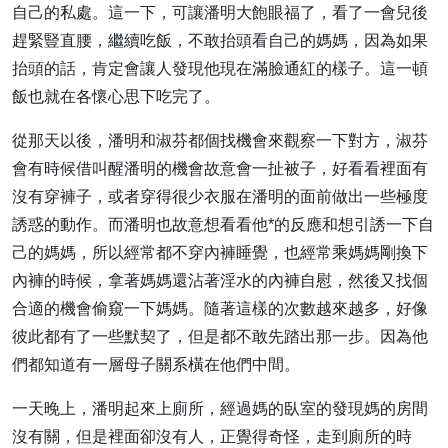
自己的私處。這一下，可讓潘明大飽眼福了，看了一會兒後
趕緊豎直腰，繼續吃飯，不敢抬頭看自己的媽媽，因為如果
抬頭的話，肯定會讓人發現他現在滿臉通紅的樣子。這一頓
飯也就在各懷心思下吃完了。
從那天以後，潘明和淑芬都個找機會來觀察一下對方，淑芬
會有時候借叫醒潘明的機會故意會一扯被子，好看看裡面有
沒有穿褲子，或者穿得很少衣服在潘明的面前做出一些極度
誘惑的動作。而潘明也故意想看看他*的反應和想引誘一下自
己的媽媽，所以經常都不穿內褲睡覺，也經常乘媽媽剛換下
內褲的時候，拿著媽媽還沾著淫水的內褲自慰，然後又找個
合適的機會偷窺一下媽媽。隨著這樣的次數越來越多，好像
彼此都有了一些默契了，但是都不敢先踏出那一步。因為他
們都知道有一層母子關系橫在他們中間。
一天晚上，潘明起來上廁所，經過媽的臥室的發現媽的房間
沒有關，但是裡面卻沒有人，正覺得奇怪，走到廁所的時