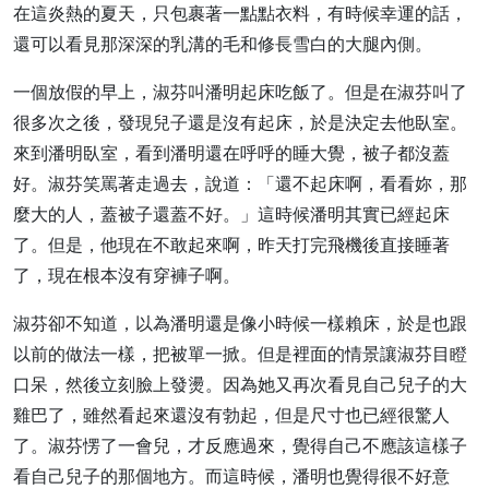
在這炎熱的夏天，只包裹著一點點衣料，有時候幸運的話，
還可以看見那深深的乳溝的毛和修長雪白的大腿內側。
一個放假的早上，淑芬叫潘明起床吃飯了。但是在淑芬叫了
很多次之後，發現兒子還是沒有起床，於是決定去他臥室。
來到潘明臥室，看到潘明還在呼呼的睡大覺，被子都沒蓋
好。淑芬笑罵著走過去，說道：「還不起床啊，看看妳，那
麼大的人，蓋被子還蓋不好。」這時候潘明其實已經起床
了。但是，他現在不敢起來啊，昨天打完飛機後直接睡著
了，現在根本沒有穿褲子啊。
淑芬卻不知道，以為潘明還是像小時候一樣賴床，於是也跟
以前的做法一樣，把被單一掀。但是裡面的情景讓淑芬目瞪
口呆，然後立刻臉上發燙。因為她又再次看見自己兒子的大
雞巴了，雖然看起來還沒有勃起，但是尺寸也已經很驚人
了。淑芬愣了一會兒，才反應過來，覺得自己不應該這樣子
看自己兒子的那個地方。而這時候，潘明也覺得很不好意