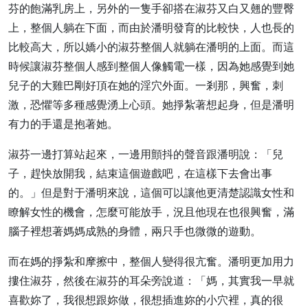
芬的飽滿乳房上，另外的一隻手卻搭在淑芬又白又翹的豐臀
上，整個人躺在下面，而由於潘明發育的比較快，人也長的
比較高大，所以嬌小的淑芬整個人就躺在潘明的上面。而這
時候讓淑芬整個人感到整個人像觸電一樣，因為她感覺到她
兒子的大雞巴剛好頂在她的淫穴外面。一剎那，興奮，刺
激，恐懼等多種感覺湧上心頭。她掙紮著想起身，但是潘明
有力的手還是抱著她。
淑芬一邊打算站起來，一邊用顫抖的聲音跟潘明說：「兒
子，趕快放開我，結束這個遊戲吧，在這樣下去會出事
的。」但是對于潘明來說，這個可以讓他更清楚認識女性和
瞭解女性的機會，怎麼可能放手，況且他現在也很興奮，滿
腦子裡想著媽媽成熟的身體，兩只手也微微的遊動。
而在媽的掙紮和摩擦中，整個人變得很亢奮。潘明更加用力
摟住淑芬，然後在淑芬的耳朵旁說道：「媽，其實我一早就
喜歡妳了，我很想跟妳做，很想插進妳的小穴裡，真的很