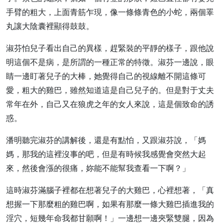
手臂的粗大，上面青筋乍現，像一條條青色的小蛇，兩個睪
丸讓大陰囊裡顯得鼓鼓。
淑芬怕兒子看出自己的異樣，趕緊裝的平靜的樣子，跟他說
明這個不是病，是所謂的一種正常的特徵。淑芬一邊說，眼
睛一邊盯著兒子的大棒，她覺得自己的視線離不開這條可
愛，粗大的雞巴，雖然知道這是自己兒子的。但是對于丈夫
常年在外，自己又在狼虎之年的女人來說，這是個致命的誘
惑。
潘明聽完淑芬的講解後，還是有點怕，又跟淑芬說，「媽
媽，那我的這裡沒事的吧，但是有時候我感覺會突然大起
來，然後會漲的很痛，妳能不能幫我查看一下啊？」
這時淑芬滿腦子裡都在想著兒子的大雞巴，心裡想著，「真
想握一下那麼粗的雞巴啊，如果有那麼一條大雞巴插進我的
淫穴，短幾年命我都甘願啊！」一邊想一邊夾緊雙腿，因為