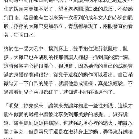
看到這些動作和聽到這些話，立刻讓潘明本來就已經忍受不
住的愣頭青更加不堪了，望著媽媽圓潤白嫩的屁股，不禁感
到目眩。這是他有生以來第一次看到的成年女人的赤裸的屁
股，猙獰的大雞巴更加昂立，青筋都暴現了，兩眼發直的看
著，狂咽口水。
終於在一聲大吼中，撲到床上，雙手抱住淑芬就亂啃，亂
摸，大雞巴也在胡亂的找那個讓人極想一插到底的蜜汁洞。
這時候淑芬心裡很開心，很興奮，因為她覺的自己的成熟豐
滿的身體保養得很好，從兒子這樣的動作可以看出。自己稍
微逗弄一下自己的兒子，就讓他急成這樣，真是沒經驗。不
過當看到兒子兩眼都紅了，就知道不能在挑逗他了。
「明兒，妳先起來，讓媽來先讓妳知道一些性知識，這樣才
能在做愛的過程中讓彼此享受到那美妙的感覺。」淑芬說
道。潘明聽到媽媽這樣說，也就強忍著心裡的慾火，稍微放
開了淑芬，但是兩只手還是在淑芬身上游動，弄得淑芬嬌喘