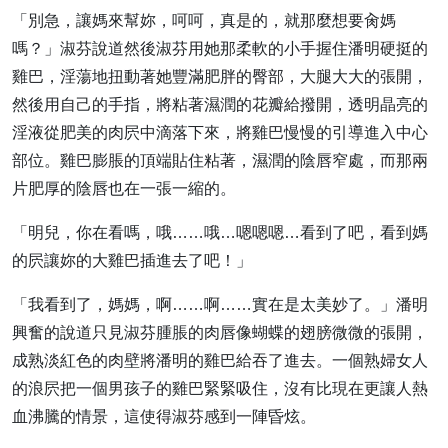
「別急，讓媽來幫妳，呵呵，真是的，就那麼想要肏媽
嗎？」淑芬說道然後淑芬用她那柔軟的小手握住潘明硬挺的
雞巴，淫蕩地扭動著她豐滿肥胖的臀部，大腿大大的張開，
然後用自己的手指，將粘著濕潤的花瓣給撥開，透明晶亮的
淫液從肥美的肉屄中滴落下來，將雞巴慢慢的引導進入中心
部位。雞巴膨脹的頂端貼住粘著，濕潤的陰唇窄處，而那兩
片肥厚的陰唇也在一張一縮的。
「明兒，你在看嗎，哦……哦…嗯嗯嗯…看到了吧，看到媽
的屄讓妳的大雞巴插進去了吧！」
「我看到了，媽媽，啊……啊……實在是太美妙了。」潘明
興奮的說道只見淑芬腫脹的肉唇像蝴蝶的翅膀微微的張開，
成熟淡紅色的肉壁將潘明的雞巴給吞了進去。一個熟婦女人
的浪屄把一個男孩子的雞巴緊緊吸住，沒有比現在更讓人熱
血沸騰的情景，這使得淑芬感到一陣昏炫。