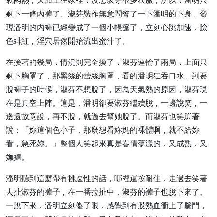
氣悶熱，又加上在家裡，沒怎麼穿很多衣服，所以，潘明只
剩下一條內褲了。淑芬裝作無意間瞥了一下潘明的下身，發
現潘明的內褲已經變成了一個小帳篷了，立刻心跳加速，臉
色緋紅，淫穴居然開始流出蜜汁了。
在接著的幾局，情況則完全換了，淑芬連輸了兩局，上面只
剩下胸罩了，那黑絲的蕾絲胸罩，看的潘明狂吞口水，到要
脫褲子的時候，淑芬不想脫了，因為天氣熱的原因，淑芬現
在是真空上陣。這是，潘明卻要淑芬繼續脫，一邊說笑，一
邊還故意說，再不脫，就過去幫她脫了。而淑芬也笑罵著
說：「妳這個色小子，那麼想看妳媽的裸體啊，就不給妳
看，急死妳。」整個人笑起來真是春情蕩漾的，又成熟，又
嫵媚。
潘明聽到這麼帶有挑逗性的話，哪裡還按耐住，走過去笑著
去扯淑芬的褲子，在一番拉扯中，淑芬的褲子也脫下來了。
一脫下來，潘明立刻傻了眼，感覺到有股熱血衝上了腦門，