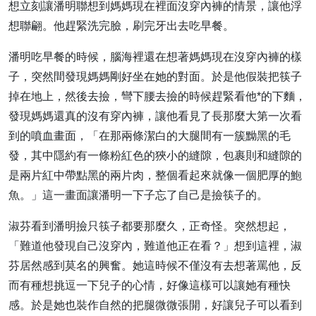
想立刻讓潘明聯想到媽媽現在裡面沒穿內褲的情景，讓他浮
想聯翩。他趕緊洗完臉，刷完牙出去吃早餐。
潘明吃早餐的時候，腦海裡還在想著媽媽現在沒穿內褲的樣
子，突然間發現媽媽剛好坐在她的對面。於是他假裝把筷子
掉在地上，然後去撿，彎下腰去撿的時候趕緊看他*的下麵，
發現媽媽還真的沒有穿內褲，讓他看見了長那麼大第一次看
到的噴血畫面，「在那兩條潔白的大腿間有一簇黝黑的毛
發，其中隱約有一條粉紅色的狹小的縫隙，包裹則和縫隙的
是兩片紅中帶點黑的兩片肉，整個看起來就像一個肥厚的鮑
魚。」這一畫面讓潘明一下子忘了自己是撿筷子的。
淑芬看到潘明撿只筷子都要那麼久，正奇怪。突然想起，
「難道他發現自己沒穿內，難道他正在看？」想到這裡，淑
芬居然感到莫名的興奮。她這時候不僅沒有去想著罵他，反
而有種想挑逗一下兒子的心情，好像這樣可以讓她有種快
感。於是她也裝作自然的把腿微微張開，好讓兒子可以看到