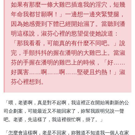
如果有那麼一條大雞巴插進我的淫穴，短幾
年命我都甘願啊！」一邊想一邊夾緊雙腿，
因為她感覺到下體已經開始濕了。當聽到潘
明這樣說，淑芬心裡的慾望促使她說道：
「那我看看，可能真的有什麼不同吧。」說
完，手顫抖抖的握在潘明的大雞巴上。當淑
芬的手握在潘明的雞巴上的時候，「好……
好厲害……啊……啊……堅硬且灼熱！」淑
芬心裡想到。
「喂，老婆啊，真是對不起啊，我這裡正在開始籌劃新的公
司企劃案，可能最近又不能回家了，妳幫我跟明兒說一聲
吧。老婆，先這樣了，我這裡很忙啊，掛了。」
「怎麼會這樣啊，老是不回家，妳難道不知道我一個人在家