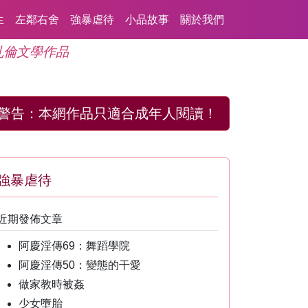
生
左鄰右舍
強暴虐待
小品故事
關於我們
亂倫文學作品
警告：
本網作品只適合成年人閱讀！
強暴虐待
近期發佈文章
阿慶淫傳69：舞蹈學院
阿慶淫傳50：變態的干愛
做家教時被姦
少女墮胎