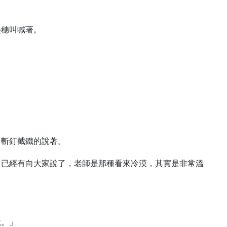
美穗叫喊著。
，斬釘截鐵的說著。
…已經有向大家說了，老師是那種看來冷漠，其實是非常溫
說。」