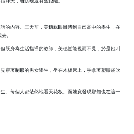
是禮拜天，離傍晚還有些距離。
談話的內容。三天前，美穗親眼目睹到自己高中的學生，在
樓去。
，但既身為生活指導的教師，美穗豈能視而不見，於是她叫
只見穿著制服的男女學生，坐在木板床上，手拿著塑膠袋吹
學生。每個人都茫然地看天花板。而她竟發現那知也在這一