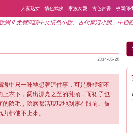
人妻熟女
情色武俠
家族友愛
古色古香
校園師
說網 // 免費閱讀中文情色小說、古代禁毁小說、中西
2014-05-28
腦海中只一味地想著這件事，可是身體卻不
的上衣下，露出漂亮之至的乳頭，而裙子也
面的陰毛，陰唇都活現現地剝露在眼前。被
氣力都使不上來。