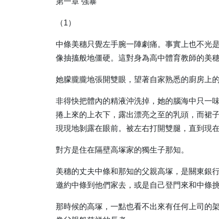
第一章 強暴
（1）
中條美穗只覺左手腕一陣劇痛。事實上也不光
像抽搐般地僵硬。這對身為高中體育教師的美
她朦朧朧地張開雙眼，望著自家熟悉的廚房上
非得快把體內的精液沖洗掉，她的腦海中只一
捲上來的上衣下，露出漂亮之至的乳頭，而裙
現現地剝露在眼前。被左右打開雙腿，直到現
對方是住在隔壁高塚家的獨生子那知。
美穗的丈夫中條和那知的父親高塚，是關東銀
邀約中條到他們家去，或是自己登門來和中條
那時候的高塚，一點也看不出來有任何上司的