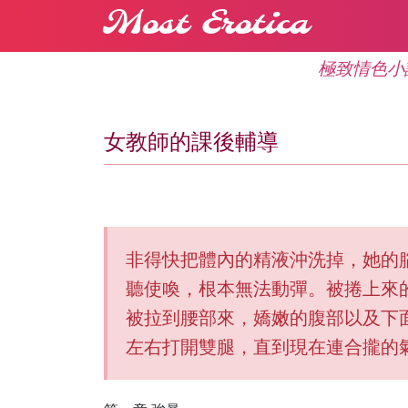
Most Erotica
極致情色小
女教師的課後輔導
非得快把體內的精液沖洗掉，她的
聽使喚，根本無法動彈。被捲上來
被拉到腰部來，嬌嫩的腹部以及下
左右打開雙腿，直到現在連合攏的