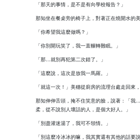
「那天的事情，是不是有向學校報告？」
那知坐在餐桌旁的椅子上，對著正在燒開水的
「你希望我這麼做嗎？」
「你別開玩笑了，我一直輾轉難眠。」
「那…就別再犯第二次錯了。」
「這麼說，這次是放我一馬羅。」
「就這一次！」美穗從廚房的流理台處走回來
那知伸伸舌頭，掩不住笑意的臉，說著：「我
柔，從不說別人壞話的人，是個大好人。」
「別盡灌迷湯了，我可不領情。」
「別這麼冷冰冰的嘛，我其實還有其他的話要