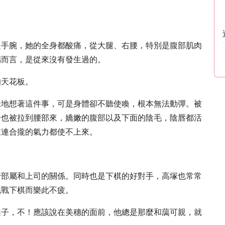
是手腕，她的全身都酸痛，從大腿、右腰，特別是腹部肌肉
穗而言，是從來沒有發生過的。
的天花板。
味地想著這件事，可是身體卻不聽使喚，根本無法動彈。被
子也被拉到腰部來，嬌嫩的腹部以及下面的陰毛，陰唇都活
在連合攏的氣力都使不上來。
行部屬和上司的關係。同時也是下棋的好對手，高塚也常常
挑戰下棋而樂此不疲。
架子，不！應該說在美穗的面前，他總是那麼和藹可親，就