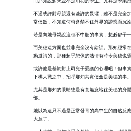
而那知說起來並不是用功的學生。尤其是學業
不過或許對母親還有些許的畏懼，雖不是完全
常便飯，不知道何時會禁不住外界的誘惑而沉
若是向她母親說這種不中聽的事實，想必郁子
而美穗這方面也並非完全沒有錯誤。那知經常
動邀請的，那種超乎想像的熱情有時令美穗也
或許他是基於對上司兒子愛護的心理吧！但事
下棋大戰之中，招呼那知其實便全是美穗的事
尤其是那知的眼睛總是有意無意地往美穗的身
部。
她以為這只不過是正常發育的高中生的自然反
大意了。