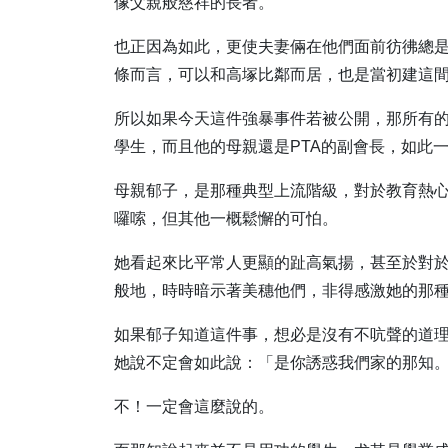
像父親般慈祥的長者。
也正因為如此，更使夫妻倆在他們面前彷彿總
條而言，可以和高塚比鄰而居，也是當初建這
所以如果今天這件強暴事件若被公開，那所有
學生，而且他的母親還是PTA的副會長，如此
母親郁子，是那種典型上流階級，對於教育熱
囉嗦，但其他一概鬆懈的可怕。
她看起來比平常人更顯的趾高氣揚，甚至於對
般地，時時暗示著美穗他們，非得感激她的那
如果郁子知道這件事，想必是沒有不吭聲的道
她說不定會如此說：「是你誘惑我們家的那知
不！一定會這麼說的。