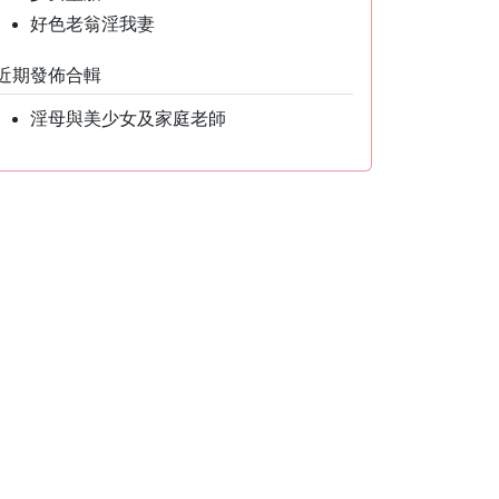
好色老翁淫我妻
近期發佈合輯
淫母與美少女及家庭老師