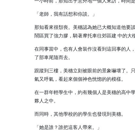
一小時前，那知出乎意外地一個人來訪，時間
「老師，我有話想和你談。」
那知看來很頹喪。美穗認為她已大概知道他要
鬧區買了強力膠，騎著摩托車往郊區建 中的大
在同事當中，也有人會裝作沒看到這回事的人
了部車尾隨而去。
跟蹤到三樓，美穗立刻被眼前的景象嚇壞了。
氣又呼氣，看起來個個神色恍惚的的模樣。
在一群年輕學生中，約有幾個人是美穗的高中
夥人之中。
而同時，其他學校的的學生也發現到美穗。
「她是誰？誰把這客人帶來。」