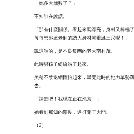
「她多大歲數了？」
不知誰在說話。
「那有什麼關係。看起來既漂亮，身材又棒極
每每想起這老師的誘人身材就垂涎三尺呢！」
說這話的，是不良集團的老大南村茂。
此時男孩子紛紛站了起來。
美穗不禁退縮懼怕起來，畢竟此時的她力單勢
去。
「請進吧！我現在正在泡茶。」
她看到那知的態度，遂打開了大門。
（2）