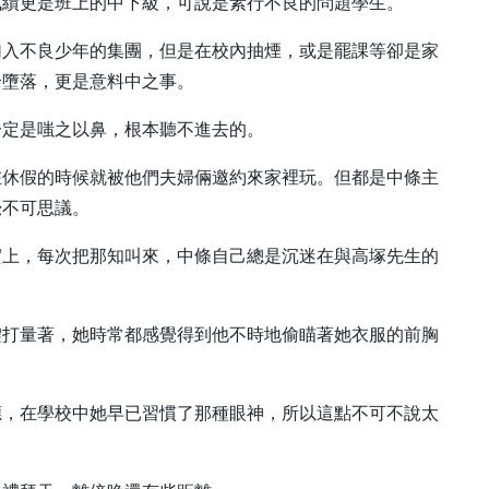
成績更是班上的中下級，可說是素行不良的問題學生。
加入不良少年的集團，但是在校內抽煙，或是罷課等卻是家
淪墮落，更是意料中之事。
一定是嗤之以鼻，根本聽不進去的。
在休假的時候就被他們夫婦倆邀約來家裡玩。但都是中條主
覺不可思議。
實上，每次把那知叫來，中條自己總是沉迷在與高塚先生的
。
體打量著，她時常都感覺得到他不時地偷瞄著她衣服的前胸
應，在學校中她早已習慣了那種眼神，所以這點不可不說太