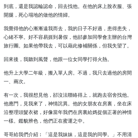
到底，還是我認輪認命，回去找他。在他的床上脫衣服、張
開腿，死心塌地的做他的情婦。
我覺得他的心漸漸遠我而去，我的日子不好過，患得患失，
心緒不寧。好不容易捱到暑假，他郤參加同學會主辦的台灣
旅行團。如果他帶我去，可以藉此修補關係，但我失望了。
回來後，我聽到風聲，他跟一位女同學打得火熱。
他升上大學二年級，搬入單人房。不過，我只去過他的房間
一、兩次。
有一次，我很想見他，郤沒法聯絡得上，就跑去宿舍找他。
他應門，見我來了，神情詫異。他的女朋友在房裏，坐在床
沿整理頭髮衣裙，好像當年我們在房裏給媽捉個正著的神情
一樣。鑑貌辨色，他們正在蜜運之中。
哥哥給我們介紹︰「這是我妹妹，這是我的同學。」不用清