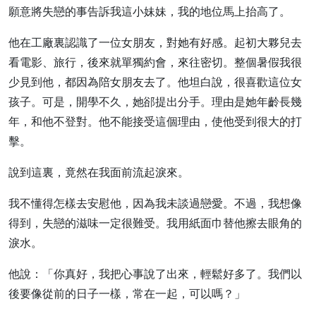
願意將失戀的事告訴我這小妹妹，我的地位馬上抬高了。
他在工廠裏認識了一位女朋友，對她有好感。起初大夥兒去
看電影、旅行，後來就單獨約會，來往密切。整個暑假我很
少見到他，都因為陪女朋友去了。他坦白說，很喜歡這位女
孩子。可是，開學不久，她郤提出分手。理由是她年齡長幾
年，和他不登對。他不能接受這個理由，使他受到很大的打
擊。
說到這裏，竟然在我面前流起淚來。
我不懂得怎樣去安慰他，因為我未談過戀愛。不過，我想像
得到，失戀的滋味一定很難受。我用紙面巾替他擦去眼角的
淚水。
他說：「你真好，我把心事說了出來，輕鬆好多了。我們以
後要像從前的日子一樣，常在一起，可以嗎？」