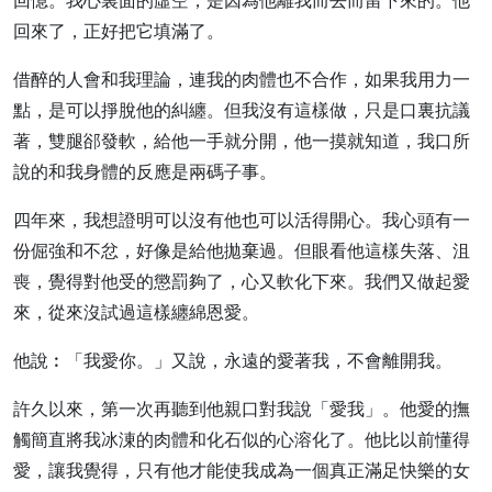
回憶。我心裏面的虛空，是因為他離我而去而留下來的。他
回來了，正好把它填滿了。
借醉的人會和我理論，連我的肉體也不合作，如果我用力一
點，是可以掙脫他的糾纏。但我沒有這樣做，只是口裏抗議
著，雙腿郤發軟，給他一手就分開，他一摸就知道，我口所
說的和我身體的反應是兩碼子事。
四年來，我想證明可以沒有他也可以活得開心。我心頭有一
份倔強和不忿，好像是給他拋棄過。但眼看他這樣失落、沮
喪，覺得對他受的懲罰夠了，心又軟化下來。我們又做起愛
來，從來沒試過這樣纏綿恩愛。
他說︰「我愛你。」又說，永遠的愛著我，不會離開我。
許久以來，第一次再聽到他親口對我說「愛我」。他愛的撫
觸簡直將我冰涷的肉體和化石似的心溶化了。他比以前懂得
愛，讓我覺得，只有他才能使我成為一個真正滿足快樂的女