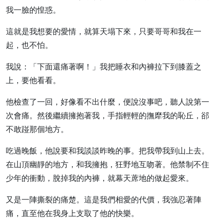
我一臉的惶惑。
這就是我想要的愛情，就算天塌下來，只要哥哥和我在一
起，也不怕。
我說：「下面還痛著啊！」我把睡衣和內褲拉下到膝蓋之
上，要他看看。
他檢查了一回，好像看不出什麼，便說沒事吧，聽人說第一
次會痛。然後繼續擁抱著我，手指輕輕的撫犘我的恥丘，郤
不敢踫那個地方。
吃過晚飯，他說要和我談談昨晚的事。把我帶我到山上去。
在山頂幽靜的地方，和我擁抱，狂野地互吻著。他禁制不住
少年的衝動，脫掉我的內褲，就幕天蓆地的做起愛來。
又是一陣撕裂的痛楚。這是我們相愛的代價，我強忍著陣
痛，直至他在我身上支取了他的快樂。