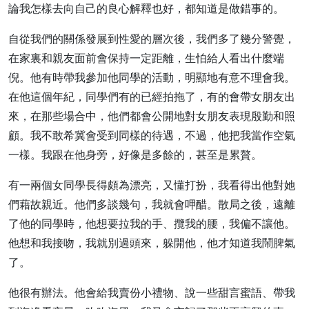
論我怎樣去向自己的良心解釋也好，都知道是做錯事的。
自從我們的關係發展到性愛的層次後，我們多了幾分警覺，
在家裏和親友面前會保持一定距離，生怕給人看出什麼端
倪。他有時帶我參加他同學的活動，明顯地有意不理會我。
在他這個年紀，同學們有的已經拍拖了，有的會帶女朋友出
來，在那些場合中，他們都會公開地對女朋友表現殷勤和照
顧。我不敢希冀會受到同樣的待遇，不過，他把我當作空氣
一樣。我跟在他身旁，好像是多餘的，甚至是累贅。
有一兩個女同學長得頗為漂亮，又懂打扮，我看得出他對她
們藉故親近。他們多談幾句，我就會呷醋。散局之後，遠離
了他的同學時，他想要拉我的手、攬我的腰，我偏不讓他。
他想和我接吻，我就別過頭來，躲開他，他才知道我鬧脾氣
了。
他很有辦法。他會給我賣份小禮物、說一些甜言蜜語、帶我