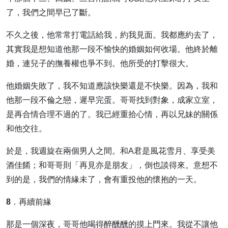
了，我們之間早已了斷。
不久之後，他常常打電話給我，約我見面。我都應約去了，
其實我是想知道他那一段不愉快的婚姻如何收場。他終於離
婚，連兒子的撫養權也爭不到。他所受的打擊很大。
他婚姻失敗了，我不知道應該快樂還是不快樂。因為，我和
他那一段不倫之戀，遲早完蛋。哥哥找到對象，成家立室，
是再合情合理不過的了。我已經重拾心情，再以兄妹的關係
和他交往。
於是，我週旋在兩個男人之間。和A君是風花雪月、享受美
酒佳餚；和哥哥則「再見亦是朋友」，倒也談得來。意想不
到的是，我們的情緣未了，會有重投他的懷抱的一天。
8．再續前緣
那是一個深夜，哥哥他喝得醉醺醺的摸上門來。我從不讓他