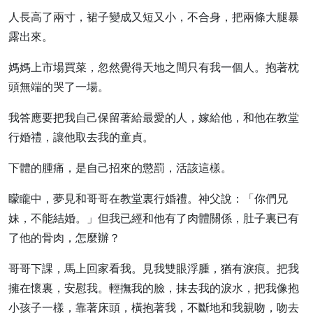
人長高了兩寸，裙子變成又短又小，不合身，把兩條大腿暴
露出來。
媽媽上市場買菜，忽然覺得天地之間只有我一個人。抱著枕
頭無端的哭了一場。
我答應要把我自己保留著給最愛的人，嫁給他，和他在教堂
行婚禮，讓他取去我的童貞。
下體的腫痛，是自己招來的懲罰，活該這樣。
矇矓中，夢見和哥哥在教堂裏行婚禮。神父說：「你們兄
妹，不能結婚。」但我已經和他有了肉體關係，肚子裏已有
了他的骨肉，怎麼辦？
哥哥下課，馬上回家看我。見我雙眼浮腫，猶有淚痕。把我
擁在懷裏，安慰我。輕撫我的臉，抹去我的淚水，把我像抱
小孩子一樣，靠著床頭，橫抱著我，不斷地和我親吻，吻去