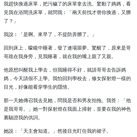
我趕快換過床單，把污穢了的床單拿去洗。驚動了媽媽，看
見我在浴間洗床單，就問我︰「兩天前找才替你換過，又髒
了？」
我說︰「是啊。來早了，不提防弄髒了。」
回到床上，矇矓中睡著，發了連場噩夢。驚醒了，原來是哥
哥跪在我身旁，見我睡著，就在我的嘴上親了又親。
他原想叫醒我上學去，但我睡得不好，就請哥哥去告訴媽
媽，今天請假不上學。我怕回到學校去，修女探射燈一樣的
目光，好像能看穿學生的隱情。
那一天她傳召我去見她，問我是否和男友拍拖。我答：「他
是我哥哥。」她一對探射燈在我面上掃射，並要在我的神色
裏驗證我的供詞。
她說：「天主會知道。」然後目光盯住我的裙子。