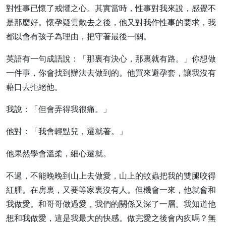
對性事已懷了戒懼之心。其實當時，性事對我來說，感覺不
是那麼好。懷孕疑雲散去之後，他又對我作性事的要求，我
都以會有孩子為理由，把守著最後一關。
英語有一句成語說：「那裏有決心，那裏就有路。」你想做
一件事，你會找到辦法去做到的。他買來避孕套，讓我沒有
藉口去拒絕他。
我說：「但會弄得我很痛。」
他對：「我會輕點兒，遷就著。」
他果然學會溫柔，細心遷就。
不過，不能晚晚到山上去做愛，山上的蚊蟲把我的雙腿咬得
紅腫。在房裏，又要等家裏沒有人。但機會一來，他就會和
我做愛。和哥哥做過愛，我們的關係又深了一層。我知道他
想和我做愛，這是我最大的快感。做完愛之後會內疚嗎？無