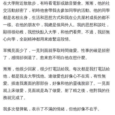
在大學附近散散步，有時看電影或聽音樂會。漸漸，他的社
交活動頻密了，初時他會帶我去參加同學的活動。他的同學
都是名校出身，生活和思想方式和我在公共屋村成長的都不
一樣。在他的朋友中，我總是個局外人。我的思想和談吐，
顯得很幼稚，我想快點入大學，和他們看齊。不過，我郤無
心向學，全副精神都用來維繫這段情。
單獨見面少了，一見到面就爭取時間做愛。性事的確是頻密
了，感情郤倒退了。愈來愈不明白他在想什麼。
漸漸，他很少回家，很少打電話給我。每次都是我打電話給
他，都是我去大學找他。連做愛也好像心不在焉，有性無
愛。插進我裏面的那部份，好像和他的靈魂脫節了。一見面
就上床做愛，見面就是為了做愛。射了精之後，他對我的任
務就完成了。
我多次發脾氣，表示了不滿的情緒，但他好像不在乎。