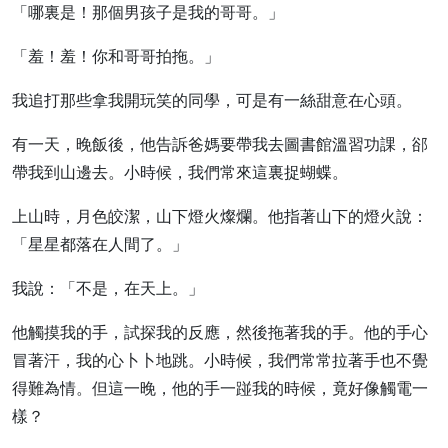
「哪裏是！那個男孩子是我的哥哥。」
「羞！羞！你和哥哥拍拖。」
我追打那些拿我開玩笑的同學，可是有一絲甜意在心頭。
有一天，晚飯後，他告訴爸媽要帶我去圖書館溫習功課，郤
帶我到山邊去。小時候，我們常來這裏捉蝴蝶。
上山時，月色皎潔，山下燈火燦爛。他指著山下的燈火說：
「星星都落在人間了。」
我說：「不是，在天上。」
他觸摸我的手，試探我的反應，然後拖著我的手。他的手心
冒著汗，我的心卜卜地跳。小時候，我們常常拉著手也不覺
得難為情。但這一晚，他的手一踫我的時候，竟好像觸電一
樣？