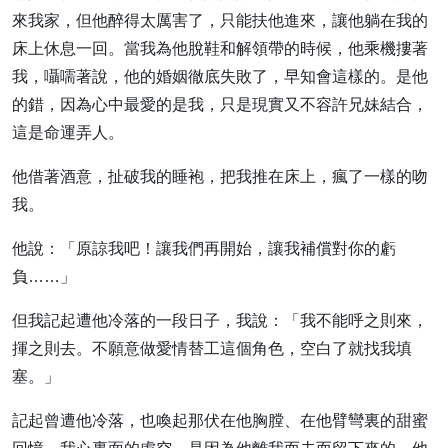
來我家，但他醉得太厲害了，只能扶他進來，讓他躺在我的
床上休息一回。當我為他脫鞋和解領帶的時候，他乘機摟著
我，囁嚅著說，他的婚姻徹底失敗了，早知會這樣的。是他
的錯，因為心中最愛的是我，只是現實又不容許兄妹結合，
這是命運弄人。
他借著酒意，扯破我的睡袍，把我推在床上，瘋了一樣的吻
我。
他說：「原諒我吧！讓我們再開始，讓我補償對你的虧
負……」
但我記起遭他冷落的一段日子，我說：「我不能呼之則來，
揮之則去。不願意做愛情替工這個角色，空白了就找我填
塞。」
記起曾遭他冷落，也喚起那伏在他胸膛、在他臂彎裏的甜蜜