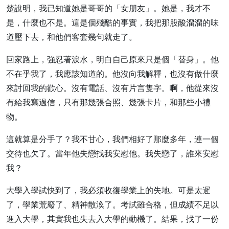
楚說明，我已知道她是哥哥的「女朋友」。她是，我才不
是，什麼也不是。這是個殘酷的事實，我把那股酸溜溜的味
道壓下去，和他們客套幾句就走了。
回家路上，強忍著淚水，明白自己原來只是個「替身」。他
不在乎我了，我應該知道的。他沒向我解釋，也沒有做什麼
來討回我的歡心。沒有電話、沒有片言隻字。啊，他從來沒
有給我寫過信，只有那幾張合照、幾張卡片，和那些小禮
物。
這就算是分手了？我不甘心，我們相好了那麼多年，連一個
交待也欠了。當年他失戀找我安慰他。我失戀了，誰來安慰
我？
大學入學試快到了，我必須收復學業上的失地。可是太遲
了，學業荒廢了、精神散渙了。考試雖合格，但成績不足以
進入大學，其實我也失去入大學的動機了。結果，找了一份