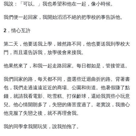
我說：「可以。」我也希望和他在一起，像小時候。
我們便一起回家，我開始滔滔不絕的把學校的事告訴他。
2．情心互許
第二天，他要送我上學，雖然路不同，他也要送我到學校大
門，而且還告訴我，放學後會來接我。
他果然來了，和我一起走路回家。每日都如是，管接管送。
我們回家的路，每天都不同，盡選些迂迴曲折的路。背著書
包，我們走過遠遠近近的商場、公園和街道。他暑假賺了點
錢，就請我看電影、吃雪糕、打保齡球，還給我買些小玩意
兒。他心情開朗多了，失戀的痛苦度過了。老實說，我擔心
他克服了失戀之後，就不再理會我。
我的同學拿我開玩笑，說我拍拖了。