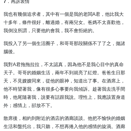
7．再訴衷情
我也有幾個追求者，其中有一個是我的老闆A君，他比我大
十多年，條件很好，離過婚，有兩兒女。爸媽不太喜歡他，
我倒沒所謂，只要他約會我，我不會拒絕的。
我投入了另一個生活圈子，和哥哥那段關係不了了之，拋諸
腦後。
我對A君拖拖拉拉，不太認真，因為他不是我心目中的真命
天子。哥哥的婚姻生活，兩年不到就亮了紅燈。爸爸生日那
天，不見嫂嫂同來，從他的眼神，知道出了事。在酒席上，
他不時望著我，像有很多心事要向我傾訴。趁著我去洗手間
時，他尾隨著我，說要有話跟我說。理性上，我應該置身道
外；感情上，郤放不下。
散席後，相約到附近的酒店的酒廊談談。他把不愉快的婚姻
生活和盤托出，我只聽，不想再捲入他的感情的旋渦。酒廊