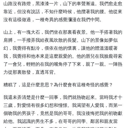
山路沒有路燈，黑漆漆一片，山下的車聲漸遠。我們愈走愈
靠近，但沒有說話，不知什麼時候，他攬著我的腰。他從來
沒有這樣做過，一種奇異的感覺瀰漫在我們中間。
山上，有一塊大石，我們坐在那裏看夜景。他一手搭著我的
肩膊，一手撥弄我給夜風吹散的長髮。山下的景像如夢似
幻，我覺得有點泠，偎依在他的懷裏，讓他的體溫溫暖著
我，我覺得和他本來是這麼親愛的。他的唇兒在我臉龐尋索
了一會兒，輕輕的在我的嘴角停了下來，親了一親。一陣熱
力從那裏散發，直透耳背。
糟糕了，這是什麼意思？為什麼會有這種奇怪的感覺？
我還未弄清楚是什麼一回事，我們就熱吻起來。當時我才十
三歲，對愛情有很多幻想和憧憬。我渴望有人愛我，而第一
個吻我的男孩子，竟然是我的哥哥。我沒後悔把我的初吻獻
給他。我認識的男生不多，在哥哥的同學、鄰居和親友當