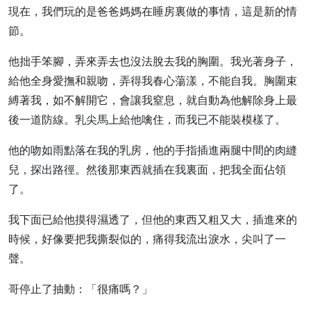
現在，我們玩的是爸爸媽媽在睡房裏做的事情，這是新的情
節。
他拙手笨腳，弄來弄去也沒法脫去我的胸圍。我光著身子，
給他全身愛撫和親吻，弄得我春心蕩漾，不能自我。胸圍束
縛著我，如不解開它，會讓我窒息，就自動為他解除身上最
後一道防線。乳尖馬上給他噙住，而我已不能裝模樣了。
他的吻如雨點落在我的乳房，他的手指插進兩腿中間的肉縫
兒，探出路徑。然後那東西就插在我裏面，把我全面佔領
了。
我下面已給他摸得濕透了，但他的東西又粗又大，插進來的
時候，好像要把我撕裂似的，痛得我流出淚水，尖叫了一
聲。
哥停止了抽動：「很痛嗎？」