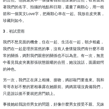
的合照。他挑選其中一張摟著我在他懷裏的合照，在背面寫
著我們的名字、拍攝的地點和日期，還畫了兩顆心，用一枝
箭和一個英文Love字，把兩顆心串在一起。我放在皮夾裏，
珍藏到如今。
3．初試雲雨
我們不愁見面的機會，住在一起、生活在一起，朝夕相處，
我們在一起是理所當然的事，沒有人會懷疑我們有什麼不尋
常的關係，媽對我們親密的關係也不以為意。有一次，無意
中看見我皮夾裏那張狀態親暱的合照，她沒說話，面露錯愕
的神色。
另一次，我們正在床上相擁、接吻，媽郤敲門要進來。我和
哥哥衣衫不整的宭相暴露在她眼前。媽媽當場沒責備我們，
只是說以後不要就把房門鎖上。
事後她給我說些男女的問題，好像什麼男女授受不親、兄妹