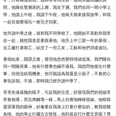
窄，只有兩個房間。我和哥哥同住在一個用木板間隔的房
間，他睡在雙層床的上層，我在下層。我們在同一間小學上
學，他讀上午校，我讀下午校，他每天都來接我放學，和我
一起在遊樂場玩一會兒才回家。
他升讀中學之後，就和我不同學校了。他開始不喜歡和我常
在一起，雖然我老是要跟著他。他升上中三那一年的暑假，
去工廠打暑期工，結交了一些工友，工餘和他們消遣遊玩。
暑假結束，開課之後，發現他忽然變得情緒低落。我們睡在
同一間睡房裏，他有什麼事也瞞不過我。我想問他發生什麼
事，但他沒給我機會。他可能認為我還是小孩子，不會把心
事告訴我。不過，那時我已經升讀中學了。
哥哥失魂落魄的樣子，引起我的注意，郤發現我們的視線常
常會相遇，而且將觸電一樣，馬上自覺地轉移視線。他暗暗
凝望著我的眼神，好像要在我身上打量什麼似的，教我很難
為情。他的舉止行藏古古怪怪，他到底在打什麼主意呢？男