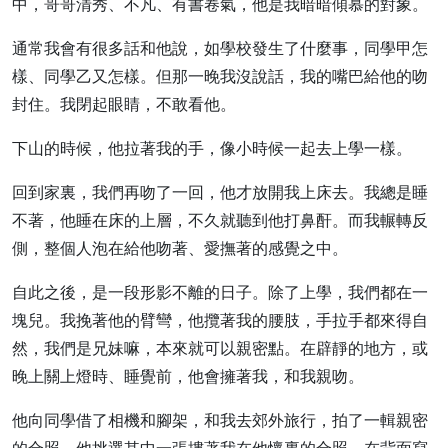
中，哥哥清秀、不凡、有書卷氣，他是我暗暗傾慕的對象。
通常我會有很多話和他說，如學校發生了什麼事，同學甲怎
樣、同學乙又怎樣。但那一晚我沒說話，我的嘴巴給他的吻
封住。我閉起眼睛，不敢看他。
下山的時候，他拉著我的手，像小時候一起去上學一樣。
回到家裏，我們再吻了一回，他才放開我上床去。我總是睡
不著，他睡在床的上層，不久就聽到他打鼻酐。而我輾轉反
側，整個人泡在給他吻著、愛撫著的感覺之中。
自此之後，是一段形影不離的日子。除了上學，我們都在一
塊兒。我挽著他的臂彎，他攬著我的腰肢，手拉手都來得自
然，我們是兄妹嘛，本來就可以親密點。在辟靜的地方，或
晚上關上燈時、睡覺前，他會擁著我，和我親吻。
他向同學借了相機和腳架，和我去郊外旅行，拍了一輯親密