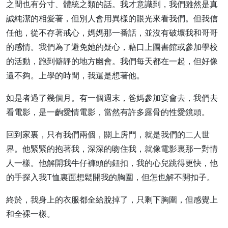
之間也有分寸、體統之類的話。我才意識到，我們雖然是真
誠純潔的相愛著，但別人會用異樣的眼光來看我們。但我信
任他，從不存著戒心，媽媽那一番話，並沒有破壞我和哥哥
的感情。我們為了避免她的疑心，藉口上圖書館或參加學校
的活動，跑到僻靜的地方幽會。我們每天都在一起，但好像
還不夠。上學的時間，我還是想著他。
如是者過了幾個月。有一個週末，爸媽參加宴會去，我們去
看電影，是一齣愛情電影，當然有許多露骨的性愛鏡頭。
回到家裏，只有我們兩個，關上房門，就是我們的二人世
界。他緊緊的抱著我，深深的吻住我，就像電影裏那一對情
人一樣。他解開我牛仔褲頭的鈕扣，我的心兒跳得更快，他
的手探入我T恤裏面想鬆開我的胸圍，但怎也解不開扣子。
終於，我身上的衣服都全給脫掉了，只剩下胸圍，但感覺上
和全裸一樣。