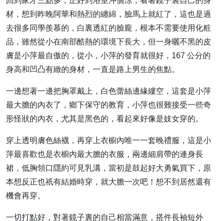
回到家才三點多，正好到浴室沖個涼，看著鏡子裏自己的身
材，想到昨晚阿華和熱烈的纏綿，臉馬上就紅了，這也是過
去很多同學羨慕的，白裏透紅的臉龐，根本不需要使用化粧
品，雖然從小在南部酷熱的環境下長大，但一身曬不黑的皮
膚是小萍最自傲的，從小，小萍的發育就很好，167 公分的
身高和凹凸有緻的身材，一直是路上男生的焦點。
一邊想著一邊把胸罩戴上，白色蕾絲邊緣縷空，這套是小萍
最大膽的內衣了，鄉下保守的教育，小萍也很難接受一些奇
形怪狀的內衣，尤其是黑色的，看起來好像是妓女穿的。
穿上透明膚色絲襪，再穿上衣櫥內唯一一套晚禮服，這是小
萍最喜歡也是衣櫥內最大膽的衣服，兩邊細肩帶的連身長
裙，低胸領口隱約可見乳溝，當初是鼓起好大勇氣買下，原
本想反正也祇有結婚時穿，就大膽一次吧！想不到居然還有
機會再穿。
一切打點好，對著鏡子裏的自己相當滿意，搭件長袖短外