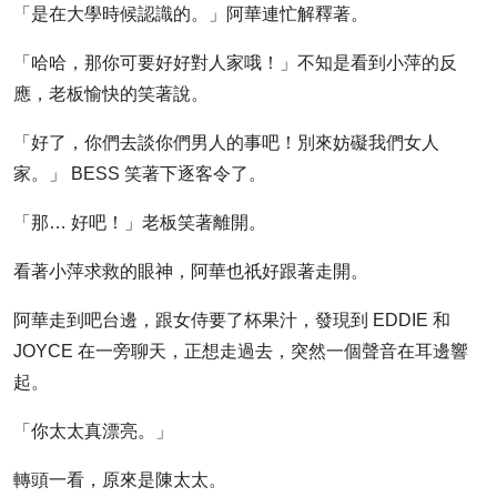
「是在大學時候認識的。」阿華連忙解釋著。
「哈哈，那你可要好好對人家哦！」不知是看到小萍的反
應，老板愉快的笑著說。
「好了，你們去談你們男人的事吧！別來妨礙我們女人
家。」 BESS 笑著下逐客令了。
「那… 好吧！」老板笑著離開。
看著小萍求救的眼神，阿華也祇好跟著走開。
阿華走到吧台邊，跟女侍要了杯果汁，發現到 EDDIE 和
JOYCE 在一旁聊天，正想走過去，突然一個聲音在耳邊響
起。
「你太太真漂亮。」
轉頭一看，原來是陳太太。