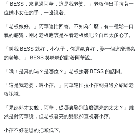
「 BESS，來見過阿華，這是我老婆。」老板伸出手拉著一
位嬌小女仕的手，一邊說著。
「老板娘好。」阿華連忙回答。不知為什麼，有一種鬆一口
氣的感覺，剛才老板應該是在看老板娘吧？自己太多心了。
「叫我 BESS 就好，小伙子，你運氣真好，娶一個這麼漂亮
的老婆。」 BESS 笑咪咪的對著阿華說。
「哦！是真的嗎？是哪位？」老板接著 BESS 的話問。
「這是我老婆，叫小萍。」阿華連忙拉小萍到身邊介紹給老
板認識。
「果然郎才女貌，阿華，從哪裏娶到這麼漂亮的太太？」雖
然是對阿華說，但老板發亮的雙眼卻直視著小萍。
小萍不好意思的把頭低下。