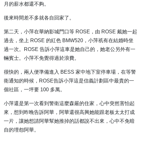
月的薪水都還不夠。
後來時間差不多就各自回家了。
第二天，小萍在華納影城門口等 ROSE，由 ROSE 戴她一起
過去，坐上 ROSE 的紅色 BMW520，小萍祇有在結婚時坐
過一次。ROSE 告訴小萍這車是她自己的，她老公另外有一
輛賓士。小萍不免覺得過於浪費。
很快的，兩人便準備進入 BESS 家中地下室停車場，在等警
衛通知的時候，ROSE告訴小萍這是信義計劃區中最貴的一
個社區，一坪要 100 多萬。
小萍還是第一次看到警衛這麼森嚴的住家，心中突然害怕起
來，想到昨晚告訴阿華，阿華還很高興她能跟老板太太打成
一片，讓她想請阿華幫她推掉的話都說不出來，心中不免暗
自的埋怨阿華。