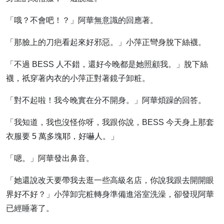
「哦？不會吧！？」阿華無意識的回應著。
「那臉上的刀疤看起來好邪惡。」小萍正彎身脫下絲襪。
「不過 BESS 人不錯，還好今晚都是她照顧我。」脫下絲
襪，祇穿著內衣的小萍正對著鏡子卸粧。
「對不起啦！我今晚實在分不開身。」阿華煩躁的回答。
「我知道，我也沒怪你呀，我跟你說，BESS 今天身上那套
衣服要 5 萬多塊耶，好嚇人。」
「嗯。」阿華發出鼻音。
「她還說改天要帶我去逛一些高級名店，你說我跟去開開眼
界好不好？」小萍卸完粧轉身準備進浴室洗澡，卻發現阿華
已經睡著了。