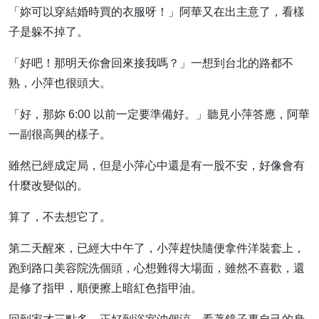
「妳可以穿結婚時買的衣服呀！」阿華又在出主意了，看樣
子是躲不掉了。
「好吧！那明天你會回來接我嗎？」一想到台北的路都不
熟，小萍也很頭大。
「好，那妳 6:00 以前一定要準備好。」聽見小萍答應，阿華
一副很高興的樣子。
雖然已經成定局，但是小萍心中還是有一股不安，好像會有
什麼改變似的。
算了，不去想它了。
第二天醒來，已經大中午了，小萍趕快隨便拿件洋裝套上，
跑到路口美容院洗個頭，心想難得大場面，雖然不喜歡，還
是修了指甲，順便擦上暗紅色指甲油。