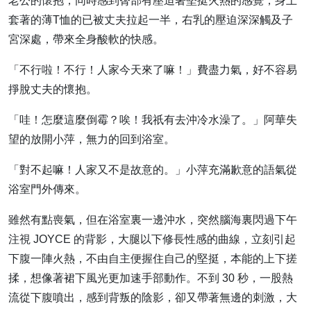
老公的懷抱，同時感到臀部有壓迫著堅挺火熱的感覺，身上
套著的薄T恤的已被丈夫拉起一半，右乳的壓迫深深觸及子
宮深處，帶來全身酸軟的快感。
「不行啦！不行！人家今天來了嘛！」費盡力氣，好不容易
掙脫丈夫的懷抱。
「哇！怎麼這麼倒霉？唉！我祇有去沖冷水澡了。」阿華失
望的放開小萍，無力的回到浴室。
「對不起嘛！人家又不是故意的。」小萍充滿歉意的語氣從
浴室門外傳來。
雖然有點喪氣，但在浴室裏一邊沖水，突然腦海裏閃過下午
注視 JOYCE 的背影，大腿以下修長性感的曲線，立刻引起
下腹一陣火熱，不由自主便握住自己的堅挺，本能的上下搓
揉，想像著裙下風光更加速手部動作。不到 30 秒，一股熱
流從下腹噴出，感到背叛的陰影，卻又帶著無邊的刺激，大