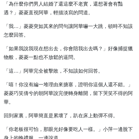
「為什麼你們男人結婚了還這麼不老實，還想著會有豔
遇？」菱菱直視阿華，輕描淡寫的問道。
「我…」菱菱突如其來的問句讓阿華嚇一大跳，頓時不知該
怎麼回答。
「如果我說我現在想出去，你會陪我出去嗎？」好像捕捉獵
物般，菱菱一點也不放鬆的逼問。
「這…」阿華完全被擊敗，不知該如何回答。
「嘻！你沒有編一堆理由來搪塞，證明你這個人還不錯。」
菱菱巧笑倩兮的朝阿華說完便轉身離開，留下哭笑不得的阿
華。
回到家裏，阿華簡直是累壞了，趴在床上動彈不得。
「你老板很可怕，那眼光好像要吃人一樣。」小萍一邊脫下
身上的晚禮服，一邊說道。