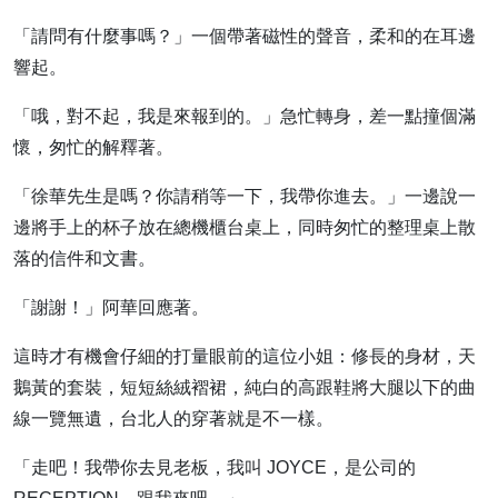
「請問有什麼事嗎？」一個帶著磁性的聲音，柔和的在耳邊
響起。
「哦，對不起，我是來報到的。」急忙轉身，差一點撞個滿
懷，匆忙的解釋著。
「徐華先生是嗎？你請稍等一下，我帶你進去。」一邊說一
邊將手上的杯子放在總機櫃台桌上，同時匆忙的整理桌上散
落的信件和文書。
「謝謝！」阿華回應著。
這時才有機會仔細的打量眼前的這位小姐：修長的身材，天
鵝黃的套裝，短短絲絨褶裙，純白的高跟鞋將大腿以下的曲
線一覽無遺，台北人的穿著就是不一樣。
「走吧！我帶你去見老板，我叫 JOYCE，是公司的