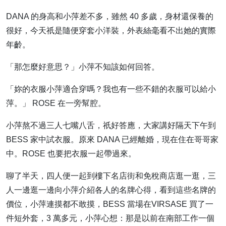
DANA 的身高和小萍差不多，雖然 40 多歲，身材還保養的
很好，今天祇是隨便穿套小洋裝，外表絲毫看不出她的實際
年齡。
「那怎麼好意思？」小萍不知該如何回答。
「妳的衣服小萍適合穿嗎？我也有一些不錯的衣服可以給小
萍。」 ROSE 在一旁幫腔。
小萍熬不過三人七嘴八舌，祇好答應，大家講好隔天下午到
BESS 家中試衣服。原來 DANA 已經離婚，現在住在哥哥家
中。ROSE 也要把衣服一起帶過來。
聊了半天，四人便一起到樓下名店街和免稅商店逛一逛，三
人一邊逛一邊向小萍介紹各人的名牌心得，看到這些名牌的
價位，小萍連摸都不敢摸，BESS 當場在VIRSASE 買了一
件短外套，3 萬多元，小萍心想：那是以前在南部工作一個