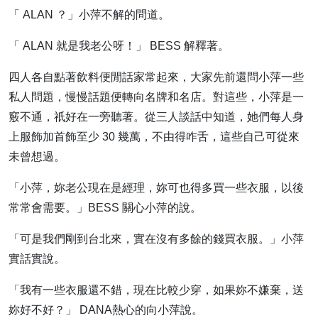
「 ALAN ？」小萍不解的問道。
「 ALAN 就是我老公呀！」 BESS 解釋著。
四人各自點著飲料便閒話家常起來，大家先前還問小萍一些
私人問題，慢慢話題便轉向名牌和名店。對這些，小萍是一
竅不通，祇好在一旁聽著。從三人談話中知道，她們每人身
上服飾加首飾至少 30 幾萬，不由得咋舌，這些自己可從來
未曾想過。
「小萍，妳老公現在是經理，妳可也得多買一些衣服，以後
常常會需要。」BESS 關心小萍的說。
「可是我們剛到台北來，實在沒有多餘的錢買衣服。」小萍
實話實說。
「我有一些衣服還不錯，現在比較少穿，如果妳不嫌棄，送
妳好不好？」 DANA熱心的向小萍說。