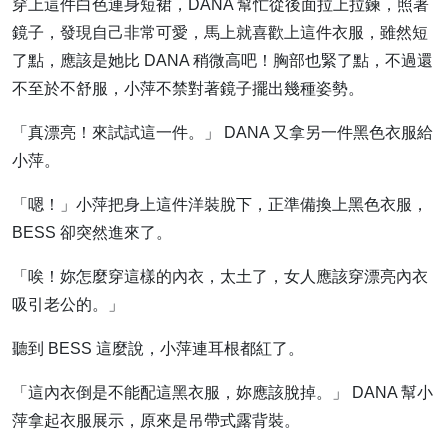
穿上這件白色連身短裙，DANA 幫忙從後面拉上拉鍊，照著
鏡子，發現自己非常可愛，馬上就喜歡上這件衣服，雖然短
了點，應該是她比 DANA 稍微高吧！胸部也緊了點，不過還
不至於不舒服，小萍不禁對著鏡子擺出幾種姿勢。
「真漂亮！來試試這一件。」 DANA 又拿另一件黑色衣服給
小萍。
「嗯！」小萍把身上這件洋裝脫下，正準備換上黑色衣服，
BESS 卻突然進來了。
「唉！妳怎麼穿這樣的內衣，太土了，女人應該穿漂亮內衣
吸引老公的。」
聽到 BESS 這麼說，小萍連耳根都紅了。
「這內衣倒是不能配這黑衣服，妳應該脫掉。」 DANA 幫小
萍拿起衣服展示，原來是吊帶式露背裝。