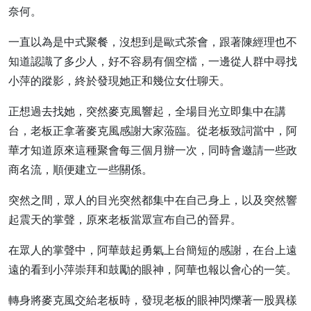
奈何。
一直以為是中式聚餐，沒想到是歐式茶會，跟著陳經理也不
知道認識了多少人，好不容易有個空檔，一邊從人群中尋找
小萍的蹤影，終於發現她正和幾位女仕聊天。
正想過去找她，突然麥克風響起，全場目光立即集中在講
台，老板正拿著麥克風感謝大家蒞臨。從老板致詞當中，阿
華才知道原來這種聚會每三個月辦一次，同時會邀請一些政
商名流，順便建立一些關係。
突然之間，眾人的目光突然都集中在自己身上，以及突然響
起震天的掌聲，原來老板當眾宣布自己的晉昇。
在眾人的掌聲中，阿華鼓起勇氣上台簡短的感謝，在台上遠
遠的看到小萍崇拜和鼓勵的眼神，阿華也報以會心的一笑。
轉身將麥克風交給老板時，發現老板的眼神閃爍著一股異樣