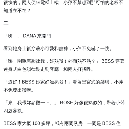
很快的，兩人便坐電梯上樓，小萍不禁想到那可怕的老板不
知道在不在？
三、
「嗨！」 DANA 來開門
看到她身上祇穿著小可愛和熱褲，小萍不免嚇了一跳。
「嗨！剛跳完韻律舞，好熱哦！外面熱不熱？」 BESS 穿著
連身式白色韻律裝走到客廳，和兩人打招呼。
「還好！BESS 妳家好漂亮哦！」看著皇宮式的裝璜，小萍
不免發出讚嘆。
「來！我帶妳參觀一下。」 ROSE 好像很熟似的，帶著小萍
四處參觀。
BESS 家大概 100 多坪，祇有兩間臥房，一間是 BESS 住