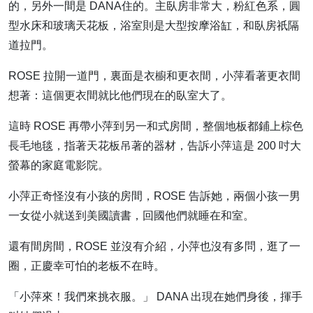
的，另外一間是 DANA住的。主臥房非常大，粉紅色系，圓
型水床和玻璃天花板，浴室則是大型按摩浴缸，和臥房祇隔
道拉門。
ROSE 拉開一道門，裏面是衣櫥和更衣間，小萍看著更衣間
想著：這個更衣間就比他們現在的臥室大了。
這時 ROSE 再帶小萍到另一和式房間，整個地板都鋪上棕色
長毛地毯，指著天花板吊著的器材，告訴小萍這是 200 吋大
螢幕的家庭電影院。
小萍正奇怪沒有小孩的房間，ROSE 告訴她，兩個小孩一男
一女從小就送到美國讀書，回國他們就睡在和室。
還有間房間，ROSE 並沒有介紹，小萍也沒有多問，逛了一
圈，正慶幸可怕的老板不在時。
「小萍來！我們來挑衣服。」 DANA 出現在她們身後，揮手