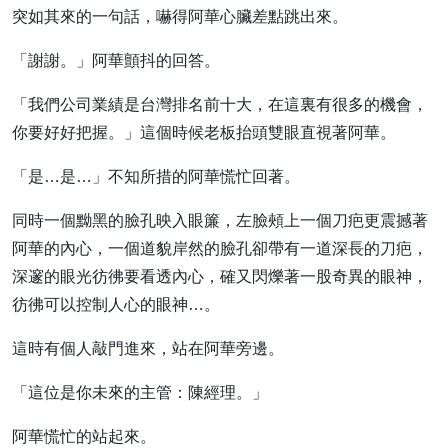
突如其來的一句話，嚇得阿華心臟差點跳出來。
「謝謝。」阿華顫抖的回答。
「我們公司業績是台灣排名前十大，在這裏有很多的機會，
你要好好把握。」這個時候老板抬頭雙眼直視著阿華。
「是…是…」不知所措的阿華慌忙回著。
同時一個黝黑的臉孔映入眼簾，左臉頰上一個刀疤更震撼著
阿華的內心，一個道貌岸然的臉孔卻帶有一道深長的刀疤，
深邃的眼光彷彿要看透內心，確又閃爍著一股奇異的眼神，
彷彿可以控制人心的眼神…。
這時有個人敲門進來，站在阿華旁邊。
「這位是你未來的主管：陳經理。」
阿華慌忙的站起來。