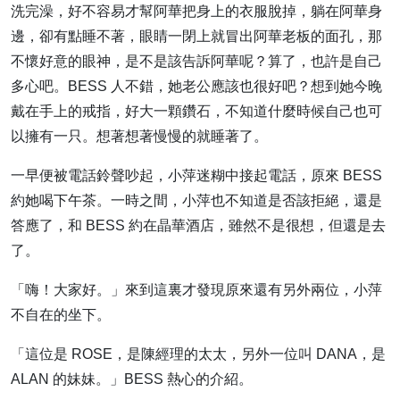
洗完澡，好不容易才幫阿華把身上的衣服脫掉，躺在阿華身
邊，卻有點睡不著，眼睛一閉上就冒出阿華老板的面孔，那
不懷好意的眼神，是不是該告訴阿華呢？算了，也許是自己
多心吧。BESS 人不錯，她老公應該也很好吧？想到她今晚
戴在手上的戒指，好大一顆鑽石，不知道什麼時候自己也可
以擁有一只。想著想著慢慢的就睡著了。
一早便被電話鈴聲吵起，小萍迷糊中接起電話，原來 BESS
約她喝下午茶。一時之間，小萍也不知道是否該拒絕，還是
答應了，和 BESS 約在晶華酒店，雖然不是很想，但還是去
了。
「嗨！大家好。」來到這裏才發現原來還有另外兩位，小萍
不自在的坐下。
「這位是 ROSE，是陳經理的太太，另外一位叫 DANA，是
ALAN 的妹妹。」BESS 熱心的介紹。