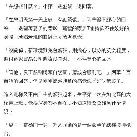
「在想些什麼？」小萍一邊盛飯一邊問著。
「在想明天第一天上班，有點緊張。」阿華漫不經心的回
答，一邊望著妻子的背影，蓬鬆的家居T恤掩飾不住姣好的
身段，若隱若現的曲線正刺激著視覺。
「沒關係，新環境難免會緊張，別擔心，以你的英文程度，
應付這家貿易公司應該沒問題。」小萍關心的回答。
「管他，反正船到橋頭自然直，應該會順利吧！」阿華自言
自語的回答，但是剛剛燃起興奮的感覺似乎消失無蹤了。
進入電梯又不由自主的緊張起來，生平第一次在如此高的大
樓裏上班，覺得渾身都不自在，不知道待會會碰見什麼情
況？
「噹！」電梯門一開，進入眼廉的是一個豪華的總機接待櫃
台。