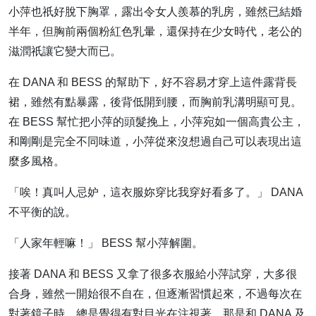
小萍也祇好脫下胸罩，露出令女人羨慕的乳房，雖然已結婚
半年，但胸前兩個粉紅色乳暈，還保持在少女時代，老公的
滋潤祇讓它變大而已。
在 DANA 和 BESS 的幫助下，好不容易才穿上這件露背長
裙，雖然有點暴露，後背低開到腰，而胸前乳溝明顯可見。
在 BESS 幫忙把小萍的頭髮挽上，小萍宛如一個高貴公主，
和剛剛是完全不同味道，小萍從來沒想過自己可以表現出這
麼多風格。
「唉！真叫人忌妒，這衣服妳穿比我穿好看多了。」 DANA
不平衡的說。
「人家年輕嘛！」 BESS 幫小萍解圍。
接著 DANA 和 BESS 又拿了很多衣服給小萍試穿，大多很
合身，雖然一開始很不自在，但逐漸習慣起來，不過每次在
對著鏡子時，總是覺得有對目光在注視著，那是和 DANA 及