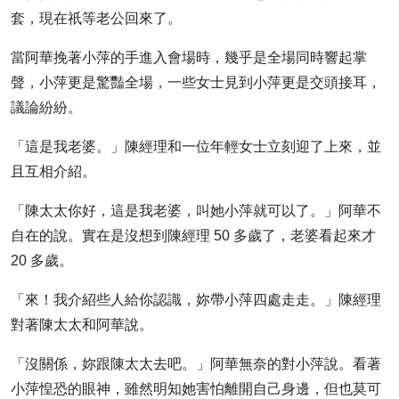
套，現在祇等老公回來了。
當阿華挽著小萍的手進入會場時，幾乎是全場同時響起掌
聲，小萍更是驚豔全場，一些女士見到小萍更是交頭接耳，
議論紛紛。
「這是我老婆。」陳經理和一位年輕女士立刻迎了上來，並
且互相介紹。
「陳太太你好，這是我老婆，叫她小萍就可以了。」阿華不
自在的說。實在是沒想到陳經理 50 多歲了，老婆看起來才
20 多歲。
「來！我介紹些人給你認識，妳帶小萍四處走走。」陳經理
對著陳太太和阿華說。
「沒關係，妳跟陳太太去吧。」阿華無奈的對小萍說。看著
小萍惶恐的眼神，雖然明知她害怕離開自己身邊，但也莫可