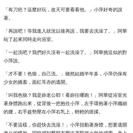
「有刀疤？這麼好玩，改天可要看看他。」小萍好奇的說
著。
「再說吧！等我進入狀況以後再說，我要去洗澡了。」阿華
站了起來同時走向浴室。
「一起洗吧？我們好久沒有一起洗澡了。」阿華挑逗似的對
小萍說。
「才不要！色狼，自己洗。」雖然結婚半年多，小萍仍保有
少女的嬌羞，面紅耳赤的逃開。
「叫我色狼？我是妳老公耶！看妳往哪跑！」阿華從浴室光
著身體跑出來，從背後一把抱住小萍，左手環抱著小萍纖細
的腰，右手趁勢壓在小萍右乳上，輕輕的搓揉。
「不要這樣，你趕快去洗澡！」小萍扭動著身體，想要逃開