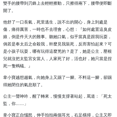
雙手的腰帶到刃鋒上去輕輕擦動，只擦得兩下，腰帶便即斷
開了。
他舒了一口長氣，死里逃生，說不出的開心，身上到處是
傷，痛得厲害，一時也不去理會，心想：『如何處置這臭皮
娘，倒是件天大的難事。聽她口氣，似乎當真是跟我玩耍，
倘若是奉太后之命殺我，幹麼見我裝死，反而害怕起來？可
是小孩子玩耍，哪有玩得這麼兇的？是了，她是公主，壓根
兒就沒把太監宮女當人，人家死了好，活也好，她只當是捏
死一隻螞蟻。』
韋小寶越想越氣，向她身上又踢了一腳。不料這一腳，卻踢
得她閉住的氣息順了。
公主一聲呻吟，醒了轉來，慢慢支撐著站起，罵道：「死太
監，你……」
韋小寶正自惱怒，伸手拍拍兩個耳光，右足橫掃，公主又即