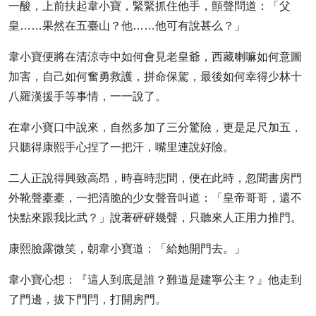
一酸，上前扶起韋小寶，緊緊抓住他手，顫聲問道：「父
皇……果然在五臺山？他……他可有說甚么？」
韋小寶便將在清涼寺中如何會見老皇爺，西藏喇嘛如何意圖
加害，自己如何奮勇救護，拼命保駕，最後如何幸得少林十
八羅漢援手等事情，一一說了。
在韋小寶口中說來，自然多加了三分驚險，更是足尺加五，
只聽得康熙手心捏了一把汗，嘴里連說好險。
二人正說得興致高昂，時喜時悲間，便在此時，忽聞書房門
外靴聲橐橐，一把清脆的少女聲音叫道：「皇帝哥哥，還不
快點來跟我比武？」說著砰砰幾聲，只聽來人正用力推門。
康熙臉露微笑，朝韋小寶道：「給她開門去。」
韋小寶心想：『這人到底是誰？難道是建寧公主？』他走到
了門邊，拔下門閂，打開房門。