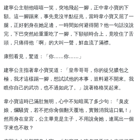
建寧公主朝他嘻嘻一笑，突地飛起一腳，正中韋小寶的下
額。這一腳踢來，事先竟沒半點征兆，當時韋小寶又屈了一
腿，正好躬身在她足邊，一時間如何避得開？他一句話沒說
完，下巴突然給重重吃了一腳，下額頓時合上，竟咬住了舌
頭，只痛得他「啊」的大叫一聲，鮮血流了滿襟。
康熙看見，驚道：「你……你……」
建寧公主指著韋小寶笑道：「皇帝哥哥，你的徒兒膿包之
極，我才這樣踢一腳，想試試他的本事，豈料避不開來。我
瞧你自己的武功，也不過如此了。」說著格格笑起來。
韋小寶這時已滿肚無明，心中不知暗罵了多少句：『臭皮
娘，爛騷貨，若不把你肏個翻天覆地，實難消我這口氣！』
然而身在皇宮，公主畢竟是主子，不用說肏她，連罵出一個
字來也不敢？