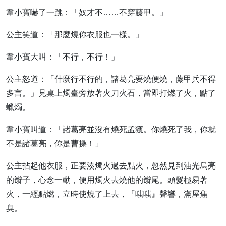
韋小寶嚇了一跳：「奴才不……不穿藤甲。」
公主笑道：「那麼燒你衣服也一樣。」
韋小寶大叫：「不行，不行！」
公主怒道：「什麼行不行的，諸葛亮要燒便燒，藤甲兵不得
多言。」見桌上燭臺旁放著火刀火石，當即打燃了火，點了
蠟燭。
韋小寶叫道：「諸葛亮並沒有燒死孟獲。你燒死了我，你就
不是諸葛亮，你是曹操！」
公主拈起他衣服，正要湊燭火過去點火，忽然見到油光烏亮
的辮子，心念一動，便用燭火去燒他的辮尾。頭髮極易著
火，一經點燃，立時使燒了上去，『嗤嗤』聲響，滿屋焦
臭。