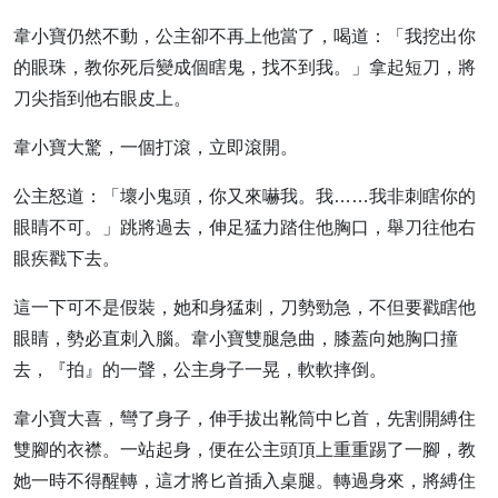
韋小寶仍然不動，公主卻不再上他當了，喝道：「我挖出你
的眼珠，教你死后變成個瞎鬼，找不到我。」拿起短刀，將
刀尖指到他右眼皮上。
韋小寶大驚，一個打滾，立即滾開。
公主怒道：「壞小鬼頭，你又來嚇我。我……我非刺瞎你的
眼睛不可。」跳將過去，伸足猛力踏住他胸口，舉刀往他右
眼疾戳下去。
這一下可不是假裝，她和身猛刺，刀勢勁急，不但要戳瞎他
眼睛，勢必直刺入腦。韋小寶雙腿急曲，膝蓋向她胸口撞
去，『拍』的一聲，公主身子一晃，軟軟摔倒。
韋小寶大喜，彎了身子，伸手拔出靴筒中匕首，先割開縛住
雙腳的衣襟。一站起身，便在公主頭頂上重重踢了一腳，教
她一時不得醒轉，這才將匕首插入桌腿。轉過身來，將縛住