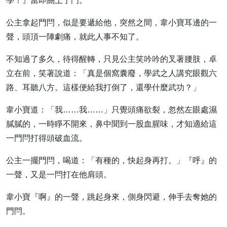
學！』當即關上了門。
公主拿起門閂，似是要遞給他，突然之間，韋小寶耳邊的一
聲，頭頂一陣劇痛，就此人事不知了。
不知過了多久，待得醒轉，只見公主笑吟吟的叉著腰肢，卓
立在前，笑著說道：「真是個窩囊廢，學武之人講究眼觀六
路、耳聽八方。這樣便給我打倒了，還學什麼武功？」
韋小寶道：「我……我……」只覺頭痛欲裂，忽然左眼處濕
膩膩的，一時睜不開來，鼻中聞到一股血腥味，才知適給這
一門閂打得頭破血流。
公主一擺門閂，喝道：「有種的，快起身再打。」『呼』的
一聲，又是一閂打在他肩頭。
韋小寶『啊』的一聲，跳起身來，側身閃避，伸手去奪她的
門閂。