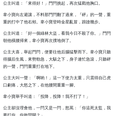
公主叫道：「來得好！」門閂挑起，再次猛戳他胸口。
韋小寶向左避讓，不料那門閂翻了過來，『砰』的一聲，重
重的打中了他右頰。韋小寶登時金星亂冒，踉蹌幾步。
公主叫道：「好一個綠林大盜，看我今日不殺了你。」門閂
朝他橫腰掃來，韋小寶再次撲地倒了。
公主大喜，舉起門閂，便要往他后腦猛擊而下。韋小寶只聽
得腦后生風，來勢勁急，大駭之下，身子連忙急滾，只聽砰
的一聲，門閂重重打在地下。
公主大叫一聲：「啊喲！」這一下使力太重，只震得自己虎
口劇痛，大怒之下，在他腰間重重一腳。
韋小寶舉手叫道：「投降，投降！我不打了！」
公主卻沒理會他，一閂又是一閂，怒罵：「你這死太監，我
要打你，你敢閃開？」