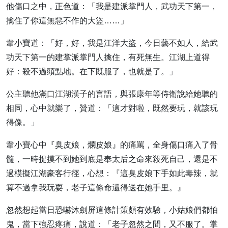
他傷口之中，正色道：「我是建派掌門人，武功天下第一，
擒住了你這無惡不作的大盜……」
韋小寶道：「好，好，我是江洋大盜，今日藝不如人，給武
功天下第一的建掌派掌門人擒住，有死無生。江湖上道得
好：殺不過頭點地。在下既服了，也就是了。」
公主聽他滿口江湖漢子的言語，與張康年等侍衛說給她聽的
相同，心中就樂了，贊道：「這才對啦，既然要玩，就該玩
得像。」
韋小寶心中『臭皮娘，爛皮娘』的痛罵，全身傷口痛入了骨
髓，一時捉摸不到她到底是奉太后之命來殺死自己，還是不
過模擬江湖豪客行徑，心想：『這臭皮娘下手如此毒辣，就
算不過拿我玩耍，老子這條命還得送在她手里。』
忽然想起當日恐嚇沐劍屏這條計策頗有效驗，小姑娘們都怕
鬼，當下強忍疼痛，說道：「老子忽然之間，又不服了。掌