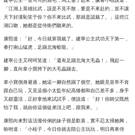
建寧公主一雙彎彎的眉毛，馬上蹙了起來，撅著小咀說道：
「江湖上英雄比武，該是不見不散，要是不來赴約，豈不讓
天下好漢恥笑于你？你不來比武，那就是認栽了。」這些江
湖口吻，她都是從侍衛們聽來的。
康熙道：「好，今日就算我栽了。建寧公主武功天下第一，
拳打南山猛虎，足踢北海蛟龍。」
建寧公主又呵呵笑道：「還有足踢北海大毛蟲！」飛起一
腳，直向韋小寶胯下的大毛蟲踢去。
韋小寶側身避過，她這一腳自然踢了個空。她眼見皇帝不肯
跟自己玩，又見這個小太監年紀高矮都和自己差不多，身手
又頗靈活，正好拿他來試試手，便說道：「好！你師父既然
怕了我，就由你這個徒弟頂上吧，跟我來。」
康熙向來對這活潑伶俐的妹子很是歡喜，實不忍太掃她興，
吩咐道：「小桂子，今日你就去陪公主玩玩，明日再來侍