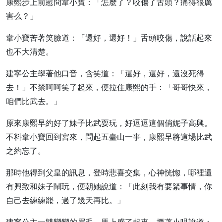
康熙步上前慰問韋小寶：「怎麼了？咬傷了舌頭？痛得很厲
害么？」
韋小寶苦著笑臉道：「還好，還好！」舌頭咬傷，說話起來
也不大清楚。
建寧公主學著他口音，含笑道：「還好，還好，還沒死得
去！」不禁呵呵笑了起來，便拉住康熙的手：「哥哥快來，
咱們比武去。」
原來康熙早約好了妹子比武耍玩，好逗逗這個俏妮子高興。
不料韋小寶回到宮來，問起五臺山一事，康熙早將這場比武
之約忘了。
那時他得到父皇的訊息，登時悲喜交集，心神恍惚，哪裡還
有興致和妹子鬧玩，便朝她說道：「此刻我有要緊事情，你
自己去練練罷，過了幾天再比。」