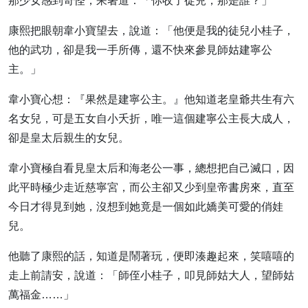
那少女感到奇怪，呆著道：「你收了徒兒，那是誰？」
康熙把眼朝韋小寶望去，說道：「他便是我的徒兒小桂子，
他的武功，卻是我一手所傳，還不快來參見師姑建寧公
主。」
韋小寶心想：『果然是建寧公主。』他知道老皇爺共生有六
名女兒，可是五女自小夭折，唯一這個建寧公主長大成人，
卻是皇太后親生的女兒。
韋小寶極自看見皇太后和海老公一事，總想把自己滅口，因
此平時極少走近慈寧宮，而公主卻又少到皇帝書房來，直至
今日才得見到她，沒想到她竟是一個如此嬌美可愛的俏娃
兒。
他聽了康熙的話，知道是鬧著玩，便即湊趣起來，笑嘻嘻的
走上前請安，說道：「師侄小桂子，叩見師姑大人，望師姑
萬福金……」