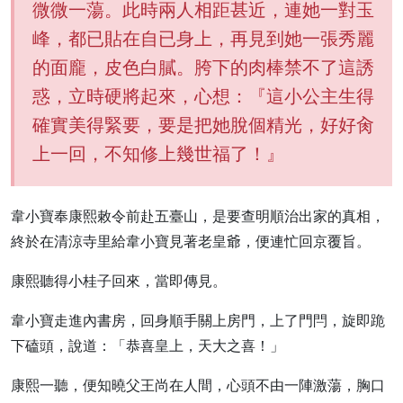
微微一蕩。此時兩人相距甚近，連她一對玉
峰，都已貼在自已身上，再見到她一張秀麗
的面龐，皮色白膩。胯下的肉棒禁不了這誘
惑，立時硬將起來，心想：『這小公主生得
確實美得緊要，要是把她脫個精光，好好肏
上一回，不知修上幾世福了！』
韋小寶奉康熙敕令前赴五臺山，是要查明順治出家的真相，
終於在清涼寺里給韋小寶見著老皇爺，便連忙回京覆旨。
康熙聽得小桂子回來，當即傳見。
韋小寶走進內書房，回身順手關上房門，上了門閂，旋即跪
下磕頭，說道：「恭喜皇上，天大之喜！」
康熙一聽，便知曉父王尚在人間，心頭不由一陣激蕩，胸口