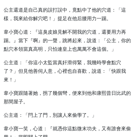
公主還道是自己真的誤打誤中，竟點中了他的穴道：「這
樣，我來給你解穴吧！」提足在他后腰用力一踢。
韋小寶心道：『這臭皮娘見解不開我的穴道，還要用力再
踢。』當下『啊』的一聲，跳將起來，說道：「公主，你的
點穴本領當真高明，只怕連皇上也萬萬不會這個。」
公主道：「你這小太監當真奸滑得緊，我幾時學會點穴
了？」但見他善伺人意，心裡也自喜歡，說道：「快跟我
來！」
韋小寶跟隨著她，拐了幾個彎，便來到他和康熙昔日比武的
那間屋子。
公主道：「閂上了門，別讓人來偷學了。」
韋小寶一笑，心道：『就憑你這點微末功夫，又有誰會來偷