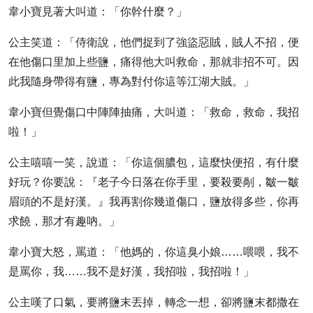
韋小寶見著大叫道：「你幹什麼？」
公主笑道：「侍衛說，他們捉到了強盜惡賊，賊人不招，便
在他傷口里加上些鹽，痛得他大叫救命，那就非招不可。因
此我隨身帶得有鹽，專為對付你這等江湖大賊。」
韋小寶但覺傷口中陣陣抽痛，大叫道：「救命，救命，我招
啦！」
公主嘻嘻一笑，說道：「你這個膿包，這麼快便招，有什麼
好玩？你要說：『老子今日落在你手里，要殺要剮，皺一皺
眉頭的不是好漢。』我再割你幾道傷口，鹽放得多些，你再
求饒，那才有趣吶。」
韋小寶大怒，罵道：「他媽的，你這臭小娘……喂喂，我不
是罵你，我……我不是好漢，我招啦，我招啦！」
公主嘆了口氣，要將鹽末丟掉，轉念一想，卻將鹽末都撒在