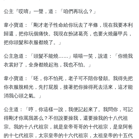
公主『哎唷』一聲，道：「咱們再玩么？」
韋小寶道：「剛才老子性命給你玩去了半條，現在我要本利
歸還，把你玩個痛快。我現在扮諸葛亮，也要火燒藤甲兵，
把你頭髮和衣服都燒了。」
公主急道：「頭髮不能燒……」嘻嘻一笑，說道：「你燒我
衣裳好了，全身都燒起泡，我也不怕。」
韋小寶道：「呸，你不怕死，老子可不陪你發顛。我得先把
你衣服脫精光，先打屁股，接著把你操得死去活來，這才能
消我心頭之氣。」
公主道：「哼，你這樣一說，我便記起來了。我問你，可記
得剛才你罵我甚么？不但說要操我，還要操我的十八代祖
宗。我的十八代祖宗，就是皇帝哥哥的十代祖宗，是皇阿爸
的十七代祖宗，太宗皇帝的十六代祖宗，太祖皇帝的十五代