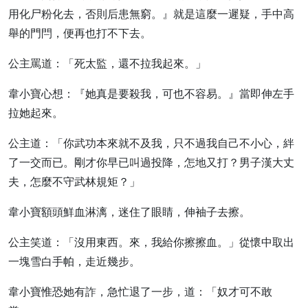
用化尸粉化去，否則后患無窮。』就是這麼一遲疑，手中高
舉的門閂，便再也打不下去。
公主罵道：「死太監，還不拉我起來。」
韋小寶心想：『她真是要殺我，可也不容易。』當即伸左手
拉她起來。
公主道：「你武功本來就不及我，只不過我自己不小心，絆
了一交而已。剛才你早已叫過投降，怎地又打？男子漢大丈
夫，怎麼不守武林規矩？」
韋小寶額頭鮮血淋漓，迷住了眼睛，伸袖子去擦。
公主笑道：「沒用東西。來，我給你擦擦血。」從懷中取出
一塊雪白手帕，走近幾步。
韋小寶惟恐她有詐，急忙退了一步，道：「奴才可不敢