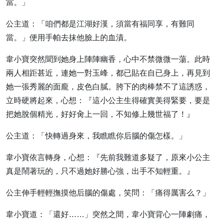
當。」
公主道：「咱們都是江湖好漢，須當有福同享，有難同
當。」便用手帕去抹他臉上的血漬。
韋小寶突然聞到她身上陣陣幽香，心中不禁微微一蕩。此時
兩人相距甚近，連她一對玉峰，都已貼在自已身上，再見到
她一張秀麗的面龐，皮色白膩。胯下的肉棒禁不了這誘惑，
立時硬將起來，心想：『這小公主生得確實美得緊要，要是
把她脫個精光，好好肏上一回，不知修上幾世福了！』
公主道：「快轉過身來，我瞧瞧你后腦的傷怎樣。」
韋小寶依言轉身，心想：『先前我難道多疑了，原來小公主
真是鬧著玩的，只不過她好勝心強，出手不知輕重。』
公主伸手輕輕撫摸他后腦的傷處，笑問：「痛得厲害么？」
韋小寶道：「還好……」突然之間，韋小寶背心一陣劇痛，