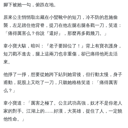
腳下被她一勾，俯跌在地。
原來公主悄悄取出藏在小蠻靴中的短刀，冷不防的忽施偷
襲，左足踏住他背脊，提刀在他左腿右腿各戳一刀，笑道：
「痛得厲害么？你說『還好』，那麼再多戳幾刀。」
韋小寶大駭，暗叫：『老子要歸位了！』背上有寶衣護身，
短刀戳不進去，腿上這兩刀也非重傷，卻已痛得他死去活
來。
他掙了一掙，想要從她跨下鉆到她背後，但行動太慢，身子
甫動，屁股上又吃了一刀，只聽她格格笑道：「痛得厲害
么？」
韋小寶道：「厲害之極了。公主武功高強，奴才不是你老人
家的對手。江湖上的……好漢，大英雄，捉住了人，一定饒
他性命。」