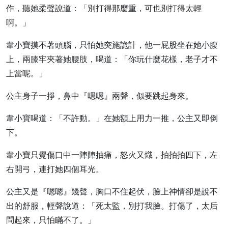
作，聽她柔聲說道：「別打得那麼重，可也別打得太輕
啊。」
韋小寶摸不著頭腦，只怕她突施詭計，他一屁股坐在她小腹
上，兩膝牢夾著她腰肢，喝道：「你玩什麼花樣，老子才不
上當呢。」
公主身子一掙，鼻中『嗯嗯』兩聲，似要跳起身來。
韋小寶喝道：「不許動。」在她額上用力一推，公主又即倒
下。
韋小寶只覺傷口中一陣陣抽痛，怒火又熾，拍拍拍四下，左
右開弓，連打她四個耳光。
公主又是『嗯嗯』幾聲，胸口不住起伏，臉上神情卻是說不
出的舒服，輕聲說道：「死太監，別打我臉。打傷了，太后
問起來，只怕瞞不了。」