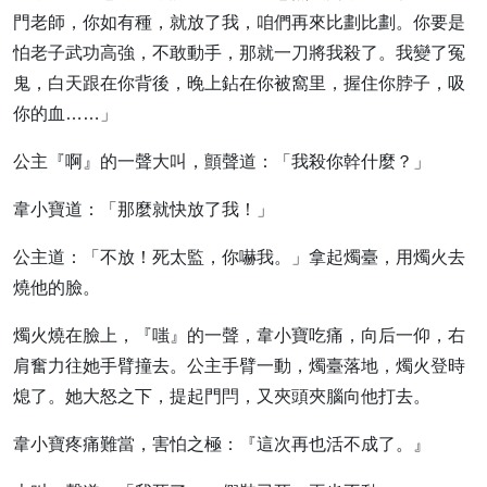
門老師，你如有種，就放了我，咱們再來比劃比劃。你要是
怕老子武功高強，不敢動手，那就一刀將我殺了。我變了冤
鬼，白天跟在你背後，晚上鉆在你被窩里，握住你脖子，吸
你的血……」
公主『啊』的一聲大叫，顫聲道：「我殺你幹什麼？」
韋小寶道：「那麼就快放了我！」
公主道：「不放！死太監，你嚇我。」拿起燭臺，用燭火去
燒他的臉。
燭火燒在臉上，『嗤』的一聲，韋小寶吃痛，向后一仰，右
肩奮力往她手臂撞去。公主手臂一動，燭臺落地，燭火登時
熄了。她大怒之下，提起門閂，又夾頭夾腦向他打去。
韋小寶疼痛難當，害怕之極：『這次再也活不成了。』