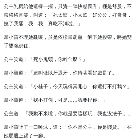
公主乳房給他這樣一握，只覺一陣快感竄升，極是舒服，不
禁格格直笑，叫道：「死太監，小太監，好公公，好哥哥，
饒了我罷，我…我…真吃不消啦。」
韋小寶不理她亂嚷，於是依樣畫葫蘆，解下她腰帶，將她雙
手雙腳綁住。
公主笑道：「死小鬼頭，你幹什麼？」
韋小寶道：「這叫做以牙還牙，你待著看好戲是了。」
公主笑道：「小桂子，今天玩得真開心，你還打不打我？」
韋小寶道：「我不打你，可是……我要捏你。」
公主道：「我動不來啦，你就是要這樣玩，我也沒法子 。」
韋小寶吐了一口唾沫，道：「你不是公主，你是賤貨。」在
她屁股上踢了一腳。