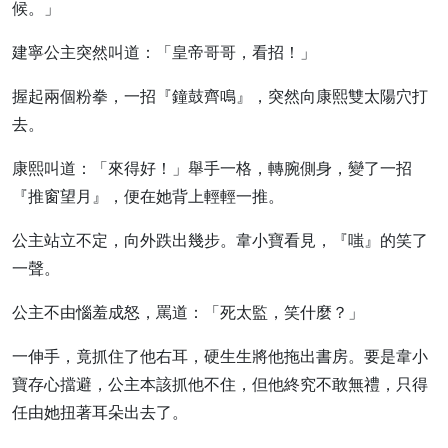
候。」
建寧公主突然叫道：「皇帝哥哥，看招！」
握起兩個粉拳，一招『鐘鼓齊鳴』，突然向康熙雙太陽穴打
去。
康熙叫道：「來得好！」舉手一格，轉腕側身，變了一招
『推窗望月』，便在她背上輕輕一推。
公主站立不定，向外跌出幾步。韋小寶看見，『嗤』的笑了
一聲。
公主不由惱羞成怒，罵道：「死太監，笑什麼？」
一伸手，竟抓住了他右耳，硬生生將他拖出書房。要是韋小
寶存心擋避，公主本該抓他不住，但他終究不敢無禮，只得
任由她扭著耳朵出去了。