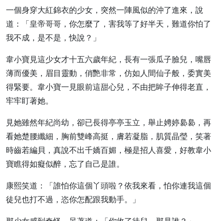
一個身穿大紅錦衣的少女，突然一陣風似的沖了進來，說
道：「皇帝哥哥，你怎麼了，害我等了好半天，難道你怕了
我不成，是不是，快說？」
韋小寶見這少女才十五六歲年紀，長有一張瓜子臉兒，嘴唇
薄而優美，眉目靈動，俏艷非常，仿如人間仙子般，委實美
得緊要。韋小寶一見眼前這甜心兒，不由把眸子伸得老直，
牢牢盯著她。
見她雖然年紀尚幼，卻已長得亭亭玉立，舉止娉婷裊裊，再
看她楚腰纖細，胸前雙峰高挺，膚若凝脂，肌質晶瑩，笑著
時齒若編貝，真說不出千嬌百媚，極是招人喜愛，好教韋小
寶瞧得如癡似醉，忘了自己是誰。
康熙笑道：「誰怕你這個丫頭啦？依我來看，怕你連我這個
徒兒也打不過，恣你怎配跟我動手。」