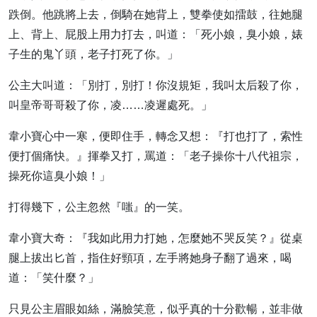
跌倒。他跳將上去，倒騎在她背上，雙拳使如擂鼓，往她腿
上、背上、屁股上用力打去，叫道：「死小娘，臭小娘，婊
子生的鬼丫頭，老子打死了你。」
公主大叫道：「別打，別打！你沒規矩，我叫太后殺了你，
叫皇帝哥哥殺了你，凌……凌遲處死。」
韋小寶心中一寒，便即住手，轉念又想：『打也打了，索性
便打個痛快。』揮拳又打，罵道：「老子操你十八代祖宗，
操死你這臭小娘！」
打得幾下，公主忽然『嗤』的一笑。
韋小寶大奇：『我如此用力打她，怎麼她不哭反笑？』從桌
腿上拔出匕首，指住好頸項，左手將她身子翻了過來，喝
道：「笑什麼？」
只見公主眉眼如絲，滿臉笑意，似乎真的十分歡暢，並非做