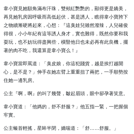
韋小寶見她額角滿布汗珠，雙頰紅艷艷的，顯得更是嬌美，
再見她乳房因呼吸而高低起伏，甚是誘人，瞧得韋小寶胯下
之物續漸硬將起來，心想：『這臭娃兒雖然潑辣，人兒確俊
得很，小小年紀有這等誘人身才，實也難得，既然你要和我
耍玩，也不妨玩得盡興些，橫豎他日也未必再有此良機，擺
著的肉不吃，我還算是韋小寶么！』
韋小寶當即罵道：「臭皮娘，你這犯賤貨，越是挨打越開
心，是不是？」伸手在她左臂上重重扭了兩把，一手順勢按
住她一邊乳房。
公主『啊，啊』的叫了幾聲，皺起眉頭，眼中卻孕著笑意。
韋小寶道：「他媽的，舒不舒服？」他五指一緊，一把握個
牢實。
公主螓首輕搖，星眸半閉，嬌喘道：「舒……舒服。」