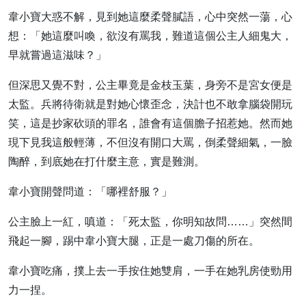
韋小寶大惑不解，見到她這麼柔聲膩語，心中突然一蕩，心
想：「她這麼叫喚，欲沒有罵我，難道這個公主人細鬼大，
早就嘗過這滋味？」
但深思又覺不對，公主畢竟是金枝玉葉，身旁不是宮女便是
太監。兵將待衛就是對她心懷歪念，決計也不敢拿腦袋開玩
笑，這是抄家砍頭的罪名，誰會有這個膽子招惹她。然而她
現下見我這般輕薄，不但沒有開口大罵，倒柔聲細氣，一臉
陶醉，到底她在打什麼主意，實是難測。
韋小寶開聲問道：「哪裡舒服？」
公主臉上一紅，嗔道：「死太監，你明知故問……」突然間
飛起一腳，踢中韋小寶大腿，正是一處刀傷的所在。
韋小寶吃痛，撲上去一手按住她雙肩，一手在她乳房使勁用
力一捏。