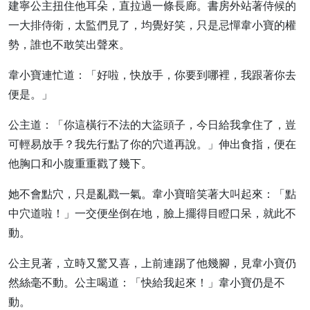
建寧公主扭住他耳朵，直拉過一條長廊。書房外站著侍候的
一大排侍衛，太監們見了，均覺好笑，只是忌憚韋小寶的權
勢，誰也不敢笑出聲來。
韋小寶連忙道：「好啦，快放手，你要到哪裡，我跟著你去
便是。」
公主道：「你這橫行不法的大盜頭子，今日給我拿住了，豈
可輕易放手？我先行點了你的穴道再說。」伸出食指，便在
他胸口和小腹重重戳了幾下。
她不會點穴，只是亂戳一氣。韋小寶暗笑著大叫起來：「點
中穴道啦！」一交便坐倒在地，臉上擺得目瞪口呆，就此不
動。
公主見著，立時又驚又喜，上前連踢了他幾腳，見韋小寶仍
然絲毫不動。公主喝道：「快給我起來！」韋小寶仍是不
動。