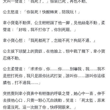
大叫一聲道：「我死了。」假裝已死，再也不動。
公主怒道：「你裝死！快醒轉來，陪我玩！」
韋小寶毫不動彈。公主輕輕踢了他一腳，見他絲毫不動，柔
聲道：「好啦，我不打你了，你別死罷。」
韋小寶心想：『我死都死了，怎能不死？狗屁不通。』
公主拔下頭髮上的寶釵，在他臉上，頸中戳了幾下，韋小寶
忍痛不動。
公主柔聲道：「求求你，你……你……別嚇我，我……我不
是想打死你，我只是跟你比武打架，誰叫你……誰叫你這樣
膿包，打不過我……」
突然覺到韋小寶鼻中有輕微的呼吸之聲，她心中一喜，伸手
去摸他心口，只覺一顆心兀自跳動，笑道：「死太監，原來
你還沒死。這一次饒了你，快睜開眼來。」