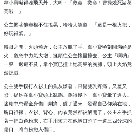
韋小寶嚇得魂飛天外，大叫：「救命，救命！曹操燒死諸葛
亮啦！」
公主握著他辮根不住搖晃，哈哈大笑道：「這是一根火把，
好玩得緊。」
轉眼之間，火頭燒近，公主放脫了手。韋小寶頃刻間滿頭是
火，危急中力氣大增，挺頭往公主懷里撞去。公主『啊喲』
一聲，退避不及，韋小寶已撞上她高聳的胸脯，頭上火焰竟
然熄滅。
公主雙手撲打衣衫上的焦灰斷發，只覺雙乳疼痛，又羞又
恐，提足在韋小寶頭上亂踢。踢得幾下，韋小寶暈了過去。
迷糊中忽覺全身傷口劇痛，醒了過來，發覺自己仰躺在地，
胸口袒裸，衣衫、背心、內衣竟然都被解開了，公主左手抓
著一把白色粉末，右手用短刀在他胸口割了一道三四分深的
傷口，將白粉撒入傷口。