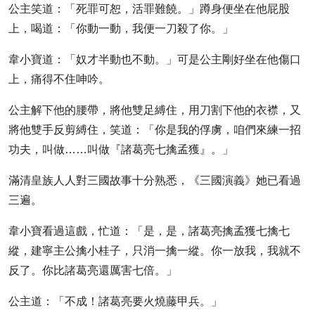
公主笑道：「死罪可恕，活罪難饒。」蹲身便坐在他屁股
上，喝道：「你動一動，我便一刀殺了你。」
韋小寶道：「奴才半動也不動。」可是公主剛好坐在他傷口
上，痛得不住呻吟。
公主解下他的腰帶，將他雙足縛住，用刀割下他的衣襟，又
將他雙手反剪縛住，笑道：「你是我的俘虜，咱們來練一招
功夫，叫做……叫做『諸葛亮七擒孟獲』。」
滿清皇族人人對三國故事十分熟悉，《三國演義》她已看過
三遍。
韋小寶看過這戲，忙道：「是，是，諸葛亮擒孟獲七擒七
縱，建寧主公擒小桂子，只消一擒一縱。你一放我，我就不
反了。你比諸葛亮還厲害七倍。」
公主道：「不成！諸葛亮要火燒藤甲兵。」