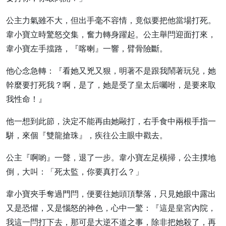
公主力氣雖不大，但出手毫不容情，竟似要把他當場打死。
韋小寶立時驚怒交集，奮力轉身躍起。公主舉閂迎面打來，
韋小寶左手擋路，『喀喇』一響，臂骨險斷。
他心念急轉：『看她又兇又狠，明著不是跟我鬧著玩兒，她
幹麼要打死我？啊，是了，她是受了皇太后囑咐，是要來取
我性命！』
他一想到此節，決定不能再由她毆打，右手食中兩根手指一
駢，來個『雙龍搶珠』，疾往公主眼中戳去。
公主『啊喲』一聲，退了一步。韋小寶左足橫掃，公主撲地
倒，大叫：「死太監，你要真打么？」
韋小寶夾手奪過門閂，便要往她頭頂擊落，只見她眼中露出
又是恐懼，又是惱怒的神色，心中一驚：『這是皇宮內院，
我這一閂打下去，那可是大逆不道之事，除非把她殺了，再