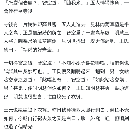
「怎麼個去處？」智空道︰「隨我來。」五人轉彎抹角，一
會便行至寺後。
寺後有一片樹林即高且密，五人走進去，見林內蒿草儘是半
人之高，正是個絕妙的所在。智空覓了一處高草處，明慧三
人將方圓幾尺的蒿草踏倒，見明世抖出一塊大佈於地，王氏
笑曰︰「準備的好齊全。」
一切得當之後，智空道︰「不知小娘子喜歡哪幅，咱們倒也
試試其中奧妙可也。」王氏便又翻將起來，翻到一男一女站
著交媾之處道︰「此幅甚奇。」智空道︰「如此站著交媾，
男子甚累，便叫明慧伴你如何？」王氏知明慧甚勇，點頭道
好。明慧也很歡喜，忙自脫光了衣褲。
王氏也緩緩退下衣裙。昨日被師徒四人強行剝去，倒也不覺
如何，今朝自行褪去兼之又是白日，臉上終究一紅，但頃刻
也退了個精光。