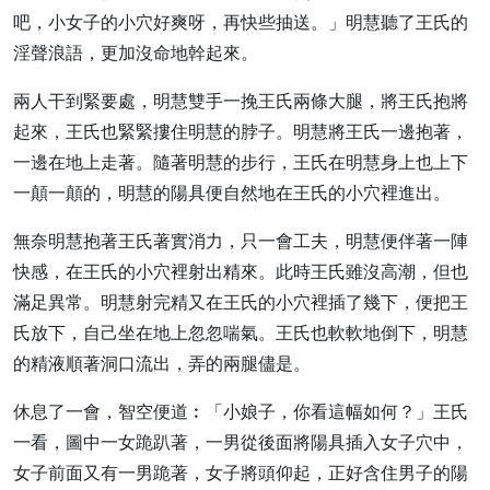
吧，小女子的小穴好爽呀，再快些抽送。」明慧聽了王氏的
淫聲浪語，更加沒命地幹起來。
兩人干到緊要處，明慧雙手一挽王氏兩條大腿，將王氏抱將
起來，王氏也緊緊摟住明慧的脖子。明慧將王氏一邊抱著，
一邊在地上走著。隨著明慧的步行，王氏在明慧身上也上下
一顛一顛的，明慧的陽具便自然地在王氏的小穴裡進出。
無奈明慧抱著王氏著實消力，只一會工夫，明慧便伴著一陣
快感，在王氏的小穴裡射出精來。此時王氏雖沒高潮，但也
滿足異常。明慧射完精又在王氏的小穴裡插了幾下，便把王
氏放下，自己坐在地上忽忽喘氣。王氏也軟軟地倒下，明慧
的精液順著洞口流出，弄的兩腿儘是。
休息了一會，智空便道︰「小娘子，你看這幅如何？」王氏
一看，圖中一女跪趴著，一男從後面將陽具插入女子穴中，
女子前面又有一男跪著，女子將頭仰起，正好含住男子的陽