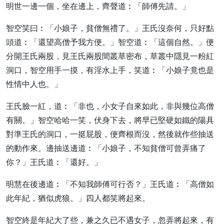
明世一邊一個，坐在邊上，齊聲道︰「師傅先請。」
智空笑曰︰「小娘子，貧僧無禮了。」王氏沒奈何，只好點
頭道︰「還望高僧予我方便。」智空道︰「這個自然。」便
分開王氏兩股，見王氏兩股間叢草密布，草叢中隱見一粉紅
洞口，智空用手一摸，有淫水上手，笑道︰「小娘子竟也是
性情中人也。」
王氏臉一紅，道︰「非也，小女子自來如此，非與幾位高僧
有關。」智空哈哈一笑，伏身下去，將早已堅硬如鐵的陽具
對準王氏的洞口，一挺屁股，便齊根而沒，然後就作些抽送
的動作來。邊抽送邊道︰「小娘子，不知貧僧可曾弄痛了
你？」王氏道︰「還好。」
明慧在後邊道︰「不知我師傅可行否？」王氏道︰「高僧如
此年紀，猶似虎狼。」四人都笑將起來。
智空終是年紀大了些，兼之久已不遇女子，忽弄將起來，有