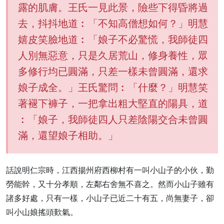
露的肌膚。王氏一見此景，險些下得昏將過
去，抖抖地道︰「不知高僧想如何？」明慧
嬉皮笑臉地道︰「娘子不必驚慌，我師徒四
人別無惡意，只是久居荒山，修身養性，眾
多修行均已圓滿，只差一樣未曾圓滿，還求
娘子成全。」王氏驚問︰「什麼？」明慧笑
著褪下褲子，一把拿出粗大堅直的陽具，道
︰「娘子，我師徒四人只差陰陽交合未曾圓
滿，還望娘子相助。」
話說明仁宗時，江西揚州府西柳村有一叫小山子的小伙，勤
勞能幹，又十分孝順，左鄰右舍無不喜之。然而小山子雖有
諸多好處，只有一樣，小山子已近二十有五，尚無妻子，卻
叫小山娘搖頭歎氣。