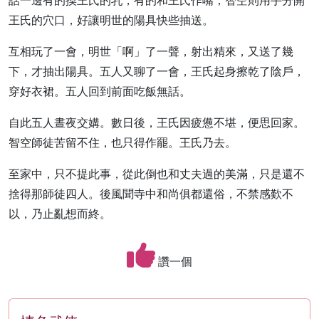
話一邊有的摸王氏的乳，有的和王氏作嘴，智空則用手分開
王氏的穴口，好讓明世的陽具快些抽送。
互相玩了一會，明世「啊」了一聲，射出精來，又送了幾
下，才抽出陽具。五人又聊了一會，王氏起身擦乾了陰戶，
穿好衣裙。五人回到前面吃飯無話。
自此五人晝夜交媾。數日後，王氏因疲憊不堪，便思回家。
智空師徒苦留不住，也只得作罷。王氏乃去。
至家中，只不提此事，從此倒也和丈夫過的美滿，只是還不
捨得那師徒四人。後風聞寺中和尚俱都還俗，不禁感歎不
以，乃止亂想而終。
讚一個