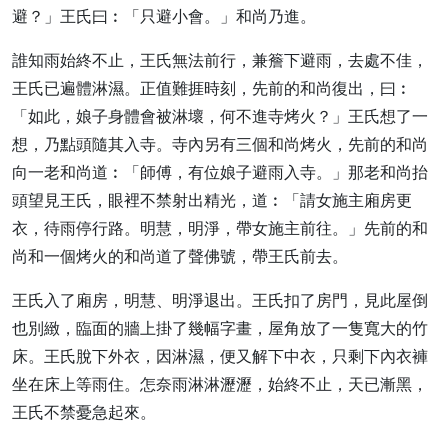
避？」王氏曰︰「只避小會。」和尚乃進。
誰知雨始終不止，王氏無法前行，兼簷下避雨，去處不佳，
王氏已遍體淋濕。正值難捱時刻，先前的和尚復出，曰︰
「如此，娘子身體會被淋壞，何不進寺烤火？」王氏想了一
想，乃點頭隨其入寺。寺內另有三個和尚烤火，先前的和尚
向一老和尚道︰「師傅，有位娘子避雨入寺。」那老和尚抬
頭望見王氏，眼裡不禁射出精光，道︰「請女施主廂房更
衣，待雨停行路。明慧，明淨，帶女施主前往。」先前的和
尚和一個烤火的和尚道了聲佛號，帶王氏前去。
王氏入了廂房，明慧、明淨退出。王氏扣了房門，見此屋倒
也別緻，臨面的牆上掛了幾幅字畫，屋角放了一隻寬大的竹
床。王氏脫下外衣，因淋濕，便又解下中衣，只剩下內衣褲
坐在床上等雨住。怎奈雨淋淋瀝瀝，始終不止，天已漸黑，
王氏不禁憂急起來。