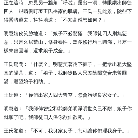
正在這時，忽見另一牆角「呼啦」露出一洞，轉眼鑽出師徒
四人，眼睛俱盯著王氏裸露的肌膚。王氏一見此景，險些下
得昏將過去，抖抖地道︰「不知高僧想如何？」
明慧嬉皮笑臉地道︰「娘子不必驚慌，我師徒四人別無惡
意，只是久居荒山，修身養性，眾多修行均已圓滿，只差一
樣未曾圓滿，還求娘子成全。」
王氏驚問︰「什麼？」明慧笑著褪下褲子，一把拿出粗大堅
直的陽具，道︰「娘子，我師徒四人只差陰陽交合未曾圓
滿，還望娘子相助。」
王氏道︰「你們出家人四大皆空，怎會污我良家女子。」
明慧道︰「我師傅智空和我師弟明淨明世久已不耐，娘子你
就順了吧，我師徒四人保你欲仙欲死。」
王氏驚道︰「不可，我良家女子，怎可讓你們淫我身子。」