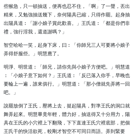
些猴急，只一頓抽送，便再也忍不住，「啊」了一聲，丟出
精來，又勉強抽送幾下，奈何陽具已縮，只得作罷。起身抽
出陽具道︰「謝小娘子賞此歡喜。」王氏道︰「都是你們非
禮，強行淫我，還道謝嗎？」
智空哈哈一笑，起身下床，曰︰「你師兄三人可要將小娘子
弄得舒服些。」明慧應了。
明淨、明世道︰「師兄，請你先與小娘子方便吧。」明慧道
︰「小娘子意下如何？」王氏道︰「反已落入你手，早晚也
要輪上一遍，誰來俱行。」明慧道︰「那小僧就先弄將一回
吧。」
說罷放倒了王氏，壓將上去，挺起陽具，對準王氏的洞口就
舞弄起來。明慧畢竟年輕，體力好，抽送得又十分用力，陽
具在王氏的小穴裡上下翻飛，下下直達王氏穴裡底部，把個
王氏干的快活欲死，較剛才智空不可同日而語。弄到緊要