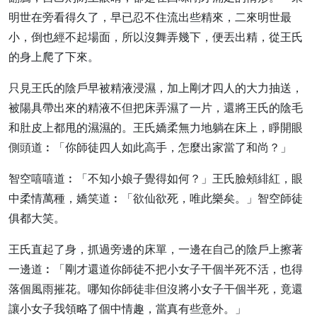
明世在旁看得久了，早已忍不住流出些精來，二來明世最
小，倒也經不起場面，所以沒舞弄幾下，便丟出精，從王氏
的身上爬了下來。
只見王氏的陰戶早被精液浸濕，加上剛才四人的大力抽送，
被陽具帶出來的精液不但把床弄濕了一片，還將王氏的陰毛
和肚皮上都甩的濕濕的。王氏嬌柔無力地躺在床上，睜開眼
側頭道︰「你師徒四人如此高手，怎麼出家當了和尚？」
智空嘻嘻道︰「不知小娘子覺得如何？」王氏臉頰緋紅，眼
中柔情萬種，嬌笑道︰「欲仙欲死，唯此樂矣。」智空師徒
俱都大笑。
王氏直起了身，抓過旁邊的床單，一邊在自己的陰戶上擦著
一邊道︰「剛才還道你師徒不把小女子干個半死不活，也得
落個風雨摧花。哪知你師徒非但沒將小女子干個半死，竟還
讓小女子我領略了個中情趣，當真有些意外。」