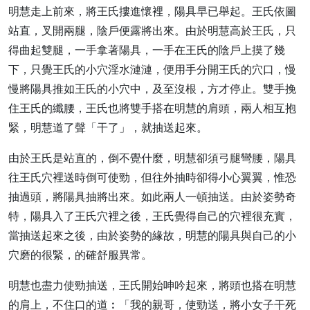
明慧走上前來，將王氏摟進懷裡，陽具早已舉起。王氏依圖
站直，叉開兩腿，陰戶便露將出來。由於明慧高於王氏，只
得曲起雙腿，一手拿著陽具，一手在王氏的陰戶上摸了幾
下，只覺王氏的小穴淫水漣漣，便用手分開王氏的穴口，慢
慢將陽具推如王氏的小穴中，及至沒根，方才停止。雙手挽
住王氏的纖腰，王氏也將雙手搭在明慧的肩頭，兩人相互抱
緊，明慧道了聲「干了」，就抽送起來。
由於王氏是站直的，倒不覺什麼，明慧卻須弓腿彎腰，陽具
往王氏穴裡送時倒可使勁，但往外抽時卻得小心翼翼，惟恐
抽過頭，將陽具抽將出來。如此兩人一頓抽送。由於姿勢奇
特，陽具入了王氏穴裡之後，王氏覺得自己的穴裡很充實，
當抽送起來之後，由於姿勢的緣故，明慧的陽具與自己的小
穴磨的很緊，的確舒服異常。
明慧也盡力使勁抽送，王氏開始呻吟起來，將頭也搭在明慧
的肩上，不住口的道︰「我的親哥，使勁送，將小女子干死