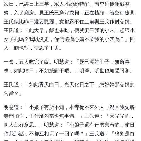
次日，已經日上三竿，眾人才紛紛轉醒。智空師徒穿戴整
齊，入了廂房。見王氏已穿好衣裙，正在梳頭。智空師徒見
王氏似比昨日還要艷麗，竟都忍不住上前與王氏作對交媾。
王氏道︰「此大早，飯也未吃，便就要干我的小穴，想讓小
女子死嗎？我既沒走，你們還擔心媾不著我的小穴嗎？」四
人一聽也對，便忍了下去。
一會，五人吃完了飯。明慧道︰「既已添飽肚子，無所事
事，如此晴日，不如放對干吧。」明淨、明世也隨聲附和。
王氏道︰「如此青天白日，光天化日之下，怎好幹那交媾的
勾當？」
明慧道︰「小娘子有所不知，本寺從不來外人，況且我先將
寺門扣住，干什麼勾當也無事體。」王氏道︰「天光光的，
叫人怎好意思。」明慧道︰「小娘子還有什麼害羞的，昨日
你我那話，不都互相玩了一回了嗎？」王氏道︰「終究是白