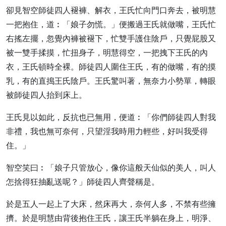
卻見智空師徒四人褪褲、解衣，王氏忙向門口奔去，被明慧
一把抱住，道︰「娘子勿慌。」便搬過王氏就做嘴，王氏忙
右搖左擺，忽覺內褲被褪下，忙雙手護住陰戶，只覺屁股又
被一雙手揉摸，忙扭身子，明慧得空，一把拽下王氏的內
衣，王氏頓時全裸。師徒四人圍住王氏，有的做嘴，有的摸
乳，有的直搗王氏陰戶。王氏驚叫著，無奈力小勢單，轉眼
被師徒四人抬到床上。
王氏見以如此，反抗也已無用，便道︰「你們師徒四人對我
非禮，我也無可奈何，只望淫我時用力輕些，好叫我受得
住。」
智空笑曰︰「娘子只管放心，像你這般天仙似的美人，叫人
怎捨得狂抽亂送呢？」師徒四人齊聲稱是。
於是五人一起上了大床，然床再大，奈何人多，不禁有些擁
擠。於是明慧由背後抱住王氏，讓王氏半躺在身上，明淨、