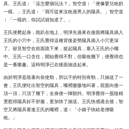
具。王氏道︰「這怎麼個玩法？」智空道︰「便像嬰兒吮奶
一樣。」王氏道︰「我可從來沒吮過男人的陽具。」智空道
︰「一樣的，你試試就知道了。」
王氏便爬起身，跪趴在地上，明淨先過來在後面將陽具插入
王氏的小穴中，王氏覺得這種背後姿勢陽具插入小穴更深
了。卻見智空在前面跪下來，挺起陽具，塞入王氏的小嘴
中。王氏一口含住，開始覺得不對，但吸吮幾下，便覺得也
是一番樂趣。這時明淨已在後面抽送起來。
由於明淨是跪著向前使勁，所以干的特別有勁，只抽送了一
會，王氏便吐出智空的陽具，嘴裡嗷嗷地叫著，屁股向後一
頂一頂，只頂了幾下，全身便一陣顫抖。明淨覺得一股陰精
燙慰得陽具好不舒服，更加快了抽送。王氏快感過去後，智
空又將陽具塞進王氏的嘴裡，道︰「小娘子快給老僧吸
吮。」