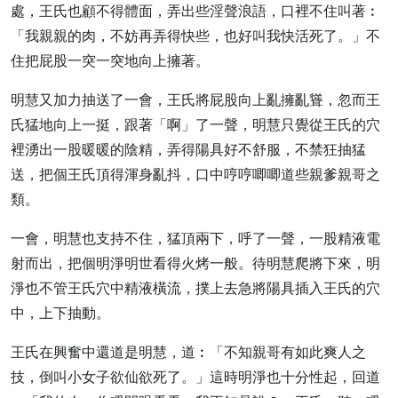
處，王氏也顧不得體面，弄出些淫聲浪語，口裡不住叫著︰
「我親親的肉，不妨再弄得快些，也好叫我快活死了。」不
住把屁股一突一突地向上擁著。
明慧又加力抽送了一會，王氏將屁股向上亂擁亂聳，忽而王
氏猛地向上一挺，跟著「啊」了一聲，明慧只覺從王氏的穴
裡湧出一股暖暖的陰精，弄得陽具好不舒服，不禁狂抽猛
送，把個王氏頂得渾身亂抖，口中哼哼唧唧道些親爹親哥之
類。
一會，明慧也支持不住，猛頂兩下，呼了一聲，一股精液電
射而出，把個明淨明世看得火烤一般。待明慧爬將下來，明
淨也不管王氏穴中精液橫流，撲上去急將陽具插入王氏的穴
中，上下抽動。
王氏在興奮中還道是明慧，道︰「不知親哥有如此爽人之
技，倒叫小女子欲仙欲死了。」這時明淨也十分性起，回道