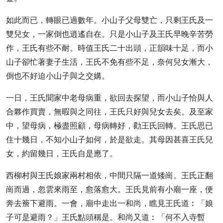
如此而已，轉眼已過數年。小山子父母雙亡，只剩王氏及一
雙兒女，一家倒也逍遙自在。只是小山子及王氏早晚辛苦勞
作，王氏有些不耐。時值王氏二十出頭，正韻味十足，而小
山子卻忙著妻子生活，王氏不免有些不足，奈何兒女漸大，
倒也不好迫小山子與之交媾。
一日，王氏聞家中老母病重，欲回去探望，而小山子恰與人
合夥作買賣，無暇與之同往，王氏只好與兒女去矣。及至家
中，望母病，極盡照顧，母病轉好，勸王氏回轉。王氏思已
住十幾日，不知小山子如何，於是欲走。其母因甚喜王氏兒
女，約留幾日，王氏自是應了。
西柳村與王氏娘家兩村相依，中間只隔一道矮崗。王氏正翻
崗而過，忽雲來雨至，愈落愈大。王氏見前有小廟一座，便
奔去簷下避雨。一會，廟中走出一和尚，瞧見王氏道︰「娘
子可是避雨？」王氏點頭稱是。和尚又道︰「何不入寺暫