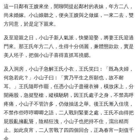
這一日鄰有王嫂來坐，閒聊間提起鄰村的表妹，年方二八，
尚未婚嫁。小山娘聽之，便央王嫂與之做媒，一來二去，雙
方同意，於是定下親來。
及至迎親之日，小山子新人氣派，快樂迎娶，將妻王氏迎過
門來。那王氏年方二八，生得十分俏麗，兼體態款款，實是
美人坯子，把個小山子喜得直抓耳撓腮。
及入洞房，小山子急解王氏小衣，王氏笑曰︰「既為夫婦，
何急若此？」小山子曰︰「實乃平生之所願也，故不耐
耳。」王氏隨即作罷，任憑小山子盡褪衣褲，橫放床上，分
開兩股，急挺堅槍，縱橫馳騁，因王氏處子之身，不禁高呼
疼痛，小山子不管許多，仍做抽送之舉。後王氏漸入佳境，
不禁作些哼哼唧唧之語，二人戰到緊要之處，王氏不由得把
屁股亂擁亂聳，陰精狂洩，小山子也把持不住，瀉出精而
止。如此良宵，二人苦戰了四四個回合，正為春宵一刻值千
金。