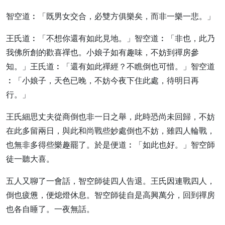
智空道︰「既男女交合，必雙方俱樂矣，而非一樂一悲。」
王氏道︰「不想你還有如此見地。」智空道︰「非也，此乃
我佛所創的歡喜禪也。小娘子如有趣味，不妨到禪房參
知。」王氏道︰「還有如此禪經？不瞧倒也可惜。」智空道
︰「小娘子，天色已晚，不妨今夜下住此處，待明日再
行。」
王氏細思丈夫從商倒也非一日之舉，此時恐尚未回歸，不妨
在此多留兩日，與此和尚戰些妙處倒也不妨，雖四人輪戰，
也無非多得些樂趣罷了。於是便道︰「如此也好。」智空師
徒一聽大喜。
五人又聊了一會話，智空師徒四人告退。王氏因連戰四人，
倒也疲憊，便熄燈休息。智空師徒自是高興萬分，回到禪房
也各自睡了。一夜無話。