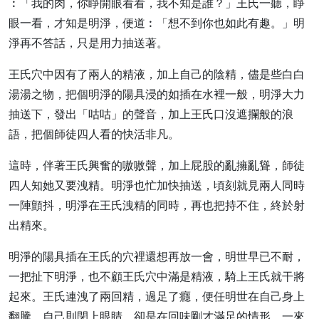
︰「我的肉，你睜開眼看看，我不知是誰？」王氏一聽，睜
眼一看，才知是明淨，便道︰「想不到你也如此有趣。」明
淨再不答話，只是用力抽送著。
王氏穴中因有了兩人的精液，加上自己的陰精，儘是些白白
湯湯之物，把個明淨的陽具浸的如插在水裡一般，明淨大力
抽送下，發出「咕咕」的聲音，加上王氏口沒遮攔般的浪
語，把個師徒四人看的快活非凡。
這時，伴著王氏興奮的嗷嗷聲，加上屁股的亂擁亂聳，師徒
四人知她又要洩精。明淨也忙加快抽送，頃刻就見兩人同時
一陣顫抖，明淨在王氏洩精的同時，再也把持不住，終於射
出精來。
明淨的陽具插在王氏的穴裡還想再放一會，明世早已不耐，
一把扯下明淨，也不顧王氏穴中滿是精液，騎上王氏就干將
起來。王氏連洩了兩回精，過足了癮，便任明世在自己身上
翻騰，自己則閉上眼睛，卻是在回味剛才滿足的情形。一來