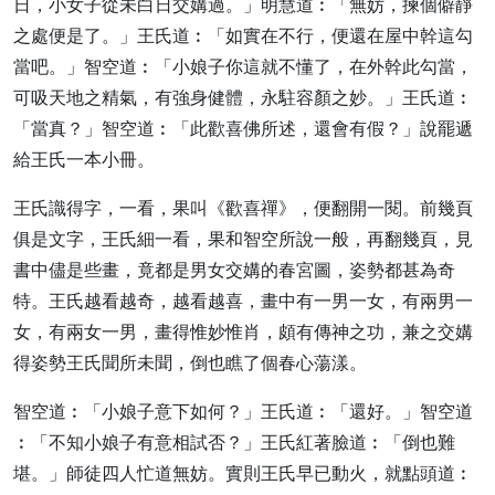
日，小女子從未白日交媾過。」明慧道︰「無妨，揀個僻靜
之處便是了。」王氏道︰「如實在不行，便還在屋中幹這勾
當吧。」智空道︰「小娘子你這就不懂了，在外幹此勾當，
可吸天地之精氣，有強身健體，永駐容顏之妙。」王氏道︰
「當真？」智空道︰「此歡喜佛所述，還會有假？」說罷遞
給王氏一本小冊。
王氏識得字，一看，果叫《歡喜禪》，便翻開一閱。前幾頁
俱是文字，王氏細一看，果和智空所說一般，再翻幾頁，見
書中儘是些畫，竟都是男女交媾的春宮圖，姿勢都甚為奇
特。王氏越看越奇，越看越喜，畫中有一男一女，有兩男一
女，有兩女一男，畫得惟妙惟肖，頗有傳神之功，兼之交媾
得姿勢王氏聞所未聞，倒也瞧了個春心蕩漾。
智空道︰「小娘子意下如何？」王氏道︰「還好。」智空道
︰「不知小娘子有意相試否？」王氏紅著臉道︰「倒也難
堪。」師徒四人忙道無妨。實則王氏早已動火，就點頭道︰