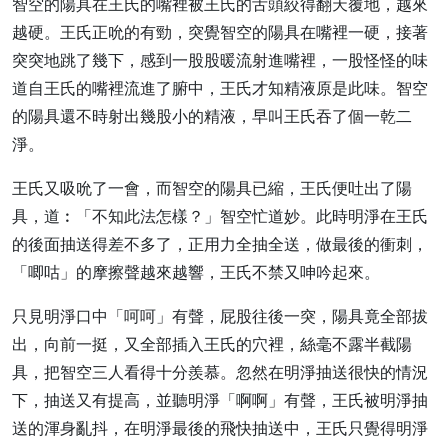
智空的陽具在王氏的嘴裡被王氏的舌頭絞得翻天覆地，越來
越硬。王氏正吮的有勁，突覺智空的陽具在嘴裡一硬，接著
突突地跳了幾下，感到一股股暖流射進嘴裡，一股怪怪的味
道自王氏的嘴裡流進了腑中，王氏才知精液原是此味。智空
的陽具還不時射出幾股小的精液，早叫王氏吞了個一乾二
淨。
王氏又吸吮了一會，而智空的陽具已縮，王氏便吐出了陽
具，道︰「不知此法怎樣？」智空忙道妙。此時明淨在王氏
的後面抽送得差不多了，正用力全抽全送，做最後的衝刺，
「唧咕」的摩擦聲越來越響，王氏不禁又呻吟起來。
只見明淨口中「呵呵」有聲，屁股往後一突，陽具竟全部拔
出，向前一挺，又全部插入王氏的穴裡，絲毫不露半截陽
具，把智空三人看得十分羨慕。忽然在明淨抽送很快的情況
下，抽送又有提高，並聽明淨「啊啊」有聲，王氏被明淨抽
送的渾身亂抖，在明淨最後的飛快抽送中，王氏只覺得明淨