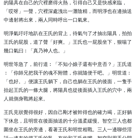
的陽具在自己的穴裡磨得火熱，引得自己又是快感來臨，
「哎呀」一聲，穴裡深處洩出一灘陰精，而明淨也在邊抽送
中邊射將出來，兩人同時呼出一口氣來。
明淨氣吁吁地趴在王氏的背上，待氣勻了才抽出陽具，拍拍
王氏的屁股，道了聲「好爽。」王氏也一屁股坐下，狠喘了
幾口氣曰︰「真乃神人也。」
明世等急了，前行道︰「不知小娘子還有中意否？」王氏道
︰「你師兄把我干的魂不附體，你就隨便干吧。」明世道︰
「也好。」便讓王氏躺下，自己也躺在王氏的後面，一隻手
抬起王氏的一條大腿，將陽具也從後面插入王氏的穴中，兩
人就側身戰將起來。
王氏見狀覺得很好，因自己剛才被幹得也的確力竭，正好躺
下休息，且明世在後面抽送的十分溫柔緩慢。智空三人也都
圍坐在王氏的旁邊，看著王氏和明世相戰。三人一邊聊些淫