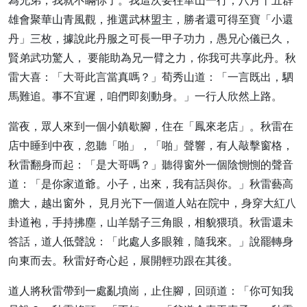
為兄弟，我就不瞞你了。我這次要往華山一行，八月十五群
雄會聚華山青風觀，推選武林盟主，勝者還可得至寶「小還
丹」三枚，據說此丹服之可長一甲子功力，愚兄心儀已久，
賢弟武功驚人， 要能助為兄一臂之力，你我可共享此丹。秋
雷大喜：「大哥此言當真嗎？」荀秀山道：「一言既出，駟
馬難追。事不宜遲，咱們即刻動身。」一行人欣然上路。
當夜，眾人來到一個小鎮歇腳，住在「鳳來老店」。秋雷在
店中睡到中夜，忽聽「啪」，「啪」聲響，有人敲擊窗格，
秋雷翻身而起：「是大哥嗎？」聽得窗外一個陰惻惻的聲音
道：「是你家道爺。小子，出來，我有話與你。」秋雷藝高
膽大，越出窗外， 見月光下一個道人站在院中，身穿大紅八
卦道袍，手持拂塵，山羊鬍子三角眼，相貌猥瑣。秋雷還未
答話，道人低聲說：「此處人多眼雜，隨我來。」說罷轉身
向東而去。秋雷好奇心起，展開輕功跟在其後。
道人將秋雷帶到一處亂墳崗，止住腳，回頭道：「你可知我