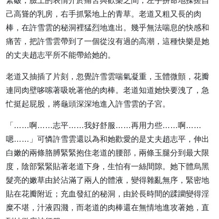
緊皺，臉上的表情介於痛苦與歡樂之間，左手拚命地揉搓自
己高聳的乳房，右手抓緊地上的青草。老道又粗又長的肉
棒，在許雪雲的秘洞裡猛烈地進出。幾乎無法喘息的快感和
痛苦，把許雪雲帶到了一個從沒有過的高潮，這種快樂是她
的丈夫趙志平所不能帶給她的。
老道又抽插了片刻，忽覺許雪雲喘氣凝重，玉體微顫，花瓣
連同肉壁哆嗦著吸吮著他的肉棒。老道知道她快要洩了，急
忙挺起屁股，將龜頭深深地進入許雪雲的子宮。
「……啊……志平……我好舒服……再用力些……啊……
嗯……」可憐許雪雲還以為和她歡愛的是丈夫趙志平，伸出
白嫩的兩條胳膊緊緊抱住老道的腰部，兩條玉腿分到最大限
度，陰部緊緊貼著老道下身，生怕有一絲間隙。她下體烏黑
髮亮的嫩草由於沾滿了兩人的體液，變得雜亂無序，緊密地
貼在花瓣附近；充血發紅的秘洞，由於長時間的蹂躪變得淫
糜不堪，汁液四濺，而老道的肉棒還在無情地進攻著她，直