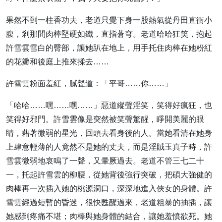
果然不到一柱香功夫，老道只覺下身一股熱氣從丹田直衝小
腹，剎那間肉棒堅硬如鐵，直指蒼穹。老道哈哈狂笑，抱起
許雪雲雪白的臀部，讓她趴在地上，用手托住肉棒在她粉紅
的花瓣和後庭上推來揉去……
許雪雲粉面羞紅，膩聲道：「平哥……你……」
「哈哈……嘿……嘿……」惡道縱聲淫笑，笑得好瘋狂，也
笑得好邪門。許雪雲像是突然被笑聲驚醒，睜開美麗的眼
睛，藉著微弱的星光，回頭去看身後的人。當她看清在她身
上肆意輕薄的人竟然不是她的丈夫，而是淫賊玉真子時，許
雪雲微弱地哀鳴了一聲，又暈厥過去。老道不管三七二十
一，托起許雪雲的柳腰，從她背後強行突破，把碩大強健的
肉棒再一次插入她的桃源洞口，深深地進入俠女的身體。許
雪雲經過短暫的昏迷，很快甦醒過來，老道粗暴的抽插，讓
她感到疼痛不堪；肉棒與她身體的結合，讓她羞憤欲死。她