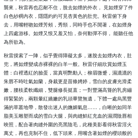
襲來，秋雷再也忍耐不住，脫去如煙的外衣， 見如煙穿了件
白色紗稠內衣，隱隱約約可見杏黃色的肚兜。秋雷俯下身
去，用嘴輕吻如煙芳頰，秀頸，同時手也不閒著，在如煙身
上四處游移。如煙又恨又羞又怕，奈何動彈不得， 能聽任他
為所欲為。
秋雷摸索了一陣，似乎覺得障礙太多，遂脫去如煙內衣，肚
兜，將如煙變成赤裸裸的白羊一般。秋雷仔細欣賞如煙玉
體：白裡透紅的臉蛋，當真明艷動人；柳眉微蹙，濕漉漉的
朱唇不時吐氣如蘭，身裁更是苗條娉婷，雪白的皮膚光滑柔
嫩，腰枝柔軟纖細，雙腿修長挺直；一對豐滿高聳的乳房繃
得緊緊的，兩顆暈紅嬌嫩的乳頭畢覽無遺，下體一處烏黑豐
滿的草叢地帶，散發出迷人的嫵媚氣息……，白晰的如同羊
脂美玉雕塑而成的雪白大腿，與肉縫鮮紅充血的濕潤陰唇相
映照，配合著肉縫外圍的亮黑陰毛，此種美影看得秋雷淫火
萬丈，再也克制不住，低下頭來，用嘴含著如煙的櫻頭般的