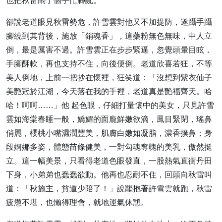
也把秋雷鬧了個手忙腳亂。
卻說老道眼見秋雷勢危，許雪雲對他又不加提防，遂躡手躡
腳繞到其背後，施放「銷魂香」，這藥粉無色無味，中人立
倒，最是厲害不過。許雪雲正在步步緊逼，忽覺頭暈目眩，
手腳酥軟，再也支持不住，向後便倒。老道欣喜若狂，不等
美人倒地，上前一把抄在懷裡，狂笑道：「沒想到紫衣仙子
美艷冠於江湖，今天落在我的手裡，老道真是艷福齊天。哈
哈！呵呵……」他 起色眼，仔細打量懷中的美女，只見許雪
雲如海棠春睡一般，嬌媚的面龐鮮嫩欲滴，鳳目緊閉，瑤鼻
俏麗，櫻桃小嘴濕潤豐美，肌膚白嫩如凝脂，濃香撲鼻；身
段婀娜多姿，體態苗條健美，一對勾魂奪魄的美乳，傲然挺
立。這一幅美景，只看得老道色眼發直，一股熱氣直衝丹田
下身，小弟弟也蠢蠢欲動。他再也忍耐不住，回頭向秋雷叫
道：「秋施主，貧道少陪了！」說罷抱著許雪雲就跑，秋雷
疲憊不堪，也懶得理會，就地運氣休憩。