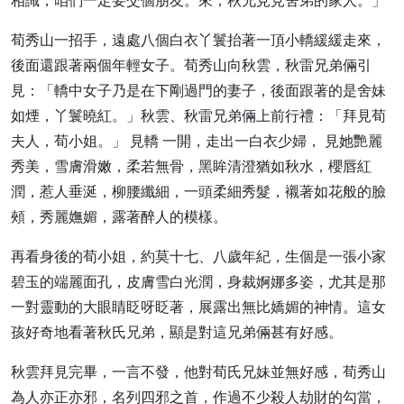
相識，咱們一定要交個朋友。來，秋兄見見舍弟的家人。」
荀秀山一招手，遠處八個白衣丫鬟抬著一頂小轎緩緩走來，
後面還跟著兩個年輕女子。荀秀山向秋雲，秋雷兄弟倆引
見：「轎中女子乃是在下剛過門的妻子，後面跟著的是舍妹
如煙，丫鬟曉紅。」秋雲、秋雷兄弟倆上前行禮：「拜見荀
夫人，荀小姐。」 見轎 一開，走出一白衣少婦， 見她艷麗
秀美，雪膚滑嫩，柔若無骨，黑眸清澄猶如秋水，櫻唇紅
潤，惹人垂涎，柳腰纖細，一頭柔細秀髮，襯著如花般的臉
頰，秀麗嫵媚，露著醉人的模樣。
再看身後的荀小姐，約莫十七、八歲年紀，生個是一張小家
碧玉的端麗面孔，皮膚雪白光潤，身裁婀娜多姿，尤其是那
一對靈動的大眼睛眨呀眨著，展露出無比嬌媚的神情。這女
孩好奇地看著秋氏兄弟，顯是對這兄弟倆甚有好感。
秋雲拜見完畢，一言不發，他對荀氏兄妹並無好感，荀秀山
為人亦正亦邪，名列四邪之首，作過不少殺人劫財的勾當，