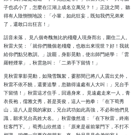
子也忒小了，怎麼在江湖上成名立萬兒？！」正說之間， 聽
得有人陰惻惻地說：「小輩，如此狂妄，既知我們兄弟來
了，還敢口出狂言！」
話音未落， 見八個奇醜無比的殘廢人現身而出，圍住二人。
秋雷大笑：「就你們幾個老殘廢，也敢出來現世？好！我就
給你們點兒教訓。」說罷，身影晃動，使出師門絕學：「雲
羅輕煙掌」，秋雲急叫：「二弟手下留情！」
見秋雷掌影晃動，如飛雪飄絮，霎那間已將八人震出丈外，
秋雷不依不饒，還要追擊，忽聽得遠處有人大叫：」兄台手
下留情！」秋雷這才住手，回過身來， 見遠處走來一人，青
衣長袍，儒雅文秀，甚是英俊，這人一抱拳：「在下荀秀
山，這八人是我的家奴，兄台武功如此高強，不必和他們見
識，願求兄台高姓大名。」秋雷傲然道：「在下秋雷，終南
狂客門下。」荀秀山欣然道：「原來是崔前輩門下，不打不