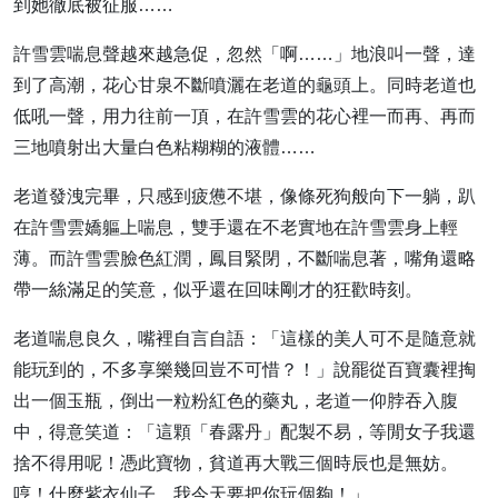
到她徹底被征服……
許雪雲喘息聲越來越急促，忽然「啊……」地浪叫一聲，達
到了高潮，花心甘泉不斷噴灑在老道的龜頭上。同時老道也
低吼一聲，用力往前一頂，在許雪雲的花心裡一而再、再而
三地噴射出大量白色粘糊糊的液體……
老道發洩完畢，只感到疲憊不堪，像條死狗般向下一躺，趴
在許雪雲嬌軀上喘息，雙手還在不老實地在許雪雲身上輕
薄。而許雪雲臉色紅潤，鳳目緊閉，不斷喘息著，嘴角還略
帶一絲滿足的笑意，似乎還在回味剛才的狂歡時刻。
老道喘息良久，嘴裡自言自語：「這樣的美人可不是隨意就
能玩到的，不多享樂幾回豈不可惜？！」說罷從百寶囊裡掏
出一個玉瓶，倒出一粒粉紅色的藥丸，老道一仰脖吞入腹
中，得意笑道：「這顆「春露丹」配製不易，等閒女子我還
捨不得用呢！憑此寶物，貧道再大戰三個時辰也是無妨。
哼！什麼紫衣仙子，我今天要把你玩個夠！」