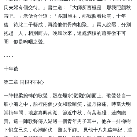
氏夫婦有個交待。」書生道：「大師所言極是，那我照顧秋
雷吧。」老僧合什道：「多謝施主，那我照看秋雲，十年
後，待此二子藝成，再讓他們骨肉相聚。」兩人說罷，分別
抱起一人，相別而去。晚風吹來，遠處酒樓的蕭聲微不可
聞，似是嗚咽之聲。
……
十年後……
第二章 同根不同心
一陣輕柔婉轉的歌聲，飄在煙水濛濛的湖面上。歌聲發自一
艘小船之中，船裡兩個少女和歌嘻笑，盪舟採蓮。時當大明
崇禎年間，地處嘉興南湖。節近中秋，荷葉漸殘，蓮肉飽
實。這一陣歌聲傳入湖邊一個青年男子耳中。他在一排柳樹
下悄立已久，心潮起伏，難以平靜。 見他十八九歲年紀，濃