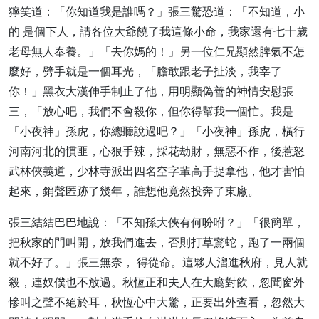
獰笑道：「你知道我是誰嗎？」張三驚恐道：「不知道，小
的 是個下人，請各位大爺饒了我這條小命，我家還有七十歲
老母無人奉養。」「去你媽的！」另一位仁兄顯然脾氣不怎
麼好，劈手就是一個耳光，「膽敢跟老子扯淡，我宰了
你！」黑衣大漢伸手制止了他，用明顯偽善的神情安慰張
三，「放心吧，我們不會殺你，但你得幫我一個忙。我是
「小夜神」孫虎，你總聽說過吧？」「小夜神」孫虎，橫行
河南河北的慣匪，心狠手辣，採花劫財，無惡不作，後惹怒
武林俠義道，少林寺派出四名空字輩高手捉拿他，他才害怕
起來，銷聲匿跡了幾年，誰想他竟然投奔了東廠。
張三結結巴巴地說：「不知孫大俠有何吩咐？」「很簡單，
把秋家的門叫開，放我們進去，否則打草驚蛇，跑了一兩個
就不好了。」張三無奈， 得從命。這夥人溜進秋府，見人就
殺，連奴僕也不放過。秋恆正和夫人在大廳對飲，忽聞窗外
慘叫之聲不絕於耳，秋恆心中大驚，正要出外查看，忽然大