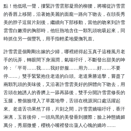
點！他低吼一聲，摟緊許雪雲那凝滑的柳腰，將嘴從許雪雲
的香唇上移開，沿著她美麗的面龐一路向下吻去，在頎長秀
美的脖子逗留片刻後，繼續向下部移動，當他的吻來到許雪
雲雪白嫩滑的胸部時，他狂熱地含住一顆乳頭吮吸起來，同
時抓住另一個豐乳，用手指輕柔地愛撫乳首。
許雪雲是個剛剛出嫁的少婦，哪裡經得起玉真子這種風月老
手的玩弄，轉眼間下身濕潤，氣喘吁吁，不斷發出甜美的呻
吟：「平哥……我……我好舒服……用力……好……不要
停……」雙手緊緊抱住老道的白頭。老道乘勝追擊，嘗盡了
兩顆乳頭的美味後，又沿著許雪雲美好的胴體向下吻去，用
舌頭在她誘人的香臍上一舔再舔後，雙手分開許雪雲修長的
玉腿，整個臉埋入了草叢地帶，舌頭在桃源洞口處活躍起
來。老道舌功果然了得，片刻之間，許雪雲嬌喘吁吁，香汗
淋漓，玉首後仰，一頭烏黑的美發垂到腰際；臉上神態嬌媚
萬分，秀眉微蹙，櫻桃小嘴裡發出蕩人心魄的嬌吟……