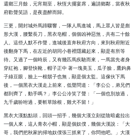
還鄉三月餘，元宵期至，秋恆大擺宴席，遍請鄉鄰，當夜秋
府歡聲笑語，是夜盡醉而歸。
三更，開封城外馬蹄驟響，一隊人馬進城，馬上眾人皆是彪
形大漢，腰繫長刀，黑衣皂帽，個個凶神惡煞，共有二十餘
人。這些人默不作聲，進城後直奔秋府方向，來到秋府附近
後翻身下馬，在左近的胡同小巷裡隱藏起來，顯是有所等
待。又過了一個時辰，又有幾匹馬疾馳而來，一馬當先者身
穿紅袍，腳登快靴，帽子正中 著一塊美玉，瓜子臉，鷹鉤鼻
子綠豆眼，臉上一根鬍子也無，顯是個太監。這傢伙下馬
後，一個黑衣大漢走上前來，低聲問道：「李公公，弟兄們
都到齊了，動手嗎？」李公公冷笑了聲：「一個也別放過，
九千歲吩咐過，要斬草除根，雞犬不留！」
黑衣大漢點點頭，回頭一招手，幾個大漢立刻從陰暗處拉出
一個人來，這人青衣小帽，顯是個奴僕，幾個大漢說：「大
哥，我們把秋家的掃地奴僕張三抓來了，你問他吧。」大漢