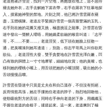
老道抱著許雪雲，找到一片空地，將她放在地上，迫不急待
褪去她外衣，左手去解她下裳衣帶，右手在羅衣下狂暴地探
入，摸索她神聖的禁地。片刻之間，他已將許雪雲羅衣褪
盡，玉體橫陳。老道左手緊握許雪雲一個高聳豐滿的玉乳，
右手則在她的花瓣又撥又挑，極盡挑逗之能事。許雪雲在昏
迷中發出一聲醉人嚶唔，用她嬌柔欲融的喉音叫道：「志平
哥，不……不要……」老道淫笑，低下頭在她臉上狂吻一
通，把臭嘴湊到她耳邊道：」別急，你志平哥馬上叫你欲死
欲仙。」老道淫性大發，雙手貪婪地在許雪雲光澤白嫩，凹
凸有致的胴體上一寸寸地摩挲，細細地欣賞；他的臭嘴，也
移到她的櫻桃小嘴上，用舌頭把她的小嘴頂開，吸出她的小
舌頭慢慢品嚐。
許雪雲在昏迷中只當是丈夫在和自己溫存，不但沒有拒絕，
反而情慾高漲，她左手摟抱住老道的脖子，熱烈地回吻他，
使勁吸吮對方的舌頭；同時右手伸向老道的下身，用纖纖玉
手握住老道的命根子，揉搓起來。這一來，老道爽到了極