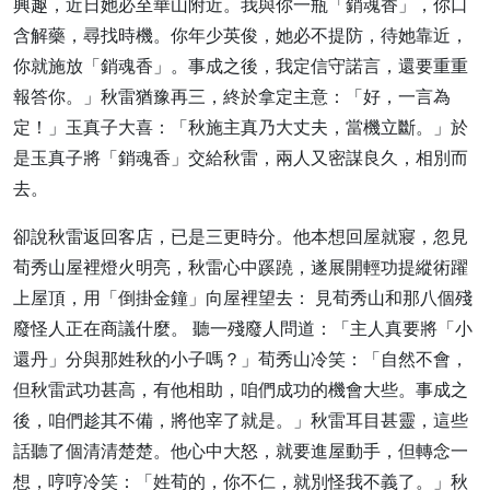
興趣，近日她必至華山附近。我與你一瓶「銷魂香」，你口
含解藥，尋找時機。你年少英俊，她必不提防，待她靠近，
你就施放「銷魂香」。事成之後，我定信守諾言，還要重重
報答你。」秋雷猶豫再三，終於拿定主意：「好，一言為
定！」玉真子大喜：「秋施主真乃大丈夫，當機立斷。」於
是玉真子將「銷魂香」交給秋雷，兩人又密謀良久，相別而
去。
卻說秋雷返回客店，已是三更時分。他本想回屋就寢，忽見
荀秀山屋裡燈火明亮，秋雷心中蹊蹺，遂展開輕功提縱術躍
上屋頂，用「倒掛金鐘」向屋裡望去： 見荀秀山和那八個殘
廢怪人正在商議什麼。 聽一殘廢人問道：「主人真要將「小
還丹」分與那姓秋的小子嗎？」荀秀山冷笑：「自然不會，
但秋雷武功甚高，有他相助，咱們成功的機會大些。事成之
後，咱們趁其不備，將他宰了就是。」秋雷耳目甚靈，這些
話聽了個清清楚楚。他心中大怒，就要進屋動手，但轉念一
想，哼哼冷笑：「姓荀的，你不仁，就別怪我不義了。」秋