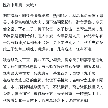
愧為中州第一大城！
開封城秋府同樣是張燈結綵，熱鬧非凡。秋老爺名諱恆字忠
長，本是當朝諫議大夫，因不滿閹黨橫行，辭官還鄉，享天
倫之樂。下有二子，長子秋雲，次子秋雷，是孿生兄弟，兄
弟倆都是聰明伶俐，惹人喜愛，今年都是九歲，兩兄弟站在
一起有時連父母都認不出來，更不要說別人了。秋氏夫婦愛
此二子如掌上明珠，呵護有加，凡有所求，無有不准。
秋老爺為人正直，得罪了不少權貴。當今天子明嘉宗荒淫無
道，寵信閹黨魏忠賢，自己躲在後宮尋歡作樂，朝政盡廢。
魏忠賢大權在握，殘害忠良，荼毒百姓，自號「九千歲」，
在各地大造自己的生祠。秋恆不畏權勢，在朝堂之上參了閹
黨一本，痛陳閹黨殘害良民，不法橫行。魏忠賢恨秋恆深入
骨髓，屢欲加害，奈何秋恆甚得天子器重，一時無法下手。
秋恆看朝政每日愈下，心灰意冷之下，遂辭官還鄉。