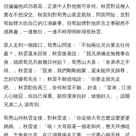
但偏偏他武功甚高，正派中人對他無可奈何。秋雲對這種人
實在不想深交。秋雷則對荀秀山甚是親熱，問長問短，並對
荀如煙大吹自己的江湖豪事。但荀如煙對他所言之事顯然不
感興趣，一邊敷衍，一邊不時用明眸掃視秋雲。
眾人走到一個路口，荀秀山問道：「不知兩位兄台要去往何
處？」秋雲還未回答，秋雷搶著說：「我兄弟倆並無雜事在
身，就跟荀兄共敘幾日何妨？」荀秀山大喜：「舍弟求之不
得。」秋雲道：「賢弟，我們剛剛相聚，還未能拜見師尊，
怎好叨擾荀先生！」秋雷不耐煩地說：「你要走就先走
吧。」秋雲勸告再三，奈何秋雷不聽， 好道：「雷弟，江湖
人心險惡，你自己保重。願你潔身自好，做個好人。」說罷
兄弟二人 淚而別。
荀秀山待秋雲走後，對秋雷道：「你這個大哥怎麼這麼婆婆
媽媽。」秋雷道：「唉！大哥跟著一個老和尚，整天拜佛唸
經，怎會有出息。在江湖要揚名立萬，一定要心狠手辣，武