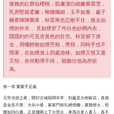
微翹的紅唇似櫻桃，肌膚潔白細嫩賽霜雪，
乳房堅挺柔嫩，柳腰纖細，玉手如蔥，處子
幽香陣陣襲來，秋雷再也忍耐不住，脫去如
煙的外衣， 見如煙穿了件白色紗稠內衣，
隱隱約約可見杏黃色的肚兜。秋雷俯下身
去，用嘴輕吻如煙芳頰，秀頸，同時手也不
閒著，在如煙身上四處游移。如煙又恨又羞
又怕，奈何動彈不得， 能聽任他為所欲
為。
第一章 重聚手足義
元宵佳節之夜，開封古城熱鬧非常，到處是火樹銀花，真個
是金吾不禁。大街小巷，家家門前扎縛燈棚，賽懸燈火，照
耀如同白晝。正是樓閣上下火照火，車馬往來人看人，真不