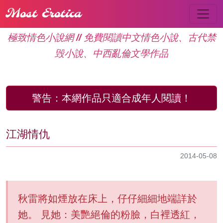
Most Erotica
極致情色小說網 // 免費閱讀中文情色小說、古代禁
毁小說、中西亂倫文學作品
警告：
本網作品只適合成年人閱讀！
江湖情仇
2014-05-08
秋雷將如煙放在床上，仔仔細細地端詳於
她。 見她：美艷絕倫的粉臉，白裡透紅，