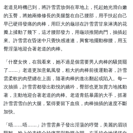
老道見時機已到，將許雪雲放倒在草地上，托起她光滑白嫩
的玉臀，將她兩條修長的美腿盤在自己腰部，用手扶起自己
早已硬得發痛的肉棒，用巨大的龜頭在許雪雲甘泉淋漓的花
瓣上揉動了幾下，這才腰部發力，用龜頭推開肉門，抽插起
來。許雪雲在昏迷中只覺快感連連，興奮地擺動柳腰，用玉
臀淫蕩地迎合著老道的肉棒。
「什麼女俠，在我看來，她不過是個需要男人肉棒的騷貨罷
了……」老道更加意氣風發，粗大的肉棒前後運動著，許雪
雲柔軟的肉壁纏在上面，隨著肉棒的進出翻起或陷入。每一
次抽插，許雪雲都發出歡悅的嬌吟，臀部也更加賣力地搖動
著，主動地迎合著老道的肉棒。老道青筋暴露的大手，抓著
許雪雲雪白的大腿，緊得要留下血痕，肉棒抽插的速度不斷
加快。
「唔……唔……」許雪雲鼻子發出淫蕩的哼聲，美麗的眉頭