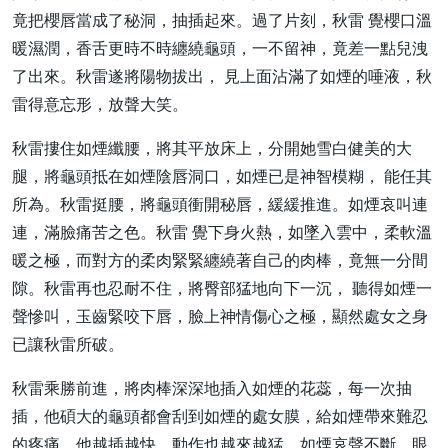
竟把櫻唇當成了秘洞，抽插起來。過了片刻，秋雷 覺櫻口溫
暖濕潤，香舌更時不時纏繞龜頭，一不留神，竟差一點兒洩
了出來。秋雷遂將陽物拔出， 見上面沾滿了如煙的唾液，秋
雷得意忘形，放聲大笑。
秋雷摟住如煙纖腰，將其平放床上，分開她雪白健美的大
腿，將龜頭抵在如煙陰唇洞口，如煙已是神智模糊， 能任其
所為。秋雷挺腰，將龜頭衝開秘唇，緩緩推進。如煙哀叫連
連，滿臉痛苦之色。秋雷 覺下身火熱，如墜入雲中，柔軟溫
暖之極，而對方的柔肉緊緊纏繞著自己的肉棒，竟無一分間
隙。秋雷再也忍耐不住，將臀部猛地向下一沉， 聽得如煙一
聲慘叫，玉齒緊咬下唇，臉上神情傷心之極，顯然處女之身
已讓秋雷所破。
秋雷乘勝前進，將肉棒深深地插入如煙的花蕊，每一次抽
插，他碩大的龜頭都會刮到如煙的處女膜，給如煙帶來難忍
的疼痛。他越插越快，動作也越來越猛，如煙哀聲不斷，眼