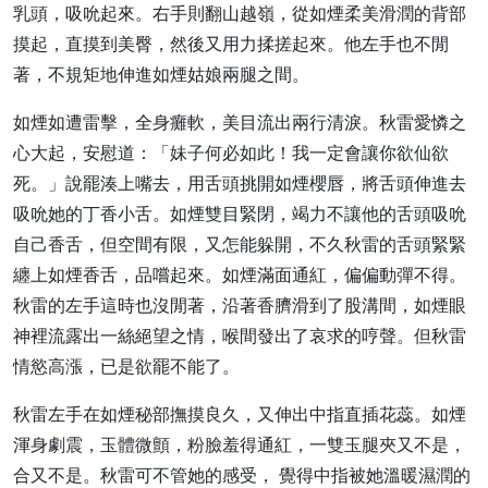
乳頭，吸吮起來。右手則翻山越嶺，從如煙柔美滑潤的背部
摸起，直摸到美臀，然後又用力揉搓起來。他左手也不閒
著，不規矩地伸進如煙姑娘兩腿之間。
如煙如遭雷擊，全身癱軟，美目流出兩行清淚。秋雷愛憐之
心大起，安慰道：「妹子何必如此！我一定會讓你欲仙欲
死。」說罷湊上嘴去，用舌頭挑開如煙櫻唇，將舌頭伸進去
吸吮她的丁香小舌。如煙雙目緊閉，竭力不讓他的舌頭吸吮
自己香舌，但空間有限，又怎能躲開，不久秋雷的舌頭緊緊
纏上如煙香舌，品嚐起來。如煙滿面通紅，偏偏動彈不得。
秋雷的左手這時也沒閒著，沿著香臍滑到了股溝間，如煙眼
神裡流露出一絲絕望之情，喉間發出了哀求的哼聲。但秋雷
情慾高漲，已是欲罷不能了。
秋雷左手在如煙秘部撫摸良久，又伸出中指直插花蕊。如煙
渾身劇震，玉體微顫，粉臉羞得通紅，一雙玉腿夾又不是，
合又不是。秋雷可不管她的感受， 覺得中指被她溫暖濕潤的