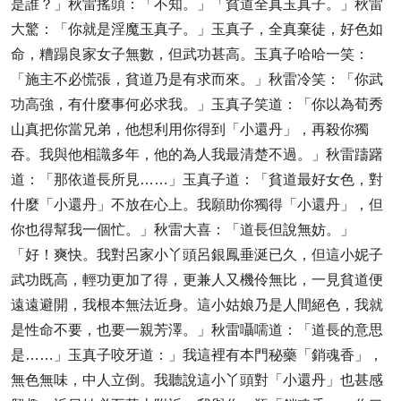
是誰？」秋雷搖頭：「不知。」「貧道全真玉真子。」秋雷
大驚：「你就是淫魔玉真子。」玉真子，全真棄徒，好色如
命，糟蹋良家女子無數，但武功甚高。玉真子哈哈一笑：
「施主不必慌張，貧道乃是有求而來。」秋雷冷笑：「你武
功高強，有什麼事何必求我。」玉真子笑道：「你以為荀秀
山真把你當兄弟，他想利用你得到「小還丹」，再殺你獨
吞。我與他相識多年，他的為人我最清楚不過。」秋雷躊躇
道：「那依道長所見……」玉真子道：「貧道最好女色，對
什麼「小還丹」不放在心上。我願助你獨得「小還丹」，但
你也得幫我一個忙。」秋雷大喜：「道長但說無妨。」
「好！爽快。我對呂家小丫頭呂銀鳳垂涎已久，但這小妮子
武功既高，輕功更加了得，更兼人又機伶無比，一見貧道便
遠遠避開，我根本無法近身。這小姑娘乃是人間絕色，我就
是性命不要，也要一親芳澤。」秋雷囁嚅道：「道長的意思
是……」玉真子咬牙道：」我這裡有本門秘藥「銷魂香」，
無色無味，中人立倒。我聽說這小丫頭對「小還丹」也甚感