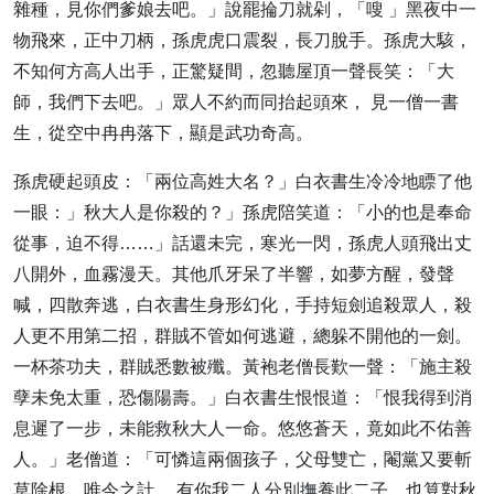
雜種，見你們爹娘去吧。」說罷掄刀就剁，「嗖 」黑夜中一
物飛來，正中刀柄，孫虎虎口震裂，長刀脫手。孫虎大駭，
不知何方高人出手，正驚疑間，忽聽屋頂一聲長笑：「大
師，我們下去吧。」眾人不約而同抬起頭來， 見一僧一書
生，從空中冉冉落下，顯是武功奇高。
孫虎硬起頭皮：「兩位高姓大名？」白衣書生冷冷地瞟了他
一眼：」秋大人是你殺的？」孫虎陪笑道：「小的也是奉命
從事，迫不得……」話還未完，寒光一閃，孫虎人頭飛出丈
八開外，血霧漫天。其他爪牙呆了半響，如夢方醒，發聲
喊，四散奔逃，白衣書生身形幻化，手持短劍追殺眾人，殺
人更不用第二招，群賊不管如何逃避，總躲不開他的一劍。
一杯茶功夫，群賊悉數被殲。黃袍老僧長歎一聲：「施主殺
孽未免太重，恐傷陽壽。」白衣書生恨恨道：「恨我得到消
息遲了一步，未能救秋大人一命。悠悠蒼天，竟如此不佑善
人。」老僧道：「可憐這兩個孩子，父母雙亡，閹黨又要斬
草除根。唯今之計， 有你我二人分別撫養此二子，也算對秋