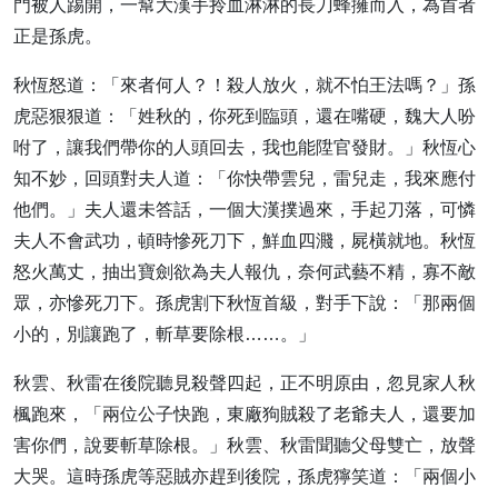
門被人踢開，一幫大漢手拎血淋淋的長刀蜂擁而入，為首者
正是孫虎。
秋恆怒道：「來者何人？！殺人放火，就不怕王法嗎？」孫
虎惡狠狠道：「姓秋的，你死到臨頭，還在嘴硬，魏大人吩
咐了，讓我們帶你的人頭回去，我也能陞官發財。」秋恆心
知不妙，回頭對夫人道：「你快帶雲兒，雷兒走，我來應付
他們。」夫人還未答話，一個大漢撲過來，手起刀落，可憐
夫人不會武功，頓時慘死刀下，鮮血四濺，屍橫就地。秋恆
怒火萬丈，抽出寶劍欲為夫人報仇，奈何武藝不精，寡不敵
眾，亦慘死刀下。孫虎割下秋恆首級，對手下說：「那兩個
小的，別讓跑了，斬草要除根……。」
秋雲、秋雷在後院聽見殺聲四起，正不明原由，忽見家人秋
楓跑來，「兩位公子快跑，東廠狗賊殺了老爺夫人，還要加
害你們，說要斬草除根。」秋雲、秋雷聞聽父母雙亡，放聲
大哭。這時孫虎等惡賊亦趕到後院，孫虎獰笑道：「兩個小