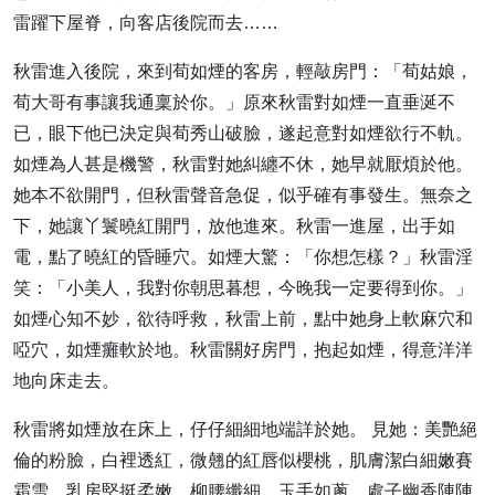
雷躍下屋脊，向客店後院而去……
秋雷進入後院，來到荀如煙的客房，輕敲房門：「荀姑娘，
荀大哥有事讓我通稟於你。」原來秋雷對如煙一直垂涎不
已，眼下他已決定與荀秀山破臉，遂起意對如煙欲行不軌。
如煙為人甚是機警，秋雷對她糾纏不休，她早就厭煩於他。
她本不欲開門，但秋雷聲音急促，似乎確有事發生。無奈之
下，她讓丫鬟曉紅開門，放他進來。秋雷一進屋，出手如
電，點了曉紅的昏睡穴。如煙大驚：「你想怎樣？」秋雷淫
笑：「小美人，我對你朝思暮想，今晚我一定要得到你。」
如煙心知不妙，欲待呼救，秋雷上前，點中她身上軟麻穴和
啞穴，如煙癱軟於地。秋雷關好房門，抱起如煙，得意洋洋
地向床走去。
秋雷將如煙放在床上，仔仔細細地端詳於她。 見她：美艷絕
倫的粉臉，白裡透紅，微翹的紅唇似櫻桃，肌膚潔白細嫩賽
霜雪，乳房堅挺柔嫩，柳腰纖細，玉手如蔥，處子幽香陣陣