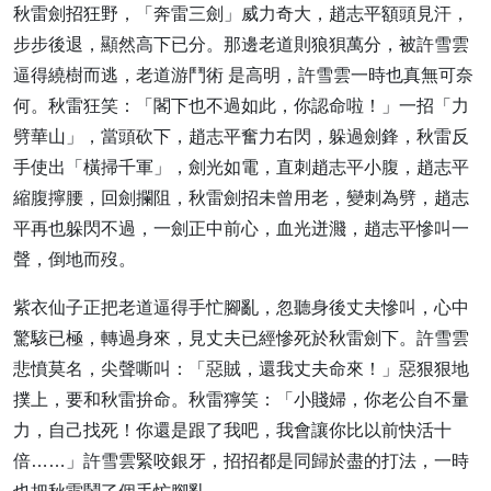
秋雷劍招狂野，「奔雷三劍」威力奇大，趙志平額頭見汗，
步步後退，顯然高下已分。那邊老道則狼狽萬分，被許雪雲
逼得繞樹而逃，老道游鬥術 是高明，許雪雲一時也真無可奈
何。秋雷狂笑：「閣下也不過如此，你認命啦！」一招「力
劈華山」，當頭砍下，趙志平奮力右閃，躲過劍鋒，秋雷反
手使出「橫掃千軍」，劍光如電，直刺趙志平小腹，趙志平
縮腹擰腰，回劍攔阻，秋雷劍招未曾用老，變刺為劈，趙志
平再也躲閃不過，一劍正中前心，血光迸濺，趙志平慘叫一
聲，倒地而歿。
紫衣仙子正把老道逼得手忙腳亂，忽聽身後丈夫慘叫，心中
驚駭已極，轉過身來，見丈夫已經慘死於秋雷劍下。許雪雲
悲憤莫名，尖聲嘶叫：「惡賊，還我丈夫命來！」惡狠狠地
撲上，要和秋雷拚命。秋雷獰笑：「小賤婦，你老公自不量
力，自己找死！你還是跟了我吧，我會讓你比以前快活十
倍……」許雪雲緊咬銀牙，招招都是同歸於盡的打法，一時