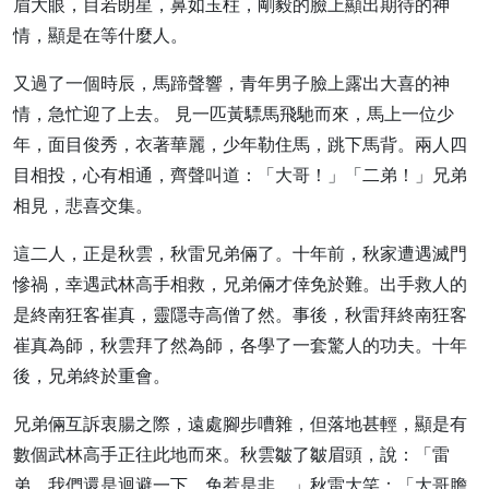
眉大眼，目若朗星，鼻如玉柱，剛毅的臉上顯出期待的神
情，顯是在等什麼人。
又過了一個時辰，馬蹄聲響，青年男子臉上露出大喜的神
情，急忙迎了上去。 見一匹黃驃馬飛馳而來，馬上一位少
年，面目俊秀，衣著華麗，少年勒住馬，跳下馬背。兩人四
目相投，心有相通，齊聲叫道：「大哥！」「二弟！」兄弟
相見，悲喜交集。
這二人，正是秋雲，秋雷兄弟倆了。十年前，秋家遭遇滅門
慘禍，幸遇武林高手相救，兄弟倆才倖免於難。出手救人的
是終南狂客崔真，靈隱寺高僧了然。事後，秋雷拜終南狂客
崔真為師，秋雲拜了然為師，各學了一套驚人的功夫。十年
後，兄弟終於重會。
兄弟倆互訴衷腸之際，遠處腳步嘈雜，但落地甚輕，顯是有
數個武林高手正往此地而來。秋雲皺了皺眉頭，說：「雷
弟，我們還是迴避一下，免惹是非。」秋雷大笑：「大哥膽