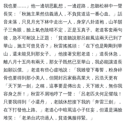
我也要……」他一邊胡思亂想，一邊趕路，忽聽松林中一聲
長笑：「秋施主果然信義過人，不負貧道這一番心血。」話
音未落，只見月光下林中走出一人，身穿八卦道袍，山羊鬍
子三角眼，臉上氣色陰晴不定，正是玉真子。老道客套兩句
後，急不可耐說上正題：「貧道聽說那呂銀鳳這兩天已到了
華山，施主可曾見否？」秋雷搖搖頭：「在下也是剛剛到華
山，還未能見到那女子。」他接著安慰老道：」道長休急，
離八月十五尚有兩天，那女子既然已至華山，我必能讓道長
如願以償。」老道有些心虛地說：「我雖發下毒誓，粉身碎
骨也要得到那小美人，但開封呂家藝高業大，呂浩天更有
「天下第一劍」之稱，這事要是傳出去，天下雖大，無你我
容身之所！」秋雷不屑地哼了一聲：「呂老匹夫何足懼哉！
只要我得到「小還丹」，老賊休想接下我的「奔雷三劍」，
在下打發他上路。」老道心中暗罵這小子狂妄，但還是滿臉
堆笑：「老弟台武功過人，貧道佩服得緊。」