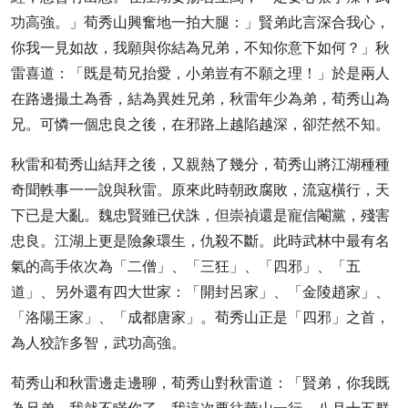
功高強。」荀秀山興奮地一拍大腿：」賢弟此言深合我心，
你我一見如故，我願與你結為兄弟，不知你意下如何？」秋
雷喜道：「既是荀兄抬愛，小弟豈有不願之理！」於是兩人
在路邊撮土為香，結為異姓兄弟，秋雷年少為弟，荀秀山為
兄。可憐一個忠良之後，在邪路上越陷越深，卻茫然不知。
秋雷和荀秀山結拜之後，又親熱了幾分，荀秀山將江湖種種
奇聞軼事一一說與秋雷。原來此時朝政腐敗，流寇橫行，天
下已是大亂。魏忠賢雖已伏誅，但崇禎還是寵信閹黨，殘害
忠良。江湖上更是險象環生，仇殺不斷。此時武林中最有名
氣的高手依次為「二僧」、「三狂」、「四邪」、「五
道」、另外還有四大世家：「開封呂家」、「金陵趙家」、
「洛陽王家」、「成都唐家」。荀秀山正是「四邪」之首，
為人狡詐多智，武功高強。
荀秀山和秋雷邊走邊聊，荀秀山對秋雷道：「賢弟，你我既