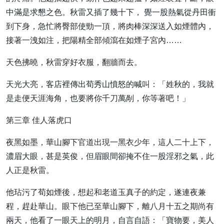
中滿是求懇之色。秋雷又插了幾十下， 覺一股熱氣從丹田衝
到下身，急忙將臀部使勁一頂，將肉棒深深送入如煙體內，
接著一洩如注，把陽精全部傾瀉在如煙子宮內……
天色拂曉，秋雷穿好衣服，翻牆而去。
天光大亮，客店裡傳出荀秀山憤怒的喊叫：「姓秋的，我就
是走便天涯海角，也要將你千刀萬剮，你等著吧！」
第三章 佳人落虎口
夜黑如墨，華山腳下官道出現一黑衣少年，這人二十上下，
濃眉大眼，甚是英俊，但眉眼間卻掩不住一股淫邪之氣，此
人正是秋雷。
他玷污了荀如煙後，想起和老道玉真子的約定，遂連夜兼
程，趕赴華山。眼下他已至華山腳下，離八月十五之期尚有
兩天，他看了一眼天上的明月，自言自語：「寶物要，美人