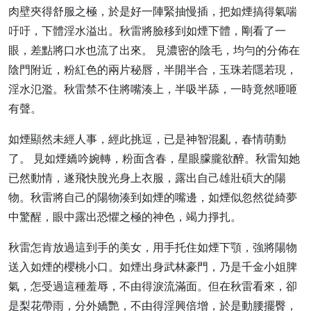
肉壁夾得舒服之極，於是好一陣緊抽慢插，把如煙搞得氣喘
吁吁，下體淫水溢出。秋雷將臉移到如煙下體，剛看了一
眼，差點將口水也流了出來。 見濃密的陰毛，均勻的分佈在
陰門附近，粉紅色的兩片秘唇，半開半合，玉珠若隱若現，
淫水氾濫。秋雷禁不住將嘴湊上，半吸半舔，一時竟然咂咂
有聲。
如煙顯然未經人事，經此挑逗，已是神智混亂，春情萌動
了。 見如煙嬌吟婉轉，粉面含春，星眼朦朧欲醉。秋雷知她
已然動情，遂飛快脫光身上衣服，露出自己雄壯碩大的陽
物。秋雷將自己的陽物湊到如煙的嘴邊，如煙似忽然從綺夢
中驚醒，眼中露出恐懼之極的神色，竭力掙扎。
秋雷怎肯放過這到手的美女，用手托住如煙下顎，強將陽物
送入如煙的櫻桃小口。如煙出身武林豪門，乃是千金小姐脾
氣，怎受過這種羞辱，不由得淚流滿面。但在秋雷看來，卻
是梨花帶雨，分外嬌艷，不由得淫興倍增，於是動腰擺臀，