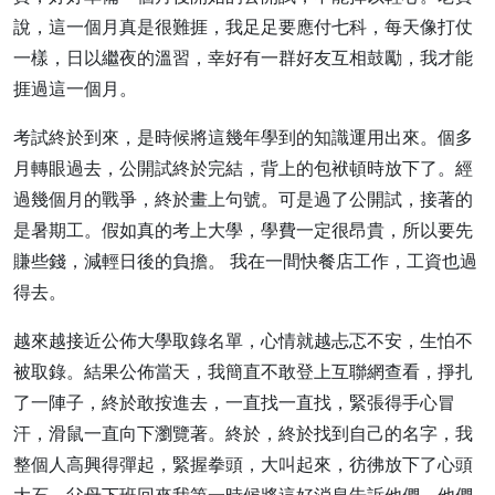
說，這一個月真是很難捱，我足足要應付七科，每天像打仗
一樣，日以繼夜的溫習，幸好有一群好友互相鼓勵，我才能
捱過這一個月。
考試終於到來，是時候將這幾年學到的知識運用出來。個多
月轉眼過去，公開試終於完結，背上的包袱頓時放下了。經
過幾個月的戰爭，終於畫上句號。可是過了公開試，接著的
是暑期工。假如真的考上大學，學費一定很昂貴，所以要先
賺些錢，減輕日後的負擔。 我在一間快餐店工作，工資也過
得去。
越來越接近公佈大學取錄名單，心情就越忐忑不安，生怕不
被取錄。結果公佈當天，我簡直不敢登上互聯網查看，掙扎
了一陣子，終於敢按進去，一直找一直找，緊張得手心冒
汗，滑鼠一直向下瀏覽著。終於，終於找到自己的名字，我
整個人高興得彈起，緊握拳頭，大叫起來，彷彿放下了心頭