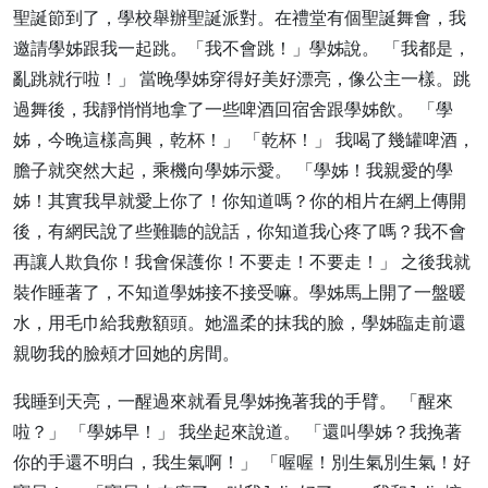
聖誕節到了，學校舉辦聖誕派對。在禮堂有個聖誕舞會，我
邀請學姊跟我一起跳。「我不會跳！」學姊說。 「我都是，
亂跳就行啦！」 當晚學姊穿得好美好漂亮，像公主一樣。跳
過舞後，我靜悄悄地拿了一些啤酒回宿舍跟學姊飲。 「學
姊，今晚這樣高興，乾杯！」 「乾杯！」 我喝了幾罐啤酒，
膽子就突然大起，乘機向學姊示愛。 「學姊！我親愛的學
姊！其實我早就愛上你了！你知道嗎？你的相片在網上傳開
後，有網民說了些難聽的說話，你知道我心疼了嗎？我不會
再讓人欺負你！我會保護你！不要走！不要走！」 之後我就
裝作睡著了，不知道學姊接不接受嘛。學姊馬上開了一盤暖
水，用毛巾給我敷額頭。她溫柔的抹我的臉，學姊臨走前還
親吻我的臉頰才回她的房間。
我睡到天亮，一醒過來就看見學姊挽著我的手臂。 「醒來
啦？」 「學姊早！」 我坐起來說道。 「還叫學姊？我挽著
你的手還不明白，我生氣啊！」 「喔喔！別生氣別生氣！好