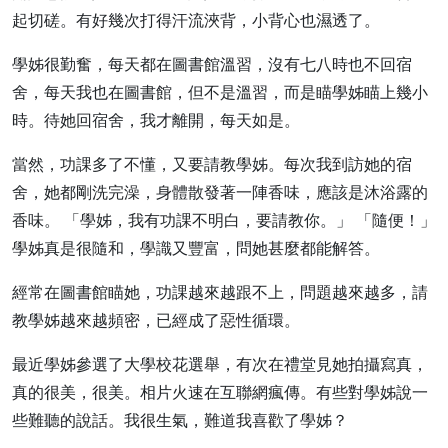
起切磋。有好幾次打得汗流浹背，小背心也濕透了。
學姊很勤奮，每天都在圖書館溫習，沒有七八時也不回宿
舍，每天我也在圖書館，但不是溫習，而是瞄學姊瞄上幾小
時。待她回宿舍，我才離開，每天如是。
當然，功課多了不懂，又要請教學姊。每次我到訪她的宿
舍，她都剛洗完澡，身體散發著一陣香味，應該是沐浴露的
香味。 「學姊，我有功課不明白，要請教你。」 「隨便！」
學姊真是很隨和，學識又豐富，問她甚麼都能解答。
經常在圖書館瞄她，功課越來越跟不上，問題越來越多，請
教學姊越來越頻密，已經成了惡性循環。
最近學姊參選了大學校花選舉，有次在禮堂見她拍攝寫真，
真的很美，很美。相片火速在互聯網瘋傳。有些對學姊說一
些難聽的說話。我很生氣，難道我喜歡了學姊？