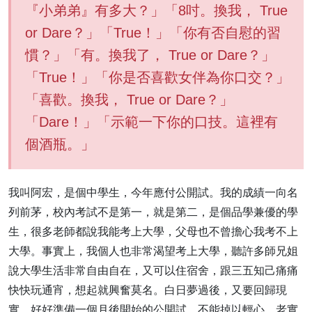
『小弟弟』有多大？」「8吋。換我， True
or Dare？」「True！」「你有否自慰的習
慣？」「有。換我了， True or Dare？」
「True！」「你是否喜歡女伴為你口交？」
「喜歡。換我， True or Dare？」
「Dare！」「示範一下你的口技。這裡有
個酒瓶。」
我叫阿宏，是個中學生，今年應付公開試。我的成績一向名
列前茅，校內考試不是第一，就是第二，是個品學兼優的學
生，很多老師都說我能考上大學，父母也不曾擔心我考不上
大學。事實上，我個人也非常渴望考上大學，聽許多師兄姐
說大學生活非常自由自在，又可以住宿舍，跟三五知己痛痛
快快玩通宵，想起就興奮莫名。白日夢過後，又要回歸現
實，好好準備一個月後開始的公開試，不能掉以輕心。老實