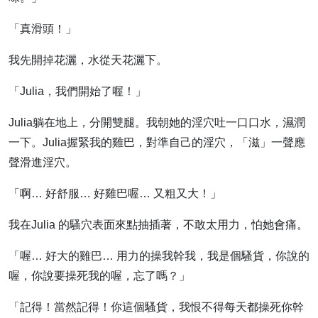
「真滑頭！」
我先開掉花灑，水從天花灑下。
「Julia，我們開始了喔！」
Julia躺在地上，分開雙腿。我朝她的淫穴吐一口口水，濕潤
一下。Julia握緊我的雞巴，對準自己的淫穴，「滋」一聲應
聲滑進淫穴。
「啊… 好舒服… 好雞巴喔… 又粗又大！」
我在Julia 的騷穴表面來點抽插著，不敢太用力，怕她會痛。
「喔… 好大的雞巴… 用力的操我幹我，我是個騷貨，你說的
喔，你說要操死我的喔，忘了嗎？」
「記得！當然記得！你這個騷貨，我恨不得每天都操死你幹