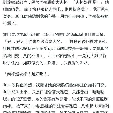
到達敏感部位，隔著內褲親吻大肉棒。「肉棒好硬喔！」 她
繼續吻著。 靠！快點服務肉棒吧，別再折磨我了，我正慾火
焚身。Julia仿佛聽到我的心聲，用力扯去內褲，內褲都被她
扯爛了。
雞巴展現在Julia眼前，18cm 的雞巴將Julia嚇得目瞪口呆。
「好… 好大！從未見過這麼大的。」 幾秒鐘後回復才過來。
從剛才的示範我完全感受到Julia的口技是一級棒，要是真的
給我口交，真的不得了。 Julia 像隻餓狼，一見到大雞巴就
吸引住她，如狼似虎的「吹簫」，我低聲的叫著。
「肉棒超級棒！超好吃！」
Julia吹得正熱烈，我撥著她的秀髮好讓她專注的給我口交。
Julia想叫出來，只是口裡含著大雞巴，只能發出「唔唔嗯
嗯」的低沉聲音。她的舌頭有夠靈活，能以不同的角度服務
肉棒。 接下來Julia以熟練的手法套弄雞巴，又拿起肉棒舔雞