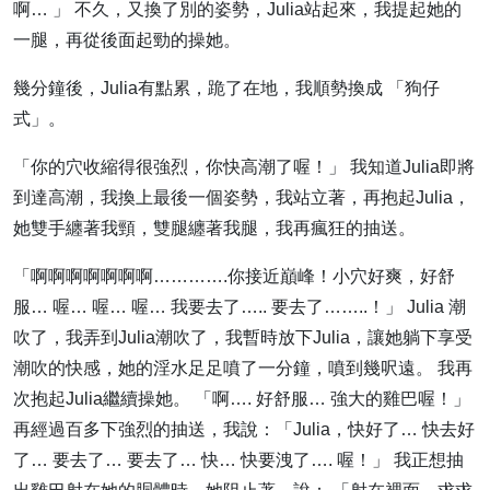
啊… 」 不久，又換了別的姿勢，Julia站起來，我提起她的
一腿，再從後面起勁的操她。
幾分鐘後，Julia有點累，跪了在地，我順勢換成 「狗仔
式」。
「你的穴收縮得很強烈，你快高潮了喔！」 我知道Julia即將
到達高潮，我換上最後一個姿勢，我站立著，再抱起Julia，
她雙手纏著我頸，雙腿纏著我腿，我再瘋狂的抽送。
「啊啊啊啊啊啊啊………….你接近巔峰！小穴好爽，好舒
服… 喔… 喔… 喔… 我要去了….. 要去了……..！」 Julia 潮
吹了，我弄到Julia潮吹了，我暫時放下Julia，讓她躺下享受
潮吹的快感，她的淫水足足噴了一分鐘，噴到幾呎遠。 我再
次抱起Julia繼續操她。 「啊…. 好舒服… 強大的雞巴喔！」
再經過百多下強烈的抽送，我說：「Julia，快好了… 快去好
了… 要去了… 要去了… 快… 快要洩了…. 喔！」 我正想抽