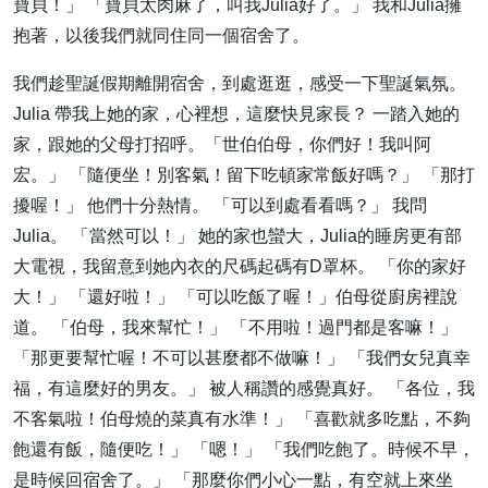
寶貝！」 「寶貝太肉麻了，叫我Julia好了。」 我和Julia擁
抱著，以後我們就同住同一個宿舍了。
我們趁聖誕假期離開宿舍，到處逛逛，感受一下聖誕氣氛。
Julia 帶我上她的家，心裡想，這麼快見家長？ 一踏入她的
家，跟她的父母打招呼。「世伯伯母，你們好！我叫阿
宏。」 「隨便坐！別客氣！留下吃頓家常飯好嗎？」 「那打
擾喔！」 他們十分熱情。 「可以到處看看嗎？」 我問
Julia。 「當然可以！」 她的家也蠻大，Julia的睡房更有部
大電視，我留意到她內衣的尺碼起碼有D罩杯。 「你的家好
大！」 「還好啦！」 「可以吃飯了喔！」伯母從廚房裡說
道。 「伯母，我來幫忙！」 「不用啦！過門都是客嘛！」
「那更要幫忙喔！不可以甚麼都不做嘛！」 「我們女兒真幸
福，有這麼好的男友。」 被人稱讚的感覺真好。 「各位，我
不客氣啦！伯母燒的菜真有水準！」 「喜歡就多吃點，不夠
飽還有飯，隨便吃！」 「嗯！」 「我們吃飽了。時候不早，
是時候回宿舍了。」 「那麼你們小心一點，有空就上來坐