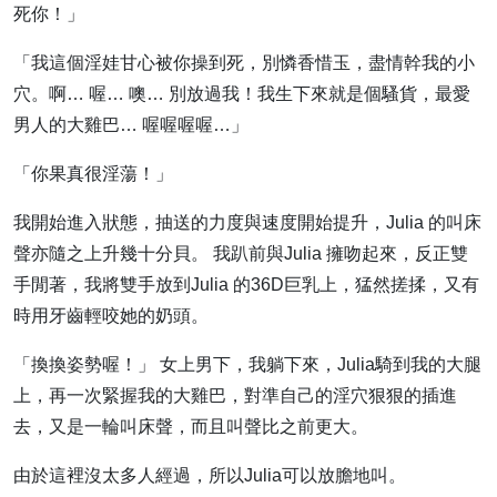
死你！」
「我這個淫娃甘心被你操到死，別憐香惜玉，盡情幹我的小
穴。啊… 喔… 噢… 別放過我！我生下來就是個騷貨，最愛
男人的大雞巴… 喔喔喔喔…」
「你果真很淫蕩！」
我開始進入狀態，抽送的力度與速度開始提升，Julia 的叫床
聲亦隨之上升幾十分貝。 我趴前與Julia 擁吻起來，反正雙
手閒著，我將雙手放到Julia 的36D巨乳上，猛然搓揉，又有
時用牙齒輕咬她的奶頭。
「換換姿勢喔！」 女上男下，我躺下來，Julia騎到我的大腿
上，再一次緊握我的大雞巴，對準自己的淫穴狠狠的插進
去，又是一輪叫床聲，而且叫聲比之前更大。
由於這裡沒太多人經過，所以Julia可以放膽地叫。