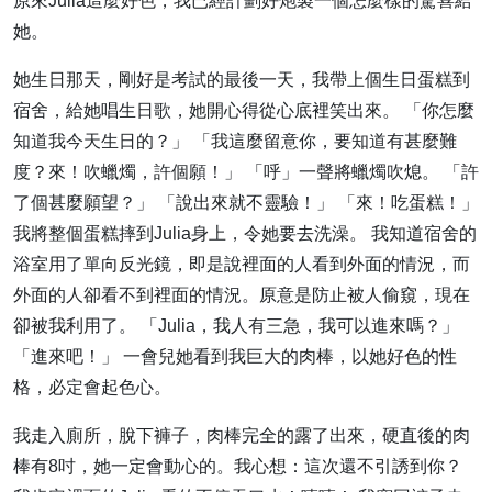
原來Julia這麼好色，我已經計劃好炮製一個怎麼樣的驚喜給
她。
她生日那天，剛好是考試的最後一天，我帶上個生日蛋糕到
宿舍，給她唱生日歌，她開心得從心底裡笑出來。 「你怎麼
知道我今天生日的？」 「我這麼留意你，要知道有甚麼難
度？來！吹蠟燭，許個願！」 「呼」一聲將蠟燭吹熄。 「許
了個甚麼願望？」 「說出來就不靈驗！」 「來！吃蛋糕！」
我將整個蛋糕摔到Julia身上，令她要去洗澡。 我知道宿舍的
浴室用了單向反光鏡，即是說裡面的人看到外面的情況，而
外面的人卻看不到裡面的情況。原意是防止被人偷窺，現在
卻被我利用了。 「Julia，我人有三急，我可以進來嗎？」
「進來吧！」 一會兒她看到我巨大的肉棒，以她好色的性
格，必定會起色心。
我走入廁所，脫下褲子，肉棒完全的露了出來，硬直後的肉
棒有8吋，她一定會動心的。我心想：這次還不引誘到你？