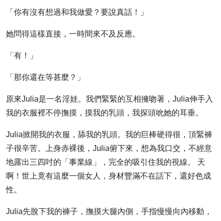
「你有沒有想過和我做愛？要說真話！」
她問得這樣直接，一時間來不及反應。
「有！」
「那你還在等甚麼？」
原來Julia是一名淫娃。我們緊緊的互相擁吻著，Julia伸手入
我的衣服裡不停撫摸，摸我的乳頭，我探頭吮她的耳垂。
Julia掀開我的衣服，舔我的乳頭。我的巨棒硬得很，頂緊褲
子很辛苦。上身赤裸後，Julia俯下來，想為我口交，不經意
地露出三四吋的「事業線」，完全的吸引住我的視線。 天
啊！世上竟有這麼一個女人，身材豐滿不在話下，還好色成
性。
Julia先脫下我的褲子，撫摸大腿內側，手指慢慢向內移動，