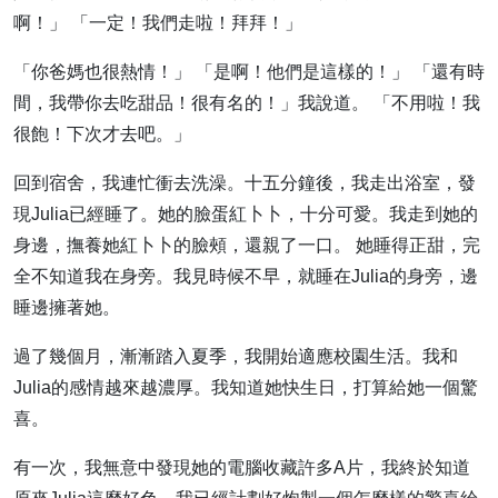
啊！」 「一定！我們走啦！拜拜！」
「你爸媽也很熱情！」 「是啊！他們是這樣的！」 「還有時
間，我帶你去吃甜品！很有名的！」我說道。 「不用啦！我
很飽！下次才去吧。」
回到宿舍，我連忙衝去洗澡。十五分鐘後，我走出浴室，發
現Julia已經睡了。她的臉蛋紅卜卜，十分可愛。我走到她的
身邊，撫養她紅卜卜的臉頰，還親了一口。 她睡得正甜，完
全不知道我在身旁。我見時候不早，就睡在Julia的身旁，邊
睡邊擁著她。
過了幾個月，漸漸踏入夏季，我開始適應校園生活。我和
Julia的感情越來越濃厚。我知道她快生日，打算給她一個驚
喜。
有一次，我無意中發現她的電腦收藏許多A片，我終於知道