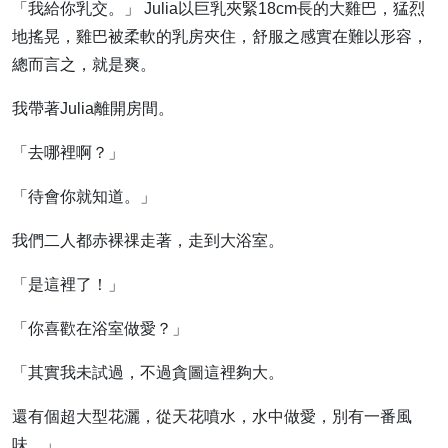
「我給你乳交。」 Julia以巨乳夾緊18cm長的大雞巴，猛烈
地搖晃，雞巴被柔軟的乳房夾住，舒服之感實在難以形容，
總而言之，就是爽。
我帶著Julia離開房間。
「去哪裡啊？」
「待會你就知道。」
我們二人都赤裸祼走著，走到大浴室。
「是這裡了！」
「你喜歡在浴室做愛？」
「其實我未試過，不過貪圖這裡夠大。
還有個超大型花灑，從天花噴水，水中做愛，別有一番風
味。」