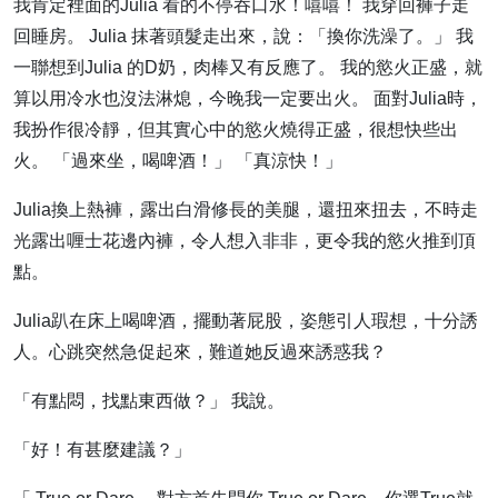
我肯定裡面的Julia 看的不停吞口水！嘻嘻！ 我穿回褲子走
回睡房。 Julia 抹著頭髮走出來，說：「換你洗澡了。」 我
一聯想到Julia 的D奶，肉棒又有反應了。 我的慾火正盛，就
算以用冷水也沒法淋熄，今晚我一定要出火。 面對Julia時，
我扮作很冷靜，但其實心中的慾火燒得正盛，很想快些出
火。 「過來坐，喝啤酒！」 「真涼快！」
Julia換上熱褲，露出白滑修長的美腿，還扭來扭去，不時走
光露出喱士花邊內褲，令人想入非非，更令我的慾火推到頂
點。
Julia趴在床上喝啤酒，擺動著屁股，姿態引人瑕想，十分誘
人。心跳突然急促起來，難道她反過來誘惑我？
「有點悶，找點東西做？」 我說。
「好！有甚麼建議？」