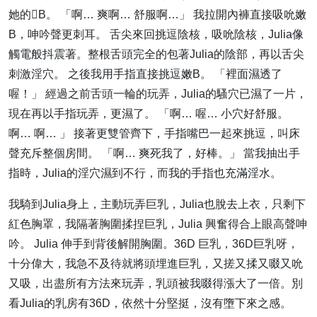
她的B。 「啊… 爽啊… 舒服啊…」 我拉開內褲直接吸吮嫩
B，呻吟聲更刺耳。 舌尖來回挑逗陰核，吸吮陰核，Julia像
觸電般抖震著。整根舌頭完全的包著Julia的陰部，再以舌尖
刺激淫穴。 之後我用手指直接挑逗嫩B。 「裡面濕透了
喔！」 經過之前舌頭一輪的玩弄，Julia的騷穴已濕了一片，
現在再以手指玩弄，更濕了。 「啊… 喔… 小穴好舒服。
啊… 啊… 」 接著更雙管齊下，手指嘴巴一起來挑逗，叫床
聲充斥整個房間。 「啊… 爽死我了，好棒。」 當我抽出手
指時，Julia的淫穴濕到不行，而我的手指也充滿淫水。
我騎到Julia身上，主動玩弄巨乳，Julia也脫去上衣，只剩下
紅色胸罩，我隔著胸圍揉捏巨乳，Julia 興奮得合上眼高聲呻
吟。 Julia 伸手到背後解開胸圍。36D 巨乳，36D巨乳呀，
十分偉大，我急不及待就將頭埋進巨乳，又搓又揉又啜又吮
又吸，出盡所有方法來玩弄，乳頭被我啜得漲大了一倍。別
看Julia的乳房有36D，依然十分堅挺，沒有墮下來之感。