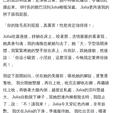
巴的底部和陰囊，更深喉含著。她不時吸吮龜頭，令龜頭紅
腫起來。 8吋長的雞巴頂到Julia喉嚨深處。 Julia更跨過我的
胯下舔我屁股。
「你的陰毛長到屁股，真厲害！性慾肯定強得很！」
Julia吹簫過後，靜躺在床上，咬著唇，含情脈脈的看著我，
她真會勾魂，我的魂魄也被她勾去了。她「大」字型張開身
體，我緊緊將她的雙手按在床上，向前趴，跟她接吻，然後
說：「你這小騷貨，小淫娃，這麼淫蕩，今晚我定要將你操
死！」
我從下面開始玩，伏在她的美腿前，吸吮她的腳趾，逐隻逐
隻吮。 我分開她雙腿，再往上吮，吮完左腳吮右腳，再繼續
往上吮，再吻著大腿內側，越接近私處，Julia的淫叫聲越
大。 Julia自動脫下褲子，當她想連內褲都脫去時，我阻止
了，說：「不！讓我來！」 Julia今天穿紅色內褲，非常妖
艷。 我伏在Julia的下身，準備服侍她。 我吐出舌頭，嚐著