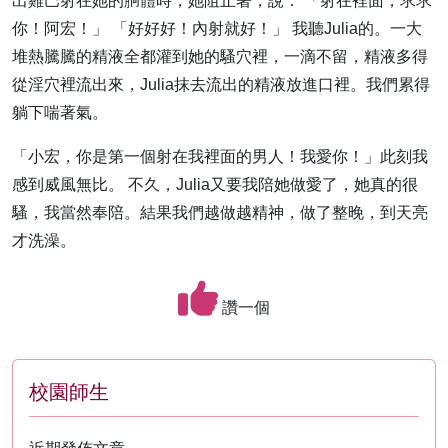
出雞巴射在她的胴體時，她阻止著，說： 「射在裡面，求求
你！阿宏！」 「好好好！內射就好！」 我聽Julia的。一大
堆熱騰騰的精液全都灌到她的騷穴裡，一滴不留，精液多得
從淫穴裡流出來，Julia抹去流出的精液放進口裡。我們累得
躺下喘著氣。
「小宏，你是第一個射在我裡面的男人！我愛你！」此刻我
感到威風無比。 不久，Julia又要我陪她做愛了，她真的很
騷，我當然奉陪。結果我們越做越精神，做了整晚，到天亮
才洗澡。
讚一個
校園師生