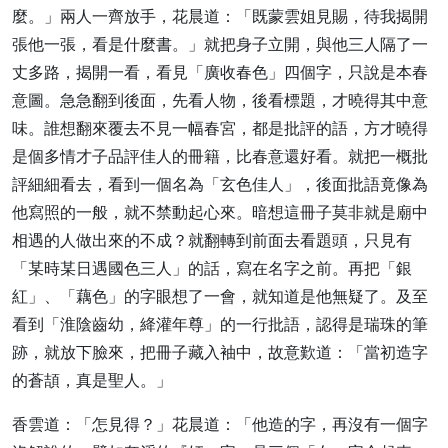
麼。」兩人一齊放手，花晨道：「既蒙雲姐見賜，待我揭開
張他一張，看是什麼書。」就把身子立開，與他三人隔了一
丈多路，揭開一看，看見「廣收春色」四個字，只說是本春
意圖。急急翻到後面，先看人物，後看標題，才曉得其中意
味。誰想翻來覆去不見一幅春宮，都是批評的語，方才曉得
是個多情才子品評佳人的冊籍，比春意還好看。就把一概批
評細細看去，看到一個名為「玄色佳人」，後面批語竟像為
他寫照的一般，就不禁動起心來。暗想這冊子莫非就是廟中
相遇的人做出來的不成？就翻轉到前面去看題頭，只見有
「某時某日遇國色三人」的話，寫在名字之前。再把「銀
紅」、「藕色」的字眼想了一會，就知道是他無疑了。及至
看到「淮陰齒幼，絳灌年尊」的一行批語，認得是瑞珠的筆
跡，就放下臉來，把冊子藏入袖中，故意歎道：「當初造字
的蒼頡，真是聖人。」
香雲道：「怎見得？」花晨道：「他造的字，再沒有一個字