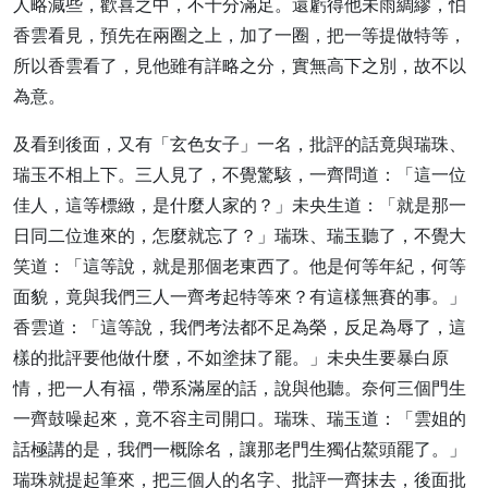
人略減些，歡喜之中，不十分滿足。還虧得他未雨綢繆，怕
香雲看見，預先在兩圈之上，加了一圈，把一等提做特等，
所以香雲看了，見他雖有詳略之分，實無高下之別，故不以
為意。
及看到後面，又有「玄色女子」一名，批評的話竟與瑞珠、
瑞玉不相上下。三人見了，不覺驚駭，一齊問道：「這一位
佳人，這等標緻，是什麼人家的？」未央生道：「就是那一
日同二位進來的，怎麼就忘了？」瑞珠、瑞玉聽了，不覺大
笑道：「這等說，就是那個老東西了。他是何等年紀，何等
面貌，竟與我們三人一齊考起特等來？有這樣無賽的事。」
香雲道：「這等說，我們考法都不足為榮，反足為辱了，這
樣的批評要他做什麼，不如塗抹了罷。」未央生要暴白原
情，把一人有福，帶系滿屋的話，說與他聽。奈何三個門生
一齊鼓噪起來，竟不容主司開口。瑞珠、瑞玉道：「雲姐的
話極講的是，我們一概除名，讓那老門生獨佔鰲頭罷了。」
瑞珠就提起筆來，把三個人的名字、批評一齊抹去，後面批