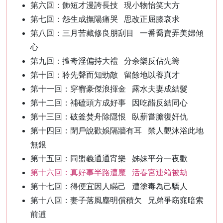
第六回：飾短才漫誇長技 現小物怡笑大方
第七回：怨生成撫陽痛哭 思改正屈膝哀求
第八回：三月苦藏修良朋刮目 一番喬賣弄美婦傾
心
第九回：擅奇淫偏持大禮 分余樂反佔先籌
第十回：聆先聲而知勁敵 留餘地以養真才
第十一回：穿窬豪傑浪揮金 露水夫妻成結髮
第十二回：補磕頭方成好事 因吃醋反結同心
第十三回：破釜焚舟除隱恨 臥薪嘗膽復奸仇
第十四回：閉戶說歡娛隔牆有耳 禁人觀沐浴此地
無銀
第十五回：同盟義通通宵樂 姊妹平分一夜歡
第十六回：真好事半路遭魔 活春宮連箱被劫
第十七回：得便宜因人瞞己 遭塗毒為己驕人
第十八回：妻子落風塵明償積欠 兄弟爭窈窕暗索
前逋