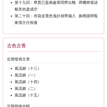
第十九回：孽貫已盈兩處香閨齊出醜 禪機將發諸
般美色盡成空
第二十回：布袋皮寬色鬼奸雄齊攝入 旃檀路闊冤
家債主任相逢
古色古香
近期發佈文章
風流媚（十三）
風流媚（一）
風流媚（十四）
風流媚（二）
風流媚（十五）
近期發佈合輯