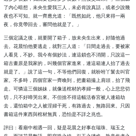
了內心暗想，未央生愛我三人，未必肯說真話，或者少說幾
夜也不可知。就一齊應允道：「既然如此，他只來得一兩
夜，你竟帶回去，審問他就是了。」
三個定議之後，就要開了箱子，放未央生出來，好隨他過
去。花晨怕他要逃走，就對三人道：「日間走過去，要被家
人看見，不妙。我今有個妙法，連這鎖也不消開，只說這一
箱古畫原是我家的，叫幾個官家進來，連這箱連人抬了過去
就是了。」說了這一句，不等他們回復，就吩咐丫鬟去叫官
家。不多時，四個官家一齊喚到，把畫箱撮上肩頭，抬了飛
走。可憐這三個姊妹，就像送棺材的孝婦一般，心上悲悲切
切，只不好啼哭出來。不但捨不得這幅活春宮被人連箱劫
去，還怕箱中之人被淫婦干死，有路過去，無路回來。只因
書箱這件東西與棺材無異，恐怕是不詳之兆也。
評曰：看廟中相遇一回，疑是花晨之好事在瑞珠、瑞玉之