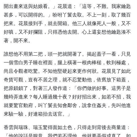
開出畫來送與姑娘看。」花晨道：「這等，不難。我家鑰匙
甚多，可以開得的。」吩咐丫鬟去取。不上一刻，取了幾百
把來。花晨接到手，就去開箱。他三人就像死人一般，又不
好嗔，又不好攔阻，只得憑他去開。心上還妄想他鑰匙湊不
著，開不來。
誰想他不用第二把，頭一把就開著了。揭起蓋子一看，只見
一個雪白男子睡在裡面，腿上橫著一根肉棒槌，軟到極處，
尚且令觀者吃驚。不知他堅硬起來更作何狀。花晨見了如此
奇貨可觀，豈有不居之理，就不忍驚動他，依舊放下箱蓋，
把原鎖鎖了，對著三人發作道：「你們做的好事。這男子是
幾時弄進來？每人睡過幾十夜？好好招出來，如若不招，我
就要驚官動府，叫丫鬟去知會鄰舍，說拿住姦夫，先叫他進
來驗一驗，好連箱抬去送官。」
香雲與瑞珠、瑞玉驚得面如土色，只得走到背後去商量道：
「他的說話是狠意，我們若不理他，他就要弄假成真了。如