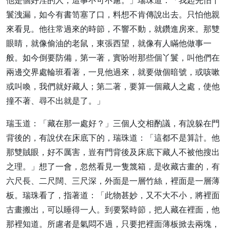
他是個好淫的人，這事不可不慮。」瑞珠道：「我起先怕丫
鬟洩漏，如今有書笥塞了口，料想不肯傳說出去。只怕他親
來看見。他往常過來的時節，不響不動，就鑽進房來。那雙
眼睛，就像偷油的老鼠，東張西望，就像有人瞞他做事一
般。如今倒要防備，第一著，實吩咐那些個丫鬟，叫他們在
兩邊交界處輪班看著，一見他過來，就要做個暗號，或咳嗽
或叫喚，我們就好藏人；第二著，要算一個藏人之處，使他
撞不著、尋不出就是了。」
瑞玉道：「藏在那一處好？」三個人交相酌議，有說躲在門
背後的，有說伏在床底下的，瑞珠道：「這都不是算計。他
那雙賊眼，好不厲害，豈有門背後及床底下藏人不被他搜出
之理。」想了一會，忽然看見一隻篾箱，是收藏古畫的，有
六尺長、二尺闊、三尺深，外面是一層竹絲，裡面是一層薄
板。瑞珠看了，指著道：「此物甚妙，又不大不小，將裡面
古畫搬出，可以睡得一人。到要緊時節，把人藏在裡面，他
那裡知道。所慮者是氣悶不過，只要把裡面薄板掀去兩塊，