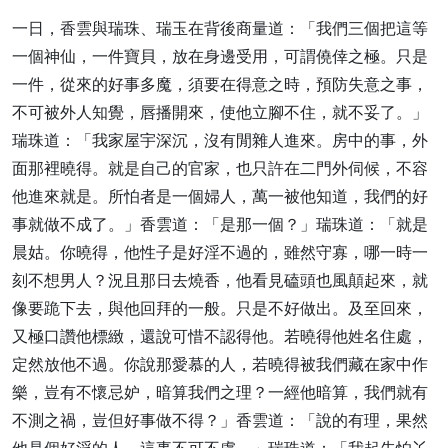
一日，香雲與瑞珠、瑞玉在背後商量道：「我們三個把這等
一個神仙，一件寶貝，放在身邊受用，可謂僥倖之極。只是
一件，從來的好事多魔，須要在得意之時，預防失意之事，
不可被外人知覺，唇播開來，使他立腳不住，就不妥了。」
瑞珠道：「我家屋宇深沉，沒有閒雜人進來。房中的事，外
面那裡曉得。就是自己的官家，也只許在二門外伺候，不容
他進來就是。所怕者是一個婦人，萬一被他知道，我們的好
事就做不成了。」香雲道：「是那一個？」瑞珠道：「就是
晨姑。你曉得，他性子是好淫不過的，雖然守寡，哪一時一
刻不想男人？況且那日去燒香，他看見磕頭也風顛起來，就
像要跪下去，與他回拜的一般。只是不好做出。及至回來，
又極口讚他標緻，還說可惜不認得他。若曉得他姓名住處，
定然放他不過。你說那愛慕的人，若曉得被我們藏在家中作
樂，豈有不懷忌妒，暗算我們之理？一經他暗算，我們就有
不測之禍，豈但好事做不得？」香雲道：「說的有理，果然