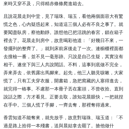
來時又穿不及，只得精赤條條爬進箱去。
且說花晨走到中堂，見了瑞珠、瑞玉，看他兩個面容大有驚
慌之色，心內疑惑起來，知道這三個人必有不良之事了。就
要闖盡臥房，察他動靜。誰想他已把活跳的春宮，鎖在箱子
裡去了。花晨走到房中，故意喝彩他道：「好幾日不來，一
發擺列的整齊了。」就到床前床後走了一次。連櫥櫃裡面都
去搜檢一番，並不見一毫形跡。只說是自己生疑，其實沒有
相干。遂坐下與三人共說閒話。不料，這事到底做不完全，
弄來弄去，依舊露出馬腳來。起先，他三人聽見咳嗽，大家
慌了，只有工夫穿衣服，開書箱，急把窩藏的人塞得進去，
就完得一樁事。不慮那一本冊子丟在案頭，不曾收拾。直到
說話之際，方才看見。正要去取，誰知花晨眼快，一把就捏
在手中。三個人慌了手腳，一齊去奪，那裡奪得過來。
香雲知道不能奪來，就先放手，故意對瑞珠、瑞玉道：「不
過是路上拾得一本殘書，送與晨姑拿去罷了。搶他做什