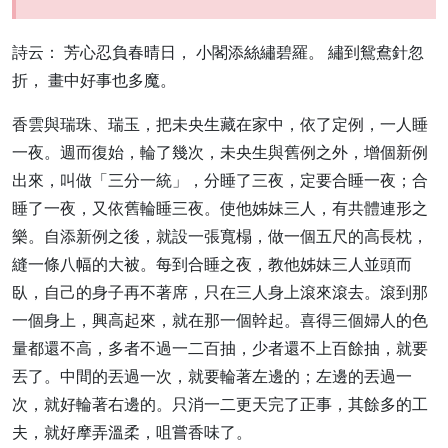
詩云： 芳心忍負春晴日， 小閣添絲繡碧羅。 繡到鴛鴦針忽
折， 畫中好事也多魔。
香雲與瑞珠、瑞玉，把未央生藏在家中，依了定例，一人睡
一夜。週而復始，輪了幾次，未央生與舊例之外，增個新例
出來，叫做「三分一統」，分睡了三夜，定要合睡一夜；合
睡了一夜，又依舊輪睡三夜。使他姊妹三人，有共體連形之
樂。自添新例之後，就設一張寬榻，做一個五尺的高長枕，
縫一條八幅的大被。每到合睡之夜，教他姊妹三人並頭而
臥，自己的身子再不著席，只在三人身上滾來滾去。滾到那
一個身上，興高起來，就在那一個幹起。喜得三個婦人的色
量都還不高，多者不過一二百抽，少者還不上百餘抽，就要
丟了。中間的丟過一次，就要輪著左邊的；左邊的丟過一
次，就好輪著右邊的。只消一二更天完了正事，其餘多的工
夫，就好摩弄溫柔，咀嘗香味了。