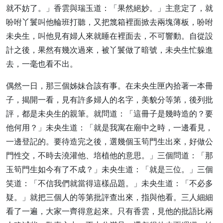
就不妨了。」香雲與瑞玉道：「果然絕妙。」主意定了，就
吩咐丫鬟叫他輪班打聽，又把篾箱裡面掀去兩塊薄板，吩咐
未央生，叫他見有婦人來就睡在裡面去，不可響動。自從設
計之後，果然有幾次過來，被丫鬟做了暗號，未央生忙躲進
去，一毫也看不出。
偶然一日，那三個姊妹合該有事。在未央生匣內拾著一本冊
子，揭開一看，見有許多婦人的名字，美貌分等第，後列批
評，都是未央生的親筆。就問道：「這冊子是幾時造的？要
他何用？」未央生道：「就是我寓在廟中之時，一邊看見，
一邊登記的。要待造完之後，選幾個玉筍門生出來，好做公
門性交，不時去澆灌他、培植他的意思。」三個問道：「那
玉筍門生如今有了不成？」未央生道：「就是三位。」三個
笑道：「不信我們就當得這樣品題。」未央生道：「不必多
疑。」就把三個人的等第批評查出來，指與他看。三人細細
看了一遍，大家一齊得意起來。只有香雲，見他的批語比兩