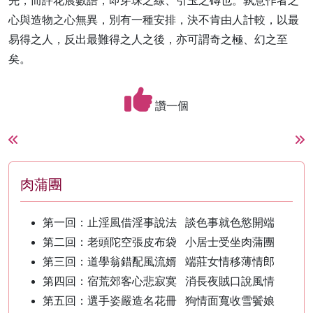
先，而評花晨數語，即穿珠之線、引玉之磚也。孰意作者之
心與造物之心無異，別有一種安排，決不肯由人計較，以最
易得之人，反出最難得之人之後，亦可謂奇之極、幻之至
矣。
讚一個
肉蒲團
第一回：止淫風借淫事說法 談色事就色慾開端
第二回：老頭陀空張皮布袋 小居士受坐肉蒲團
第三回：道學翁錯配風流婿 端莊女情移薄情郎
第四回：宿荒郊客心悲寂寞 消長夜賊口說風情
第五回：選手姿嚴造名花冊 狗情面寬收雪鬢娘