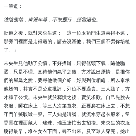
一筆道：
淮陰齒幼，絳灌年尊，不敢雁行，謹當遜位。
批過之後，就對未央生道：「這一位玉筍門生還喜得不遠，
那旁門裡面是走得過的，請去澆灌他，我們三個不勞你培植
了。」
未央生見他動了公憤，不好措辦，只得低頭下氣，隨他驅
逐，只是不理。直待他們氣平之後，方才說出原情，是推你
們的屋鳥之愛，要尋他做個介紹，好與列位相處，所以奉承
他幾句，其實不是公道批評，列位不要過責。三人聽了，方
才釋了公憤。未央生就於釋憤之後，賣笑求歡。自己先脫去
衣服，睡在床上，等三人次第寬衣。正要爬在床上去，不想
守門丫鬟咳嗽一聲。三人知是暗號，就流水穿起衣服來，留
香雲在裡面藏人，瑞珠、瑞玉連忙出去招接。未央生的衣服
脫得最早，堆在女衣下面，尋不出來。及至眾人穿完，撿出