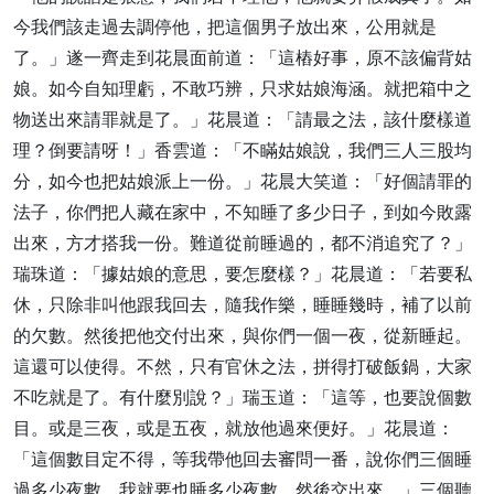
今我們該走過去調停他，把這個男子放出來，公用就是
了。」遂一齊走到花晨面前道：「這樁好事，原不該偏背姑
娘。如今自知理虧，不敢巧辨，只求姑娘海涵。就把箱中之
物送出來請罪就是了。」花晨道：「請最之法，該什麼樣道
理？倒要請呀！」香雲道：「不瞞姑娘說，我們三人三股均
分，如今也把姑娘派上一份。」花晨大笑道：「好個請罪的
法子，你們把人藏在家中，不知睡了多少日子，到如今敗露
出來，方才搭我一份。難道從前睡過的，都不消追究了？」
瑞珠道：「據姑娘的意思，要怎麼樣？」花晨道：「若要私
休，只除非叫他跟我回去，隨我作樂，睡睡幾時，補了以前
的欠數。然後把他交付出來，與你們一個一夜，從新睡起。
這還可以使得。不然，只有官休之法，拼得打破飯鍋，大家
不吃就是了。有什麼別說？」瑞玉道：「這等，也要說個數
目。或是三夜，或是五夜，就放他過來便好。」花晨道：
「這個數目定不得，等我帶他回去審問一番，說你們三個睡
過多少夜數，我就要也睡多少夜數，然後交出來。」三個聽