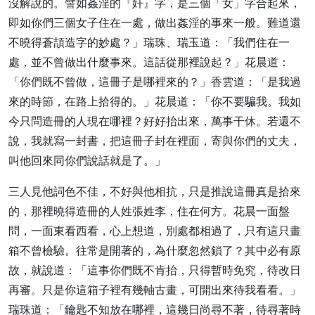
沒解說的。譬如姦淫的『奸』字，是三個「女」字合起來，
即如你們三個女子住在一處，做出姦淫的事來一般。難道還
不曉得蒼頡造字的妙處？」瑞珠、瑞玉道：「我們住在一
處，並不曾做出什麼事來。這話從那裡說起？」花晨道：
「你們既不曾做，這冊子是哪裡來的？」香雲道：「是我過
來的時節，在路上拾得的。」花晨道：「你不要騙我。我如
今只問造冊的人現在哪裡？好好抬出來，萬事干休。若還不
說，我就寫一封書，把這冊子封在裡面，寄與你們的丈夫，
叫他回來同你們說話就是了。」
三人見他詞色不佳，不好與他相抗，只是推說這冊真是拾來
的，那裡曉得造冊的人姓張姓李，住在何方。花晨一面盤
問，一面東看西看，心上想道，別處都相過了，只有這只畫
箱不曾檢驗。往常是開著的，為什麼忽然鎖了？其中必有原
故，就說道：「這事你們既不肯抬，只得暫時免究，待改日
再審。只是你這箱子裡有幾軸古畫，可開出來待我看看。」
瑞珠道：「鑰匙不知放在哪裡，這幾日尚尋不著，待尋著時