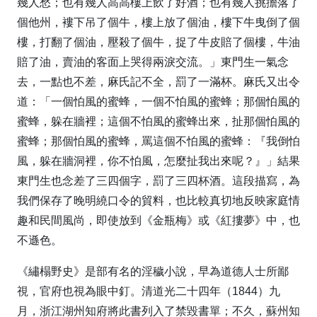
幾人愁；也有幾人高高樓上飲了好酒；也有幾人挑擔落了
個他州，褸下吊了個牛，樓上放了個油，樓下牛曳倒了個
樓，打翻了個油，壓殺了個牛，捉了牛皮賠了個樓，牛油
賠了油，賣油的客面上哭得兩淚交流。」東門生一氣念
去，一點也不差，麻氏記不全，罰了一滿杯。麻氏又出令
道：「一個怕風的蜜蜂，一個不怕風的蜜蜂；那個怕風的
蜜蜂，躲在牆裡；這個不怕風的蜜蜂出來，扯那個怕風的
蜜蜂；那個怕風的蜜蜂，罵這個不怕風的蜜蜂：『我倒怕
風，躲在牆洞裡，你不怕風，怎麼扯我出來呢？』」結果
東門生也念差了三四個字，罰了三四杯酒。這段描寫，為
我們保存了晚明繞口令的貿料，也比較真切地反映家庭情
趣和民間風尚，即使放到《金瓶梅》或《紅摟夢》中，也
不遜色。
《繡榻野史》是部有名的淫穢小說，早為道德人士所鄙
視，官府也視為眼中釘。清道光二十四年（1844）九
月，浙江湖州知府將此書列入了禁毀書單；不久，蘇州知