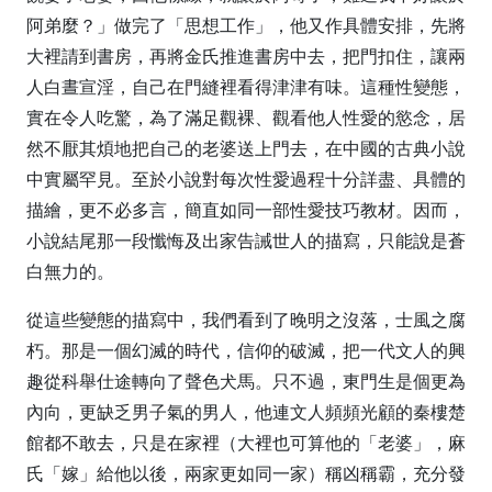
阿弟麼？」做完了「思想工作」，他又作具體安排，先將
大裡請到書房，再將金氏推進書房中去，把門扣住，讓兩
人白晝宣淫，自己在門縫裡看得津津有味。這種性變態，
實在令人吃驚，為了滿足觀裸、觀看他人性愛的慾念，居
然不厭其煩地把自己的老婆送上門去，在中國的古典小說
中實屬罕見。至於小說對每次性愛過程十分詳盡、具體的
描繪，更不必多言，簡直如同一部性愛技巧教材。因而，
小說結尾那一段懺悔及出家告誡世人的描寫，只能說是蒼
白無力的。
從這些變態的描寫中，我們看到了晚明之沒落，士風之腐
朽。那是一個幻滅的時代，信仰的破滅，把一代文人的興
趣從科舉仕途轉向了聲色犬馬。只不過，東門生是個更為
內向，更缺乏男子氣的男人，他連文人頻頻光顧的秦樓楚
館都不敢去，只是在家裡（大裡也可算他的「老婆」，麻
氏「嫁」給他以後，兩家更如同一家）稱凶稱霸，充分發