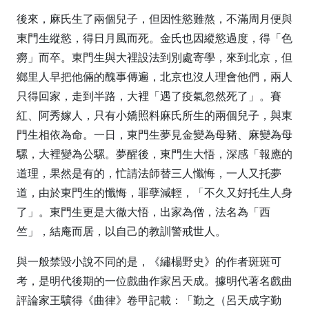
後來，麻氏生了兩個兒子，但因性慾難熬，不滿周月便與
東門生縱慾，得日月風而死。金氏也因縱慾過度，得「色
癆」而卒。東門生與大裡設法到別處寄學，來到北京，但
鄉里人早把他倆的醜事傳遍，北京也沒人理會他們，兩人
只得回家，走到半路，大裡「遇了疫氣忽然死了」。賽
紅、阿秀嫁人，只有小嬌照料麻氏所生的兩個兒子，與東
門生相依為命。一日，東門生夢見金變為母豬、麻變為母
騾，大裡變為公騾。夢醒後，東門生大悟，深感「報應的
道理，果然是有的，忙請法師替三人懺悔，一人又托夢
道，由於東門生的懺悔，罪孽減輕，「不久又好托生人身
了」。東門生更是大徹大悟，出家為僧，法名為「西
竺」，結庵而居，以自己的教訓警戒世人。
與一般禁毀小說不同的是，《繡榻野史》的作者斑斑可
考，是明代後期的一位戲曲作家呂天成。據明代著名戲曲
評論家王驥得《曲律》卷甲記載：「勤之（呂天成字勤