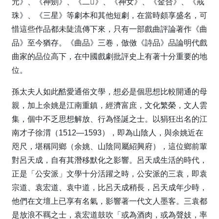
元》、《神劍》、《二》、《神女》、《金合》、《戒
珠》、《三星》等劇本和其他短劇，在當時頗享盛名，可
惜這些作品都未陡流傳下來，只有一部戲曲評論著作《曲
品》至今猶存。《曲品》三卷，倣傚《詩品》品論明代戲
曲家的品位高下，在中國戲劇批評史上有著十分重要的地
位。
孫太夫人如此酷愛通俗文學，想必是個思想比較開通的母
親，加上余姚是江南重鎮，經濟富庶，文化繁榮，文人雲
集，個中不乏思想解放、行為怪誕之士。以狷狂出名的江
南才子徐渭（1512—1593），即為山陰人，與余姚近在
咫尺，堪稱同鄉（余姚、山陰同屬紹興府），這位鄉前輩
對呂天成，自有其潛移默化之影響。呂天成生活的時代，
正是「公安派」文學十分活躍之時，公安派的三袁，即袁
宗道、袁宏道、袁中道，比呂天成稍長，呂天成年少時，
他們在文壇上已享有名氣，影響著一代文人墨客。三袁都
是放浪不羈之士，袁宏道鼓吹「或為酒肉，或為聲妓，率