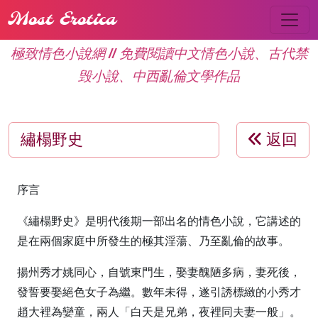
Most Erotica
極致情色小說網 // 免費閱讀中文情色小說、古代禁
毁小說、中西亂倫文學作品
繡榻野史
返回
序言
《繡榻野史》是明代後期一部出名的情色小說，它講述的
是在兩個家庭中所發生的極其淫蕩、乃至亂倫的故事。
揚州秀才姚同心，自號東門生，娶妻醜陋多病，妻死後，
發誓要娶絕色女子為繼。數年未得，遂引誘標緻的小秀才
趙大裡為孌童，兩人「白天是兄弟，夜裡同夫妻一般」。