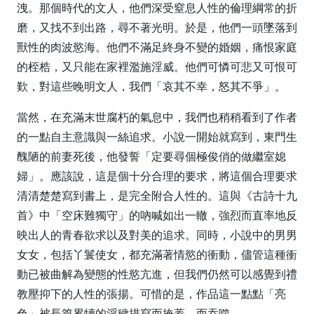
洩。那個時代的文人，他們深受窒息人性的倫理綱常的折
磨，又找不到出路，尋不著光明。於是，他們一頭墜落到
獸性的肉波慾海。他們不滿足終身不變的婚姻，痛恨家庭
的桎梏，又只能在家裡濫施淫威。他們可憐可悲又可恨可
歎，對這些晚明文人，我們「哀其不幸，怒其不爭」。
當然，在充滿末世腐朽的氣息中，我們也稍稍看到了作者
的一點自主意識與一絲追求。小說一開始就寫到，東門生
醜陋的前妻死後，他發誓「定要尋個極俊俏的做繼室媳
婦」。應該說，這是個十分合理的要求，將這個合理要求
清清楚楚寫到書上，是完全附合人性的。這與《古詩十九
首》中「空床難獨守」的吶喊如出一轍，強烈而直率地反
映出人的青春欲求以及對美的追求。同時，小說中的男男
女女，包括丫鬟使女，都充滿著情慾的衝動，儘管這種衝
動已被曲解為變態的性慾亢進，但我們仍然可以感覺到禮
教壓抑下的人性的張揚。可惜的是，作品這一點點「亮
色」被長篇累犢的淫穢描寫而掩蓋、而吞噬。