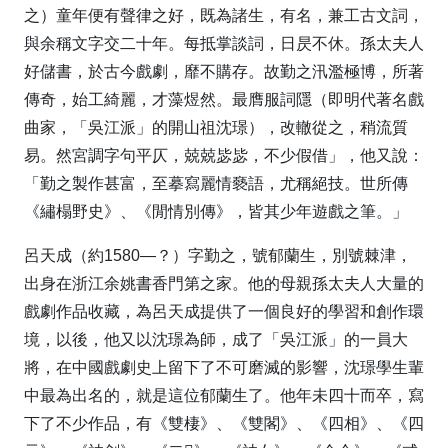
之）童年便有聲律之好，既為諸生，有名，兼工古文詞，
與余稱文字交二十年。每抵掌談詞，日昃不休。孫太夫人
好儲書，於古今戲劇，靡不購存。故勤之汛濫極博，所著
傳奇，始工綺麗，才藻煜然。最膺服詞隱（即明代著名戲
曲家，「吳江派」的開山祖沈璟），改轍從之，稍流質
易。然宮調字句平仄，兢兢毖毖，不少假借」，他又說：
「勤之製作甚富，至摹寫麗情褻語，尤稱絕技。世所傳
《繡榻野史》、《閒情別傳》，皆其少年遊戲之筆。」
呂天成（約1580—？）字勤之，號郁蘭生，別號棘津，
出身在浙江余姚書香門第之家。他的母親孫太夫人大量的
戲劇作品收藏，為呂天成提供了一個良好的學習和創作環
境，以後，他又以沈璟為師，成了「吳江派」的一員大
將，在中國戲劇史上留下了不可磨滅的影響，沈璟學生輩
中最為出名的，就是這位郁蘭生了。他年未四十而卒，寫
下了不少作品，有《雙棲》、《雙閣》、《四相》、《四