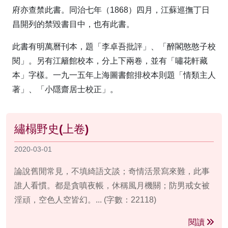
府亦查禁此書。同治七年（1868）四月，江蘇巡撫丁日
昌開列的禁毀書目中，也有此書。
此書有明萬曆刊本，題「李卓吾批評」、「醉閣憨憨子校
閱」。另有江籬館校本，分上下兩卷，並有「嘯花軒藏
本」字樣。一九一五年上海圖書館排校本則題「情類主人
著」、「小隱齋居士校正」。
繡榻野史(上卷)
2020-03-01
論說舊閒常見，不填綺語文談；奇情活景寫來難，此事
誰人看慣。都是貪嗔夜帳，休稱風月機關；防男戒女被
淫頑，空色人空皆幻。... (字數：22118)
閱讀