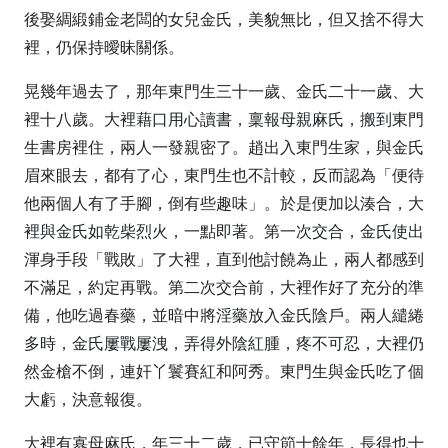
後娶綢緞鋪金老闆的女兒金氏，美貌無比，但又捨不得大
裡，仍保持曖昧關係。
晃幾年過去了，那年東門生三十一歲、金氏二十一歲、大
裡十八歲。大裡藉口用心讀書，稟報母親麻氏，搬到東門
生書房裡住，兩人一發親密了。趙出入東門生家，與金氏
眉來眼去，都有了心，東門生也不計較，反而認為「便待
他兩個人有了手腳，倒有些趣味」。於是便加以湊合，大
裡與金氏如乾柴烈火，一點即著。第一次交合，金氏使出
渾身手段「戰敗」了大裡，直到他討饒為止，兩人都感到
不滿足，約定再戰。第二次交合前，大裡作好了充分的準
備，他吃過春藥，並暗中將淫藥放入金氏陰戶。兩人繾綣
多時，金氏屢戰屢洩，弄得外陰紅腫，疼不可忍，大裡仍
然金槍不倒，連奸丫鬟賽紅和阿秀。東門生與金氏吃了個
大虧，決意報復。
大裡有寡母麻氏，年三十二歲，已守節十餘年，長得也十