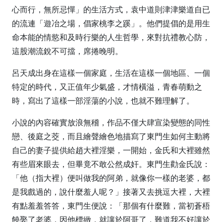
心而行，無所忌憚」的生活方式，袁中道則津津樂道自已
的流連「遊冶之場，倡家桃李之蹊」。他們提倡的是用生
命本能的情慾和及時行樂的人生哲學，來對抗禮教心防，
這股潮流銳不可擋，席捲晚明。
呂天成出身在這樣一個家庭，生活在這樣一個地區、一個
特定的時代，又正值年少氣盛，才情橫溢，青春萌動之
時，寫出了這樣一部淫蕩的小說，也就不難理解了。
小說的內容確實放浪無稽，作品不僅大肆宣染變態的同性
戀、後庭之茭，而且繪聲繪色地描寫了東門生如何主動將
自己的妻子提供給趙大裡淫樂，一開始，金氏和大裡雖然
有些眉來眼去，但畢竟不敢公然成奸。東門生勸金氏說：
「他（指大裡）便叫做我的阿弟，就像你一樣的老婆，都
是我戲過的，說什麼羞人呢？」接著又去挑逗大裡，大裡
有點羞羞答答，東門生便說：「那個有什麼難，當初蒼梧
饒娶了老婆，因他標緻，就讓於阿哥了，難道我不好讓於