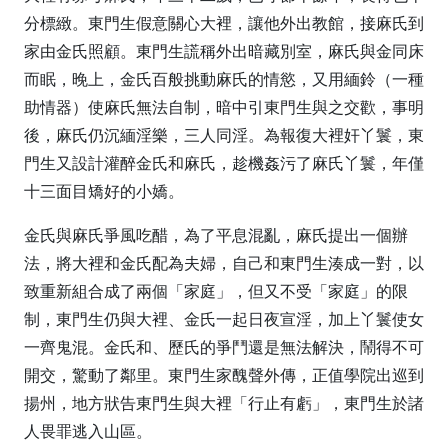
分標緻。東門生假意關心大裡，讓他外出教館，接麻氏到
家由金氏照顧。東門生謊稱外出暗藏別室，麻氏與金同床
而眠，晚上，金氏百般挑動麻氏的情慾，又用緬鈴（一種
助情器）使麻氏無法自制，暗中引東門生與之交歡，事明
後，麻氏仍沉緬淫樂，三人同淫。為報復大裡奸丫鬟，東
門生又設計灌醉金氏和麻氏，趁機姦污了麻氏丫鬟，年僅
十三面目矯好的小嬌。
金氏與麻氏爭風吃醋，為了平息混亂，麻氏提出一個辦
法，將大裡和金氏配為夫婦，自己和東門生湊成一對，以
致重新組合成了兩個「家庭」，但又不受「家庭」的限
制，東門生仍與大裡、金氏一起日夜宣淫，加上丫鬟使女
一齊鬼混。金氏和、歷氏的爭鬥還是無法解決，鬧得不可
開交，驚動了鄰里。東門生家醜聲外傳，正值學院出巡到
揚州，地方狀告東門生與大裡「行止有虧」，東門生於諸
人畏罪逃入山區。