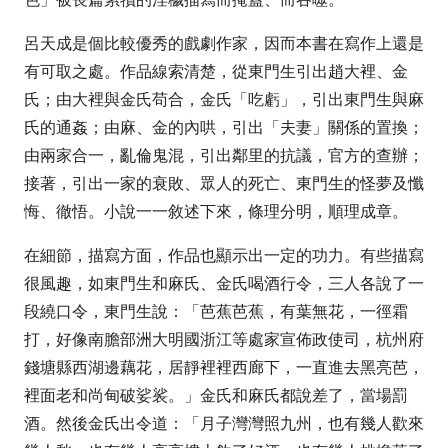
呂天成是個比較優秀的戲劇作家，因而本書在寫作上還是
有可取之處。作品線索清楚，從東門生引出趙大裡、金
氏；由大裡與金氏苟合，金氏「吃虧」，引出東門生與麻
氏的通姦；由麻、金的內哄，引出「夫妻」關係的置換；
由兩家合一，亂倫鬼混，引出鄰里的抗議，官方的查辦；
接著，引出一家的衰敗、眾人的死亡、東門生的怪夢及懺
悔、徹悟。小說一一敘述下來，條理分明，順理成章。
在細節，描寫方面，作品也顯示出一定的功力。有些描寫
很風趣，如東門生和麻氏、金氏喝酒行令，三人各說了一
段繞口令，東門生說：「芭蕉芭蕉，有葉無花，一徑霜
打，好像南膽部洲大明國浙江等處家宣佈政使司，杭州府
錢塘縣西湖邊藕花，居靜裡裡西廊下，一直進去黑亮芭，
裡面老和尚甸破娑裟。」金氏和麻氏都說差了，當場罰
酒。然後金氏出令道：「月子灣灣照九州，也有幾人歡來