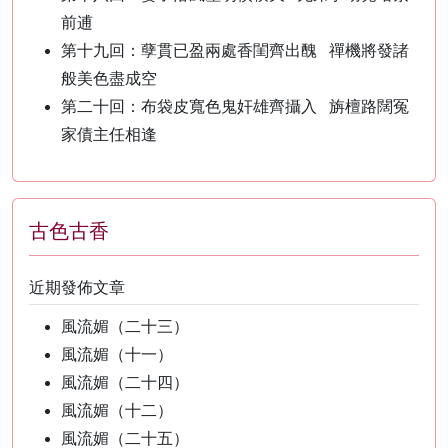
前逋
第十九回：孽貫已盈兩處香閨齊出醜 禪機將發諸
般美色盡成空
第二十回：布袋皮寬色鬼奸雄齊攝入 旃檀路闊冤
家債主任相逢
古色古香
近期發佈文章
風流媚（二十三）
風流媚（十一）
風流媚（二十四）
風流媚（十二）
風流媚（二十五）