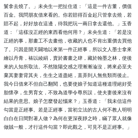
鬟拿去燒了。」未央生一把扯住道：「這是一件古董，價值
百金。我問朋友借來看的。你若賠得百金起只管拿去燒，若
賠不起，好好放在這邊，待我把玩一兩日拿去還他。」玉香
道：「這樣沒正經的東西看他何用？」未央生道：「若是沒
正經的事，那畫工不去畫他，收藏的人也不肯出重價去買他
了。只因是開天闢地以來第一件正經事，所以文人墨士拿來
繪以丹青，裱以綾絹，賣於書畫之肆，藏於翰墨之林，使後
來的人知所取法。不然陰陽交感之理漸漸淪沒，將來必至夫
棄其妻妻背其夫，生生之道盡絕，直弄到人無焦類而後止。
我今日借來不但自己翻閱，也要使娘子知道這種道理絕好受
胎懷孕，生男育女，不致為道學令尊所誤，使夫妻後來沒有
結果的意思。娘子怎麼發起惱來？」玉香道：「我未信這件
勾當是正經事。若是正經事，當初立法的古人何不教人明明
白白在日間對著人做？為何在更深夜靜之時，瞞了眾人就像
做賊一般，才行這件勾當？即此觀之，可見不是正經事。」