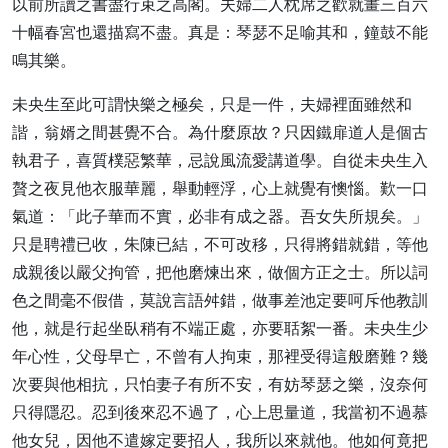
以前所讀之書盡行束之高閣。夫婦二人枕席之歡就畫三百六
十幅春宮也還描寫不盡。真是：琴瑟不足喻其和，鐘鼓不能
鳴其樂。
未央生至此可謂快樂之極矣，只是一件，夫婦裡面雖然和
諧，翁婿之間甚覺不合。為什麼原故？只因鐵扉道人是個古
執君子，喜質樸惡繁華，忌說風流愛講道學。自從未央生入
贅之夜見他衣服華麗，舉動輕浮，心上就覺有懊惱。歎一口
氣道：「此子華而不實，必非有成之器。吾女失所規矣。」
只是聘禮已收，朱陳已結，不可改移，只得將錯就錯，等他
成親後以嚴父拘管，把他磨煉出來，做個方正之士。所以詞
色之間毫不假借，莫說言語舛錯，做事差池定要呵斥他教訓
他，就是行起坐臥稍有不端正處，亦要聒絮一番。未央生少
年心性，父母早亡，不曾有人拘束，那裡受得這般磨難？幾
次要與他相抗，只怕妻子有所不安，有妨琴瑟之樂，沒奈何
只得隱忍。忍到後來忍不過了，心上思量道，我當初不過慕
他女兒，因他不遣嫁定要招人，我所以來就他。他如何竟把