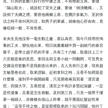
見。行房的套數只好行些中庸之道，不肯標新立異。要做
「隔山取火」，就說犯了背夫之嫌。要做「倒澆蠟燭」，又
說倒了夫綱之禮。要搭他兩腳上肩，也費許多氣力。至於快
活之時不肯叫死叫活，助男子的軍威，就喚他心肝命肉，竟
像啞婦一般，不肯答應。
未央生見他沒有一毫生動之趣，甚以為苦。我今只得用些淘
養的工夫，變化他出來。明日就書畫鋪中買一副絕巧的春宮
冊子，是學士趙子昂的手筆，共有三十六幅，取唐詩上三十
六宮都是春的意思。拿回去與玉香小姐一同翻閱，可見男女
交媾這些套數不是我創造出來的，古人先有行之者，現有趙
文敏墨卷在此，取來證驗。起初拿到之時，玉香不知裡面是
什麼冊，接到手中揭開細看，只見開卷兩頁寫著「漢宮遺
照」四個大字。玉香想道，漢宮之中有許多賢妃淑媛，一定
是些遺像，且看是怎生相貌。及到第三頁，只見一個男子摟
著一個婦人，赤條條在假山上幹事，就不覺面紅髮起性來
道：「這等不祥之物，是從那裡取來的？玷污閨閫，快叫丫