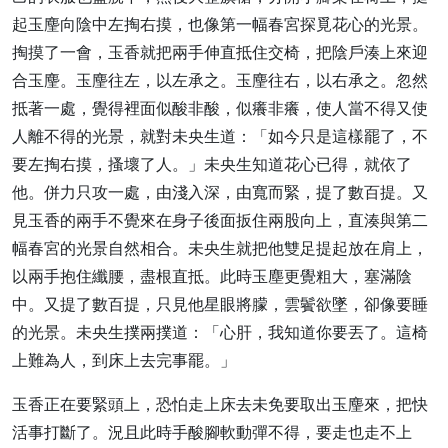
起玉麈向陰中左掏右摸，也像第一幅春宮探覓花心的光景。
掏摸了一會，玉香就把兩手伸直抵住交椅，把陰戶湊上來迎
合玉麈。玉麈往左，以左承之。玉麈往右，以右承之。忽然
抵著一處，覺得裡面似酸非酸，似癢非癢，使人當不得又使
人離不得的光景，就對未央生道：「如今只是這樣罷了，不
要左掏右摸，搔壞了人。」未央生知道花心已得，就依了
他。併力只攻一處，由淺入深，由寬而緊，提了數百提。又
見玉香的兩手不覺來在身子後面扳住兩股向上，直湊與第二
幅春宮的光景自然相合。未央生就把他雙足提起放在肩上，
以兩手抱住纖腰，盡根直抵。此時玉塵更覺粗大，塞滿陰
中。又提了數百提，只見他星眼將朦，雲鬢欲墜，卻像要睡
的光景。未央生撲兩撲道：「心肝，我知道你要丟了。這椅
上難為人，到床上去完事罷。」
玉香正在要緊頭上，恐怕走上床去未免要取出玉麈來，把快
活事打斷了。況且此時手酸腳軟動彈不得，要走也走不上