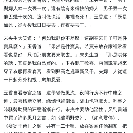
說來丟過之後還會活，竟是不死的麼？」未央生道：「男子
與婦人幹一次丟一次，還有陰有來得快的婦人，男子丟一次
他丟幾十次的。這叫做快活，那裡會死！」玉香道：「既是
如此，從今後我日日要丟，夜夜要丟了。」
未央生大笑道：「何如我勸你不差麼！這副春宮冊子可是件
寶具麼？」玉香道：「果然是件寶具。若買來放在家裡常看
看也是好，只怕那朋友要來取去。」未央生道：「那是哄你
的話，其實是我自己買的。」玉香聽了歡喜。兩個說完起來
穿了衣服再看春宮，看到興高之處重新又干。夫婦二人從這
一日起分外相投，愈加恩愛。
玉香自看春宮之後，道學變做風流。夜間行房不行中庸之
道，最喜標新立異。蠟燭也肯倒澆，隔山也容取火。幹事之
時騷聲助興的狂態漸漸在行。未央生要助他淫性，又到書鋪
中買了許多風月之書，如《繡塌野史》、《如意君傳》、
《癡婆子傳》之類，共有一二十種。放在案頭任他翻閱，把