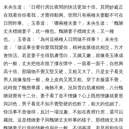
未央生道：「日裡行房比夜間的快活更加十倍。其間妙處正
在我看你你看我，才覺得動興。世間只有兩種夫妻斷不可在
日間幹事。」玉香道：「哪兩種夫妻？」未央生道：「醜陋
丈夫標緻妻子，此一種也。醜陋妻子標緻丈夫，又一種
也。」玉香道：「為何這兩種人日間做不得事？」未央生
道：「做這事全要你愛我我愛你，精神血脈彼此相交，方才
會快活。若是妻子生得肌膚雪白，又嬌又嫩，就像美玉琢成
的一般，丈夫把他衣脫了摟在懷中，一面看一面干，自然興
高十倍。那陽物不覺又堅又硬，又粗又大了。只是女子看見
男人就像鬼怪一般，身上皮肉又黑又粗。穿了衣服還不覺，
此時脫了醜態畢露，掩飾不來。況與雪白肌膚相映，八分醜
陋就覺有十二分。妻子看了豈不憎嫌？心上既然憎嫌就要形
與詞色，男子看見不知不覺堅硬的也軟了，粗大的也細了。
快活事不曾做得，反討一場沒趣。不如在夜裡行房，還可以
藏拙。這是標緻妻子與醜陋丈夫幹事的樣子。那標緻丈夫與
醜陋妻子行房的情敝也與此一般，不消再講。若是我和你這