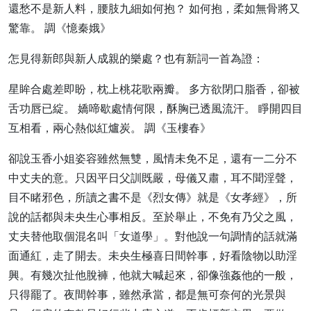
還愁不是新人料，腰肢九細如何抱？ 如何抱，柔如無骨將又
驚靠。 調《憶秦娥》
怎見得新郎與新人成親的樂處？也有新詞一首為證：
星眸合處差即盼，枕上桃花歌兩瓣。 多方欲閉口脂香，卻被
舌功唇已綻。 嬌啼歇處情何限，酥胸已透風流汗。 睜開四目
互相看，兩心熱似紅爐炭。 調《玉樓春》
卻說玉香小姐姿容雖然無雙，風情未免不足，還有一二分不
中丈夫的意。只因平日父訓既嚴，母儀又肅，耳不聞淫聲，
目不睹邪色，所讀之書不是《烈女傳》就是《女孝經》，所
說的話都與未央生心事相反。至於舉止，不免有乃父之風，
丈夫替他取個混名叫「女道學」。對他說一句調情的話就滿
面通紅，走了開去。未央生極喜日間幹事，好看陰物以助淫
興。有幾次扯他脫褲，他就大喊起來，卻像強姦他的一般，
只得罷了。夜間幹事，雖然承當，都是無可奈何的光景與