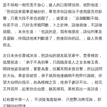
是不得相一相究竟不放心，媒人的口那裡信得。就對他道：
「照你說來親事是極好的，畢竟求你設個法子使我窺見些影
響，只要大段不差也就罷了。」媒婆道：「這個斷斷不能。
你若不信，只好去求籤問數，卜之於神。該做就做，不該做
就罷。」未央生道：「也說的是。我有個朋友，請仙判事及
其靈驗，待我請他來判斷過了，然後回你的話。」媒人答應
而去。
次日未央生齋戒沐浴，把請仙的朋友延至家中。焚香稽首，
低聲祝道：「弟子不為別事，只因鐵扉道人之女名喚玉香。
聞得他姿容絕世，要娶為妻，但屬耳間未曾目擊，所以請問
於大仙。果姿容絕世，弟子就與他連姻稍不然即行謝絕。伏
望大仙明白指示，勿為模糊之言，使弟子參詳不出。」祝完
又拜四拜，起來扶住仙欒，聽其揮寫。果然寫出一首詩道：
紅粉叢中第一人， 不須疑鬼復疑神。 只愁艷冶將淫誨， 邪
正關頭好問津。