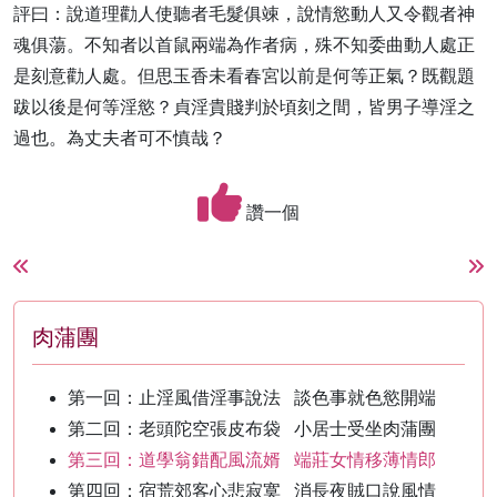
評曰：說道理勸人使聽者毛髮俱竦，說情慾動人又令觀者神
魂俱蕩。不知者以首鼠兩端為作者病，殊不知委曲動人處正
是刻意勸人處。但思玉香未看春宮以前是何等正氣？既觀題
跋以後是何等淫慾？貞淫貴賤判於頃刻之間，皆男子導淫之
過也。為丈夫者可不慎哉？
讚一個
肉蒲團
第一回：止淫風借淫事說法 談色事就色慾開端
第二回：老頭陀空張皮布袋 小居士受坐肉蒲團
第三回：道學翁錯配風流婿 端莊女情移薄情郎
第四回：宿荒郊客心悲寂寞 消長夜賊口說風情