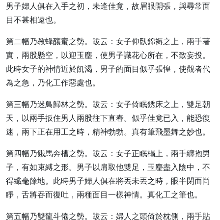
男子婦人俱在入手之初，未逢佳竟，故眉眼開張，與尋常面
目不甚相遠也。
第二幅乃教蜂釀蜜之勢。
跋云：女子仰臥錦褥之上，兩手著
實，兩股懸空，以迎玉塵，使男子識花心所在，不致妄投。
此時女子的神情近於飢渴，男子的面目似乎張惶，使觀者代
為之急，乃化工作惡處也。
第三幅乃迷鳥歸林之勢。
跋云：女子倚眠銹床之上，雙足朝
天，以兩手扳住男人兩股往下直舂。似乎佳竟已入，能恐復
迷，兩下正在用工之時，精神勃勃。真有筆飛墨舞之妙也。
第四幅乃餓馬奔槽之勢。
跋云：女子正眠榻上，兩手纏抱男
子，有如束縛之形。男子以肩取他雙足，玉麈盡入陰中，不
得纖毫餘地。此時男子婦人俱在將丟未丟之時，眼半閉而尚
睜，舌將吞而復吐，兩種面目一樣神情。真化工之筆也。
第五幅乃雙龍斗倦之勢。
跋云：婦人之頭倚於枕側，兩手貼