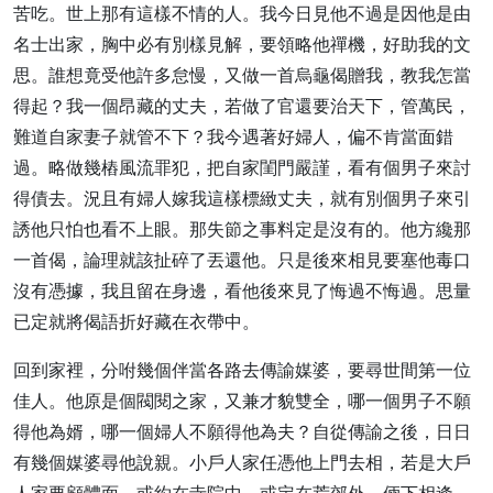
苦吃。世上那有這樣不情的人。我今日見他不過是因他是由
名士出家，胸中必有別樣見解，要領略他禪機，好助我的文
思。誰想竟受他許多怠慢，又做一首烏龜偈贈我，教我怎當
得起？我一個昂藏的丈夫，若做了官還要治天下，管萬民，
難道自家妻子就管不下？我今遇著好婦人，偏不肯當面錯
過。略做幾樁風流罪犯，把自家閨門嚴謹，看有個男子來討
得債去。況且有婦人嫁我這樣標緻丈夫，就有別個男子來引
誘他只怕也看不上眼。那失節之事料定是沒有的。他方纔那
一首偈，論理就該扯碎了丟還他。只是後來相見要塞他毒口
沒有憑據，我且留在身邊，看他後來見了悔過不悔過。思量
已定就將偈語折好藏在衣帶中。
回到家裡，分咐幾個伴當各路去傳諭媒婆，要尋世間第一位
佳人。他原是個閥閱之家，又兼才貌雙全，哪一個男子不願
得他為婿，哪一個婦人不願得他為夫？自從傳諭之後，日日
有幾個媒婆尋他說親。小戶人家任憑他上門去相，若是大戶