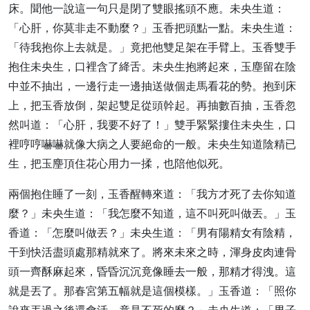
床。聞他一說這一句只是閉了雙眼搖頭不應。未央生道：
「心肝，你莫非走不動麼？」玉香把頭點一點。未央生道：
「待我抱你上去就是。」竟把他雙足架在手臂上。玉香雙手
抱住未央生，口裡含了絳舌。未央生抱將起來，玉塵留在陰
中並不抽出，一邊行走一邊抽送做個走馬看花的勢。抱到床
上，把玉香放倒，架起雙足從頭幹起。再抽數百抽，玉香忽
然叫道：「心肝，我要不好了！」雙手緊緊摟住未央生，口
裡哼哼嚇嚇就像大病之人要絕命的一般。未央生知道陰精已
生，把玉麈頂住花心用力一揉，也陪他似死。
兩個抱住睡了一刻，玉香醒轉來道：「我方才死了去你知道
麼？」未央生道：「我怎麼不知道，這不叫死叫做丟。」玉
香道：「怎麼叫做丟？」未央生道：「男有陽精女有陰精，
干到快活盡頭處那精就來了。將來未來之時，渾身皮肉連骨
頭一齊酥麻起來，昏昏沉沉竟像睡去一般，那精才得洩。這
就是丟了。那春宮第五幅就是這個模樣。」玉香道：「照你