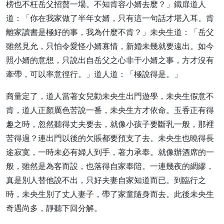
榜也不枉岳父招贅一場。不知肯容小婿去麼？」鐵扉道人
道：「你在我家做了半年女婿，只有這一句話才堪入耳。肯
離家讀書是極好的事，我為什麼不肯？」未央生道：「岳父
雖然見允，只怕令愛怪小婿寡情，新婚未幾就要遠出。如今
照小婿的意想，只說出自岳父之心非干小婿之事，方才沒有
牽帶，可以率意徑行。」道人道：「極說得是。」
商量定了，道人當著女兒勸未央生出門遊學，未央生假意不
肯，道人正顏厲色苦說一番，未央生方才依命。玉香正有得
趣之時，忽然聽得丈夫要去，就像小孩子要斷乳一般，那裡
苦得過？連出門以後的欠賬都要預支了去。未央生也曉得長
途寂寞，一時未必有婦人到手，著力承奉。就像辦酒席的一
般，雖然是為客而設，也落得自家奉陪。一連幾夜的綢繆，
真是別人替他說不出，只好夫妻自家知道而已。到臨行之
時，未央生別了丈人妻子，帶了家童隨身而去。此後未央生
奇遇尚多，靜聽下回分解。