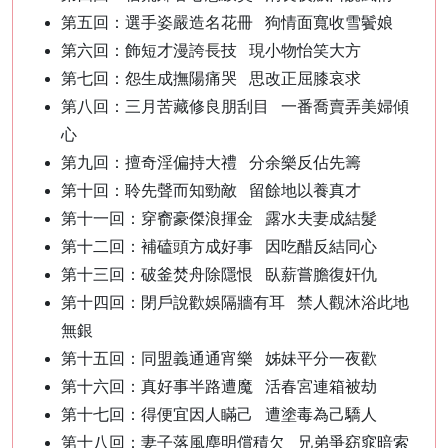
第五回：選手姿嚴造名花冊 狗情面寬收雪鬢娘
第六回：飾短才漫誇長技 現小物怡笑大方
第七回：怨生成撫陽痛哭 思改正屈膝哀求
第八回：三月苦藏修良朋刮目 一番喬賣弄美婦傾
心
第九回：擅奇淫偏持大禮 分余樂反佔先籌
第十回：聆先聲而知勁敵 留餘地以養真才
第十一回：穿窬豪傑浪揮金 露水夫妻成結髮
第十二回：補磕頭方成好事 因吃醋反結同心
第十三回：破釜焚舟除隱恨 臥薪嘗膽復奸仇
第十四回：閉戶說歡娛隔牆有耳 禁人觀沐浴此地
無銀
第十五回：同盟義通通宵樂 姊妹平分一夜歡
第十六回：真好事半路遭魔 活春宮連箱被劫
第十七回：得便宜因人瞞己 遭塗毒為己驕人
第十八回：妻子落風塵明償積欠 兄弟爭窈窕暗索