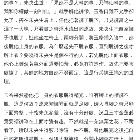
的事？」未央生道：「果然不是人幹的事，乃神仙幹的事。
我和你權做一刻神仙。」就手解他褲帶。玉香口雖不允手卻
允了，搭在未央生肩上，任他把著褲子脫下。只見褲當之中
濕了一大塊，乃看畫之時淫水流出的原故。未央生把自家褲
子也脫了，扯他坐在椅上，兩腳分開，將玉麈插入陰中，然
後脫他上身的衣服。為什麼起先不脫衣服，直到脫褲之後才
解上衣？要曉得未央生是個在行的人，若先脫他上面衣服，
他心上雖然著急外面還要怕羞，必竟有許造作。故先把要害
處據了，其餘的地方自然不勞而定。這是行兵擒王搗穴的道
理。
玉香果然憑他把一身的衣服脫得精光，唯有腳上的褶褲不
脫。這是何故？原來褶褲裡面就是足腳，婦人畏腳之時只顧
下面齊整，十指未免參差，沒有十分好處。況且三寸金蓮必
竟要褶褲罩在上面才覺有趣。不然就是一朵無葉之花，不耐
看了。所以未央生得竅只除這一件不脫。替他脫完之後把自
己的衣服也盡脫下，然後大整旗槍，分開小腳架在椅上，挺