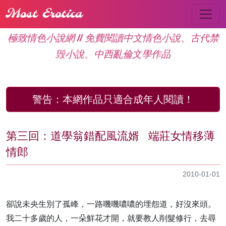
Most Erotica
極致情色小說網 // 免費閱讀中文情色小說、古代禁
毁小說、中西亂倫文學作品
警告：
本網作品只適合成年人閱讀！
第三回：道學翁錯配風流婿 端莊女情移薄
情郎
2010-01-01
卻說未央生別了孤峰，一路嘰嘰噥噥的埋怨道，好沒來頭。
我二十多歲的人，一朵鮮花才開，就要教人削髮修行，去尋