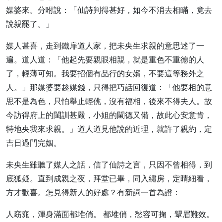
媒婆來。分咐說：「仙詩判得甚好，如今不消去相瞞，竟去
說親罷了。」
媒人甚喜，走到鐵扉道人家，把未央生求親的意思述了一
遍。道人道：「他起先要親眼相親，就是重色不重德的人
了，輕薄可知。我要招個有品行的女婿，不要這等務外之
人。」那媒婆要趁媒錢，只得把巧話回復道：「他要相的意
思不是為色，只怕舉止輕佻，沒有福相，後來不得夫人。故
今訪得府上的閨訓甚嚴，小姐的閫德又備，故此心安意肯，
特地央我來求親。」道人道見他說的近理，就許了親約，定
吉日過門完姻。
未央生雖聽了媒人之話，信了仙詩之言，只因不曾相得，到
底狐疑。直到成親之夜，拜堂已畢，同入繡房，定睛細看，
方才歡喜。怎見得新人的好處？有新詞一首為證：
人窈窕，渾身滿面都堆俏。 都堆俏，愁容可掬，顰眉難效。