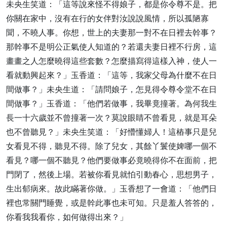
未央生笑道：「這等說來怪不得娘子，都是你令尊不是。把
你關在家中，沒有在行的女伴對汝說說風情，所以孤陋寡
聞，不曉人事。你想，世上的夫妻那一對不在日裡去幹事？
那幹事不是明公正氣使人知道的？若還夫妻日裡不行房，這
畫畫之人怎麼曉得這些套數？怎麼描寫得這樣入神，使人一
看就動興起來？」玉香道：「這等，我家父母為什麼不在日
間做事？」未央生道：「請問娘子，怎見得令尊令堂不在日
間做事？」玉香道：「他們若做事，我畢竟撞著。為何我生
長一十六歲並不曾撞著一次？莫說眼睛不曾看見，就是耳朵
也不曾聽見？」未央生笑道：「好懵懂婦人！這樁事只是兒
女看見不得，聽見不得。除了兒女，其餘丫鬟使婢哪一個不
看見？哪一個不聽見？他們要做事必竟曉得你不在面前，把
門閉了，然後上場。若被你看見就怕引動春心，思想男子，
生出郁病來。故此瞞著你做。」玉香想了一會道：「他們日
裡也常關門睡覺，或是幹此事也未可知。只是羞人答答的，
你看我我看你，如何做得出來？」