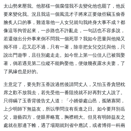
太山勢來壓我。他那樣一個腐儒我不去變化他也罷了，他反
要來變化我。況且我這一個風流才子將來正要做些竊玉偷香
膾炙人口的事，難道靠他一人女兒就勾我終身大事不成？都
像這等拘管起來，一步路也不許亂走，一句話也不容多說，
若還做出分外事來倒不問我一個死罪？我如今思量與他拗又
拗不得，忍又忍不過，只有一著，除非把女兒交託與他，只
說出門遊學，且往別處走走。如今世上第一位佳人已被我娶
著，倘若遇見第二位縱不能夠娶他，便做幾夜露水夫妻，了
了夙緣也是好的。
主意定了，要先對玉香說過然後請問丈人，又怕玉香貪戀枕
席之歡不放我去，若先受他一番阻撓就不好再對丈人說了。
只得瞞了玉香背後告丈人道：「小婿僻處山邑，孤陋寡聞，
上少明師下無益友，所以學問沒有長進之日。如今要拜別岳
父，遊藝四方，使眼界略寬，胸襟稍大。但見有明師益友之
處就在那邊下帷，遇了場期就到省中應試，或者博得一科兩