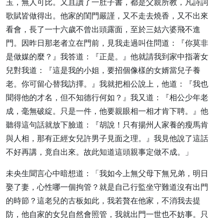
玉，無人可比。又且讀了一肚子書，都是父親所教，凡詩詞
歌賦皆做得出。他家的閨門嚴謹，又不走去燒香，又不出來
看會，長了一十六歲不曾出頭露面，至於三姑六婆飛不進
門。因昨日那老者立在門前，見我走過叫住問道：『你莫非
是做媒的麼？』我答道：『正是。』他就請我到家中指著女
兒對我道：『這是我的小姐，要招個像樣的女婿當兒子養
老。你可留心替我訪擇。』我就把相公說上，他道：『我也
聞得他的才名，但不知德行何如？』我又道：『相公少年老
成，毫無破綻。只是一件，他要親眼相一相才肯下聘。』他
聽得這句話就放下臉道：『胡說！只有揚州人家養的瘦馬肯
與人相，那有正經女兒許男子見面之理。』我見他說了這話
不好再講，竟自出來。故此知道這頭親事定做不成。」
未央生聞言心中暗想道：「我如今上無父母下無兄弟，明日
娶了妻，心性哪一個拘管？就是自己行監坐守難道沒有出門
的時節？這老兒的古板如此，我若贅在他家，不消我去提
防，他自家的女兒自然會照管，我就出門一世也不妨事。只