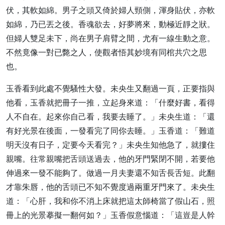
伏，其軟如綿。男子之頭又倚於婦人頸側，渾身貼伏，亦軟
如綿，乃已丟之後。香魂欲去，好夢將來，動極近靜之狀。
但婦人雙足未下，尚在男子肩臂之間，尤有一線生動之意。
不然竟像一對已斃之人，使觀者悟其妙境有同棺共穴之思
也。
玉香看到此處不覺騷性大發。未央生又翻過一頁，正要指與
他看，玉香就把冊子一推，立起身來道：「什麼好書，看得
人不自在。起來你自己看，我要去睡了。」未央生道：「還
有好光景在後面，一發看完了同你去睡。」玉香道：「難道
明天沒有日子，定要今天看完？」未央生知他急了，就摟住
親嘴。往常親嘴把舌頭送過去，他的牙門緊閉不開，若要他
伸過來一發不能夠了。做過一月夫妻還不知舌長舌短。此翻
才靠朱唇，他的舌頭已不知不覺度過兩重牙門來了。未央生
道：「心肝，我和你不消上床就把這太師椅當了假山石，照
冊上的光景摹擬一翻何如？」玉香假意惱道：「這豈是人幹