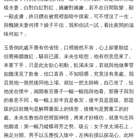
樣夫妻，白對白紅對紅，嬌嫩對嬌嫩，若不在日間取樂，顯
一顯皮膚，終日鑽在被窩裡面暗中摸索，可不埋沒了一生，
與醜陋夫妻何擇？娘子不信，我和你試一試，看比夜間的滋
味何如？」
玉香倒此處不覺有些省悟，口裡雖然不肯，心上卻要順從，
但覺兩腮微紅，騷容已露。未央生暗想，他有些意思來了。
本要下手，只是此女欲心初動，飢渴未深，若就與他做事譬
如饞漢見了飲食，信口直吞，不知咀嚼，究竟沒有美處。我
且熬他一熬然後同他上場。就扯一把太師椅，自己坐了，扯
他坐在懷中，揭開春宮冊子一幅一幅指與他看。那冊子與別
的春意不同，每一幅上前半頁是春宮，後半頁是題跋。那題
跋的話前幾句是解釋畫面上的情形，後幾句是贊畫工的好
處。未央生教他存想裡面神情，將來才好模仿，就逐句念與
他聽道：
第一幅乃縱蝶尋芳之勢。
跋云：女子坐太湖石上，
兩足分開。男手以玉麈投入陰中，左掏右摸以探花心。此時