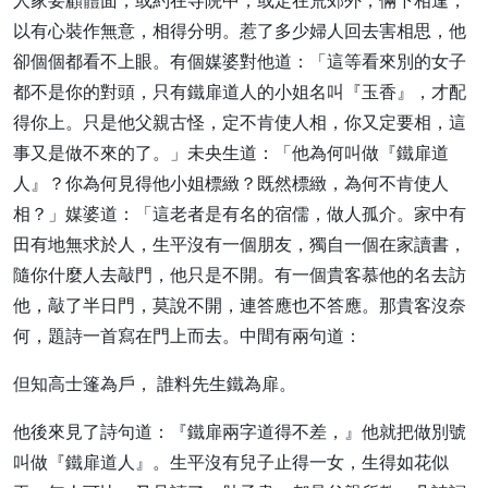
人家要顧體面，或約在寺院中，或定在荒郊外，倆下相逢，
以有心裝作無意，相得分明。惹了多少婦人回去害相思，他
卻個個都看不上眼。有個媒婆對他道：「這等看來別的女子
都不是你的對頭，只有鐵扉道人的小姐名叫『玉香』，才配
得你上。只是他父親古怪，定不肯使人相，你又定要相，這
事又是做不來的了。」未央生道：「他為何叫做『鐵扉道
人』？你為何見得他小姐標緻？既然標緻，為何不肯使人
相？」媒婆道：「這老者是有名的宿儒，做人孤介。家中有
田有地無求於人，生平沒有一個朋友，獨自一個在家讀書，
隨你什麼人去敲門，他只是不開。有一個貴客慕他的名去訪
他，敲了半日門，莫說不開，連答應也不答應。那貴客沒奈
何，題詩一首寫在門上而去。中間有兩句道：
但知高士篷為戶， 誰料先生鐵為扉。
他後來見了詩句道：『鐵扉兩字道得不差，』他就把做別號
叫做『鐵扉道人』。生平沒有兒子止得一女，生得如花似