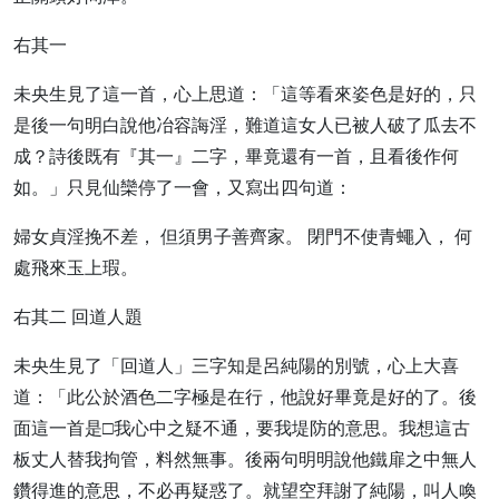
右其一
未央生見了這一首，心上思道：「這等看來姿色是好的，只
是後一句明白說他冶容誨淫，難道這女人已被人破了瓜去不
成？詩後既有『其一』二字，畢竟還有一首，且看後作何
如。」只見仙欒停了一會，又寫出四句道：
婦女貞淫挽不差， 但須男子善齊家。 閉門不使青蠅入， 何
處飛來玉上瑕。
右其二 回道人題
未央生見了「回道人」三字知是呂純陽的別號，心上大喜
道：「此公於酒色二字極是在行，他說好畢竟是好的了。後
面這一首是□我心中之疑不通，要我堤防的意思。我想這古
板丈人替我拘管，料然無事。後兩句明明說他鐵扉之中無人
鑽得進的意思，不必再疑惑了。就望空拜謝了純陽，叫人喚