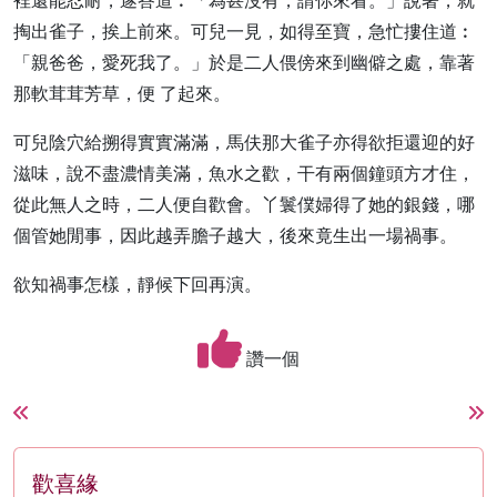
裡還能忍耐，遂答道︰「為甚沒有，請你來看。」說著，就
掏出雀子，挨上前來。可兒一見，如得至寶，急忙摟住道︰
「親爸爸，愛死我了。」於是二人偎傍來到幽僻之處，靠著
那軟茸茸芳草，便 了起來。
可兒陰穴給搠得實實滿滿，馬伕那大雀子亦得欲拒還迎的好
滋味，說不盡濃情美滿，魚水之歡，干有兩個鐘頭方才住，
從此無人之時，二人便自歡會。丫鬟僕婦得了她的銀錢，哪
個管她閒事，因此越弄膽子越大，後來竟生出一場禍事。
欲知禍事怎樣，靜候下回再演。
讚一個
歡喜緣