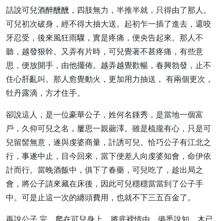
話說可兒酒醉醺醺，四肢無力，半推半就，只得由了那人。
可兒初次破身，經不得大抽大送。起初乍一插了進去，還咬
牙忍受，後來風狂雨驟，實是疼痛，便央告起來。那人不
聽，越發狠幹。又弄有片時，可兒覺著不甚疼痛，有些意
思，便放開手，由他擺佈。越弄越覺歡暢，春興勃發，止不
住心肝亂叫。那人愈覺動火，更加用力抽送， 有兩個更次，
牡丹露滴，方才住手。
卻說這人，是一位豪華公子，姓何名鍾秀，是當地一個富
戶，久仰可兒之名，屢思一親薌澤。雖是梳攏有心，只是可
兒留髻無意，遂與虔婆商量，計誘可兒。恰巧公子有江北之
行，事遂中止，目今回來，當下便差人向虔婆知會，命伊依
計而行。當晚酒飯中，俱下了春藥，可兒吃了，趁出局之
會，將公子請來藏在床後，因此可兒穩穩當當到了公子手
中。可是止這一次的纏頭費用，也就不下三五百金了。
再說公子 完，爬在可兒身上，將底裡情由，備悉說知，木已