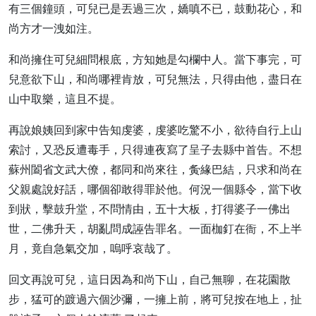
有三個鐘頭，可兒已是丟過三次，嬌嗔不已，鼓動花心，和
尚方才一洩如注。
和尚擁住可兒細問根底，方知她是勾欄中人。當下事完，可
兒意欲下山，和尚哪裡肯放，可兒無法，只得由他，盡日在
山中取樂，這且不提。
再說娘姨回到家中告知虔婆，虔婆吃驚不小，欲待自行上山
索討，又恐反遭毒手，只得連夜寫了呈子去縣中首告。不想
蘇州闔省文武大僚，都同和尚來往，夤緣巴結，只求和尚在
父親處說好話，哪個卻敢得罪於他。何況一個縣令，當下收
到狀，擊鼓升堂，不問情由，五十大板，打得婆子一佛出
世，二佛升天，胡亂問成誣告罪名。一面枷釘在衙，不上半
月，竟自急氣交加，嗚呼哀哉了。
回文再說可兒，這日因為和尚下山，自己無聊，在花園散
步，猛可的踱過六個沙彌，一擁上前，將可兒按在地上，扯