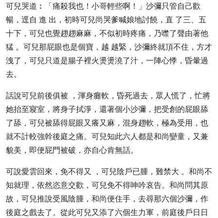
可兒哭道︰「痛殺我也！小哥輕些啊！」沙彌只管自己歡
暢，逕自 進 出，初時可兒尚哭爹喊娘地討饒，直 了三、五
十下，可兒也覺趐趐麻麻，不似初時疼痛，乃噤了聲由著他
猛 。可兒那屁眼也是個寶，越 越緊，沙彌終就頂不住，方才
洩了，可兒只道是腸子裡火燙燙澆了汁，一陣心悸，昏暈過
去。
話說可兒前後俱被 ，渾身癱軟，昏死過去，眾人慌了，忙將
她抬至寢室，將身子拭淨，還著個小沙彌，把受創的屁眼舔
了舔，可兒被舔得屁眼又癢又麻，混身趐軟，極為受用，也
就不計較強幹後庭之痛。可兒知此六人都是和尚孌童，又兼
貌美，即便屁門被破，亦自心肯無話。
可說愛雲回來，免不得又 ，可兒陰戶已腫，難禁大 。和尚不
知就理，依然恣意交歡，可兒免不得呻吟哀告。和尚問其原
故，可兒推說受風陰腫，和尚便住手，去尋那六個沙彌，作
後庭之戲去了。從此可兒又添了六個生力軍，前庭後戶日日