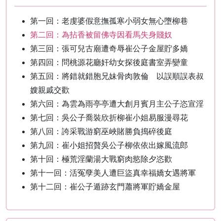
第一回：老虔婆假意撫孤寒小弱女無心墮柳巷
第二回：為拈香被留佛寺因看馬失身賤奴
第三回：張可兒古廟遭奇辱崔公子金屋貯多嬌
第四回：問桃源花廳奸幼女探後庭書室弄孌童
第五回：將錯就錯胞兄妹骨肉敦倫 以誤順誤表叔
嫂親戚交歡
第六回：為雲為雨亭亭遭大創月賓月主公子恣宣淫
第七回：吳公子喬裝欣折柳崔小姐易服漫尋花
第八回：誇采戰游窮巫峽賭勝負搗碎後庭
第九回：崔小姐招贅吳公子柳依依出嫁風流郎
第十回：極荒淫蘭湯大戰窮肉慾除夕恣歡
第十一回：活冤孽美人遭巨盜真幸福嬌女遇將軍
第十二回：崔公子遁跡玄門蕭將軍貯嬌金屋