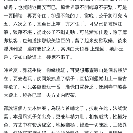
成舟，也就隨遇而安而已。原世界事不開端原不要緊，可是
一要開端，再要守住，卻是不能的了。當晚，公子將可兒 有
五、六次之多，直至日上竿，方才住手。可兒已是被翻江
浪，狼藉不堪，從此公子不斷走動，可兒漸知佳趣，除了應
卯接客，也知道揀那貌美陰巨的，留了起來交歡取樂。後來
淫興難過，遇有要好之人，索興白天也要 上幾回，她那玉
戶，便如山陰道上，接應不暇了。
時孟夏，雜花生樹，柳綠桃紅，可兒想那靈巖山是個名勝所
在，要去遊玩，便同娘姨雇了轎子，直抬到靈巖山上一座古
寺歇了。可兒各處遊玩一番，漸覺口渴身乏，便到寺中隨喜
大殿上，燒香已畢，去方丈內喫茶。
卻說這個方丈本姓秦，為現今首輔之子，披剃在此，法號愛
雲，本是風流子弟出身，更兼年精力壯，相貌魁武，性極好
色。方丈中有套房秘室，地極幽秘，裡邊一切陳設，工致異