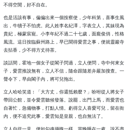
不得空閒，好不自在。
也是活該有事，偏偏出來一個按察使，少年科第，喜事生風
出，牛犢子不怕虎。此人姓李名紀澤，字表立人，其妹現為
貴妃，極蒙宸寵。小李年紀不過二十七歲，面龐俊俏，性格
風流。這日按臨蘇州路上，早已聞得愛雲之事，便就靈巖寺
去拈香，少不得方丈待茶。
談話間，霍地一個女子從閣子閃過，立人便問，寺中何來女
子，愛雲推說無有，立人不信，隨命跟隨差弁嚴加搜查。一
聲令下，早由閣子內，將可兒拖出。
立人哈哈笑道︰「大方丈，你還抵賴麼？」吩咐從人將女子
帶回公館，並令愛雲聽候發落。說罷，出門上馬，而愛雲也
自著忙，急備物事，打點人情。虧得立人喜愛可兒，留在衙
內，便不追究此事，愛雲知是皇親，也自無法了。
立人自從一見，便如勾魂攝魄一樣，當晚睡在一處，說不盡