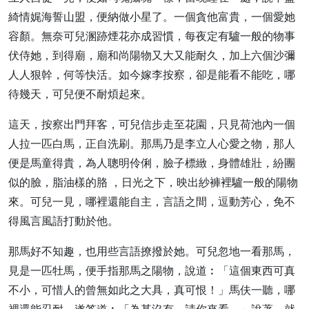
綺情娓海誓山盟，便納做小星了。一個貪他富貴，一個愛她
容顏。無奈可兒溷跡煙花亦成習慣，每夜定有驢一般的物事
伏侍她，到得廟，廟和尚陽物又大又能耐久，加上六個沙彌
人人狠幹，何等快活。如今嫁李按察，卻是能看不能吃，哪
待幾天，可兒便不耐煩起來。
這天，按察出門拜客，可兒信步走至花園，只見荷池內一個
人拉一匹白馬，正自洗刷。那馬乃是李立人心愛之物，那人
便是馬童得貴，為人聰明伶俐，臉子標緻，身體雄壯，紛團
似的臉，脂油樣的胳 ，日光之下，映出紗褲裡驢一般的陽物
來。可兒一見，哪裡還能自主，言語之間，逗動芳心，免不
得風言風語打動於他。
那馬好不知趣，也用些言語撩撥於她。可兒忽地一看那馬，
見是一匹牡馬，便手指那馬之陽物，說道︰「這個東西可真
不小，可惜人的曾無如此之大具，真可恨！」馬伕一聽，哪