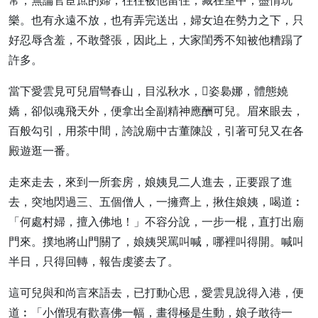
常，無論官宦庶的婦，往往被他留住，藏在室中，盡情玩
樂。也有永遠不放，也有弄完送出，婦女迫在勢力之下，只
好忍辱含羞，不敢聲張，因此上，大家閨秀不知被他糟蹋了
許多。
當下愛雲見可兒眉彎春山，目泓秋水，姿裊娜，體態嬈
嬌，卻似魂飛天外，便拿出全副精神應酬可兒。眉來眼去，
百般勾引，用茶中間，誇說廟中古董陳設，引著可兒又在各
殿遊逛一番。
走來走去，來到一所套房，娘姨見二人進去，正要跟了進
去，突地閃過三、五個僧人，一擁齊上，揪住娘姨，喝道︰
「何處村婦，擅入佛地！」不容分說，一步一棍，直打出廟
門來。撲地將山門關了，娘姨哭罵叫喊，哪裡叫得開。喊叫
半日，只得回轉，報告虔婆去了。
這可兒與和尚言來語去，已打動心思，愛雲見說得入港，便
道︰「小僧現有歡喜佛一幅，畫得極是生動，娘子敢待一