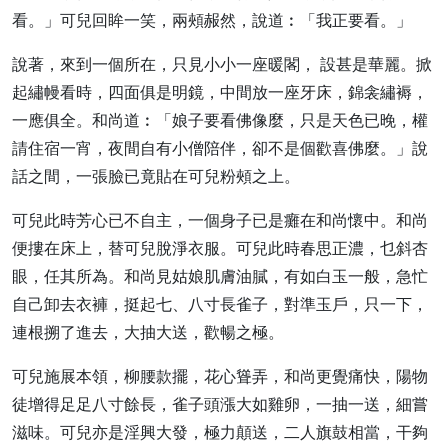
看。」可兒回眸一笑，兩頰赧然，說道︰「我正要看。」
說著，來到一個所在，只見小小一座暖閣， 設甚是華麗。掀
起繡幔看時，四面俱是明鏡，中間放一座牙床，錦衾繡褥，
一應俱全。和尚道︰「娘子要看佛像麼，只是天色已晚，權
請住宿一宵，夜間自有小僧陪伴，卻不是個歡喜佛麼。」說
話之間，一張臉已竟貼在可兒粉頰之上。
可兒此時芳心已不自主，一個身子已是癱在和尚懷中。和尚
便摟在床上，替可兒脫淨衣服。可兒此時春思正濃，乜斜杏
眼，任其所為。和尚見姑娘肌膚油膩，有如白玉一般，急忙
自己卸去衣褲，挺起七、八寸長雀子，對準玉戶，只一下，
連根搠了進去，大抽大送，歡暢之極。
可兒施展本領，柳腰款擺，花心聳弄，和尚更覺痛快，陽物
徒增得足足八寸餘長，雀子頭漲大如雞卵，一抽一送，細嘗
滋味。可兒亦是淫興大發，極力顛送，二人旗鼓相當，干夠