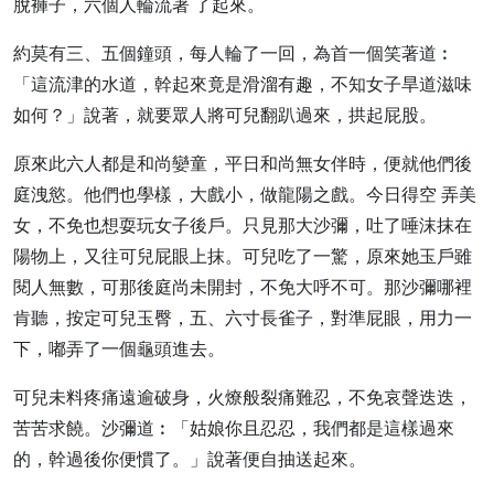
脫褲子，六個人輪流著 了起來。
約莫有三、五個鐘頭，每人輪了一回，為首一個笑著道︰
「這流津的水道，幹起來竟是滑溜有趣，不知女子旱道滋味
如何？」說著，就要眾人將可兒翻趴過來，拱起屁股。
原來此六人都是和尚孌童，平日和尚無女伴時，便就他們後
庭洩慾。他們也學樣，大戲小，做龍陽之戲。今日得空 弄美
女，不免也想耍玩女子後戶。只見那大沙彌，吐了唾沫抹在
陽物上，又往可兒屁眼上抹。可兒吃了一驚，原來她玉戶雖
閱人無數，可那後庭尚未開封，不免大呼不可。那沙彌哪裡
肯聽，按定可兒玉臀，五、六寸長雀子，對準屁眼，用力一
下，嘟弄了一個龜頭進去。
可兒未料疼痛遠逾破身，火燎般裂痛難忍，不免哀聲迭迭，
苦苦求饒。沙彌道︰「姑娘你且忍忍，我們都是這樣過來
的，幹過後你便慣了。」說著便自抽送起來。