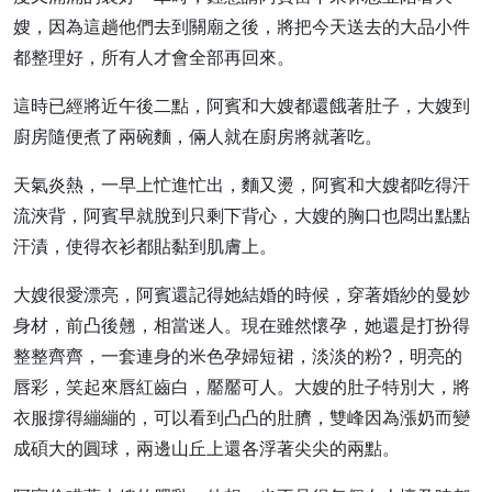
嫂，因為這趟他們去到關廟之後，將把今天送去的大品小件
都整理好，所有人才會全部再回來。
這時已經將近午後二點，阿賓和大嫂都還餓著肚子，大嫂到
廚房隨便煮了兩碗麵，倆人就在廚房將就著吃。
天氣炎熱，一早上忙進忙出，麵又燙，阿賓和大嫂都吃得汗
流浹背，阿賓早就脫到只剩下背心，大嫂的胸口也悶出點點
汗漬，使得衣衫都貼黏到肌膚上。
大嫂很愛漂亮，阿賓還記得她結婚的時候，穿著婚紗的曼妙
身材，前凸後翹，相當迷人。現在雖然懷孕，她還是打扮得
整整齊齊，一套連身的米色孕婦短裙，淡淡的粉?，明亮的
唇彩，笑起來唇紅齒白，靨靨可人。大嫂的肚子特別大，將
衣服撐得繃繃的，可以看到凸凸的肚臍，雙峰因為漲奶而變
成碩大的圓球，兩邊山丘上還各浮著尖尖的兩點。