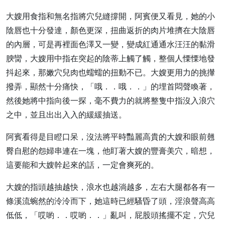
大嫂用食指和無名指將穴兒縫撐開，阿賓便又看見，她的小
陰唇也十分發達，顏色更深，扭曲返折的肉片堆擠在大陰唇
的內層，可是再裡面色澤又一變，變成紅通通水汪汪的黏滑
腴臠，大嫂用中指在突起的陰蒂上觸了觸，整個人慄慄地發
抖起來，那嫩穴兒肉也蠕蠕的扭動不已。大嫂更用力的挑攆
撥弄，顯然十分痛快，「哦．．哦．．」的埋首悶聲喚著，
然後她將中指向後一探，毫不費力的就將整隻中指沒入浪穴
之中，並且出出入入的緩緩抽送。
阿賓看得是目瞪口呆，沒法將平時豔麗高貴的大嫂和眼前翹
臀自慰的怨婦串連在一塊，他盯著大嫂的豐膏美穴，暗想，
這要能和大嫂幹起來的話，一定會爽死的。
大嫂的指頭越抽越快，浪水也越淌越多，左右大腿都各有一
條溪流蜿然的泠泠而下，她這時已經騷昏了頭，淫浪聲高高
低低，「哎喲．．哎喲．．」亂叫，屁股頭搖擺不定，穴兒