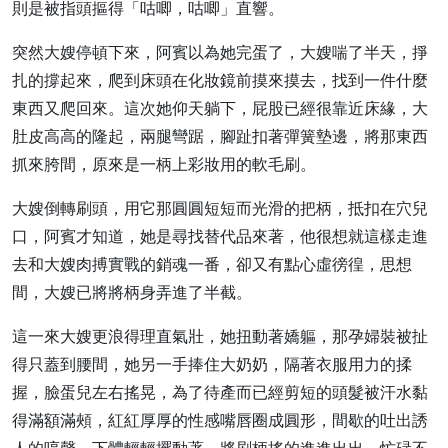
則是被指頭摳得「咕唧，咕唧」直響。
突然大嫂停頓下來，阿賓以為她完蛋了，大嫂喘了半天，掙
扎的撐起來，爬到床頭在化妝鏡前摸來摸去，找到一件什麼
東西又爬回來。這次她仰天躺下，屁股已經很靠近床緣，大
肚皮高高的隆起，兩腿彎踞，腳趾扣著彈簧墊邊，將那東西
抓來胯間，原來是一柄上彩妝用的軟毛刷。
大嫂倒轉刷頭，用它那圓圓短短而光滑的把柄，抵扣在穴兒
口，阿賓才知道，她是尋找替代品來著，他很想就這樣走進
去和大嫂肉搏實戰的銷魂一番，卻又有點心虛徬徨，思想
間，大嫂已將將柄身弄進了半截。
這一來大嫂更浪得理直氣壯，她扭動著嬌軀，那孕婦裝被扯
得只蓋到腰間，她另一手捧住大奶奶，隔著衣服用力的揉
握，臉蛋兒左右搖晃，為了待產而已經剪短的頭髮被汗水黏
得滿額滿頰，紅紅厚厚的性感嘴唇圈成圓形，間歇的吐出誘