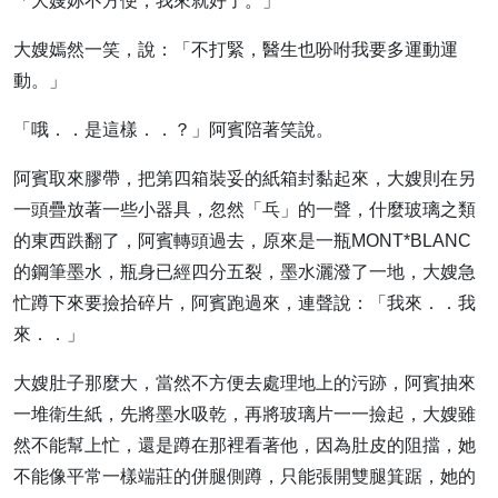
「大嫂妳不方便，我來就好了。」
大嫂嫣然一笑，說：「不打緊，醫生也吩咐我要多運動運
動。」
「哦．．是這樣．．？」阿賓陪著笑說。
阿賓取來膠帶，把第四箱裝妥的紙箱封黏起來，大嫂則在另
一頭疊放著一些小器具，忽然「乓」的一聲，什麼玻璃之類
的東西跌翻了，阿賓轉頭過去，原來是一瓶MONT*BLANC
的鋼筆墨水，瓶身已經四分五裂，墨水灑潑了一地，大嫂急
忙蹲下來要撿拾碎片，阿賓跑過來，連聲說：「我來．．我
來．．」
大嫂肚子那麼大，當然不方便去處理地上的污跡，阿賓抽來
一堆衛生紙，先將墨水吸乾，再將玻璃片一一撿起，大嫂雖
然不能幫上忙，還是蹲在那裡看著他，因為肚皮的阻擋，她
不能像平常一樣端莊的併腿側蹲，只能張開雙腿箕踞，她的