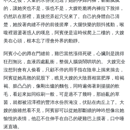
不久之後，大量的水份便氾透了她的孕婦內褲，黏黏膩膩
的，讓她夾也不是，張也不是，大嫂乾脆將內褲拉下脫掉，
仍然趴在那裡，直接挖弄起穴兒來了。自己的身體自己清
楚，她按著肉縫不停的前後搓摩，大腿快樂的顫抖搖動，喉
嚨裡迴盪著惑人的嘆息，阿賓便是這時候爬上二樓的，大嫂
美在心頭，根本忘了理會外界的動靜。
阿賓小心的蹲在門縫前，雞巴當然漲得死硬，心臟則是跳得
狂烈無比，血液四處亂衝，整個人腦袋鬧哄哄的。 大嫂完全
沒想到會有人偷看，只顧不停的用手指在陰阜上揣來揣去，
阿賓從她高翹的屁股下，瞧見大嫂的大陰唇相當肥厚，暗褐
褐、膨凸凸的，像剛出爐的麵包，同時遍佈著刺揚揚的軟
毛，看起來如同棕刷一般，可是過不了幾時，那紛亂的草
茵，就都被沼澤裡的豐沛水份所淹沒，伏貼在肉丘上了。大
嫂的臉雖然看不見，阿賓卻可以從她那斷續的呻吟想像出她
愉悅的表情，他忍不住伸手在自己的硬雞巴上摸著，口中唾
涎直嚥。