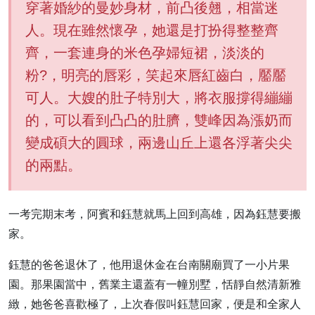
穿著婚紗的曼妙身材，前凸後翹，相當迷
人。現在雖然懷孕，她還是打扮得整整齊
齊，一套連身的米色孕婦短裙，淡淡的
粉?，明亮的唇彩，笑起來唇紅齒白，靨靨
可人。大嫂的肚子特別大，將衣服撐得繃繃
的，可以看到凸凸的肚臍，雙峰因為漲奶而
變成碩大的圓球，兩邊山丘上還各浮著尖尖
的兩點。
一考完期末考，阿賓和鈺慧就馬上回到高雄，因為鈺慧要搬
家。
鈺慧的爸爸退休了，他用退休金在台南關廟買了一小片果
園。那果園當中，舊業主還蓋有一幢別墅，恬靜自然清新雅
緻，她爸爸喜歡極了，上次春假叫鈺慧回家，便是和全家人