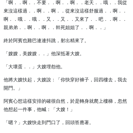
「啊．．啊．．不要．．啊．．啊．．老天．．哦．．我從
來沒這樣過．．啊．．啊．．從來沒這樣舒服過．．啊．．
啊．．哦．．哦．．又．．又．．又來了．．吧．．啊．．
親弟弟．．啊．．啊．．幹死姐姐了．．啊．．」
終於阿賓也雞巴連連抖跳，射出精來了。
「嫂嫂，美嫂嫂．．」他深抵著大嫂。
「大壞蛋．．」大嫂埋怨他。
他將大嫂扶起，大嫂說：「你快穿好褲子，回四樓去，我去
開門。」
阿賓心想這樣安排的確很自然，於是轉身就爬上樓梯，忽然
他想起一件事，他喊：「大嫂！」
「嗯？」大嫂快走到門口了，回頭答應著。