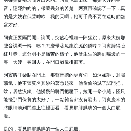
的確是從那房間透出來的。阿賓也聽出來，那是大嫂的聲
音，隱隱約約的，帶著幾分的苦楚，阿賓再確認了一下，真
的是大嫂在低聲呻吟，我的天啊，她可千萬不要在這時候臨
盆才好。
阿賓正要隔門開口詢問，突然心裡頭一陣猛跳，原來大嫂那
聲音調調一轉，咦？怎麼帶著魚龍浣涎的嬌哼？阿賓聽得臉
紅耳赤，這分明不是痛苦的樣子，他硬生生的將到嘴邊的一
聲「大嫂」吞回去，在門口猶豫徘徊著。
阿賓將耳朵貼在門上，那聲音聽的更真切，如泣如訴，迴腸
蕩氣，他不禁莫名其妙的著急起來，他偷偷的試了試門把，
欸，居然沒鎖，他慢慢的將門把壓下，拉開一條小縫，怪只
能怪那門保養的太好了，一點雜音都沒有發出，阿賓慶幸的
將眼睛湊到門縫上往裡面看，看見胖胖腆腆的一個大白屁
股。
是的，看見胖胖腆腆的一個大白屁股。