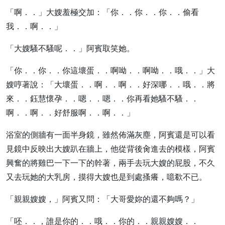
「啊．．」大嫂羞極交加：「你．．你．．你．．偷看
我．．啊．．」
「大嫂騷不騷呢．．」阿賓取笑她。
「你．．你．．你這壞蛋．．啊呦．．啊呦．．哦．．」大
嫂哼著說：「大壞蛋．．啊．．啊．．好深哪．．哦．．將
來．．鈺慧懷孕．．嗯．．嗯．．你再看她騷不騷．．
啊．．啊．．好舒服啊．．啊．．」
浴室的側牆有一面半身鏡，雖然佈滿灰塵，阿賓還是可以看
見鏡中反映出大嫂趴在牆上，他從背後肏進去的模樣，阿賓
興奮的將雞巴一下一下的幹著，兩手去玩大嫂的屁股，不久
又去玩她的大乳房，摸得大嫂也是到處搔癢，噫欷不已。
「親親嫂嫂，」阿賓又問：「大哥愛妳的還不夠嗎？」
「呸．．，誰是你的．．哦．．你的．．親親嫂嫂．．