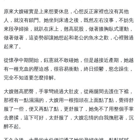
原來大嫂確實是上來想要休息，心想反正家裡也沒有其他
人，就沒有鎖門。她坐到床邊之後，既然左右沒事，不妨先
來段孕婦操，就趴在床上，翹高屁股，做著膝胸臥式運動，
做著做著，這姿勢卻讓她想起和老公的魚水之歡，心裡難過
起來了。
從懷孕中期開始，鈺憲就不敢碰她，但是越接近產期，她越
有一種充血的壓迫感，很容易衝動，終日煩鬱，慾念躁生，
完全不知道要怎麼排解。
大嫂翹高肥臀，手掌彎繞過大肚皮，從兩腿間去護住下襠，
那裡有一點濕濕的，大嫂用一根指頭在上面點了點，覺得舒
服了一些，便又再點了點，更舒服了，她免不了用整個手掌
去磨揉，這下可好，太舒服了，大嫂忘情的自我撫慰著，沉
醉不起。