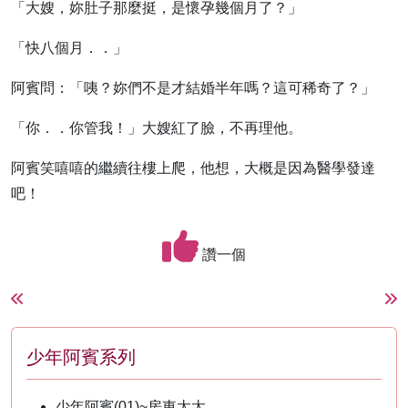
「大嫂，妳肚子那麼挺，是懷孕幾個月了？」
「快八個月．．」
阿賓問：「咦？妳們不是才結婚半年嗎？這可稀奇了？」
「你．．你管我！」大嫂紅了臉，不再理他。
阿賓笑嘻嘻的繼續往樓上爬，他想，大概是因為醫學發達
吧！
讚一個
少年阿賓系列
少年阿賓(01)~房東太太