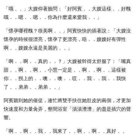
「哦．．」大嫂仰著臉問：「好阿賓．．大嫂這樣．．好醜
哦．．嗯．．嗯．．你為什麼還來愛我．．」
「懷孕哪裡醜？很美啊．．」阿賓快快的插著說：「大嫂沒
懷孕的時候很漂亮，懷孕了更漂亮，唔．．嫂嫂好有彈性
啊．．嫂嫂永遠是美麗的．．」
「啊．．啊．．真的．．？」大嫂被幹得太舒服了：「嘴真
甜．．啊．．啊．．小慧一定是．．啊．．啊．．這樣被
你．．拐上的．．噢．．噢．．哎．．我．．我．．我快
了．．弟弟．．弟弟．．」
阿賓聽到她的催促，連忙將雙手扶住她肚皮的兩側，才更加
快速度和力量肏弄，整間浴室「漬漬漕漕」的盡是插穴的聲
響。
「啊．．啊．．我．．我來了．．啊．．啊．．真好．．