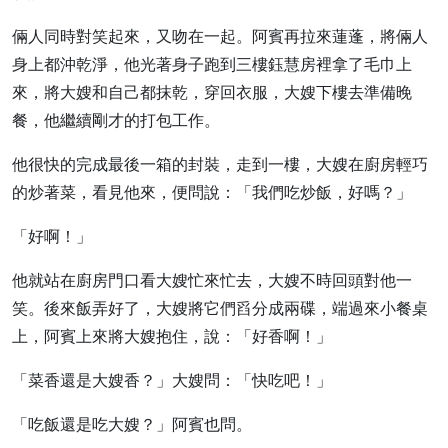
倆人同時對笑起來，又吻在一起。阿賓再拉來蓮蓬，將倆人
身上都沖乾淨，他光著身子跑到三樓鈺慧房裡拿了毛巾上
來，將大嫂和自己都抹乾，穿回衣服，大嫂下樓去準備晚
餐，他繼續剛才的打包工作。
他很快的完成最後一箱的封裝，走到一樓，大嫂在廚房輕巧
的炒著菜，看見他來，便問說：「我們吃炒飯，好嗎？」
「好啊！」
他就站在廚房門口看大嫂忙來忙去，大嫂不時回頭對他一
笑。後來飯弄好了，大嫂將它們舀分成兩碟，端過來小餐桌
上，阿賓上來將大嫂抱住，說：「好香啊！」
「菜香還是大嫂香？」大嫂問：「快吃吧！」
「吃飯還是吃大嫂？」阿賓也問。