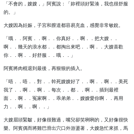
「不會的，嫂嫂，」阿賓說：「妳裡頭好緊湊，我也很舒服
的。」
大嫂因為妊娠，子宮和膣道都容易充血，感覺非常敏銳。
「哦．．阿賓．．啊．．你真好．．啊．．把大嫂．．
啊．．幾天的浪水都．．都掏出來吧．．啊．．大嫂喜歡
你．．啊．．好舒服．．哦．．」
阿賓將肉棍退到最後，再狠狠的插入。
「唔．．唔．．對．．幹死嫂嫂好了．．啊．．啊．．美死
我了．．啊．．啊．．每次．．都．．啊．．插到最裡
面．．啊．．冤家啊．．乖弟弟．．嫂嫂愛你啊．．再用
力．．啊．．啊．．」
大嫂眉頭緊皺，好像很難過，嘴兒卻笑咧咧的，又好像很快
樂。阿賓偶而將雞巴滑出穴口外游盪著，大嫂急忙來抓，馬