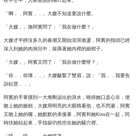
在半空中，人卻急急的喘吁起來。
「啊．．阿賓．．」大嫂不知道要說什麼。
「大嫂，」換阿賓問了：「我在做什麼？」
大嫂才平靜沒多久的春潮又開始澎湃激盪，阿賓的指頭已經
深入到她的肉洞兒中，摳搔著她內裡的細褶子。
「大嫂，」阿賓又問了：「我在做什麼呀？」
「你．．你壞．．」大嫂皺緊了雙眉，說：「我．．我要告
訴鈺慧．．」
阿賓的手掌摸到一大堆剛泌出的浪水，曉得她口是心非，便
吻上她的臉頰，大嫂用明亮的大眼睛看他，也不閃避，阿賓
又吻上她的嘴，她默默的承接著，阿賓和她Kiss在一起，同
時扶她站起來，手指卻仍然挖在她的騷穴裡。