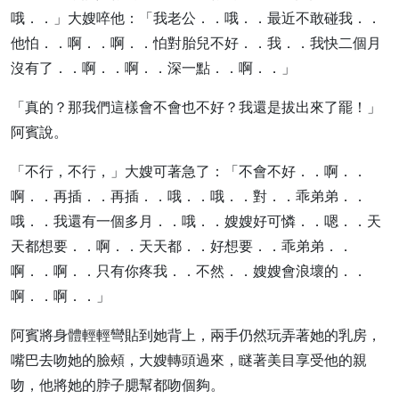
哦．．」大嫂啐他：「我老公．．哦．．最近不敢碰我．．
他怕．．啊．．啊．．怕對胎兒不好．．我．．我快二個月
沒有了．．啊．．啊．．深一點．．啊．．」
「真的？那我們這樣會不會也不好？我還是拔出來了罷！」
阿賓說。
「不行，不行，」大嫂可著急了：「不會不好．．啊．．
啊．．再插．．再插．．哦．．哦．．對．．乖弟弟．．
哦．．我還有一個多月．．哦．．嫂嫂好可憐．．嗯．．天
天都想要．．啊．．天天都．．好想要．．乖弟弟．．
啊．．啊．．只有你疼我．．不然．．嫂嫂會浪壞的．．
啊．．啊．．」
阿賓將身體輕輕彎貼到她背上，兩手仍然玩弄著她的乳房，
嘴巴去吻她的臉頰，大嫂轉頭過來，瞇著美目享受他的親
吻，他將她的脖子腮幫都吻個夠。