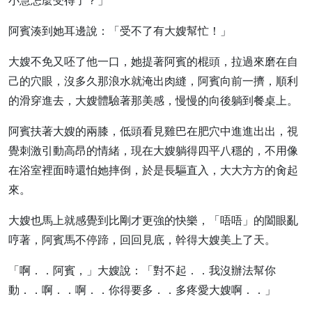
小慧怎麼受得了？」
阿賓湊到她耳邊說：「受不了有大嫂幫忙！」
大嫂不免又呸了他一口，她提著阿賓的棍頭，拉過來磨在自
己的穴眼，沒多久那浪水就淹出肉縫，阿賓向前一擠，順利
的滑穿進去，大嫂體驗著那美感，慢慢的向後躺到餐桌上。
阿賓扶著大嫂的兩膝，低頭看見雞巴在肥穴中進進出出，視
覺刺激引動高昂的情緒，現在大嫂躺得四平八穩的，不用像
在浴室裡面時還怕她摔倒，於是長驅直入，大大方方的肏起
來。
大嫂也馬上就感覺到比剛才更強的快樂，「唔唔」的闔眼亂
哼著，阿賓馬不停蹄，回回見底，幹得大嫂美上了天。
「啊．．阿賓，」大嫂說：「對不起．．我沒辦法幫你
動．．啊．．啊．．你得要多．．多疼愛大嫂啊．．」