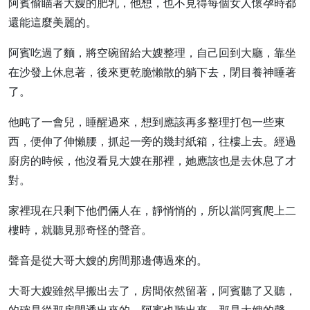
阿賓偷瞄著大嫂的肥乳，他想，也不見得每個女人懷孕時都
還能這麼美麗的。
阿賓吃過了麵，將空碗留給大嫂整理，自己回到大廳，靠坐
在沙發上休息著，後來更乾脆懶散的躺下去，閉目養神睡著
了。
他盹了一會兒，睡醒過來，想到應該再多整理打包一些東
西，便伸了伸懶腰，抓起一旁的幾封紙箱，往樓上去。經過
廚房的時候，他沒看見大嫂在那裡，她應該也是去休息了才
對。
家裡現在只剩下他們倆人在，靜悄悄的，所以當阿賓爬上二
樓時，就聽見那奇怪的聲音。
聲音是從大哥大嫂的房間那邊傳過來的。
大哥大嫂雖然早搬出去了，房間依然留著，阿賓聽了又聽，