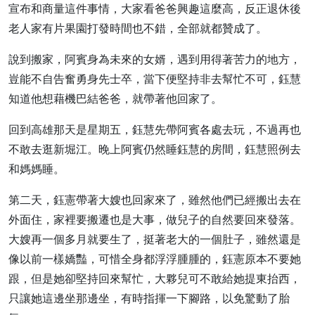
宣布和商量這件事情，大家看爸爸興趣這麼高，反正退休後
老人家有片果園打發時間也不錯，全部就都贊成了。
說到搬家，阿賓身為未來的女婿，遇到用得著苦力的地方，
豈能不自告奮勇身先士卒，當下便堅持非去幫忙不可，鈺慧
知道他想藉機巴結爸爸，就帶著他回家了。
回到高雄那天是星期五，鈺慧先帶阿賓各處去玩，不過再也
不敢去逛新堀江。晚上阿賓仍然睡鈺慧的房間，鈺慧照例去
和媽媽睡。
第二天，鈺憲帶著大嫂也回家來了，雖然他們已經搬出去在
外面住，家裡要搬遷也是大事，做兒子的自然要回來發落。
大嫂再一個多月就要生了，挺著老大的一個肚子，雖然還是
像以前一樣嬌豔，可惜全身都浮浮腫腫的，鈺憲原本不要她
跟，但是她卻堅持回來幫忙，大夥兒可不敢給她提東抬西，
只讓她這邊坐那邊坐，有時指揮一下腳路，以免驚動了胎