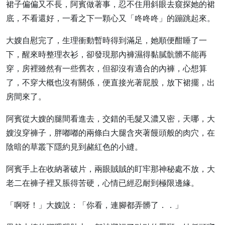
裙子偏偏又不長，阿賓做著事，忍不住用斜眼去窺探她的裙
底，不看還好，一看之下一顆心又「咚咚咚」的蹦跳起來。
大嫂自慰完了，生理衝動暫時得到滿足，她順便酣睡了一
下，醒來時整理衣衫，卻發現那內褲濕得黏膩骯髒不能再
穿，房裡雖然有一些舊衣，但卻沒有適合的內褲，心想算
了，不穿大概也沒有關係，便直接光著屁股，放下裙擺，出
房間來了。
阿賓從大嫂的腿間看進去，交錯的毛髮又濃又密，天哪，大
嫂沒穿褲子，胖嘟嘟的兩條白大腿含夾著饅頭般的肉穴，在
陰暗的草叢下隱約見到赭紅色的小縫。
阿賓手上在收納著破片，兩眼賊賊的盯牢那神秘處不放，大
老二在褲子裡又脹得苦硬，心情已經忍耐到極限邊緣。
「啊呀！」大嫂說：「你看，連腳都弄髒了．．」