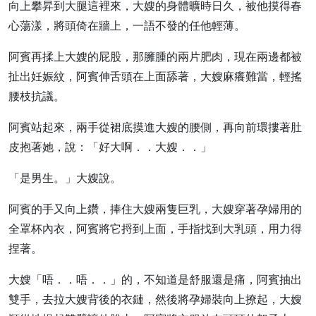
向上攀昇到大腿這裡來，大嫂的身體曠時日久，被他摸得春
心蕩漾，將頭倚在牆上，一語不發的任他輕薄。
阿賓再揉上大嫂的屁股，那臃腫的兩片肥肉，現在兩邊都被
扯出妊娠紋，阿賓伸舌頭在上面舔著，大嫂麻癢難當，輕搖
腰枝抗議。
阿賓站起來，兩手從裙底摸進大嫂的腰側，再向前環摟著肚
皮抱著她，說：「好大啊．．大嫂．．」
「是男生。」大嫂說。
阿賓的手又向上鑽，捧住大嫂兩隻巨乳，大嫂穿著孕婦用的
全罩杯內衣，阿賓將它捋到上面，手指找到大乳頭，用力得
捏著。
大嫂「唔．．唔．．」的，不知道是舒服還是痛，阿賓抽出
雙手，去拉大嫂背後的衣鏈，然後將孕婦裝向上撩起，大嫂