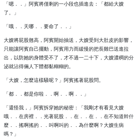
「嗯．．」阿賓將僅剩的一小段也插進去：「都給大嫂
了。」
「哦．．天哪．．要命了．．」
大嫂將屁股翹高，阿賓開始抽送，大嫂受到大肚皮的影響，
只能讓阿賓自己擺動，阿賓用力而緩慢的把長雞巴送進拉
出，以防她的身體受不了，才不過一二十下，大嫂濃稠的分
泌就沾得倆人下體都黏糊糊的。
「大嫂，怎麼這樣騷呢？」阿賓搖著屁股問。
「都．．都是你啦．．啊．．啊．．」
「還怪我，」阿賓拆穿她的秘密：「我剛才有看見大嫂
哦．．在房裡．．光著屁股．．在．．在．．在不知道幹什
麼．．搖啊搖的．．叫啊叫的．．為什麼啊？大嫂生病
嗎？」