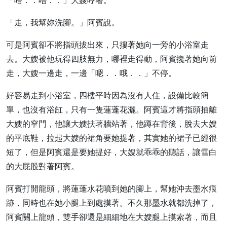
「唔．．唔．．」大嫂哼著。
「走，我幫妳洗腳。」阿賓說。
可是阿賓卻不將指頭拔出來，只摟著她向一旁的小浴室走
去。大嫂被他玩得四肢無力，哪裡走得動，阿賓攙著她向前
走，大嫂一邊走，一邊「嗯．．哦．．」不停。
好容易走到小浴室，四樓平時因為沒有人住，設備比較簡
單，也沒有浴缸，只有一隻蓮蓬花灑。阿賓這才將指頭抽離
大嫂的窄門，他讓大嫂扶著牆站著，他蹲在背後，脫去大嫂
的平底鞋，拉起大嫂的裙角要她提著，其實她的裙子已經很
短了，但是阿賓還是要她提好，大嫂就乖乖的聽話，讓雪白
的大屁股對著阿賓。
阿賓打開龍頭，將蓮蓬水花噴到她的腳上，幫她沖去墨水痕
跡，同時也在她小腿上到處摸著。不久那墨水就都洗掉了，
阿賓關上龍頭，雙手卻還是細細地在大嫂腿上摸索著，而且