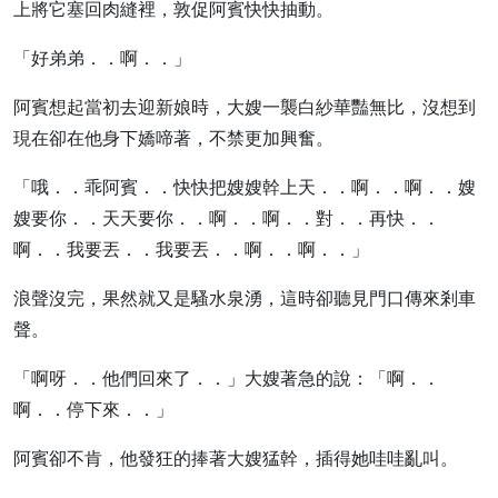
上將它塞回肉縫裡，敦促阿賓快快抽動。
「好弟弟．．啊．．」
阿賓想起當初去迎新娘時，大嫂一襲白紗華豔無比，沒想到
現在卻在他身下嬌啼著，不禁更加興奮。
「哦．．乖阿賓．．快快把嫂嫂幹上天．．啊．．啊．．嫂
嫂要你．．天天要你．．啊．．啊．．對．．再快．．
啊．．我要丟．．我要丟．．啊．．啊．．」
浪聲沒完，果然就又是騷水泉湧，這時卻聽見門口傳來剎車
聲。
「啊呀．．他們回來了．．」大嫂著急的說：「啊．．
啊．．停下來．．」
阿賓卻不肯，他發狂的捧著大嫂猛幹，插得她哇哇亂叫。