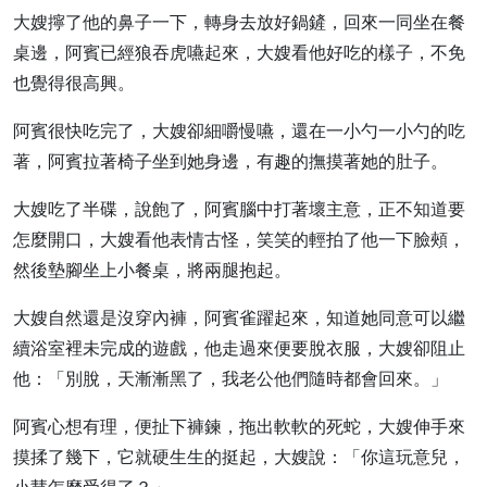
大嫂擰了他的鼻子一下，轉身去放好鍋鏟，回來一同坐在餐
桌邊，阿賓已經狼吞虎嚥起來，大嫂看他好吃的樣子，不免
也覺得很高興。
阿賓很快吃完了，大嫂卻細嚼慢嚥，還在一小勺一小勺的吃
著，阿賓拉著椅子坐到她身邊，有趣的撫摸著她的肚子。
大嫂吃了半碟，說飽了，阿賓腦中打著壞主意，正不知道要
怎麼開口，大嫂看他表情古怪，笑笑的輕拍了他一下臉頰，
然後墊腳坐上小餐桌，將兩腿抱起。
大嫂自然還是沒穿內褲，阿賓雀躍起來，知道她同意可以繼
續浴室裡未完成的遊戲，他走過來便要脫衣服，大嫂卻阻止
他：「別脫，天漸漸黑了，我老公他們隨時都會回來。」
阿賓心想有理，便扯下褲鍊，拖出軟軟的死蛇，大嫂伸手來
摸揉了幾下，它就硬生生的挺起，大嫂說：「你這玩意兒，