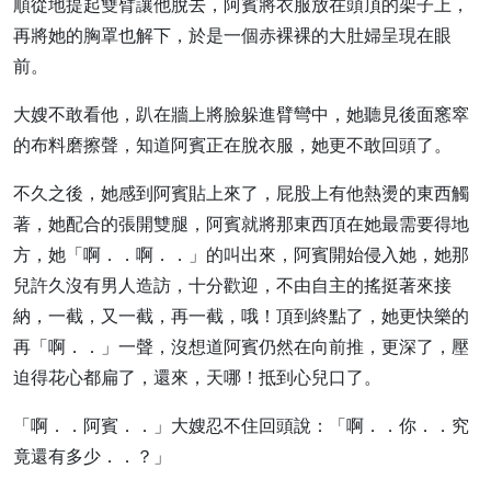
順從地提起雙臂讓他脫去，阿賓將衣服放在頭頂的架子上，
再將她的胸罩也解下，於是一個赤裸裸的大肚婦呈現在眼
前。
大嫂不敢看他，趴在牆上將臉躲進臂彎中，她聽見後面窸窣
的布料磨擦聲，知道阿賓正在脫衣服，她更不敢回頭了。
不久之後，她感到阿賓貼上來了，屁股上有他熱燙的東西觸
著，她配合的張開雙腿，阿賓就將那東西頂在她最需要得地
方，她「啊．．啊．．」的叫出來，阿賓開始侵入她，她那
兒許久沒有男人造訪，十分歡迎，不由自主的搖挺著來接
納，一截，又一截，再一截，哦！頂到終點了，她更快樂的
再「啊．．」一聲，沒想道阿賓仍然在向前推，更深了，壓
迫得花心都扁了，還來，天哪！抵到心兒口了。
「啊．．阿賓．．」大嫂忍不住回頭說：「啊．．你．．究
竟還有多少．．？」