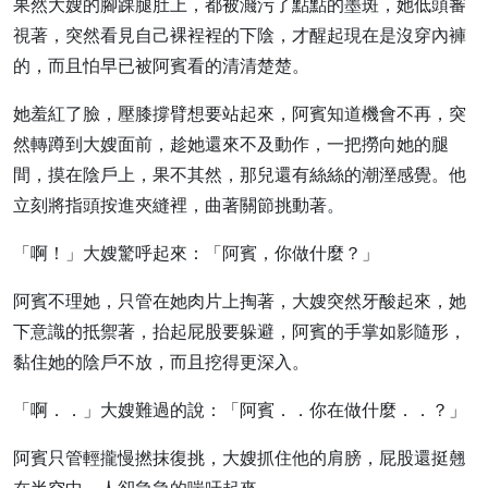
果然大嫂的腳踝腿肚上，都被濺污了點點的墨斑，她低頭審
視著，突然看見自己裸裎裎的下陰，才醒起現在是沒穿內褲
的，而且怕早已被阿賓看的清清楚楚。
她羞紅了臉，壓膝撐臂想要站起來，阿賓知道機會不再，突
然轉蹲到大嫂面前，趁她還來不及動作，一把撈向她的腿
間，摸在陰戶上，果不其然，那兒還有絲絲的潮溼感覺。他
立刻將指頭按進夾縫裡，曲著關節挑動著。
「啊！」大嫂驚呼起來：「阿賓，你做什麼？」
阿賓不理她，只管在她肉片上掏著，大嫂突然牙酸起來，她
下意識的抵禦著，抬起屁股要躲避，阿賓的手掌如影隨形，
黏住她的陰戶不放，而且挖得更深入。
「啊．．」大嫂難過的說：「阿賓．．你在做什麼．．？」
阿賓只管輕攏慢撚抹復挑，大嫂抓住他的肩膀，屁股還挺翹