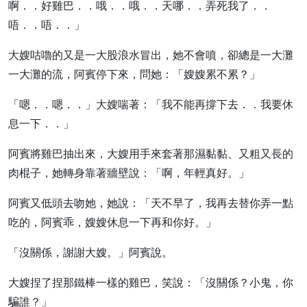
啊．．好雞巴．．哦．．哦．．天哪．．弄死我了．．
唔．．唔．．」
大嫂咕嚕的又是一大股浪水冒出，她不會噴，卻總是一大灘
一大灘的流，阿賓停下來，問她：「嫂嫂累不累？」
「嗯．．嗯．．」大嫂喘著：「我不能再撐下去．．我要休
息一下．．」
阿賓將雞巴抽出來，大嫂用手來套著那濕黏黏、又粗又長的
肉棍子，她轉身靠著牆壁說：「啊，年輕真好。」
阿賓又低頭去吻她，她說：「天不早了，我再去替你弄一點
吃的，阿賓乖，嫂嫂休息一下再和你好。」
「沒關係，謝謝大嫂。」阿賓說。
大嫂捏了捏那鐵棒一樣的雞巴，笑說：「沒關係？小鬼，你
騙誰？」