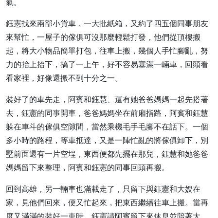
氣。
鈺憲找來兩部小貨車，一大批紙箱，又約了四五個同事朋友
來幫忙，一屋子的傢俱可沒那麼輕鬆打發，他們從頂樓搬
起，將大小物品簡單打包，往車上搬，幾個人手忙腳亂，努
力的抬上抬下，搞了一上午，好不容易塞滿一輛車，回頭看
看家裡，好像還搬不到十分之一。
裝好了的車先走，阿賓和鈺慧、還有她爸爸媽媽一起先搭著
去，鈺憲的同事開車，爸爸媽媽坐在前廂指路，阿賓和鈺慧
躲在車斗的傢俱空隙間，當然乘機毛手毛腳不在話下。一個
多小時的路程，等車抵達，又是一陣忙亂的將傢俱卸下，別
墅前面還有一片空埕，東西便都先擺在那兒，鈺慧和她爸爸
媽媽留下來整理，阿賓和鈺憲的同事回頭再搬。
回到高雄，另一輛車也滿載走了，只留下與鈺憲和大嫂在
家，見他們回來，便又忙起來，把東西繼續往車上搬。當再
度又滿滿的裝好一車時，鈺憲請阿賓留下來休息並陪著大