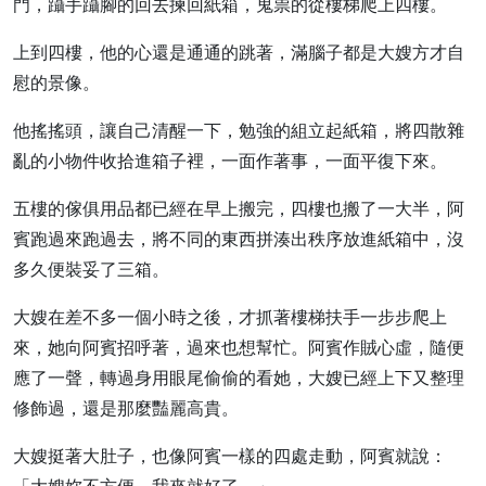
門，躡手躡腳的回去揀回紙箱，鬼祟的從樓梯爬上四樓。
上到四樓，他的心還是通通的跳著，滿腦子都是大嫂方才自
慰的景像。
他搖搖頭，讓自己清醒一下，勉強的組立起紙箱，將四散雜
亂的小物件收拾進箱子裡，一面作著事，一面平復下來。
五樓的傢俱用品都已經在早上搬完，四樓也搬了一大半，阿
賓跑過來跑過去，將不同的東西拼湊出秩序放進紙箱中，沒
多久便裝妥了三箱。
大嫂在差不多一個小時之後，才抓著樓梯扶手一步步爬上
來，她向阿賓招呼著，過來也想幫忙。阿賓作賊心虛，隨便
應了一聲，轉過身用眼尾偷偷的看她，大嫂已經上下又整理
修飾過，還是那麼豔麗高貴。
大嫂挺著大肚子，也像阿賓一樣的四處走動，阿賓就說：