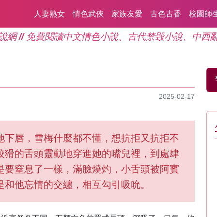
人妻熟女
情色武俠
家族友愛
古色古香
校園師
說網 // 免費閱讀中文情色小說、古代禁毁小說、中西
2025-02-17
她下唇，雪梅什麼都不懂，想抗拒又抗拒不
狡猾的舌頭靈動地穿進她的嘴兒裡，到處肆
是要窒息了一樣，滿臉燒灼，小舌頭被阿賓
是和他忘情的交纏，相互勾引吸吮。