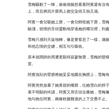
雪梅騷動了一陣，偷偷側臉想看看阿賓還有沒
上，而且將四片唇馬上都交染得又熱又濕。
阿賓一會兒吸她上唇，一會兒輕咬她下唇，雪
驗淺，狡猾的舌頭靈動地穿進她的嘴兒裡，到
雪梅只感到天旋地轉，像是要窒息了一樣，滿
和他忘情的交纏，相互勾引吸吮。
原本就閒靜的周遭更顯得寂寥無聲，雪梅的蠻
置。
阿賓強壯的臂膀將她妥妥地圍在胸膛上，雪梅
阿賓突然放棄了她香甜的嘴唇，往她雪白的脖
著不明顯的吟誦，阿賓又用舌頭去癢她，雪梅
地勾抱住阿賓，兩條粉腿難過的上下交疊不止