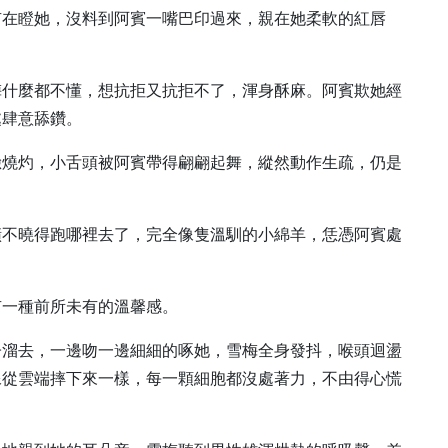
有在瞪她，沒料到阿賓一嘴巴印過來，親在她柔軟的紅唇
梅什麼都不懂，想抗拒又抗拒不了，渾身酥麻。阿賓欺她經
處肆意舔鑽。
臉燒灼，小舌頭被阿賓帶得翩翩起舞，縱然動作生疏，仍是
橫不曉得跑哪裡去了，完全像隻溫馴的小綿羊，恁憑阿賓處
有一種前所未有的溫馨感。
子溜去，一邊吻一邊細細的啄她，雪梅全身發抖，喉頭迴盪
像從雲端摔下來一樣，每一顆細胞都沒處著力，不由得心慌
。