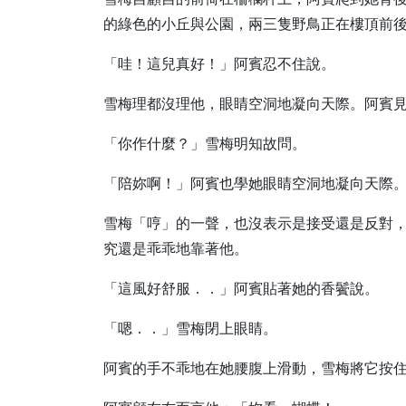
的綠色的小丘與公園，兩三隻野鳥正在樓頂前
「哇！這兒真好！」阿賓忍不住說。
雪梅理都沒理他，眼睛空洞地凝向天際。阿賓
「你作什麼？」雪梅明知故問。
「陪妳啊！」阿賓也學她眼睛空洞地凝向天際
雪梅「哼」的一聲，也沒表示是接受還是反對
究還是乖乖地靠著他。
「這風好舒服．．」阿賓貼著她的香鬢說。
「嗯．．」雪梅閉上眼睛。
阿賓的手不乖地在她腰腹上滑動，雪梅將它按