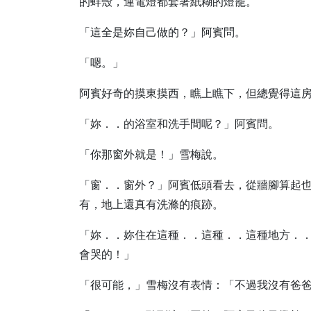
的蚌殼，連電燈都套著紙糊的燈籠。
「這全是妳自己做的？」阿賓問。
「嗯。」
阿賓好奇的摸東摸西，瞧上瞧下，但總覺得這
「妳．．的浴室和洗手間呢？」阿賓問。
「你那窗外就是！」雪梅說。
「窗．．窗外？」阿賓低頭看去，從牆腳算起
有，地上還真有洗滌的痕跡。
「妳．．妳住在這種．．這種．．這種地方．
會哭的！」
「很可能，」雪梅沒有表情：「不過我沒有爸