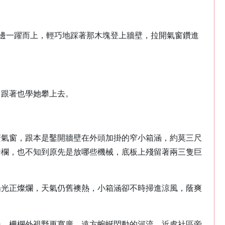
邊一躍而上，輕巧地踩著那木塊登上牆壁，拉開氣窗鑽進
，跟著也學她攀上去。
麼氣窗，跟本是鑿開牆壁在外頭加掛的窄小箱涵，約莫三尺
柵欄，也不知到原先是放哪些機械，底板上殘留著兩三隻巨
陽光正燦爛，天氣仍舊襖熱，小箱涵卻不時掃進涼風，蔭爽
後，柵欄外視野更寬廣，遠方蜿蜒閃動的河流，近處社區旁