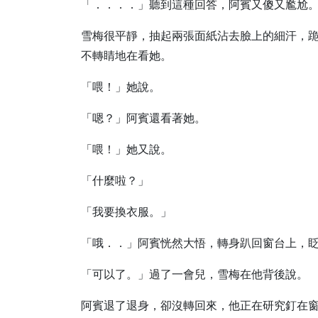
「．．．．」聽到這種回答，阿賓又傻又尷尬
雪梅很平靜，抽起兩張面紙沾去臉上的細汗，
不轉睛地在看她。
「喂！」她說。
「嗯？」阿賓還看著她。
「喂！」她又說。
「什麼啦？」
「我要換衣服。」
「哦．．」阿賓恍然大悟，轉身趴回窗台上，
「可以了。」過了一會兒，雪梅在他背後說。
阿賓退了退身，卻沒轉回來，他正在研究釘在