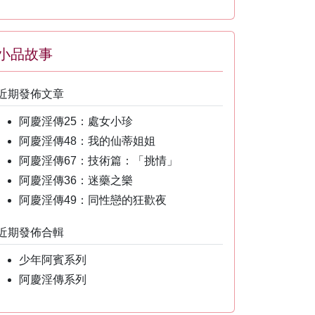
小品故事
近期發佈文章
阿慶淫傳25：處女小珍
阿慶淫傳48：我的仙蒂姐姐
阿慶淫傳67：技術篇：「挑情」
阿慶淫傳36：迷藥之樂
阿慶淫傳49：同性戀的狂歡夜
近期發佈合輯
少年阿賓系列
阿慶淫傳系列