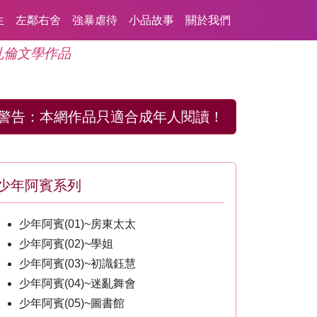
生
左鄰右舍
強暴虐待
小品故事
關於我們
亂倫文學作品
警告：
本網作品只適合成年人閱讀！
少年阿賓系列
少年阿賓(01)~房東太太
少年阿賓(02)~學姐
少年阿賓(03)~初識鈺慧
少年阿賓(04)~迷亂舞會
少年阿賓(05)~圖書館