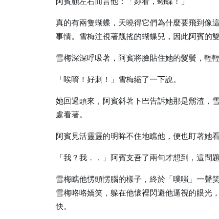
阿賓顧左右而言他：「妳看，蝴蝶！」
真的有兩隻蝴蝶，天曉得它們為什麼要飛到像
事情。雪梅注視著飄搖的蝴蝶兒，因此阿賓的
雪梅深深呼吸著，阿賓將臉貼住她的髮鬢，輕
「唉唷！好刺！」雪梅縮了一下說。
她回過頭來，阿賓斜著下巴告訴她那是鬍渣，
處看著。
阿賓見活靈靈的明眸不住地瞧他，便也盯著她
「我？我．．」阿賓支吾了兩句才想到，這問
雪梅瞧他愣頭愣腦的樣子，終於「噗嗤」一聲
雪梅咯咯嬌笑，躲在他懷裡閃避他逼視的眼光
快。