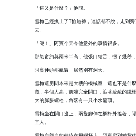
「這又是什麼？」他問。
雪梅已經換上了T恤短褲，連話都不說，走到旁
去。
「呃！」阿賓今天令他意外的事情很多。
那氣窗約莫兩米半高，他張口結舌，愣了幾秒
阿賓伸頭那氣窗，居然別有洞天。
雪梅這房間本來是大樓的機械室，這也不是什
寬，半個人高，前端完全開口，遮著疏疏的鐵
大的膨脹螺栓，角落有一只小水龍頭。
雪梅坐在開口邊上，兩隻腳伸在欄杆外搖著，
宜人。
雪梅自顧自的前倚在柵欄杆上，阿賓爬到她背