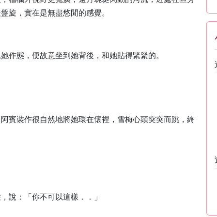
後盤旋，實在是無盡悠閒的感覺。
見她作態，便故意坐到她背後，和她貼得緊緊的。
。
，阿賓裝作很自然地將她環在懷裡，雪梅心頭突突而跳，終
住，說：「你不可以這樣．．」