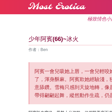
Most Erotica
極致情色小
少年阿賓(66)~冰火
作者：Ben
阿賓一會兒吸她上唇，一會兒輕咬
了，渾身酥麻。阿賓欺她經驗淺，
意舔鑽。雪梅只感到天旋地轉，像
帶得翩翩起舞，縱然動作生疏，仍