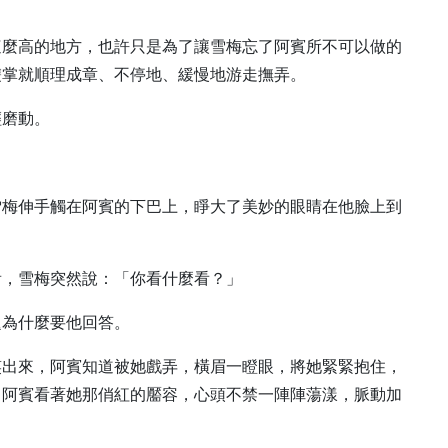
這麼高的地方，也許只是為了讓雪梅忘了阿賓所不可以做的
雙掌就順理成章、不停地、緩慢地游走撫弄。
輕磨動。
雪梅伸手觸在阿賓的下巴上，睜大了美妙的眼睛在他臉上到
看，雪梅突然說：「你看什麼看？」
題為什麼要他回答。
笑出來，阿賓知道被她戲弄，橫眉一瞪眼，將她緊緊抱住，
，阿賓看著她那俏紅的靨容，心頭不禁一陣陣蕩漾，脈動加