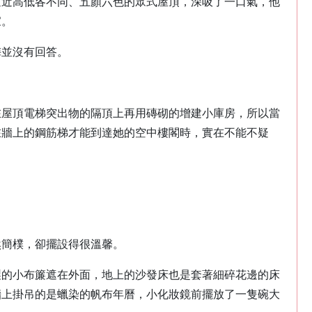
遠近高低各不同、五顏六色的眾式屋頂，深吸了一口氣，他
家。
梅並沒有回答。
在屋頂電梯突出物的隔頂上再用磚砌的增建小庫房，所以當
在牆上的鋼筋梯才能到達她的空中樓閣時，實在不能不疑
然簡樸，卻擺設得很溫馨。
製的小布簾遮在外面，地上的沙發床也是套著細碎花邊的床
牆上掛吊的是蠟染的帆布年曆，小化妝鏡前擺放了一隻碗大