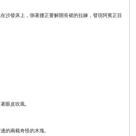
。
跪在沙發床上，側著腰正要解開長裙的拉鍊，發現阿賓正目
眨著眼皮吹風。
窗邊的兩截奇怪的木塊。