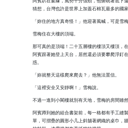
阿賓趴在窗緣，風勢十分強勁，他俯眺著底下
猜想，台灣也許是世界上加蓋石棉瓦最多的國
「妳住的地方真奇怪！」他迎著風喊，可是雪
雪梅住在大樓的頂端。
那可真的是頂端！二十五層樓的樓頂又樓頂，
阿賓跟著她登上天台，居然還必須要攀爬浮釘
惑。
「妳就整天這樣爬來爬去？」他無法置信。
「這裡安全又安靜啊！」雪梅說。
不過一進到小閣樓就別有天地，雪梅的房間雖
阿賓蹲到她的組合書架前，每一格都有手工縫
單，可摺疊的圓形小几上斜舖著網織的桌巾，