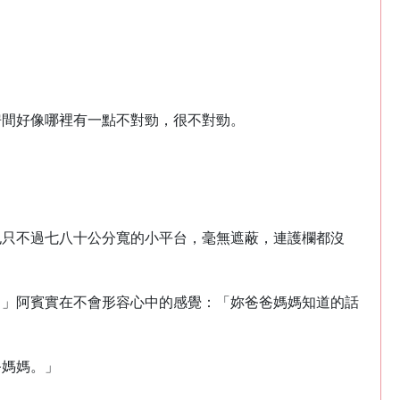
房間好像哪裡有一點不對勁，很不對勁。
也只不過七八十公分寬的小平台，毫無遮蔽，連護欄都沒
．」阿賓實在不會形容心中的感覺：「妳爸爸媽媽知道的話
爸媽媽。」