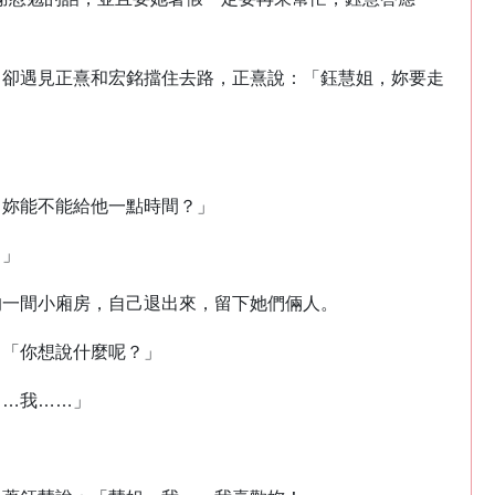
中卻遇見正熹和宏銘擋住去路，正熹說：「鈺慧姐，妳要走
，妳能不能給他一點時間？」
！」
的一間小廂房，自己退出來，留下她們倆人。
：「你想說什麼呢？」
……我……」