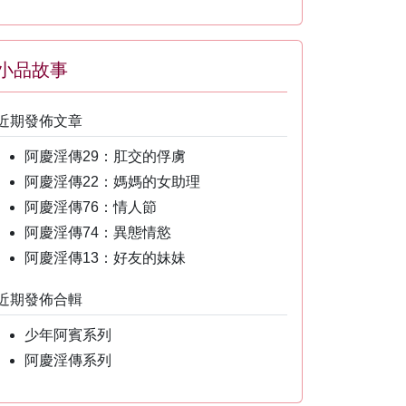
小品故事
近期發佈文章
阿慶淫傳29：肛交的俘虜
阿慶淫傳22：媽媽的女助理
阿慶淫傳76：情人節
阿慶淫傳74：異態情慾
阿慶淫傳13：好友的妹妹
近期發佈合輯
少年阿賓系列
阿慶淫傳系列