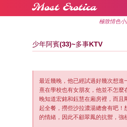
Most Erotica
極致情色小
少年阿賓(33)~多事KTV
最近幾晚，他已經試過好幾次想進
熹在學校也有女朋友，他並不怎麼
晚知道宏銘和鈺慧在廂房裡，而且
起全餐，撈些沙拉濃湯總會有吧！
的情緒，因此不顧翠鳳的抗禦，強