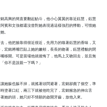
宏銘高興的簡直要翻起觔斗，他小心翼翼的靠近鈺慧，鈺慧
，阿賓和文強都還沒曾對她表現過這樣強烈的悸動，可惜她
吻她。
下去，他把臉靠得很近很近，先用力的嗅著鈺慧的香味，又
於，宏銘將嘴巴貼上她的嫩頰，長長的吻著，鈺慧禮貌的閉
將嘴移開。可是當場他就後悔了，他馬上又吻回去，並且無
：「你不是說親一下嗎？」
，讓她躲也躲不掉，就搖著頭閃避著，宏銘卻覤了個空，準
班時塗著口紅，兩三下就被他吃完了，宏銘猴急的伸出舌
捧著她的頭，她只好不情願的啟開牙齒，放他入來。