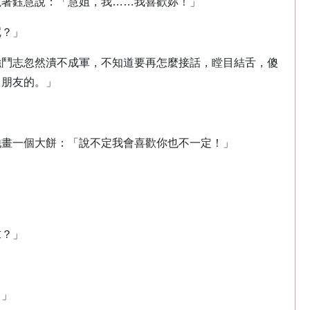
視著鈺慧說：「慧姐，我……我喜歡妳！」
呢？」
強鬥志忽然潰不成軍，不知道要再怎麼接話，瞠目結舌，傻
男朋友的。」
他畫一個大餅：「說不定我會喜歡你也不一定！」
求？」
？」