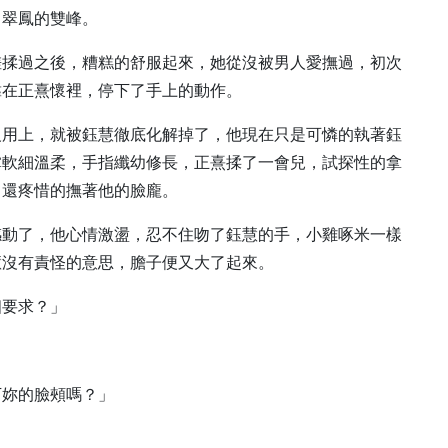
了翠鳳的雙峰。
搓揉過之後，糟糕的舒服起來，她從沒被男人愛撫過，初次
靠在正熹懷裡，停下了手上的動作。
沒用上，就被鈺慧徹底化解掉了，他現在只是可憐的執著鈺
掌軟細溫柔，手指纖幼修長，正熹揉了一會兒，試探性的拿
，還疼惜的撫著他的臉龐。
感動了，他心情激盪，忍不住吻了鈺慧的手，小雞啄米一樣
慧沒有責怪的意思，膽子便又大了起來。
個要求？」
下妳的臉頰嗎？」