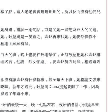
一樣了點，這人老老實實規規矩矩的，所以反而沒有他們兄
到她身邊，搭訕一兩句話，或是問她一些芝麻豆大的問題。
喜歡她，鈺慧總是一笑置之。宏銘再來找她，她仍然佯作不
這種場面綽綽有餘。
上白天的班，晚上也要在外場幫忙，正凱故意把她和宏銘排
至理名言，他說「烈女怕纏」，要宏銘努力到底，楊過還叫
，卻沒有讓宏銘有什麼斬穫，甚至每天下班，她都請文強來
吃味。新年才過完，鈺慧向Diana提起要辭了工作，因為
怎麼過了年還不來。
慧上班的最後一天，晚上七點左右，夜班的會計小姐提早來
些感謝慰勉的話，並且要她暑假一定要再來幫忙，鈺慧答應