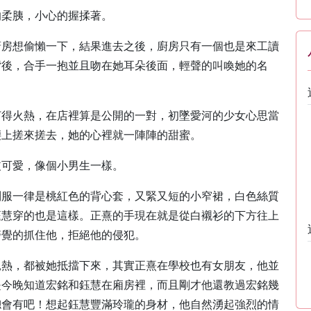
的柔胰，小心的握揉著。
廚房想偷懶一下，結果進去之後，廚房只有一個也是來工讀
背後，合手一抱並且吻在她耳朵後面，輕聲的叫喚她的名
打得火熱，在店裡算是公開的一對，初墜愛河的少女心思當
腰上搓來搓去，她的心裡就一陣陣的甜蜜。
皮可愛，像個小男生一樣。
制服一律是桃紅色的背心套，又緊又短的小窄裙，白色絲質
鈺慧穿的也是這樣。正熹的手現在就是從白襯衫的下方往上
警覺的抓住他，拒絕他的侵犯。
親熱，都被她抵擋下來，其實正熹在學校也有女朋友，他並
是今晚知道宏銘和鈺慧在廂房裡，而且剛才他還教過宏銘幾
總會有吧！想起鈺慧豐滿玲瓏的身材，他自然湧起強烈的情