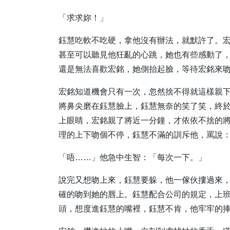
「求求妳！」
鈺慧吃軟不吃硬，拿他沒有辦法，就默許了。
甚至可以聽見他狂亂的心跳，她也有些感動了
還是無法喜歡宏銘，她側抬起臉，等待宏銘來
宏銘知道機會只有一次，忽然捨不得就這樣親
將鼻尖磨在鈺慧臉上，鈺慧無奈的笑了笑，終
上眼睛，宏銘親了將近一分鐘，才依依不捨的
理的上下吻個不停，鈺慧不滿的訓斥他，罵說
「唔……」他急中生智：「每次一下。」
說完又想吻上來，鈺慧要躲，他一傢伙摟過來
確的吻到她的唇上。鈺慧配合公司的規定，上
頭，想度進鈺慧的嘴裡，鈺慧不肯，他牢牢的