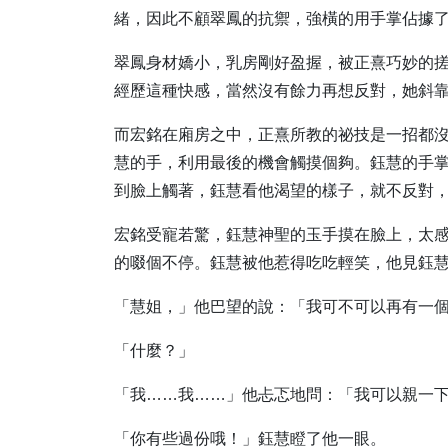
緒，因此不顧翠鳳的抗禦，強橫的用手掌佔據
翠鳳身材嬌小，乳房剛好盈握，被正熹巧妙的
經歷這種快感，當然沒有餘力再想反對，她斜
而宏銘在廂房之中，正熹所教的祕技是一招都
慧的手，利用最後的機會觸摸個夠。鈺慧的手
到臉上觸著，鈺慧看他渴望的樣子，就不反對
宏銘受寵若驚，鈺慧神聖的玉手摸在臉上，太
的啜個不停。鈺慧被他惹得吃吃輕笑，他見鈺
「慧姐，」他巴望的說：「我可不可以再有一
「什麼？」
「我……我……」他忐忑地問：「我可以親一
「你有些過份哦！」鈺慧瞪了他一眼。