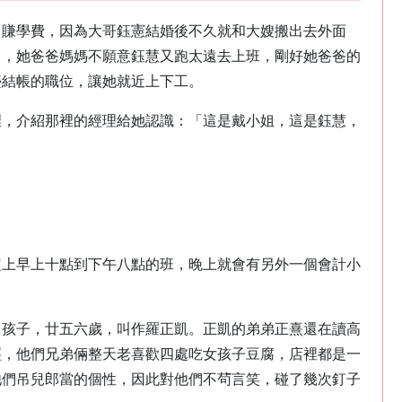
己賺學費，因為大哥鈺憲結婚後不久就和大嫂搬出去外面
了，她爸爸媽媽不願意鈺慧又跑太遠去上班，剛好她爸爸的
檯結帳的職位，讓她就近上下工。
裡，介紹那裡的經理給她認識：「這是戴小姐，這是鈺慧，
」
定上早上十點到下午八點的班，晚上就會有另外一個會計小
男孩子，廿五六歲，叫作羅正凱。正凱的弟弟正熹還在讀高
經，他們兄弟倆整天老喜歡四處吃女孩子豆腐，店裡都是一
他們吊兒郎當的個性，因此對他們不茍言笑，碰了幾次釘子