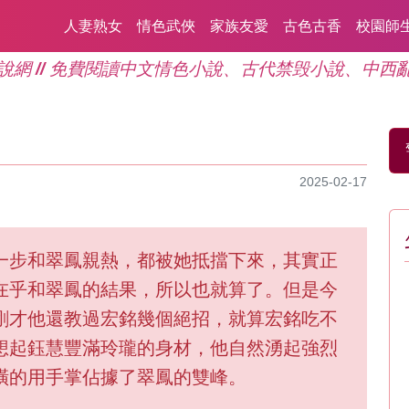
人妻熟女
情色武俠
家族友愛
古色古香
校園師
說網 // 免費閱讀中文情色小說、古代禁毁小說、中西
2025-02-17
一步和翠鳳親熱，都被她抵擋下來，其實正
在乎和翠鳳的結果，所以也就算了。但是今
剛才他還教過宏銘幾個絕招，就算宏銘吃不
想起鈺慧豐滿玲瓏的身材，他自然湧起強烈
橫的用手掌佔據了翠鳳的雙峰。