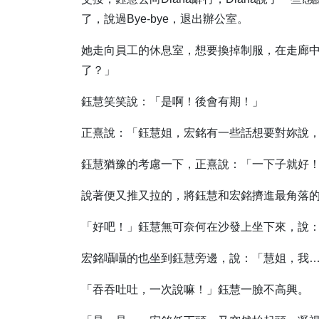
了，說過Bye-bye，退出辦公室。
她走向員工的休息室，想要換掉制服，在走廊
了？」
鈺慧笑笑說：「是啊！後會有期！」
正熹說：「鈺慧姐，宏銘有一些話想要對妳說
鈺慧猶豫的考慮一下，正熹說：「一下子就好
說著便又推又拉的，將鈺慧和宏銘擠進最角落
「好吧！」鈺慧無可奈何在沙發上坐下來，說
宏銘囁囁的也坐到鈺慧旁邊，說：「慧姐，我
「吞吞吐吐，一次說嘛！」鈺慧一臉不高興。