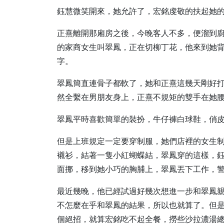
鈺慧微笑開來，她允許了，宏銘虔敬的扶起她
正熹離開那廂房之後，今晚客人不多，便溜到
的家商女生叫翠鳳，正在切柳丁花，他來到她
字。
翠鳳簡直連骨子都軟了，她和正熹這幾天剛好
然全繫在男朋友身上，正熹不規矩的雙手在她
翠鳳平時喜歡簡單的裝扮，牛仔褲白球鞋，俏
但是上班規定一定要穿制服，她們店裡的女生
襯衫，結著一隻小紅蝴蝶結，翠鳳穿的這樣，
面挪，移到她小巧的胸脯上，翠鳳丟下工作，
最近幾晚，他已經試過好幾次想進一步和翠鳳
不怎麼在乎和翠鳳的結果，所以也就算了。但
個絕招，就算宏銘吃不起全餐，撈些沙拉濃湯