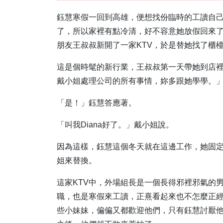
鈺慧寒假一回到高雄，便想找份臨時的工讀自
了，所以家裡有點冷清，好不容意她放假回來
朋友王叔叔新開了一家KTV，於是替她找了櫃
這是個時髦的新行業，王叔叔第一天帶她到店
戴小姐處理公司的所有事情，妳多跟她學學。
「是！」鈺慧答應著。
「叫我Diana好了。」戴小姐說。
因為這樣，鈺慧這個冬天就在這邊工作，她固
姐來替換。
這家KTV中，外場組長是一個長得邪裡邪氣的
職，也是寒假來工讀，正熹看起來也不怎麼正
些小妹妹，偏偏又都歡迎他們，只有鈺慧討厭