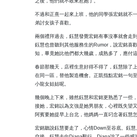
之後，他們就不敢來惹她了。
不過和正熹一起來上班，他的同學張宏銘就不
弟討女孩子喜歡。
兩個禮拜過去，鈺慧發覺宏銘有事沒事就會走
鈺慧也曾聽到其他服務生的Rumor，說宏銘
知，畢竟她比他們都大幾歲，成熟多了，應付
春節那幾天，店裡生意好得不得了，鈺慧除了
在同一區，替他製造機會。正凱指點宏銘一句
小龍女姑姑呢。
幾個晚上下來，雖然鈺慧和宏銘更熟悉了一些
接她，宏銘以為文強是她男朋友，心裡既失望又
阿賓要她提早上台北，他媽媽一直叼念著鈺慧
宏銘聽說鈺慧要走了，心情Down至谷底。鈺
交接，鈺慧去向Diana辭行，Diana說了一