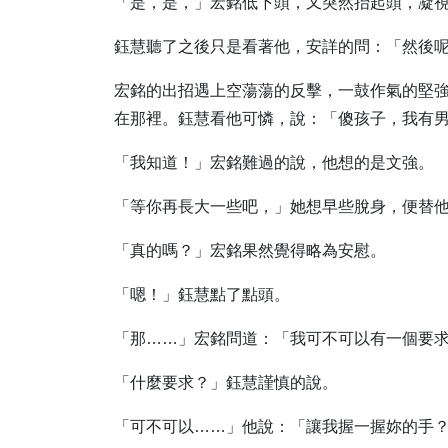
「是，是，」宏銘低下頭，又突然抬起頭，凝
鈺慧聽了之後只是看著他，安詳的問：「然後
宏銘的出招遇上空蕩蕩的反擊，一鼓作氣的堅
在那裡。鈺慧看他可憐，說：「傻孩子，我有
「我知道！」宏銘難過的說，他想的是文強。
「等你再長大一些吧，」她想早些脫身，便替
「真的嗎？」宏銘果然覺得略為安慰。
「嗯！」鈺慧點了點頭。
「那……」宏銘問道：「我可不可以有一個要
「什麼要求？」鈺慧謹慎的說。
「可不可以……」他說：「讓我握一握妳的手