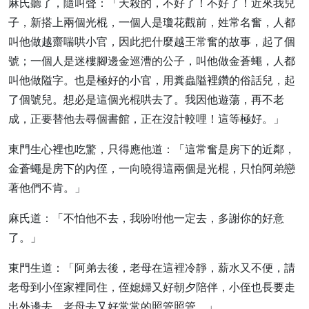
麻氏聽了，隨叫聲：「天殺的，不好了！不好了！近來我兒
子，新搭上兩個光棍，一個人是瓊花觀前，姓常名奮，人都
叫他做越齋喘哄小官，因此把什麼越王常奮的故事，起了個
號；一個人是迷樓腳邊金巡漕的公子，叫他做金蒼蠅，人都
叫他做隘字。也是極好的小官，用糞蟲隘裡鑽的俗話兒，起
了個號兒。想必是這個光棍哄去了。我因他遊蕩，再不老
成，正要替他去尋個書館，正在沒計較哩！這等極好。」
東門生心裡也吃驚，只得應他道：「這常奮是房下的近鄰，
金蒼蠅是房下的內侄，一向曉得這兩個是光棍，只怕阿弟戀
著他們不肯。」
麻氏道：「不怕他不去，我吩咐他一定去，多謝你的好意
了。」
東門生道：「阿弟去後，老母在這裡冷靜，薪水又不便，請
老母到小侄家裡同住，侄媳婦又好朝夕陪伴，小侄也長要走
出外邊去，老母去又好常常的照管照管。」