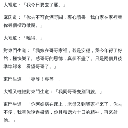
大裡道：「我今日要去了罷。」
麻氏道：「你去不可貪酒野闞，專心讀書，我自家在家裡替
你尋個標緻做親。」
大裡道：「曉得。」
對東門生道：「我娘在哥哥家裡，甚是安穩，我今年得了好
館，極快樂了。感哥哥的恩德，真個不盡了。只是兩個月後
準準歸來，看望哥哥了。」
東門生道：「專等！專等！」
大裡又輕輕對東門生道：「我同哥哥去別阿嫂。」
東門生道：「你阿嫂病在床上，老母又到我家裡來了，你去
不便，我替你說過盛情，你且積趲六十日的精神，再來射
他。」