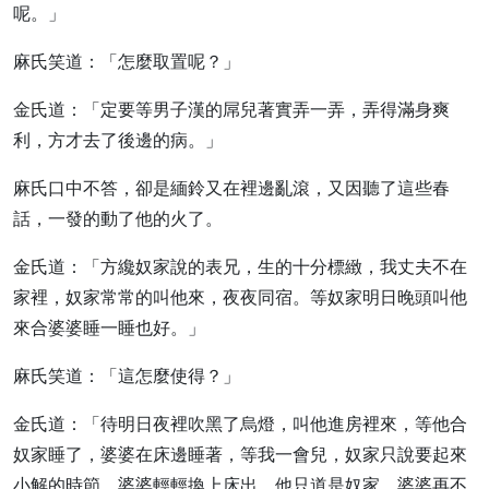
呢。」
麻氏笑道：「怎麼取置呢？」
金氏道：「定要等男子漢的屌兒著實弄一弄，弄得滿身爽
利，方才去了後邊的病。」
麻氏口中不答，卻是緬鈴又在裡邊亂滾，又因聽了這些春
話，一發的動了他的火了。
金氏道：「方纔奴家說的表兄，生的十分標緻，我丈夫不在
家裡，奴家常常的叫他來，夜夜同宿。等奴家明日晚頭叫他
來合婆婆睡一睡也好。」
麻氏笑道：「這怎麼使得？」
金氏道：「待明日夜裡吹黑了烏燈，叫他進房裡來，等他合
奴家睡了，婆婆在床邊睡著，等我一會兒，奴家只說要起來
小解的時節，婆婆輕輕換上床出，他只道是奴家，婆婆再不