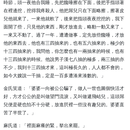
時節，頭一夜他合我睡，先把饞唾擦在下面，後把手指頭著
在裡邊挖，挖得我疼殺人，他把屌兒只在下面略擦，擦著皮
兒他就來了。一來他就軟了，後來把指頭夜夜挖挖的，我下
面開了些，只見他的東西，剛才放進去，略動一動又來了，
一來又不動了。過了一年，遭遭做事，定先放些饞唾，才放
他的東西去，他也有三四抽來的，也有五六抽來的，極少的
十三四抽來的，我問他，你怎麼也有一兩抽來的時候，也有
十三四抽來的時候。他說男子漢七八抽的極多，兩三抽的亦
不少，我到十三四抽才來，這叫極長久的，人人都不會的，
如今大嫂說一千抽，定是一百多遭湊來湊數的。」
金氏笑道：「婆婆一向被公公騙了，做人一世也圖個快活才
好，方才公公的是叫做望門流淚，又叫做遞飛岵兒，這頭屌
兒便是硬也怕不十分硬，放進屄裡一些沒有趣兒的。婆婆直
苦了半世了。」
麻氏道：「裡面麻癢的緊，拏出來罷。」