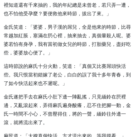
裡知道還有千來抽的，我的年紀總是未曾老，若只弄一遭，
也不怕他受孕麼？要便救他來時節，拔出了來。」
金氏笑道：「婆婆，男子漢的屌兒，全是他來的時節，比尋
常越加紅脹，塞滿在屄心裡，抽來抽去，真個暈殺人呢。婆
婆若怕有身孕，我有當初做女兒的時節，打胎藥兒，盡好吃
些，婆婆放心便了。」
這時節說的麻氏十分火動，笑道：「真個又比賽屌頭快活
些。我只恨當初錯嫁了老公，白白的誤了我十多年青春，到
了如今快活起來也不遲呢。」
金氏遂把手去在麻氏小肚下邊一陣亂搖，只見緬鈴在屄裡
邊，又亂滾起來，弄得麻氏遍身酸癢，忍不住把腳一動，金
氏一時間不小心，不曾壓得住，將的一聲，緬鈴往外邊一
滾，就將流出來了。
麻民道：「大嫂真個快活，方才流出來的，等我摸看。」