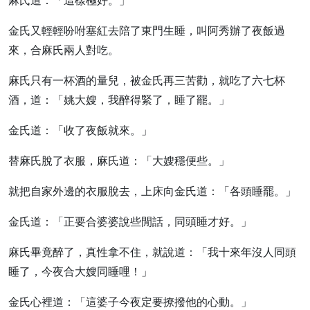
麻氏道：「這樣極好。」
金氏又輕輕吩咐塞紅去陪了東門生睡，叫阿秀辦了夜飯過
來，合麻氏兩人對吃。
麻氏只有一杯酒的量兒，被金氏再三苦勸，就吃了六七杯
酒，道：「姚大嫂，我醉得緊了，睡了罷。」
金氏道：「收了夜飯就來。」
替麻氏脫了衣服，麻氏道：「大嫂穩便些。」
就把自家外邊的衣服脫去，上床向金氏道：「各頭睡罷。」
金氏道：「正要合婆婆說些閒話，同頭睡才好。」
麻氏畢竟醉了，真性拿不住，就說道：「我十來年沒人同頭
睡了，今夜合大嫂同睡哩！」
金氏心裡道：「這婆子今夜定要撩撥他的心動。」