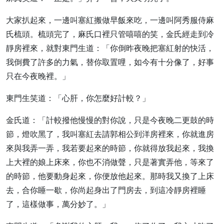
大家扒起來，一邊叫塞紅搬做早飯來吃，一邊叫阿秀服侍麻
氏梳頭。梳頭完了，麻氏口裡只管嘻嘻的笑，金氏經走到冷
靜房裡來，就對東門生道：「你倒昨夜晚把塞紅射的快活，
我倒費了許多的力氣，替你取置哩，如今有十分像了，好事
只在今夜晚裡。」
東門生笑道：「心肝，你怎麼好計較？」
金氏道：「計較撥他慢慢的對你說，只是今夜晚二更鼓的時
節，燈吹黑了，我叫塞紅去請郭相公到洋房裡來，你就進房
來與我弄一弄，我若要起來的時節，你就得放我起來，我換
上大裡的娘上床來，你也不消做聲，只是著實弄他，等來了
的時節，他要動身起來，你便放他起來。那時我又換了上床
去，合你睡一歇，你尚起身出了門房去，到這冷靜房裡睡
了，這樣做事，萬分妙了。」