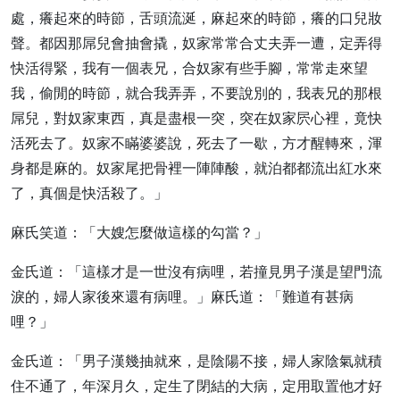
處，癢起來的時節，舌頭流涎，麻起來的時節，癢的口兒妝
聲。都因那屌兒會抽會撬，奴家常常合丈夫弄一遭，定弄得
快活得緊，我有一個表兄，合奴家有些手腳，常常走來望
我，偷閒的時節，就合我弄弄，不要說別的，我表兄的那根
屌兒，對奴家東西，真是盡根一突，突在奴家屄心裡，竟快
活死去了。奴家不瞞婆婆說，死去了一歇，方才醒轉來，渾
身都是麻的。奴家尾把骨裡一陣陣酸，就泊都都流出紅水來
了，真個是快活殺了。」
麻氏笑道：「大嫂怎麼做這樣的勾當？」
金氏道：「這樣才是一世沒有病哩，若撞見男子漢是望門流
淚的，婦人家後來還有病哩。」麻氏道：「難道有甚病
哩？」
金氏道：「男子漢幾抽就來，是陰陽不接，婦人家陰氣就積
住不通了，年深月久，定生了閉結的大病，定用取置他才好