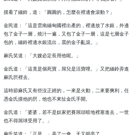
摸看了緬鈴，道：「圓圓的，怎麼在裡邊會滾動？」
金民道：「這是雲南緬甸國裡出產的，裡邊放了水銀，外邊
包了金子一層，燒汁一遍，又包了金子一層，這是七層金子
包的，緬鈴裡邊水銀流出，震的金子亂滾。」
麻氏笑道：「大嫂必定長用他呢。」
金氏道：「這竟是個死寶，屌兒是活寶哩。」又把緬鈴弄進
麻氏屄裡去。
這時節麻氏又有些沒正經的，一來是火動，二來要爽利，任
憑金氏摸他的屄，他也不來扯金氏手開。
金氏道：「婆婆，若不是奴家把賽屌頭暗地裡塞進去，一世
也不得屌球受用了。」
麻氏笑道：「正是。」弄了一會，天又明亮了。