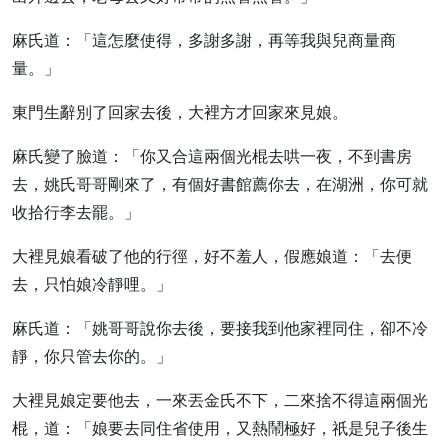
麻氏道：「這怎麼使得，多謝多謝，再等我與兒商量商
量。」
東門生辭別了回家去後，大裡方才回家來見娘。
麻氏變了臉道：「你又合這兩個光棍去哄一夜，不到書房
去，姚氏哥哥剛來了，有個好書館薦你去，在湖洲，你可就
收拾行李去罷。」
大裡見娘看破了他的行徑，好不羞人，假應娘道：「去便
去，只怕娘冷靜哩。」
麻氏道：「姚哥哥說你去後，要接我到他家裡同住，卻不冷
靜，你只管去你的。」
大裡見娘定要他去，一來丟金氏不下，二來捨不得這兩個光
棍，道：「娘要去同住省使用，又熱鬧極好，祇是兒子後生