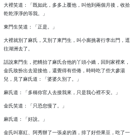
大裡笑道：「既如此，多多上覆他，叫他到兩個月後，收拾
乾乾淨淨的等我。」
東門生笑道：「正是。」
大裡就別了麻氏，又別了東門生，叫小廝挑著行李出門，逕
往湖洲去了。
話說東門生，把轎抬了麻氏合他的丫頭小嬌，回到家裡來，
金氏妝扮出去迎接他，還覺得有些倦，時時吃了些大參湯
兒，見了麻氏道：「婆婆久別了。」
麻氏道：「多稱你官人去接我來，只是我心裡不安。」
金氏笑道：「只恐怠慢了。」
麻氏道：「好說。」
金氏叫塞紅、阿秀辦了一張桌的酒，排了好些果豆，吃了一