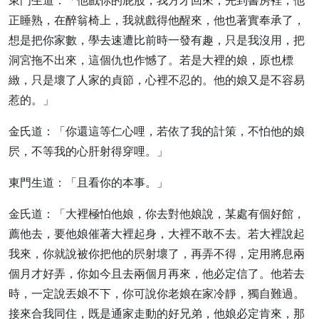
東門生道：「他戲你的屁股，我方才回來，先到書房裡，他
正睡熟，在醉翁椅上，我就戲得他醒來，他也著實奉承了，
想是把你家數，學去速遭比前時一發有趣，只是我沒用，把
洞宮拖不出來，這個仇也作憾了。若是大裡的娘，原也標
緻，只是壞了人家的貞節，心裡不忍的。他的娘又是不容易
惹的。」
金氏道：「你還這等仁心哩，若依了我的計策，不怕他的娘
屄，不等我的心肝射得穿哩。」
東門生道：「且看你的本事。」
金氏道：「大裡極怕他娘，你去對他娘說，某處有個好館，
薦他去，要他娘催著大裡起身，大裡不敢不去。若大裡說起
我來，你就說被你把他的屄射壞了，再弄不得，定用將息兩
個月才好弄，你如今且去兩個月再來，他必定信了。他若去
時，一定說丟娘不下，你可說你老娘在家冷靜，獨自難過。
接來合我同住，既是通家走動的好兄弟，他娘必定肯來，那