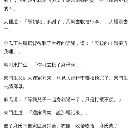
的了，你的娘不就是阿婆麼？媳婦供養阿婆，有什麼當不起
的！」
大裡道：「既如此，多謝了，我就去收拾行李。」大裡別去
了。
金氏正在廳房背後聽了大裡的話兒，道：「天殺的！還要弄
我哩。」
就叫東門生：「你可去接了麻母來。」
東門生又到大裡家裡來，只見大裡行李都收拾完了。東門生
去請麻母。
麻氏道：「等我兒子一起身就過來了，只是打攪不便。」
東門生道：「通家骨肉，說那裡話來。」
催了麻氏把自家隨身鋪蓋、衣服，收拾收拾，麻氏應了。