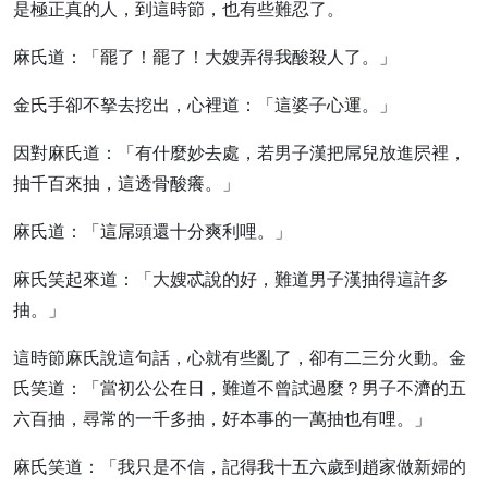
是極正真的人，到這時節，也有些難忍了。
麻氏道：「罷了！罷了！大嫂弄得我酸殺人了。」
金氏手卻不拏去挖出，心裡道：「這婆子心運。」
因對麻氏道：「有什麼妙去處，若男子漢把屌兒放進屄裡，
抽千百來抽，這透骨酸癢。」
麻氏道：「這屌頭還十分爽利哩。」
麻氏笑起來道：「大嫂忒說的好，難道男子漢抽得這許多
抽。」
這時節麻氏說這句話，心就有些亂了，卻有二三分火動。金
氏笑道：「當初公公在日，難道不曾試過麼？男子不濟的五
六百抽，尋常的一千多抽，好本事的一萬抽也有哩。」
麻氏笑道：「我只是不信，記得我十五六歲到趙家做新婦的