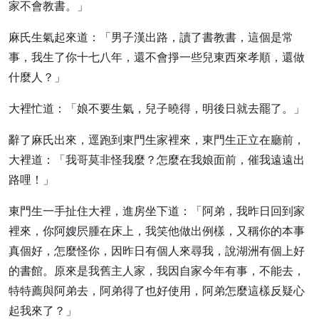
家不會教書。」
麻氏生氣起來道：「男子漢出路，讀了書教書，這個是常
事，我生了你十七八年，還不會掙一些兒東西來孝順，還做
什麼人？」
大裡忙道：「娘不要生氣，兒子曉得，明後日就去罷了。」
辭了麻氏出來，逕跑到東門生家裡來，東門生正立在廳前，
大裡道：「我哥莫非怪我麼？怎麼在我娘面前，催我遠遠出
路哩！」
東門生一手扯住大裡，進房坐下道：「阿弟，我昨日回到家
裡來，你阿嫂屄腫在床上，我笑他做出例樣，又稱你的本事
真個好，怎麼怪你，因昨日有個人來尋我，說湖洲有個上好
的書館。原來是我舊主人家，我因自家今年有事，不能去，
特特薦與阿弟去，阿弟得了也好使用，阿弟怎麼這樣反疑心
起我來了？」