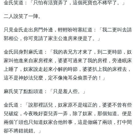
金氏笑道：「只怕有活寶弄了，這個死寶也不稀罕了。」
二人說笑了一陣。
只見金氏走出房門外邊，輕輕吩咐塞紅道：「我二更叫去請
郭相公，你可竟請了家主公進房來便是了。」
金氏回身對麻氏道：「我的表兄方才來了，到二更時節，奴
家叫他進來自家房裡來，婆婆可過來了我的房裡，旁邊眠床
上睡了，奴家說走起來小解的時節，婆婆扒上我的床裡去，
這不是神妙法兒麼，定不像掩耳朵偷票子的！」
麻氏笑了點點頭道：「只是羞人些。」
金氏道：「說那裡話兒，奴家原不是端正的，婆婆不曾有些
兒破綻，今夜晚好耍兒弄一弄，除了奴家，那個知道。便是
兩個丫頭也只知道奴家合他幹事，這是做瞞了兩頭，打中間
卻不將錯就錯。」