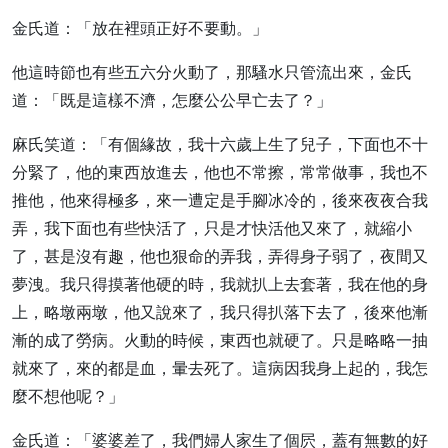
金氏道：「放在裡頭正好不要動。」
他這時節也有些五六分火動了，那騷水只管流出來，金氏
道：「既是這樣不濟，怎麼公公早亡去了？」
麻氏笑道：「有個緣故，我十六歲上生了兒子，下面也不十
分緊了，他的東西放進去，他也不常擦，常常做事，我也不
推他，他來得極多，來一遭定是手腳冰冷的，後來夜夜合我
弄，我下面也有些快活了，只是才快活他又來了，就縮小
了，甚是沒有趣，他也狠命的弄我，弄得身子弱了，夜間又
夢洩。我只得摸著他硬的時，我就扒上去套著，我在他的身
上，略墩兩墩，他又說來了，我只得扒落下去了，後來他漸
漸的成了勞病。火動的時候，東西也就硬了。只是略略一抽
就來了，來的都是血，暈去死了。這病因我身上起的，我怎
麼不想他呢？」
金氏道：「婆婆差了，我們婦人家生了個屄，蓋有無數的好