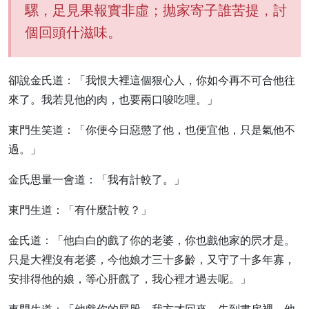
騾，足見果報實非虛；拋家寄子誰苦提，討
個回頭什滋味。
卻說金氏道：「我恨大裡這個狠心人，你如今再不可合他往
來了。我若見他的肉，也要兩口唆吃哩。」
東門生笑道：「你便今日惡懲了他，也便宜他，只是氣他不
過。」
金氏思量一會道：「我有計較了。」
東門生道：「有什麼計較？」
金氏道：「他白白的戲了你的老婆，你也戲他家的屄才是。
只是大裡沒有老婆，今他娘才三十多齡，又守了十多年寡，
安排得他的娘，等心肝戲了，我心裡才過去呢。」