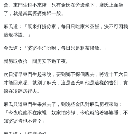
會。東門生也不來陪，只有金氏在旁邊坐下，麻氏上面坐
了，就是當真婆婆媳婦一般。
麻氏道：「既來打攪你家，每日只吃家常茶飯，決不可因我
這般盛設。」
金氏道：「婆婆不消吩咐，每日只是粗茶淡飯。」
就另取收拾一間房安下過了夜。
次日清早東門生起來說，要到鄉下探個親去，將近十五六日
才能回來呢。就別了麻氏，這是金氏叫他是這樣的告別，實
躲在冷靜房裡去。
麻氏只道東門生果然去了，到晚些金氏對麻氏房裡來道：
「今夜晚他不在家裡，奴家怕冷靜，今晚就陪著婆婆睡，不
知婆婆肯也不肯？」