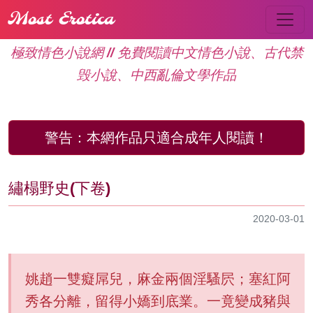
Most Erotica
極致情色小說網 // 免費閱讀中文情色小說、古代禁
毁小說、中西亂倫文學作品
警告：
本網作品只適合成年人閱讀！
繡榻野史(下卷)
2020-03-01
姚趙一雙癡屌兒，麻金兩個淫騷屄；塞紅阿
秀各分離，留得小嬌到底業。一竟變成豬與