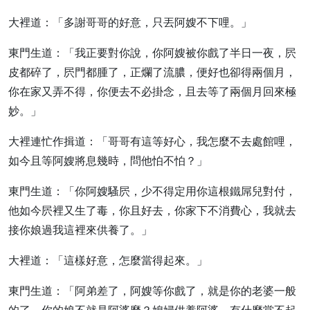
大裡道：「多謝哥哥的好意，只丟阿嫂不下哩。」
東門生道：「我正要對你說，你阿嫂被你戲了半日一夜，屄
皮都碎了，屄門都腫了，正爛了流膿，便好也卻得兩個月，
你在家又弄不得，你便去不必掛念，且去等了兩個月回來極
妙。」
大裡連忙作揖道：「哥哥有這等好心，我怎麼不去處館哩，
如今且等阿嫂將息幾時，問他怕不怕？」
東門生道：「你阿嫂騷屄，少不得定用你這根鐵屌兒對付，
他如今屄裡又生了毒，你且好去，你家下不消費心，我就去
接你娘過我這裡來供養了。」
大裡道：「這樣好意，怎麼當得起來。」
東門生道：「阿弟差了，阿嫂等你戲了，就是你的老婆一般