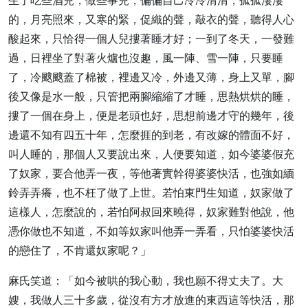
生了吃些酒兒，做些事兒，偏偏自己冷冷清清，孤孤淒淒
的，月亮照來，又寒的緊，促織的聲，敲衣的聲，聽得人心
酸起來，只恰得一個人兒摟著睡才好；一到了冬天，一發難
過，日裡坐了對著火爐也沒趣，風一陣、雪一陣，只要睡
了，冷颼颼蓋了棉被，裡邊又冷，外邊又薄，身上又單，腳
後又像是水一般，只管把兩腳縮縮了才睡，思熱烘烘的睡，
摟了一個在身上，便是老頭也好，思想前邊才守的幾年，後
邊還不知有四五十年，怎麼捱的到老，有改嫁的體面不好，
叫人睡的，那個人又要說出來，人便要知道，如今婆婆假充
了奴家，要合他弄一夜，等他著實幹得婆婆快活，也強如緬
鈴弄弄癢，也不枉了做了上世。若怕東門生知道，奴家做了
這樣人，怎麼說的，若怕阿叔回來曉得，奴家難對他說，他
憑你做也不知道，不如等奴家叫他弄一弄看，只怕婆婆快活
的戀住了，不肯還奴家呢？」
麻氏笑道：「如今被哄的我心動，我也願不得丈夫了。大
嫂，我做人三十多歲，從沒有方才放進的東西這等快活，那