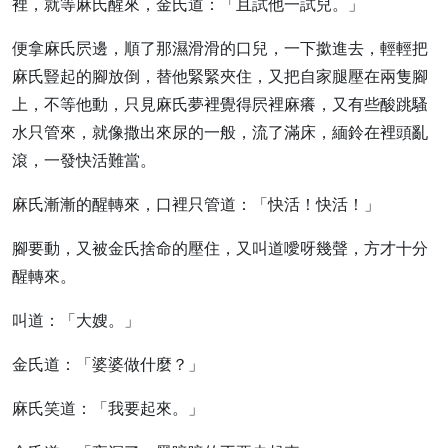
裡，就等麻氏醒來，金氏道：「且試他一試兒。」
便拿麻氏屄邊，順了那濕滑滑的口兒，一下撳進去，輕輕把
麻氏豎起的腳放倒，替他緊緊夾住，又把自家腿壓在兩隻腳
上，不等他動，只見麻氏夢裡覺得屄裡麻癢，又有些酸跳騷
水只管來，就像撒出來尿的一般，流了滿床，緬鈴在裡頭亂
滾，一發快活難當。
麻氏漸漸的醒轉來，口裡只管道：「快活！快活！」
腳要動，又被金氏捨命的壓住，又叫道噯呀幾聲，方才十分
醒轉來。
叫道：「大嫂。」
金氏道：「婆婆做什麼？」
麻氏笑道：「我要起來。」