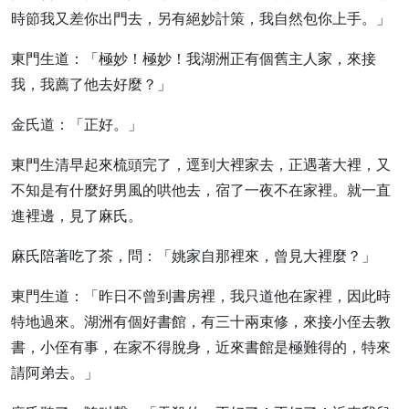
時節我又差你出門去，另有絕妙計策，我自然包你上手。」
東門生道：「極妙！極妙！我湖洲正有個舊主人家，來接
我，我薦了他去好麼？」
金氏道：「正好。」
東門生清早起來梳頭完了，逕到大裡家去，正遇著大裡，又
不知是有什麼好男風的哄他去，宿了一夜不在家裡。就一直
進裡邊，見了麻氏。
麻氏陪著吃了茶，問：「姚家自那裡來，曾見大裡麼？」
東門生道：「昨日不曾到書房裡，我只道他在家裡，因此時
特地過來。湖洲有個好書館，有三十兩束修，來接小侄去教
書，小侄有事，在家不得脫身，近來書館是極難得的，特來
請阿弟去。」