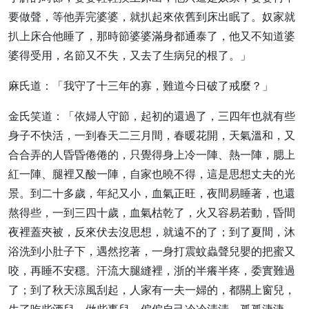
要做聲，等他弄完婆婆，就扒起來依舊到床出眠了。奴家就
扒上床合他睡了，那時節婆婆滿身都通泰了，他又不知道婆
婆得受用，名節又不失，又去了生病兒的根了。」
麻氏道：「我守了十三年的寡，難道今日破了戒麼？」
金氏笑道：「依婦人守節，起初的還過了，三四年也就有些
身子不快活，一到春天二三月間，春暖花開，天氣溫和，又
合合弄的人昏昏倦倦的，只覺得身上冷一陣、熱一陣，腮上
紅一陣、腿裡又酸一陣，自家也曉不得，這是思想丈夫的光
景。到二十多歲，年紀又小，血氣正旺，夜間易睡著，也還
熬得些，一到三四十歲，血氣枯乾了，火又容易若動，昏間
夜裡蓋夾被，反來伏去沒思想，就遠不的了；到了夏間，沐
浴洗到小肚子下，遇然挖著，一身打震蚊蟲聲兒嬰的把蜜又
咬，再睡不安穩。汗流大腿縫裡，浙的半癢半疼，委實難過
了；到了秋天涼風刮起，人家有一夫一婦的，都關上窗兒，