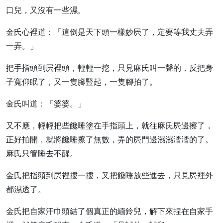
口兒，又沒有一些濕。
金氏心裡道：「這倒是天下頭一樣妙屄了，定要等我丈夫弄
一弄。」
把手指頭到屄裡頭，輕輕一挖，只見麻氏叫一聲的，反把身
子寬仰眠了，又一隻腳豎起，一隻腳拍了。
金氏叫道：「婆婆。」
又不應，輕輕把些饞唾塗在手指頭上，就往麻氏屄邊擦了，
正好拍開，就將饞唾擦了無數，弄的屄門邊濕濕涾涾的了。
麻氏只管睡去不醒。
金氏把指頭到屄裡摟一摟，又把饞唾放些進去，只見屄裡外
都濕透了。
金氏把自家汗巾頭結了個真正的緬鈴兒，解下來捏在自家手