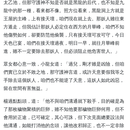
太乙池，但那守護神不知是否就是黑龍的后代，也不知是九
龍中的那一種，看來都不像。照方位看來，黑龍洞上方就是
王屋的主峰，上有接天壇，咱們現在就上去。那妖人雖往東
方遁走，但我估計那妖人必定住在西方的月華峰，咱們不知
他傷勢如何，卻要防范他偷襲，只有接天壇可攻可守，今日
天色已宴，咱們在接天壇過夜，明日一早，就往月華峰前
進，雖不一定要除去那妖人，但必須阻止他危害世人。」
眾女都心意一致，小龍女道︰「過兒，剛才雖是凶險，但咱
們實已立於不敗之地，那守護神言道，或許天意要假我等之
手除去這個妖人，咱們也不能逆了天意，這妖人如此凶惡，
留在世間有害無益。」
楊過點點頭，道︰「他不與咱們溝通就下殺手，目的確是為
了那枚穢物聚積的巨卵，雖不知他要那穢物巨卵何用，但不
會用於正途，已可確定，其心可誅，但下次見面總要設法與
他溝通，如能打消他的念頭，讓他改邪歸正，也不一定非除