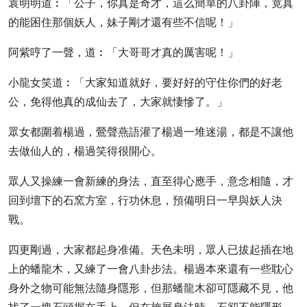
袁明明道︰「公子，你真是奇才，這么簡單的八卦陣，竟真
的能困住那個妖人，妹子剛才還有些不信呢！」
阿紫哼了一聲，道︰「大哥哥才真的厲害呢！」
小龍女笑道︰「大家知道就好，要好好的守住你們的好老
公，免得他真的成仙去了，大家就悽慘了。」
眾女都圍着楊過，鶯聲燕語灌了楊過一堆迷湯，都是不讓他
去做仙人的，楊過笑得很開心。
眾人又操練一會新練的身法，直至得心應手，意念相隨，才
回到壇下的石窯方室，行功休息，預備明日一早與妖人決
戰。
四更剛過，大家都起身准備。天色未明，眾人已拔起插在地
上的蟠龍木，又練了一會八卦步法。楊過本來還有一些耽心
身外之物可能無法隨身隱形，但那蟠龍木卻可隱藏不見，他