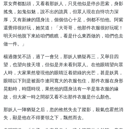
眾女齊都點頭，又看着那妖人，只見他似是停步思索，身影
搖曳，如鬼似魅，說不出的詭異，但眾人現在自恃功力深
厚，又有新練的隱身法，個個信心十足，倒都不怕他。阿紫
還覺得很好玩，她笑道︰「大哥哥，他那件衣服很好玩呢！
明天叫他脫下來給咱們瞧瞧，看是什么東西做的，咱們也去
做一件。」
楊過微笑不語，過了一會兒，那妖人猶疑再三，又舉目四
望，也望向接天壇，但似是并未看到眾人。在他眼睛望向眾
人時，大家果然發現他的眼睛泛着碧綠的光芒，甚是妖異，
眼睛以下則是被面巾連同寬大的衣服包住，那件衣服在身形
晃動時，時隱時現，果然他的隱身法有一半是靠衣服的緣
故，但大家一時之間卻又看不出那件衣服是什么顏色。
那妖人一陣猶疑之后，忽的攸然失去了蹤影，殺氣也霍然消
失，顯是他在不得要領之下，飄然而去。