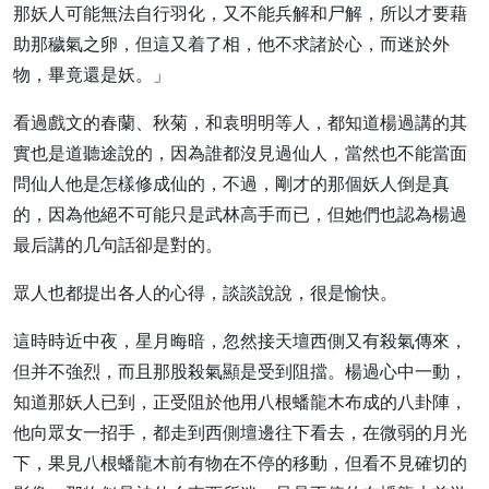
那妖人可能無法自行羽化，又不能兵解和尸解，所以才要藉
助那穢氣之卵，但這又着了相，他不求諸於心，而迷於外
物，畢竟還是妖。」
看過戲文的春蘭、秋菊，和袁明明等人，都知道楊過講的其
實也是道聽途說的，因為誰都沒見過仙人，當然也不能當面
問仙人他是怎樣修成仙的，不過，剛才的那個妖人倒是真
的，因為他絕不可能只是武林高手而已，但她們也認為楊過
最后講的几句話卻是對的。
眾人也都提出各人的心得，談談說說，很是愉快。
這時時近中夜，星月晦暗，忽然接天壇西側又有殺氣傳來，
但并不強烈，而且那股殺氣顯是受到阻擋。楊過心中一動，
知道那妖人已到，正受阻於他用八根蟠龍木布成的八卦陣，
他向眾女一招手，都走到西側壇邊往下看去，在微弱的月光
下，果見八根蟠龍木前有物在不停的移動，但看不見確切的