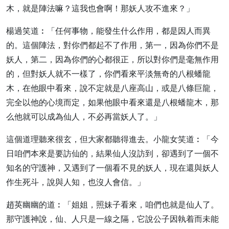
木，就是陣法嘛？這我也會啊！那妖人攻不進來？」
楊過笑道︰「任何事物，能發生什么作用，都是因人而異
的。這個陣法，對你們都起不了作用，第一，因為你們不是
妖人，第二，因為你們的心都很正，所以對你們是毫無作用
的，但對妖人就不一樣了，你們看來平淡無奇的八根蟠龍
木，在他眼中看來，說不定就是八座高山，或是八條巨龍，
完全以他的心境而定，如果他眼中看來還是八根蟠龍木，那
么他就可以成為仙人，不必再當妖人了。」
這個道理聽來很玄，但大家都聽得進去。小龍女笑道︰「今
日咱們本來是要訪仙的，結果仙人沒訪到，卻遇到了一個不
知名的守護神，又遇到了一個看不見的妖人，現在還與妖人
作生死斗，說與人知，也沒人會信。」
趙英幽幽的道︰「姐姐，照妹子看來，咱們也就是仙人了。
那守護神說，仙、人只是一線之隔，它說公子因執着而未能