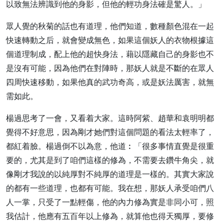
以致無法辨識到他的身影，但他的輕功身法確是驚人。」
眾人覺的秋菊的話也有道理，他們知道，數種顏色混在一起
快速轉動之后，就會變成無色，如果這個妖人的衣物根據這
個道理制成，配上他的超快身法，藉以隱藏自己的身影也不
是沒有可能，因為他們在對陣時，那妖人就是不斷的在眾人
四周快速移動，如果他真的武功奇高，或是妖法厲害，就無
需如此。
楊過思考了一會，又看着大家。這時阿紫、趙華和袁明明都
覺得不好意思，因為剛才她們對這個問題的看法太輕率了，
都紅着臉。楊過倒不以為意，他道︰「很多事情直覺是很重
要的，尤其是到了咱們這樣的修為，不需要去鑽牛角尖，就
像剛才我說的以純厚對不純厚的道理是一樣的。其實大家說
的都有一些道理，也都有可能。我在想，那妖人承受咱們八
人一掌，只受了一點輕傷，他的內力修為實是非同小可，照
我估計，他應有五百年以上修為，就算他也得天獨厚，要修