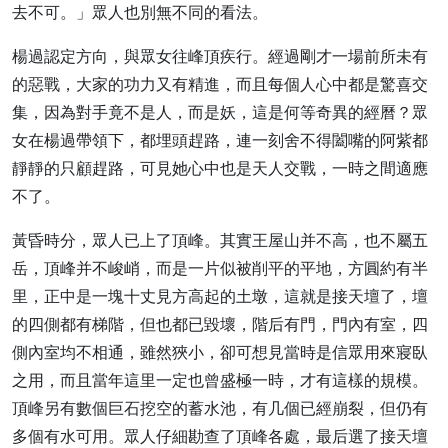
去不可。」眾人也別無不同的看法。
楊過認定方向，與眾女往峰頂疾行。經過剛才一場前所未有
的惡戰，大家的功力又有精進，而且每個人心中都是驚喜交
集，因為對手竟不是人，而是妖，這是何等奇異的經曆？眾
女在楊過帶領下，都埋頭趕路，連一刻舍不得闔嘴的阿紫都
靜靜的只顧趕路，可見她心中也是天人交戰，一時之間適應
不了。
黃昏時分，眾人已上了頂峰。其實王屋山并不高，也不屬五
岳，頂峰并不峻峭，而是一片似被削平的平地，方圓約有半
里，正中是一塊十丈見方高起的土墩，這就是接天壇了，壇
的四側都有梯階，但也都已毀壞，階后有門，門內有室，四
側內室均不相通，雖然狹小，卻可想見當時是信眾用來寢臥
之用，而且當年這里一定也曾盛極一時，才有這樣的規模。
頂峰另有數個巨石挖空的蓄水池，有几個已經崩裂，但仍有
多個有水可用。眾人仔細勘查了頂峰各處，最后選了接天壇