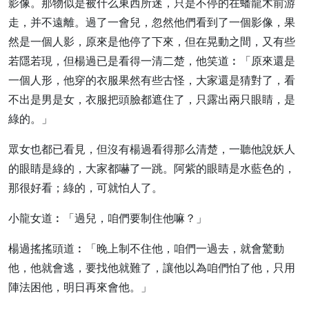
影像。那物似是被什么東西所迷，只是不停的在蟠龍木前游
走，并不遠離。過了一會兒，忽然他們看到了一個影像，果
然是一個人影，原來是他停了下來，但在晃動之間，又有些
若隱若現，但楊過已是看得一清二楚，他笑道︰「原來還是
一個人形，他穿的衣服果然有些古怪，大家還是猜對了，看
不出是男是女，衣服把頭臉都遮住了，只露出兩只眼睛，是
綠的。」
眾女也都已看見，但沒有楊過看得那么清楚，一聽他說妖人
的眼睛是綠的，大家都嚇了一跳。阿紫的眼睛是水藍色的，
那很好看；綠的，可就怕人了。
小龍女道︰「過兒，咱們要制住他嘛？」
楊過搖搖頭道︰「晚上制不住他，咱們一過去，就會驚動
他，他就會逃，要找他就難了，讓他以為咱們怕了他，只用
陣法困他，明日再來會他。」