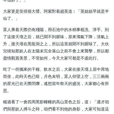
半仙好了。」
大家更是笑得很大聲。阿紫對着趙英道︰「英姐姐早就是半
仙了。」
眾人乘着天際仍有殘陽，用石池中的水稍事梳洗、淨手。到
了這接天壇之后，就已聞不到腥味，原來濁氣下降，清氣上
升，接天壇在黑龍洞之上，所以這里就聞不到腥味了。大伙
兒猜知那妖人在太陽未完全落山之前不會上來襲擊，所以都
盡情觀賞美景，不管如何，今天大家可都是不虛此行。
吃了一些攜來的干糧、飲水之后，大家在接天壇上居中席地
而坐，此時天色已暗，月色未明，眾人仰望上空，三三兩兩
的星光已在天際閃爍，遙想當年祭天的盛況，大家都心有所
思。
楊過看了一會四周黑影幢幢的高山景色之后，道︰「適才咱
們與那妖人搏斗之時，咱們看不到他的身影，大家可知道這