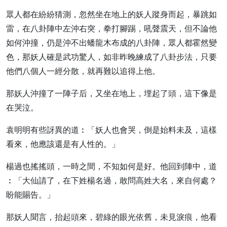
眾人都在紛紛猜測，忽然坐在地上的妖人蹤身而起，暴跳如
雷，在八卦陣中左沖右突，拳打腳踢，吼聲震天，但不論他
如何沖撞，仍是沖不出蟠龍木布成的八卦陣，眾人都霍然變
色，那妖人確是武功驚人，如非昨晚練成了八卦步法，只要
他們八個人一經分散，就再難以追得上他。
那妖人沖撞了一陣子后，又坐在地上，埋起了頭，這下像是
在哭泣。
袁明明有些訝異的道︰「妖人也會哭，倒是始料未及，這樣
看來，他應該還是有人性的。」
楊過也搖搖頭，一時之間，不知如何是好。他回到陣中，道
︰「大仙請了，在下姓楊名過，敢問高姓大名，來自何處？
盼能賜告。」
那妖人聞言，抬起頭來，碧綠的眼光依舊，未見淚痕，他看