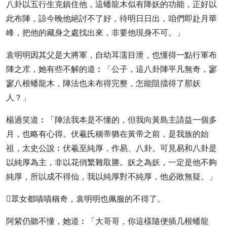
八卦以五行生克鎮住他，這蟠龍木似有降妖的功能，正好以
此布陣，諒今晚他絕討不了好，待明日日出，咱們即赴月華
峰，把他的藏身之處找出來，非要他現身不可。」
袁明明因其父是大將軍，自幼耳濡目泄，也懂得一點行軍布
陣之朮，她有些不解的道︰「公子，這八卦陣平凡無奇，寥
寥八根蟠龍木，陣法也未布得完整，怎能阻擋得了那妖
人？」
楊過笑道︰「陣法我本是不懂的，但我向黃島主請益一個多
月，也略有心得。伏羲氏稱帝猶在黃帝之前，是我族的始
祖，太史公說︰伏羲至純厚，作易、八卦。可見易和八卦是
以純厚為主，非以花俏繁雜取勝。妖之為妖，一定是他不夠
純厚，所以成不得仙，我以純厚對不純厚，他必敗無疑。」
眾女都嘖嘖稱奇，袁明明也佩服的不得了。
阿紫仍聽不懂，她道︰「大哥哥，你這樣隨便插几根蟠龍