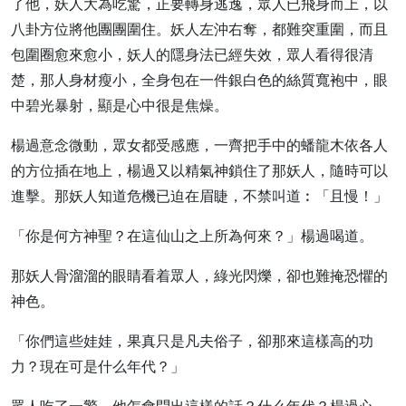
了他，妖人大為吃驚，正要轉身逃逸，眾人已飛身而上，以
八卦方位將他團團圍住。妖人左沖右奪，都難突重圍，而且
包圍圈愈來愈小，妖人的隱身法已經失效，眾人看得很清
楚，那人身材瘦小，全身包在一件銀白色的絲質寬袍中，眼
中碧光暴射，顯是心中很是焦燥。
楊過意念微動，眾女都受感應，一齊把手中的蟠龍木依各人
的方位插在地上，楊過又以精氣神鎖住了那妖人，隨時可以
進擊。那妖人知道危機已迫在眉睫，不禁叫道︰「且慢！」
「你是何方神聖？在這仙山之上所為何來？」楊過喝道。
那妖人骨溜溜的眼睛看着眾人，綠光閃爍，卻也難掩恐懼的
神色。
「你們這些娃娃，果真只是凡夫俗子，卻那來這樣高的功
力？現在可是什么年代？」