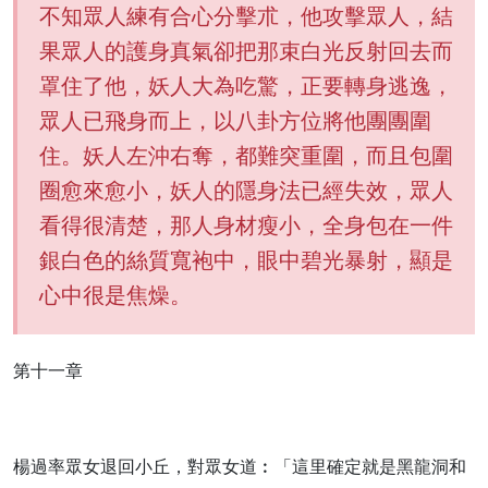
不知眾人練有合心分擊朮，他攻擊眾人，結
果眾人的護身真氣卻把那束白光反射回去而
罩住了他，妖人大為吃驚，正要轉身逃逸，
眾人已飛身而上，以八卦方位將他團團圍
住。妖人左沖右奪，都難突重圍，而且包圍
圈愈來愈小，妖人的隱身法已經失效，眾人
看得很清楚，那人身材瘦小，全身包在一件
銀白色的絲質寬袍中，眼中碧光暴射，顯是
心中很是焦燥。
第十一章
楊過率眾女退回小丘，對眾女道︰「這里確定就是黑龍洞和