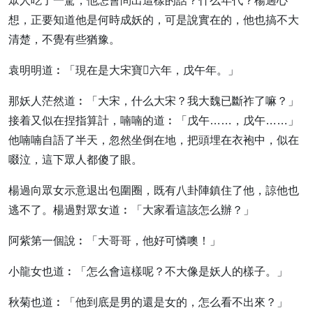
眾人吃了一驚，他怎會問出這樣的話？什么年代？楊過心
想，正要知道他是何時成妖的，可是說實在的，他也搞不大
清楚，不覺有些猶豫。
袁明明道︰「現在是大宋寶六年，戊午年。」
那妖人茫然道︰「大宋，什么大宋？我大魏已斷祚了嘛？」
接着又似在捏指算計，喃喃的道︰「戊午……，戊午……」
他喃喃自語了半天，忽然坐倒在地，把頭埋在衣袍中，似在
啜泣，這下眾人都傻了眼。
楊過向眾女示意退出包圍圈，既有八卦陣鎮住了他，諒他也
逃不了。楊過對眾女道︰「大家看這該怎么辦？」
阿紫第一個說︰「大哥哥，他好可憐噢！」
小龍女也道︰「怎么會這樣呢？不大像是妖人的樣子。」
秋菊也道︰「他到底是男的還是女的，怎么看不出來？」