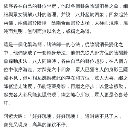
依序各在自己的卦位坐定，他以各個卦象陰陽消長之象，細
細與眾女講解八卦的道理。并說，八卦起於四象，四象起於
兩儀，兩儀歸於陰陽，陰陽合而歸於太極，太極而混沌，混
沌而無明，無明而無以名之，或稱之為道。
這是一個化繁為簡，諸法歸一的心法，從陰陽消長變化之
中，他們練成了一套輕身步法。他們先從八卦方位的陰陽卦
象踩動步法，八人同練時，各由自己的卦位起步，在八個方
位中依序游走。才踩完六十四象，眾人已覺各人的身影已隱
藏不見，但可相互感應彼此的存在和方位，眾人大喜。繼之
降低游走速度，仍能隱藏身影，再繼之停步，以意念移動，
起先各人都只能忽隱忽現，繼之隨心所欲，眾人更是心喜若
狂。
阿紫大叫︰「好好玩噢，好好玩噢！」邊叫邊不見了人，一
會兒又現身，高興的蹦跳不停。