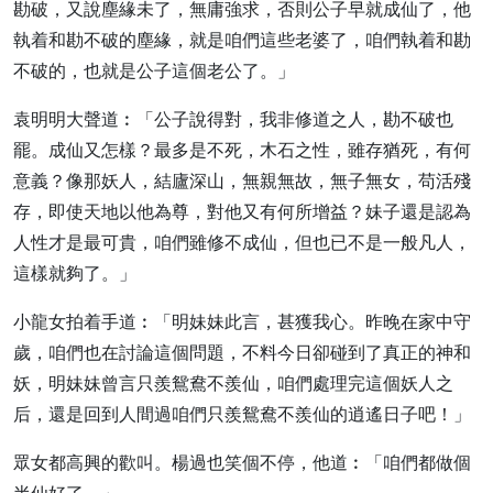
勘破，又說塵緣未了，無庸強求，否則公子早就成仙了，他
執着和勘不破的塵緣，就是咱們這些老婆了，咱們執着和勘
不破的，也就是公子這個老公了。」
袁明明大聲道︰「公子說得對，我非修道之人，勘不破也
罷。成仙又怎樣？最多是不死，木石之性，雖存猶死，有何
意義？像那妖人，結廬深山，無親無故，無子無女，苟活殘
存，即使天地以他為尊，對他又有何所增益？妹子還是認為
人性才是最可貴，咱們雖修不成仙，但也已不是一般凡人，
這樣就夠了。」
小龍女拍着手道︰「明妹妹此言，甚獲我心。昨晚在家中守
歲，咱們也在討論這個問題，不料今日卻碰到了真正的神和
妖，明妹妹曾言只羨鴛鴦不羨仙，咱們處理完這個妖人之
后，還是回到人間過咱們只羨鴛鴦不羨仙的逍遙日子吧！」
眾女都高興的歡叫。楊過也笑個不停，他道︰「咱們都做個