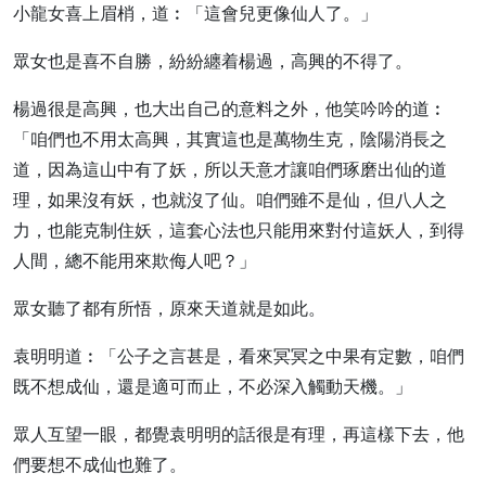
小龍女喜上眉梢，道︰「這會兒更像仙人了。」
眾女也是喜不自勝，紛紛纏着楊過，高興的不得了。
楊過很是高興，也大出自己的意料之外，他笑吟吟的道︰
「咱們也不用太高興，其實這也是萬物生克，陰陽消長之
道，因為這山中有了妖，所以天意才讓咱們琢磨出仙的道
理，如果沒有妖，也就沒了仙。咱們雖不是仙，但八人之
力，也能克制住妖，這套心法也只能用來對付這妖人，到得
人間，總不能用來欺侮人吧？」
眾女聽了都有所悟，原來天道就是如此。
袁明明道︰「公子之言甚是，看來冥冥之中果有定數，咱們
既不想成仙，還是適可而止，不必深入觸動天機。」
眾人互望一眼，都覺袁明明的話很是有理，再這樣下去，他
們要想不成仙也難了。