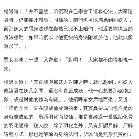
楊過道︰「并不盡然，咱們現在已學會了這套心法，大家隱
身時，仍能彼此感應，同樣的，咱們也可以感應到那妖人，
而那妖人的隱身法現在顯然已比不上咱們，他還要靠快速的
身法移動，如果咱們以比他更快的身法附着於他，他就無所
遁形了。」
眾女都噢了一聲，又齊道︰「對啊！」大家都不由得相視一
笑。
楊過又道︰「其實我與那妖人對陣之時，就已想到，那妖人
應該還在妖凡之間，還沒有真正成妖，他一心想要那穢物之
卵，或是對他的修為有關。」他招呼眾女席地而坐，又道︰
「咱們今天一直在談成仙成佛的事，其實真要成仙也不是肉
身就能成仙的，所謂羽化而登仙，那是要經過一番脫胎化骨
的羽化過程，聽人說，除了羽化之外，又有所謂兵解、尸解
這種方式，那也是解除肉身的法門，所以仙是無形無質的，