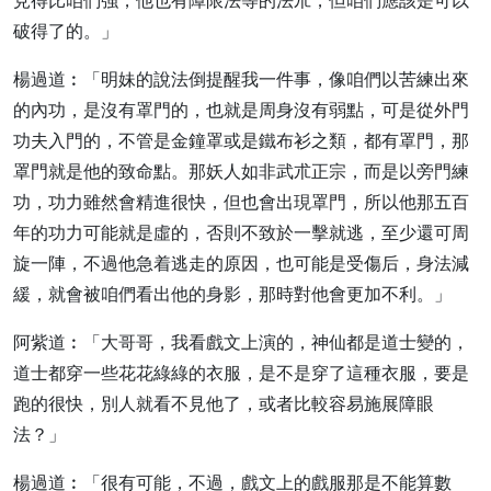
見得比咱們強，他也有障限法等的法朮，但咱們應該是可以
破得了的。」
楊過道︰「明妹的說法倒提醒我一件事，像咱們以苦練出來
的內功，是沒有罩門的，也就是周身沒有弱點，可是從外門
功夫入門的，不管是金鐘罩或是鐵布衫之類，都有罩門，那
罩門就是他的致命點。那妖人如非武朮正宗，而是以旁門練
功，功力雖然會精進很快，但也會出現罩門，所以他那五百
年的功力可能就是虛的，否則不致於一擊就逃，至少還可周
旋一陣，不過他急着逃走的原因，也可能是受傷后，身法減
緩，就會被咱們看出他的身影，那時對他會更加不利。」
阿紫道︰「大哥哥，我看戲文上演的，神仙都是道士變的，
道士都穿一些花花綠綠的衣服，是不是穿了這種衣服，要是
跑的很快，別人就看不見他了，或者比較容易施展障眼
法？」
楊過道︰「很有可能，不過，戲文上的戲服那是不能算數