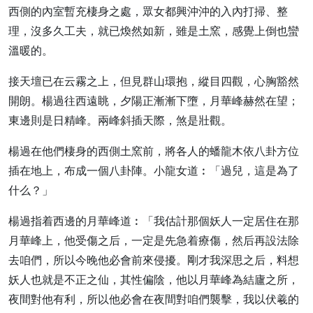
西側的內室暫充棲身之處，眾女都興沖沖的入內打掃、整
理，沒多久工夫，就已煥然如新，雖是土窯，感覺上倒也蠻
溫暖的。
接天壇已在云霧之上，但見群山環抱，縱目四觀，心胸豁然
開朗。楊過往西遠眺，夕陽正漸漸下墮，月華峰赫然在望；
東邊則是日精峰。兩峰斜插天際，煞是壯觀。
楊過在他們棲身的西側土窯前，將各人的蟠龍木依八卦方位
插在地上，布成一個八卦陣。小龍女道︰「過兒，這是為了
什么？」
楊過指着西邊的月華峰道︰「我估計那個妖人一定居住在那
月華峰上，他受傷之后，一定是先急着療傷，然后再設法除
去咱們，所以今晚他必會前來侵擾。剛才我深思之后，料想
妖人也就是不正之仙，其性偏陰，他以月華峰為結廬之所，
夜間對他有利，所以他必會在夜間對咱們襲擊，我以伏羲的