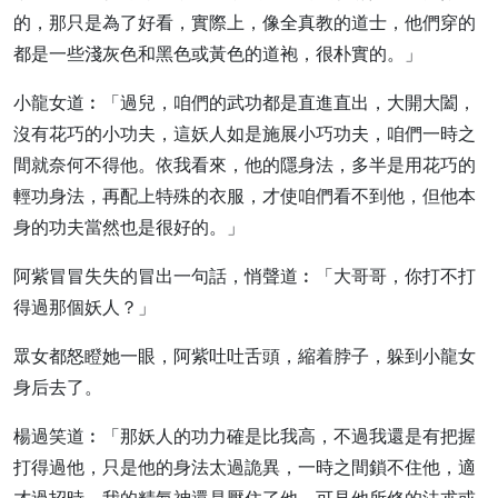
的，那只是為了好看，實際上，像全真教的道士，他們穿的
都是一些淺灰色和黑色或黃色的道袍，很朴實的。」
小龍女道︰「過兒，咱們的武功都是直進直出，大開大闔，
沒有花巧的小功夫，這妖人如是施展小巧功夫，咱們一時之
間就奈何不得他。依我看來，他的隱身法，多半是用花巧的
輕功身法，再配上特殊的衣服，才使咱們看不到他，但他本
身的功夫當然也是很好的。」
阿紫冒冒失失的冒出一句話，悄聲道︰「大哥哥，你打不打
得過那個妖人？」
眾女都怒瞪她一眼，阿紫吐吐舌頭，縮着脖子，躲到小龍女
身后去了。
楊過笑道︰「那妖人的功力確是比我高，不過我還是有把握
打得過他，只是他的身法太過詭異，一時之間鎖不住他，適