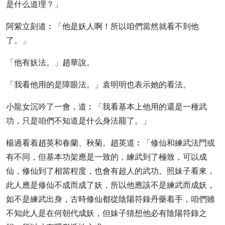
是什么道理？」
阿紫立刻道︰「他是妖人啊！所以咱們當然就看不到他
了。」
「他有妖法。」趙華說。
「我看他用的是障眼法。」袁明明也表示她的看法。
小龍女沉吟了一會，道︰「我看基本上他用的還是一種武
功，只是咱們不知道是什么身法罷了。」
楊過看着趙英和春蘭、秋菊。趙英道︰「修仙和練武法門或
有不同，但基本功架應是一致的，練武到了極致，可以成
仙，修仙到了相當程度，也會有超人的武功。照妹子看來，
此人應是修仙不成而成了妖，所以他應該不是練武而成妖，
如不是練武出身，古時修仙都從陰陽符錄丹藥着手，咱們雖
不知此人是在何朝代成妖，但妹子猜想他必有陰陽符錄之