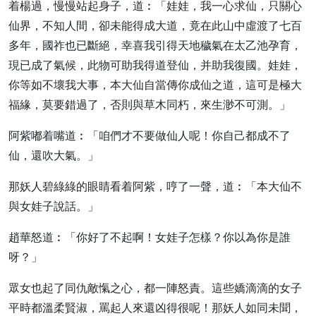
着楊過，慢慢站起身子，道︰「娃娃，我一心求仙，只關心
仙界，不知人間，卻未能得成大道，竟在此山中虛渡了七百
多年，國祚也已斷絕，幸喜我引得天地穢氣在太乙池孕育，
現已成了氣候，此物可助我得道登仙，并助我復國。娃娃，
你等如不壞我大事，本大仙自當傳你成仙之道，這可是極大
福緣，莫要錯過了，否則與草木同朽，來生渺不可測。」
阿紫嘟着嘴道︰「咱們才不要做仙人呢！你自己都成不了
仙，還吹大氣。」
那妖人碧綠綠的眼睛看着阿紫，哼了一聲，道︰「本大仙不
與女娃子說話。」
趙華怒道︰「你好了不起啊！女娃子怎樣？你以為你是誰
呀？」
眾女也起了同仇敵愾之心，都一陣怒責。這些嬌滴滴的女子
平時都溫柔賢淑，罵起人來還凶得很呢！那妖人如同未聞，