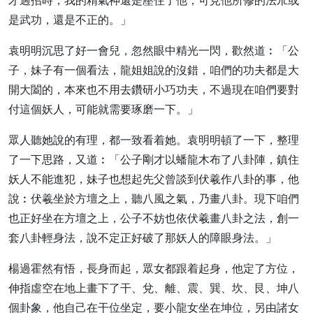
才過招時，我的精氣神還是壓住了他，可見他所修的法朮或
是武功，還是不正的。」
袁明明沉思了好一會兒，忽然眼中精光一閃，歡然道︰「公
子，妹子有一個看法，龍姐姐說的沒錯，咱們的功夫都是大
開大闔的，本來也不用去鑽研小巧功夫，不過現在咱們要對
付這個妖人，可能就需要琢磨一下。」
眾人聽她說的有理，都一致看着她。袁明明頓了一下，整理
了一下思路，又道︰「公子剛才以蟠龍木布了八卦陣，鎮住
妖人不能進犯，妹子也想起先父曾談到伏羲作八卦的事，他
說︰伏羲坐於方壇之上，聽八風之氣，乃畫八卦。現下咱們
也正好坐在方壇之上，公子不妨也依伏羲畫八卦之法，創一
套八卦輕身法，說不定正好破了那妖人的障眼身法。」
楊過霍然有悟，長身而起，眾女都跟着起身，他定了方位，
伸指虛空在地上畫下了干、兌、離、震、巽、坎、艮、坤八
個卦象，他自己在干位坐定，要小龍女坐在坤位，另由諸女