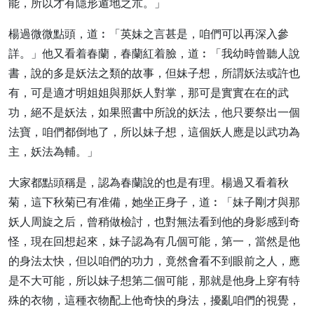
能，所以才有隱形遁地之朮。」
楊過微微點頭，道︰「英妹之言甚是，咱們可以再深入參
詳。」他又看着春蘭，春蘭紅着臉，道︰「我幼時曾聽人說
書，說的多是妖法之類的故事，但妹子想，所謂妖法或許也
有，可是適才明姐姐與那妖人對掌，那可是實實在在的武
功，絕不是妖法，如果照書中所說的妖法，他只要祭出一個
法寶，咱們都倒地了，所以妹子想，這個妖人應是以武功為
主，妖法為輔。」
大家都點頭稱是，認為春蘭說的也是有理。楊過又看着秋
菊，這下秋菊已有准備，她坐正身子，道︰「妹子剛才與那
妖人周旋之后，曾稍做檢討，也對無法看到他的身影感到奇
怪，現在回想起來，妹子認為有几個可能，第一，當然是他
的身法太快，但以咱們的功力，竟然會看不到眼前之人，應
是不大可能，所以妹子想第二個可能，那就是他身上穿有特
殊的衣物，這種衣物配上他奇快的身法，擾亂咱們的視覺，