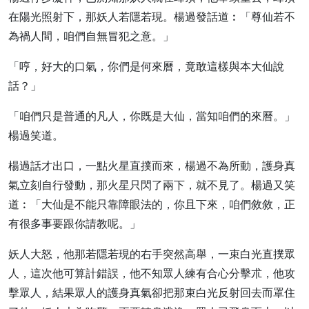
在陽光照射下，那妖人若隱若現。楊過發話道︰「尊仙若不
為禍人間，咱們自無冒犯之意。」
「哼，好大的口氣，你們是何來曆，竟敢這樣與本大仙說
話？」
「咱們只是普通的凡人，你既是大仙，當知咱們的來曆。」
楊過笑道。
楊過話才出口，一點火星直撲而來，楊過不為所動，護身真
氣立刻自行發動，那火星只閃了兩下，就不見了。楊過又笑
道︰「大仙是不能只靠障眼法的，你且下來，咱們敘敘，正
有很多事要跟你請教呢。」
妖人大怒，他那若隱若現的右手突然高舉，一束白光直撲眾
人，這次他可算計錯誤，他不知眾人練有合心分擊朮，他攻
擊眾人，結果眾人的護身真氣卻把那束白光反射回去而罩住