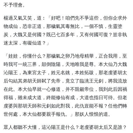
不予理會。
楊過又氣又笑，道︰「好吧！咱們先不爭這些，但你企求外
物成仙，恐非正道，那穢氣其毒無比，一個不慎，生靈塗
炭，大魏又是何國？既已七百多年，又有何國可復？豈非執
迷太深，有礙仙道？」
「娃娃，你懂什么？那穢氣之卵乃地母精華，正合我用，至
時我可一統三界，顛倒陰陽，天地唯我是尊。本大仙乃大魏
沁陽王，為東宮太子，姓元名銚，本姓拓跋，那老虔婆胡太
后勾結其弟胡天師弒了先帝，竟立了臨洮王元釗，將我流放
在此。本大仙早就一心修道，并不覬覦帝位，我到此后因禍
得福，雖未成大道，終能修仙有成，大道也指日可待。但老
虔婆與那胡天師和元釗如此對我，此仇豈能不報？任他們轉
世何處，本大仙都要親手報仇。」那妖人恨恨的道。
眾人都聽不大懂，這沁陽王是什么？老虔婆胡太后又是誰？