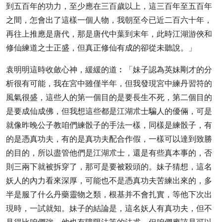
到五百年的功力，至少應在三百歲以上，這三百年至五百年
之間，怎會出了這樣一個人物，我朝至今已近二百六十年，
再往上推應是唐代，那是唐代中葉到末年，此時江湖游俠和
修仙練道之士正盛，但真正修仙有成的卻從未聽說。」
袁明明這時收斂心神，緩緩的道︰「妹子認為英妹剛才的分
析很有可能，我在宮中雖僅半年，但我發現宮中練丹習符的
風氣很盛，這些人的第一個目的是要長生不死，第二個目的
是要成仙成佛，但我想這些都是江湖朮士騙人的優倆，可是
就像昨晚公子教咱們練骰子的手法一樣，同樣是練骰子，有
的是憑真功夫，有的是真功夫配合作假，一樣可以達到致勝
的目的，所以盡管他們是江湖朮士，還是有些真本事的，否
則三兩下就被拆穿了，那可是要被殺頭的。妹子猜想，這名
妖人的內力看來深厚，可能也不是憑真功夫苦練出來的，多
半是服了什么丹藥靈物之類，根基并不會扎實，等他下次出
現時，一試就知。妹子的結論是，這名妖人有真功夫，但不