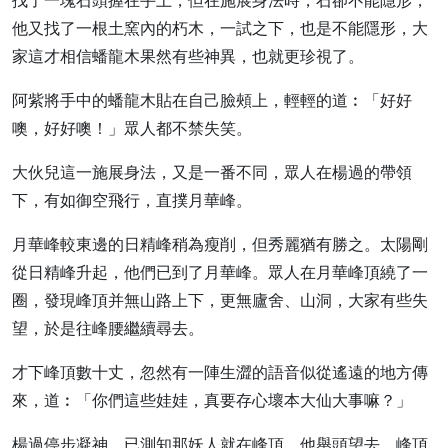
找了一塊石頭握在手上，但在施展身法時，石卻不能隱形，
他又找了一根土窯內的朽木，一試之下，也是不能隱形，大
家這才相信蟠龍木果然有些神異，也就更珍視了。
阿紫將手中的蟠龍木貼在自己臉頰上，輕輕的道︰「好好
噢，好好噢！」眾人都不禁失笑。
大伙兒這一施展身法，又是一番不同，眾人在楊過的帶領
下，有如御空飛行，直撲月華峰。
月華峰較東邊的日精峰稍為瘦削，但秀麗猶有勝之。太陽剛
從日精峰升起，他們已到了月華峰。眾人在月華峰頂繞了一
圈，發現峰頂并無山路上下，更無廬舍、山洞，大家有些失
望，於是往峰腰繼續尋去。
才下峰頂數十丈，忽然有一陣生澀的語音似從遙遠的地方傳
來，道︰「你們這些娃娃，真要存心壞本大仙大事嘛？」
楊過停步凝神，已測知那妖人就在峰頂，他舉頭望去，峰頂