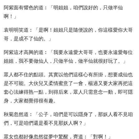
阿紫面有懼色的道︰「明姐姐，咱們說好的，只做半仙
啊！」
袁明明笑道︰「是啊！姐姐只是隨便說的，你這樣愛你大哥
哥，是成不了仙的。」
阿紫這才高興的道︰「我要永遠愛大哥哥，也要永遠愛每位
姐姐，我不要做仙人，只做半仙，做半仙就很好玩了。」
眾人都不住的點頭。其實以他們這樣心有所掛，想要成仙也
是不可能。大伙兒又柔情蜜意了一會，楊過又要大家再把這
套心法練得熟一點，到得后來，眾人只需意念一動，即可隱
身，大家都覺得很有趣。
秋菊忽然道︰「公子，咱們是可以隱身了，那妖人看不見咱
們，可是咱們還是看不見那妖人啊？」
眾女也都好像忽然從夢中驚醒，齊道︰「對啊！」