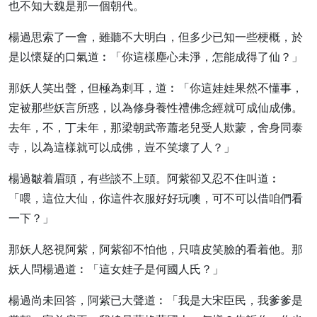
也不知大魏是那一個朝代。
楊過思索了一會，雖聽不大明白，但多少已知一些梗概，於
是以懷疑的口氣道︰「你這樣塵心未淨，怎能成得了仙？」
那妖人笑出聲，但極為刺耳，道︰「你這娃娃果然不懂事，
定被那些妖言所惑，以為修身養性禮佛念經就可成仙成佛。
去年，不，丁未年，那梁朝武帝蕭老兒受人欺蒙，舍身同泰
寺，以為這樣就可以成佛，豈不笑壞了人？」
楊過皺着眉頭，有些談不上頭。阿紫卻又忍不住叫道︰
「喂，這位大仙，你這件衣服好好玩噢，可不可以借咱們看
一下？」
那妖人怒視阿紫，阿紫卻不怕他，只嘻皮笑臉的看着他。那
妖人問楊過道︰「這女娃子是何國人氏？」
楊過尚未回答，阿紫已大聲道︰「我是大宋臣民，我爹爹是