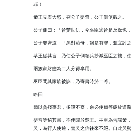
罪！
恭王見表大怒，召公子嬰齊，公子側使觀之。
公子側曰：「晉楚世仇，今巫臣適晉是反叛也
公子嬰齊道：「黑對蒸母，爾是有罪，並宜討
恭王從其言，乃使公子側領兵抄滅巫臣之族，
兩族家財盡為二人分得享用。
巫臣聞其家族被誅，乃寄書時於二將。
略曰：
爾以貪殘事君，多殺不辜，余必使爾等疲於道
嬰齊等秘其書，不使聞於楚王。巫臣為晉謀策
吳，為行人使通，晉吳之信往來不絕。自此吳