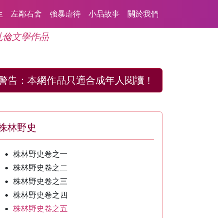
生
左鄰右舍
強暴虐待
小品故事
關於我們
亂倫文學作品
警告：
本網作品只適合成年人閱讀！
株林野史
株林野史卷之一
株林野史卷之二
株林野史卷之三
株林野史卷之四
株林野史卷之五