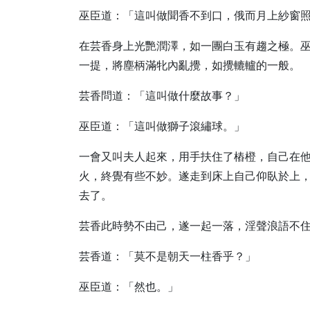
巫臣道：「這叫做聞香不到口，俄而月上紗窗
在芸香身上光艷潤澤，如一團白玉有趨之極。
一提，將塵柄滿牝內亂攪，如攪轆轤的一般。
芸香問道：「這叫做什麼故事？」
巫臣道：「這叫做獅子滾繡球。」
一會又叫夫人起來，用手扶住了樁橙，自己在
火，終覺有些不妙。遂走到床上自己仰臥於上
去了。
芸香此時勢不由己，遂一起一落，淫聲浪語不
芸香道：「莫不是朝天一柱香乎？」
巫臣道：「然也。」