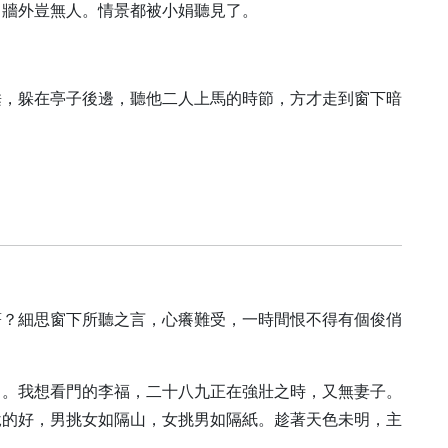
，牆外豈無人。情景都被小娟聽見了。
睡，躲在亭子後邊，聽他二人上馬的時節，方才走到窗下暗
。
著？細思窗下所聽之言，心癢難受，一時間恨不得有個俊俏
了。我想看門的李福，二十八九正在強壯之時，又無妻子。
說的好，男挑女如隔山，女挑男如隔紙。趁著天色未明，主