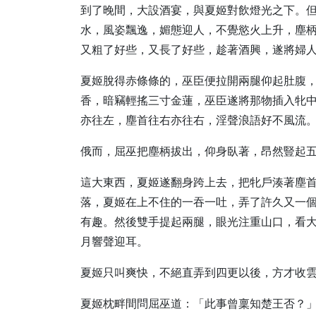
到了晚間，大設酒宴，與夏姬對飲燈光之下。
水，風姿飄逸，媚態迎人，不覺慾火上升，塵
又粗了好些，又長了好些，趁著酒興，遂將婦
夏姬脫得赤條條的，巫臣便拉開兩腿仰起肚腹
香，暗竊輕搖三寸金蓮，巫臣遂將那物插入牝
亦往左，塵首往右亦往右，淫聲浪語好不風流
俄而，屈巫把塵柄拔出，仰身臥著，昂然豎起
這大東西，夏姬遂翻身跨上去，把牝戶湊著塵
落，夏姬在上不住的一吞一吐，弄了許久又一
有趣。然後雙手提起兩腿，眼光注重山口，看
月響聲迎耳。
夏姬只叫爽快，不絕直弄到四更以後，方才收
夏姬枕畔間問屈巫道：「此事曾稟知楚王否？