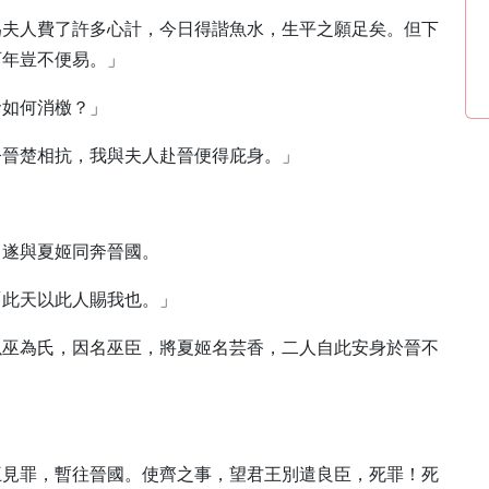
為夫人費了許多心計，今日得諧魚水，生平之願足矣。但下
百年豈不便易。」
命如何消檄？」
今晉楚相抗，我與夫人赴晉便得庇身。」
，遂與夏姬同奔晉國。
「此天以此人賜我也。」
以巫為氏，因名巫臣，將夏姬名芸香，二人自此安身於晉不
王見罪，暫往晉國。使齊之事，望君王別遣良臣，死罪！死