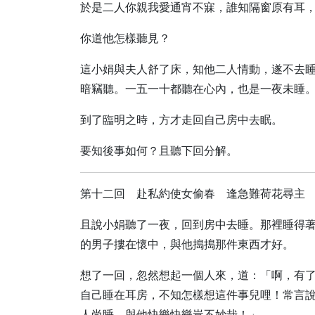
於是二人你親我愛通宵不寐，誰知隔窗原有耳
你道他怎樣聽見？
這小娟與夫人舒了床，知他二人情動，遂不去
暗竊聽。一五一十都聽在心內，也是一夜未睡
到了臨明之時，方才走回自己房中去眠。
要知後事如何？且聽下回分解。
第十二回 赴私約使女偷春 逢急難荷花尋主
且說小娟聽了一夜，回到房中去睡。那裡睡得
的男子摟在懷中，與他搗搗那件東西才好。
想了一回，忽然想起一個人來，道：「啊，有
自己睡在耳房，不知怎樣想這件事兒哩！常言
人尚睡，與他快樂快樂豈不妙哉！」