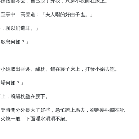
小娟接過琴去，自己脫了外衣，只穿小衣睡在床上。
走至亭中，高聲道：「夫人唱的好曲子也。」
好，聊以消遣耳。」
中歇息何如？」
命小娟取出香衾、繡枕、鋪在籐子床上，打發小娟去訖。
一場何如？」
床上，將繡枕墊在腰下。
，登時間分外長大了好些，急忙跨上馬去，卻將塵柄擱在牝
如火燒一般，下面淫水涓涓不絕。