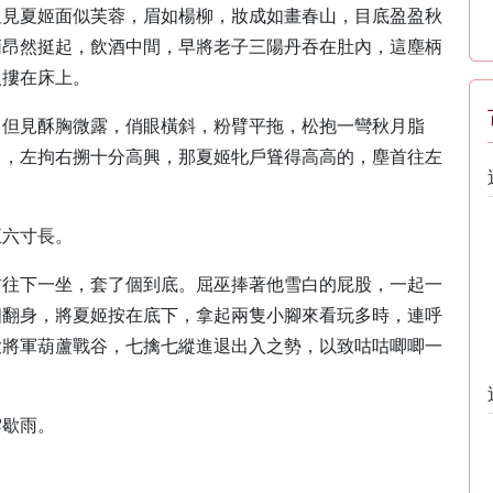
但見夏姬面似芙蓉，眉如楊柳，妝成如畫春山，目底盈盈秋
柄昂然挺起，飲酒中間，早將老子三陽丹吞在肚內，這塵柄
人摟在床上。
，但見酥胸微露，俏眼橫斜，粉臂平拖，松抱一彎秋月脂
中，左拘右搠十分高興，那夏姬牝戶聳得高高的，塵首往左
。
五六寸長。
首往下一坐，套了個到底。屈巫捧著他雪白的屁股，一起一
個翻身，將夏姬按在底下，拿起兩隻小腳來看玩多時，連呼
大將軍葫蘆戰谷，七擒七縱進退出入之勢，以致咕咕唧唧一
雲歇雨。
」