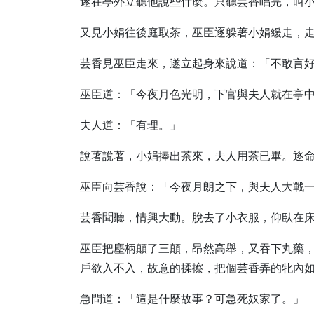
遂在亭外立聽他說些什麼。只聽芸香唱完，叫
又見小娟往後庭取茶，巫臣逐躲著小娟緩走，
芸香見巫臣走來，遂立起身來說道：「不敢言
巫臣道：「今夜月色光明，下官與夫人就在亭
夫人道：「有理。」
說著說著，小娟捧出茶來，夫人用茶已畢。逐
巫臣向芸香說：「今夜月朗之下，與夫人大戰
芸香聞聽，情興大動。脫去了小衣服，仰臥在
巫臣把塵柄顛了三顛，昂然高舉，又吞下丸藥
戶欲入不入，故意的揉擦，把個芸香弄的牝內
急問道：「這是什麼故事？可急死奴家了。」