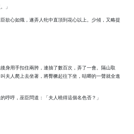
照。」
巫臣欲心如熾，遂弄人牝中直頂到花心以上。少傾，又略提
他後身用手扣住兩胯，連抽了數百次，弄了一會。隔山取
，叫夫人爬上去坐著，將臀橛起往下坐，咕唧的一聲就全進
住的哼哼，巫臣問道：「夫人曉得這個名色否？」