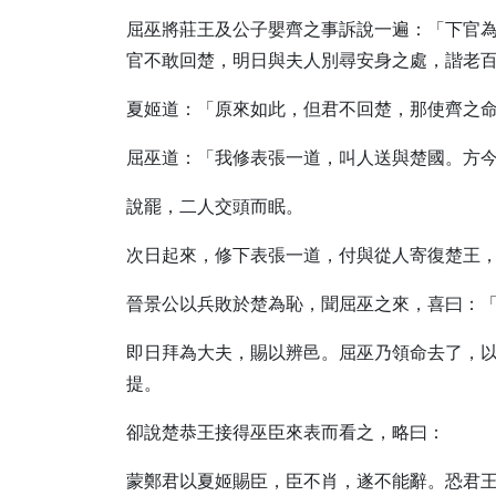
屈巫將莊王及公子嬰齊之事訴說一遍：「下官
官不敢回楚，明日與夫人別尋安身之處，諧老
夏姬道：「原來如此，但君不回楚，那使齊之
屈巫道：「我修表張一道，叫人送與楚國。方
說罷，二人交頭而眠。
次日起來，修下表張一道，付與從人寄復楚王
晉景公以兵敗於楚為恥，聞屈巫之來，喜曰：
即日拜為大夫，賜以辨邑。屈巫乃領命去了，
提。
卻說楚恭王接得巫臣來表而看之，略曰：
蒙鄭君以夏姬賜臣，臣不肖，遂不能辭。恐君