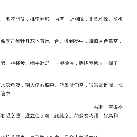
氣，名花開放，桃李崢嶸。內有一所別院，非常雅致。前後
。
香偶然走到牡丹花下賞玩一會。遂到亭中，時值月色當空，
拿過一張搖琴。纖手輕舒，玉腕徐展，將瑤琴搏弄，彈了一
涼水涼魚潑，刺人倚石欄東。溽暑旋消空，讓讓露氣濃。憶
柳陰中。
右調 唐多令
聞歌唱之聲，遂立住了腳，細聽之。如鶯簧巧語，好鳥和