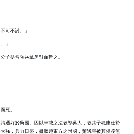
，不可不討。」
之。」
使公子嬰齊領兵拿黑對而斬之。
路而死。
，請通好於吳國。因以車載之法教導吳人，教其子狐庸仕於
勢大強，兵力日盛，盡取楚東方之附國，楚邊境被其侵凌無