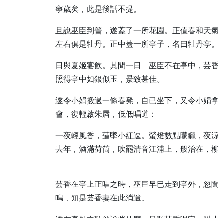
寧歲矣，此是後話不提。
且說巫臣到晉，遂蓋了一所花園。正值春和天
左右俱是牡丹。正中蓋一所亭子，名曰牡丹亭
日與夏姬宴飲。其間一日，巫臣不在亭中，芸
照得亭中如銀似玉，景致甚佳。
遂令小娟搬過一條春凳，自已坐下，又令小娟
會，復輕啟朱唇，低低唱道：
一夜輕風香，蓮墜小紅逗。螢燈數點矇矓，夜
去年，酒滿荷筒，吹罷清音江浦上，般治在，
芸香在亭上正唱之時，巫臣早已走到亭外，忽
鳴，知是芸香妻在此消遣。