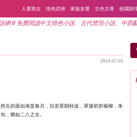
人妻熟女
情色武俠
家族友愛
古色古香
校園師
說網 // 免費閱讀中文情色小說、古代禁毁小說、中西
2014-07-03
果然生的面似海棠春月，目若星朗秋波，翠黛初舒楊柳，朱
五旬，猶如二八之女。