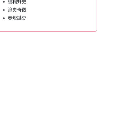
繡榻野史
浪史奇觀
春燈謎史