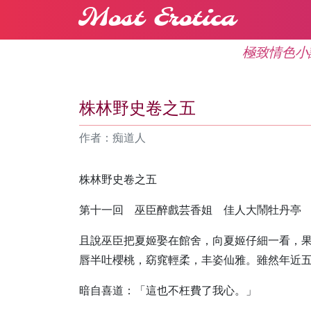
Most Erotica
極致情色小
株林野史卷之五
作者：痴道人
株林野史卷之五
第十一回 巫臣醉戲芸香姐 佳人大鬧牡丹亭
且說巫臣把夏姬娶在館舍，向夏姬仔細一看，
唇半吐櫻桃，窈窕輕柔，丰姿仙雅。雖然年近
暗自喜道：「這也不枉費了我心。」