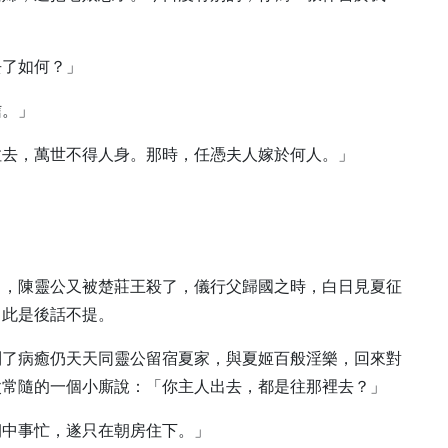
去了如何？」
信。」
拉去，萬世不得人身。那時，任憑夫人嫁於何人。」
了，陳靈公又被楚莊王殺了，儀行父歸國之時，白日見夏征
，此是後話不提。
到了病癒仍天天同靈公留宿夏家，與夏姬百般淫樂，回來對
父常隨的一個小廝說：「你主人出去，都是往那裡去？」
朝中事忙，遂只在朝房住下。」