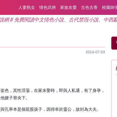
人妻熟女
情色武俠
家族友愛
古色古香
校園師
說網 // 免費閱讀中文情色小說、古代禁毁小說、中西
2014-07-03
分姿色，其性淫蕩，在家未娶時，即與人私通，有了身孕，
是他嫂子替央下。
父與孔寧本是個屁股孩子，因得幸於靈公，故封為大夫。