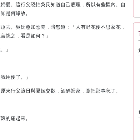
恩婦愛。這行父恐怕吳氏知道自己底理，所以有些懼內。自
未知是何緣故。
己睡去。吳氏愈加愁悶，暗怒道：「人有野花便不思家花，
以言挑之，看是如何？」
吃。」
來我用便了。」
。原來行父這日與夏姬交歡，酒醉歸家，竟把那事忘了。
打滾的痛起來。