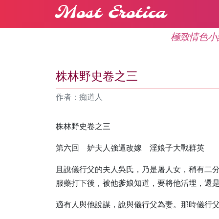
Most Erotica
極致情色小
株林野史卷之三
作者：痴道人
株林野史卷之三
第六回 妒夫人強逼改嫁 淫娘子大戰群英
且說儀行父的夫人吳氏，乃是屠人女，稍有二
服藥打下後，被他爹娘知道，要將他活埋，還
適有人與他說謀，說與儀行父為妻。那時儀行