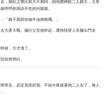
上去，抽扯之聲比前大不相同，因他塵柄較二人頗大，又有
夏姬哼哼的浪語不住的叫親親。
道：「娘子我與你做牛油倒燒燭。」
上去大弄大戰。儀行父見他幹起，逐快快穿上衣服出門去
燈時候，方才洩了。
下回自然明白。
怏怏而去，必定見怪於我。不如今夜趁著他二人去了，無人
？」