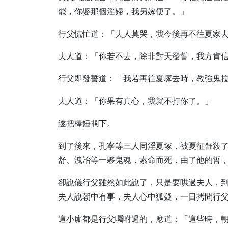
罷，你娶那個淫婦，我另嫁便了。」
行父慌忙道：「夫人莫哭，我今後再不往夏家
夫人道：「你若不去，除非對天發誓，我方肯
行父即發誓道：「我若再往夏塚去時，教強鬼
夫人道：「你果有真心，我就不打你了。」
遂把棒錘擱下。
到了後來，孔寧等三人同淫夏塚，被夏征舒殺
舒、洩冶等一夥鬼魂，索命而死，由了他的誓
卻說儀行父雖然如此說了，只是要哄過夫人，
夫人說朝中有事，夫人心中狐疑，一日拷問行
這小廝都是行父囑咐過的，應道：「這些時，