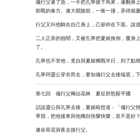
儀行父著了急，一手把孔寧掀下馬來，遂翻身
助戰的春方。遂大開旗鼓，一衝一撞，弄得個
行父又叫他騎在自己身上，己卻仰在下面。說
二人正弄的熱鬧，又被孔寧把夏姬推倒，覆身
了。
孔寧也不管他，竟自與夏姬獨戰半日，到了點
孔寧同靈公穿衣而去，要知儀行父去後端底，
第七回 儀行父獨佔花林 夏征舒怒殺平國
話說靈公與孔寧去後，夏姬暗想道：「儀行父
爭競，把他接來與他獨自快樂快樂，豈不是好
遂命荷花寅夜去接行父。