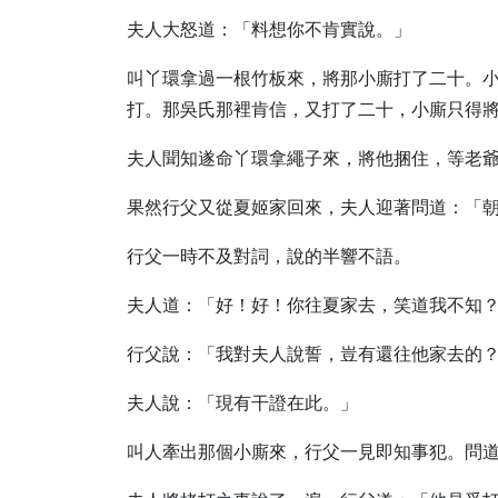
夫人大怒道：「料想你不肯實說。」
叫丫環拿過一根竹板來，將那小廝打了二十。
打。那吳氏那裡肯信，又打了二十，小廝只得
夫人聞知遂命丫環拿繩子來，將他捆住，等老
果然行父又從夏姬家回來，夫人迎著問道：「
行父一時不及對詞，說的半響不語。
夫人道：「好！好！你往夏家去，笑道我不知
行父說：「我對夫人說誓，豈有還往他家去的
夫人說：「現有干證在此。」
叫人牽出那個小廝來，行父一見即知事犯。問