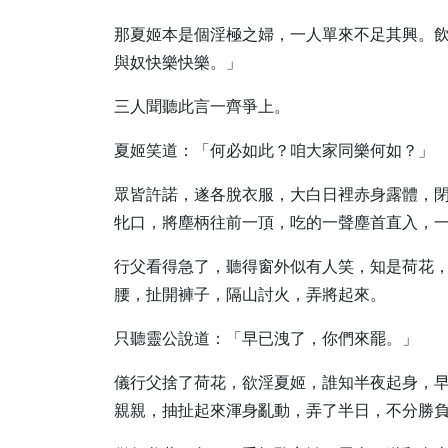
那夏姬本是個淫極之婦，一人單來不足其興。
與奴快樂快樂。」
三人聞聽此言一齊爭上。
夏姬笑道：「何必如此？咱大家同樂何如？」
眾皆許諾，遂各脫衣服，大白日裡赤身露體，
牝口，將塵柄往前一頂，吃的一聲塵首直入，
行父看得急了，聽得窗外似有人笑，知是荷花
腰，扯開褲子，隔山討火，弄將起來。
只聽靈公說道：「早已洩了，你們來罷。」
儀行父捨了荷花，欲淫夏姬，誰知半夜起身，
親親，抽扯起來渾身亂動，弄了半日，不分勝