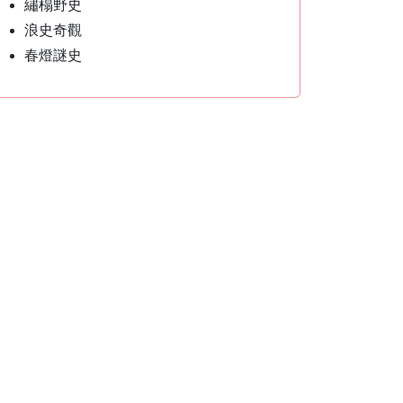
繡榻野史
浪史奇觀
春燈謎史