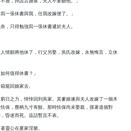
打不過，持謊言搪塞，夫人不要聽他。」
你寫一張休書與我，任我改嫁便了。」
無奈，只得勉強寫一張休書遞於夫人。
夫人情願將他休了，行父另娶，吳氏改嫁，永無悔言，立休
，如何值得休書？」
拾箱籠回娘家去。
，窮日之力，悻悻回到吳家。其爹娘遂與夫人改嫁了一個木
喚怯保，塵柄九寸有餘。那時怯保尚未娶親，摸著道個對
褥，昏迷而死。這話暫且不表。
引著靈公在夏家淫樂。