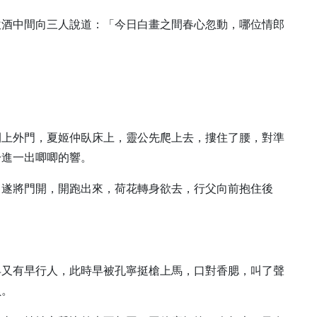
飲酒中間向三人說道：「今日白畫之間春心忽動，哪位情郎
閉上外門，夏姬仲臥床上，靈公先爬上去，摟住了腰，對準
一進一出唧唧的響。
，遂將門開，開跑出來，荷花轉身欲去，行父向前抱住後
早又有早行人，此時早被孔寧挺槍上馬，口對香腮，叫了聲
負。