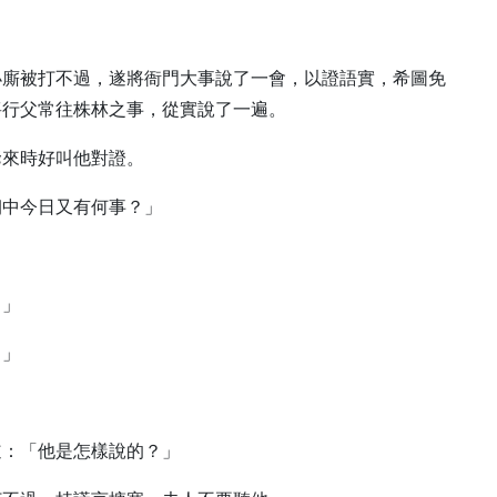
小廝被打不過，遂將衙門大事說了一會，以證語實，希圖免
將行父常往株林之事，從實說了一遍。
爺來時好叫他對證。
朝中今日又有何事？」
？」
？」
道：「他是怎樣說的？」