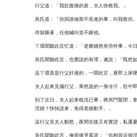
行父道：「我肚腹痛的甚，夫人快救我。」
吳氏道：「你與誰做那不長進的事，叫我救你
佯裝睡著，任他喊叫並不睬他。
丫環聞聽此言忙道：「老爺雖然有些外事，今
吳氏聞聽此言，也覺說的有理，遂說：「既然
這丫環原是行父奸過的，一聞此言，逐即上床
夫人起來見儀行父，果然急的一身冷汗，肚中
到了次日，夫人起來梳洗已畢，將房門緊閉，
淫婦？快快說來，免得老娘動手。」
這行父見夫人動怒，夜間生陰又有實證，私通
吳氏聞聽此言，掩面痛哭罵道：「你相與這個