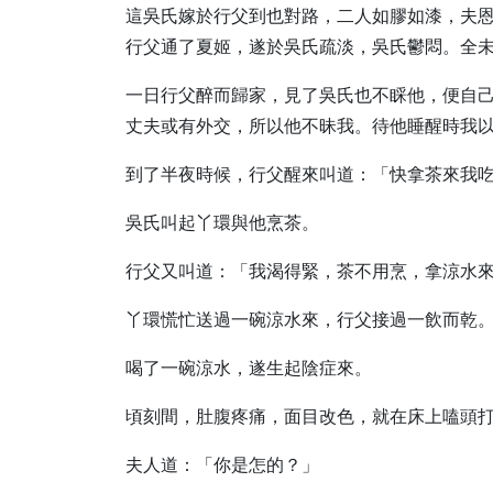
這吳氏嫁於行父到也對路，二人如膠如漆，夫
行父通了夏姬，遂於吳氏疏淡，吳氏鬱悶。全
一日行父醉而歸家，見了吳氏也不睬他，便自
丈夫或有外交，所以他不昧我。待他睡醒時我
到了半夜時候，行父醒來叫道：「快拿茶來我
吳氏叫起丫環與他烹茶。
行父又叫道：「我渴得緊，茶不用烹，拿涼水
丫環慌忙送過一碗涼水來，行父接過一飲而乾
喝了一碗涼水，遂生起陰症來。
頃刻間，肚腹疼痛，面目改色，就在床上嗑頭
夫人道：「你是怎的？」