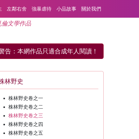
生
左鄰右舍
強暴虐待
小品故事
關於我們
亂倫文學作品
警告：
本網作品只適合成年人閱讀！
株林野史
株林野史卷之一
株林野史卷之二
株林野史卷之三
株林野史卷之四
株林野史卷之五