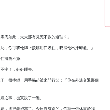
。」
日疼痛如此，太太那有見死不救的道理？」
如此，你可將他腳上攬筋用口咬住，咬得他出汗即愈。」
哽住攬筋不撒。
即不疼了，鼾鼾睡去。
拿了一根棒錘，用手揭起被來問行父：「你在外邊交通那個
夏姬之事，從實說了一遍。
淫婦，遂把老娘忘了。今日沒有別的，你寫一張休書於我