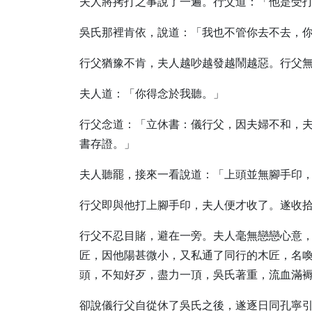
夫人將拷打之事說了一遍。行父道：「他是受
吳氏那裡肯依，說道：「我也不管你去不去，
行父猶豫不肯，夫人越吵越發越鬧越惡。行父
夫人道：「你得念於我聽。」
行父念道：「立休書：儀行父，因夫婦不和，
書存證。」
夫人聽罷，接來一看說道：「上頭並無腳手印
行父即與他打上腳手印，夫人便才收了。遂收
行父不忍目賭，避在一旁。夫人毫無戀戀心意
匠，因他陽甚微小，又私通了同行的木匠，名
頭，不知好歹，盡力一頂，吳氏著重，流血滿
卻說儀行父自從休了吳氏之後，遂逐日同孔寧