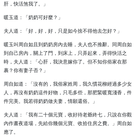
肝，快活煞我了。」
暖玉道：「奶奶可好麼？」
夫人道：「好，好，好，只是如今捨不得他去怎好？」
暖玉叫周自如且到奶奶房內去睡，夫人也不推辭。同周自如
到自己房內，關上了門，到床上，只弄起來，弄得快活之
時，夫人道：「心肝，我決意嫁你了。但不知你俗家在那
裹？你有妻子否？」
周自如道：「沒有的，我俗家姓周，我久慣花柳經過多少女
人，再沒有奶奶這件好物，只毛多些，那肥緊暖寬淺香，件
件完美。我若得奶奶做夫妻，情願還俗。」
夫人道：「我有二十個元寶，收好待老爺終七，只說在你觀
內作晝夜道場，先給你幾個元寶、收拾住房之費。」周自如
應了。