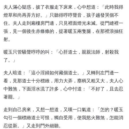
夫人滿心疑惑，披了衣服走下床來，心中想道：「此時我得
燈草和尚再弄方好。」只聽得哼哼聲音，孩子越發哭個不
住。夫人走到廂樓房門邊，只見裡面燈光未滅。從門縫裡一
張，見一個後生赤條條的，提著暖玉兩隻腿，在那裡浪抽狂
射。
暖玉只管騷聲哼哼的叫：「心肝道士，親親法師，射殺我
了。」
夫人暗道：「這小淫婦如何藏個道士。」又轉到左門邊一
看，見那道士十分標緻，用力大弄，塵柄又粗又大，夫人心
中難煞，下面淫水流了許多，心中忖道：「不好了，且去忍
著罷。」
走到自己房來，又想一想道，又嘆一口氣道：「怎的？暖玉
勾引一個標緻道士可恨，獨自受用，使我慾火難煞，怎能消
忍從新。」又走到門外細聽。