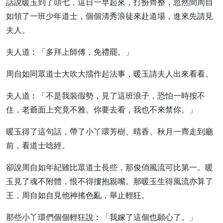
話說暖玉到了頭七，這日一早起來，打扮齊整，忽然間周自
如領了一班少年道士，個個清秀浪徒來赴道場，進來先請見
夫人。
夫人道︰「多拜上師傅，免禮罷。」
周自如同眾道士大吹大擂作起法事，暖玉請夫人出來看看。
夫人道︰「不是我裝假勢，見了這班浪子，恐怕一時按不
住，老爺面上究竟不雅。你要去看，我也不來禁你。」
暖玉得了這句話，帶了小丫環芳樹、晴香、秋月一齊走到廳
前，看道士唸經。
卻說周自如年紀雖比眾道士長些，那俊俏風流可比第一。暖
玉見了魂不附體，恨不得摟抱親嘴。那暖玉生得風流亦算了
王，周自如自見他神搖色亂，舉止輕狂。
那些小丫環們個個輕狂說︰「我嫁了這個也願心了。」