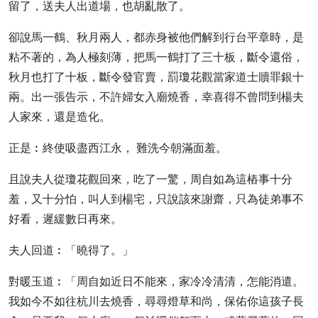
留了，送夫人出道場，也胡亂散了。
卻說馬一鶴、秋月兩人，都赤身被他們解到行台平章時，是
粘不著的，為人極刻薄，把馬一鶴打了三十板，斷令還俗，
秋月也打了十板，斷令發官賣，罰瓊花觀當家道士贖罪銀十
兩。出一張告示，不許婦女入廟燒香，幸喜得不曾問到楊夫
人家來，還是造化。
正是︰終使吸盡西江永， 難洗今朝滿面羞。
且說夫人從瓊花觀回來，吃了一驚，周自如為這樁事十分
羞，又十分怕，叫人到楊宅，只說該來謝齋，只為徒弟事不
好看，遲緩數日再來。
夫人回道︰「曉得了。」
對暖玉道︰「周自如近日不能來，家冷冷清清，怎能消遣。
我如今不如往杭川去燒香，尋尋燈草和尚，保佑你這孩子長