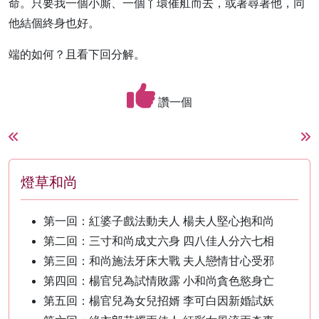
命。只要我一個小廝、一個丫環催舡而去，或著尋著他，同
他結個終身也好。
端的如何？且看下回分解。
讚一個
燈草和尚
第一回：紅婆子戲法動夫人 楊夫人堅心抱和尚
第二回：三寸和尚成丈六身 四八佳人分六七相
第三回：和尚施法牙床大戰 夫人戀情甘心受邪
第四回：楊官兒為試情敗露 小和尚貪色慾身亡
第五回：楊官兒為女兒招婿 李可白因新婚試妖