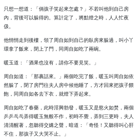
只想一想道：「倘孩子笑起來怎處？」不若叫他到自己房
內，背後可以躲得的。算計定了，將黠燈之時，人人忙夜
伋。
他悄悄走到後樓，領了周自如到自己的臥房來躲過，叫小丫
環拿了飯來，閉上了門，同周自如吃了兩碗。
暖玉道：「酒果也沒有，請你不要見笑。」
周自如道：「那裹話來。」兩個吃完了飯，暖玉叫周自如依
然躲了，閉了房門往夫人房中候他睡了，方才回來把孩子餵
飽，同周自如各去下衣，就燈下弄起來。
周自如吃了春藥，此時淫興勃發，暖玉又是慾火如焚，兩個
乒乒乓乓弄得暖玉無般不作，初時不覺，弄到三更時，夫人
清清醒著，忽聽得交媾之聲，暗道：「奇怪！又聽得叫心肝
不住，那孩子又大哭不止。」