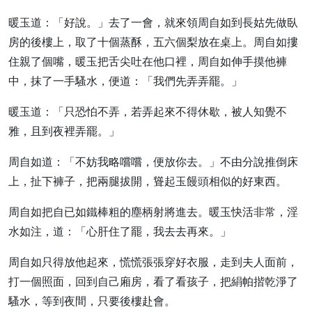
暖玉道：「好說。」去了一會，就來領周自如到長姑先做臥
房的後樓上，取了十個蒸酥，五六個梨放在桌上。周自如摟
住親了個嘴，暖玉把舌尖吐在他口裡，周自如伸手摸他褲
中，抹了一手騷水，便道：「我們先弄弄罷。」
暖玉道：「只恐怕不弄，若弄起來不得休歇，被人知覺不
雅，且到夜裡弄罷。」
周自如道：「不妨我略嚐嚐，便放你去。」不由分說推倒床
上，扯下褲子，把兩腿拔開，聳起玉饅頭相似的好東西。
周自如把自已如鐵棒粗的塵柄射將進去。暖玉快活非常，淫
水如注，道：「心肝住了罷，我去去再來。」
周自如只得放他起來，慌慌張張穿好衣服，走到夫人面前，
打一個照面，回到自己廂房，看了看孩子，把絹帕揩乾淨了
騷水，等到夜間，只要後樓赴會。