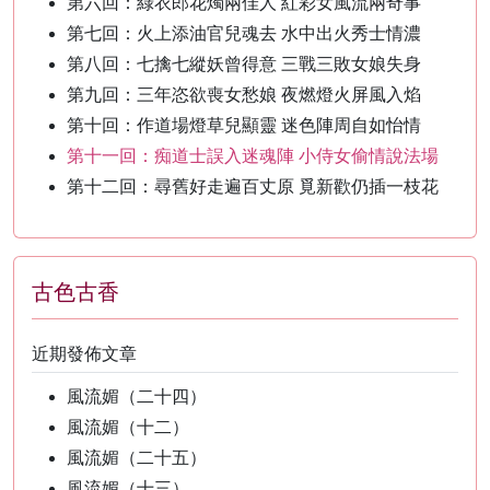
第六回：綠衣郎花燭兩佳人 紅彩女風流兩奇事
第七回：火上添油官兒魂去 水中出火秀士情濃
第八回：七擒七縱妖曾得意 三戰三敗女娘失身
第九回：三年恣欲喪女愁娘 夜燃燈火屏風入焰
第十回：作道場燈草兒顯靈 迷色陣周自如怡情
第十一回：痴道士誤入迷魂陣 小侍女偷情說法場
第十二回：尋舊好走遍百丈原 覓新歡仍插一枝花
古色古香
近期發佈文章
風流媚（二十四）
風流媚（十二）
風流媚（二十五）
風流媚（十三）