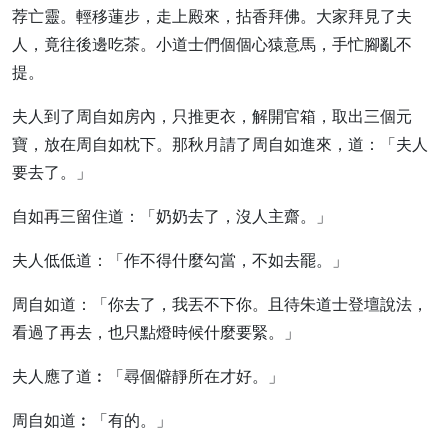
荐亡靈。輕移蓮步，走上殿來，拈香拜佛。大家拜見了夫
人，竟往後邊吃茶。小道士們個個心猿意馬，手忙腳亂不
提。
夫人到了周自如房內，只推更衣，解開官箱，取出三個元
寶，放在周自如枕下。那秋月請了周自如進來，道：「夫人
要去了。」
自如再三留住道：「奶奶去了，沒人主齋。」
夫人低低道：「作不得什麼勾當，不如去罷。」
周自如道：「你去了，我丟不下你。且待朱道士登壇說法，
看過了再去，也只點燈時候什麼要緊。」
夫人應了道︰「尋個僻靜所在才好。」
周自如道︰「有的。」