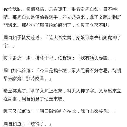
你忙我亂，個個發騷。只有暖玉一眼看定周自如，目不轉
睛。那周自如是個偷香魁手，即立起身來，拿了文疏走到屏
門邊來。那些小丫環俱紛紛躲開了，惟暖玉立著不動。
周自如手執文疏道︰「這大帝文書，姑娘可拿去奶奶處押了
字。」
暖玉走近一步，接住手裡，低聲道︰「我有話與你說。」
周自如低答道︰「今日是我主壇，眾人照看不好意思。待明
早來謝齋，那時商量。」
暖玉笑應了。拿了文疏上樓來，叫夫人押了字。又拿出來立
在亮處，周自如見了忙走來取。
暖玉又低低道：「明日悄悄的立在此，我自出來接你。」
周自如道：「曉得了。」