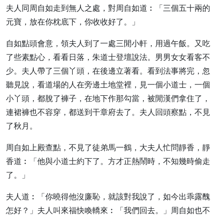
夫人同周自如走到無人之處，對周自如道︰「三個五十兩的
元寶，放在你枕底下，你收收好了。」
自如點頭會意，領夫人到了一處三閒小軒，用過午飯。又吃
了些素點心，看看日落，朱道士登壇說法。男男女女看客不
少。夫人帶了三個丫頭，在後邊立著看。看到法事將完，忽
聽見說，看道場的人在旁邊土地堂裡，見一個小道士，一個
小丫頭，都脫了褲子，在地下作那勾當，被閒漢們拿住了，
連裙褲也不容穿，都送到干章府去了。夫人回頭察點，不見
了秋月。
周自如上殿查點，不見了徒弟馬一鶴，大夫人忙問靜香，靜
香道︰「他與小道士約下了。方才正熱鬧時，不知幾時偷走
了。」
夫人道︰「你曉得他沒廉恥，就該對我說了，如今出乖露醜
怎好？」夫人叫來福快喚轎來︰「我們回去。」周自如也不