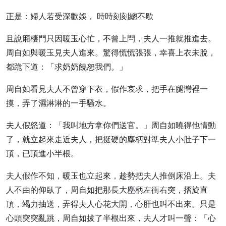
正是：婦人若受深歡娛， 時時刻刻總不歇
且說廂棲門只因暖玉心忙，不曾上閂，夫人一推就推進去。
周自如與暖玉見夫人進來。驚得慌慌張張，幸喜上衣未脫，
都跪下道：「求奶奶饒恕我們。」
周自如看見夫人不曾穿下衣，假作哀求，把手在腿灣裡一
摸，弄了濕淋淋的一手騷水。
夫人假怒道：「我叫地方拿你們送官。」周自如曉得他情動
了，就立起來走近夫人，把挺硬的塵柄對準夫人小肚子下一
頂，已頂進小半根。
夫人假作不知，暖玉也立起來，趁勢把夫人推倒床沿上。夫
人不由的仰臥了，周自如把那長大塵柄左衝右突，摺旋直
頂，竭力抽送，弄得夫人心花大開，心肝也叫不出來。只是
心頭突突亂跳，周自如拔了半根出來，夫人才叫一聲：「心