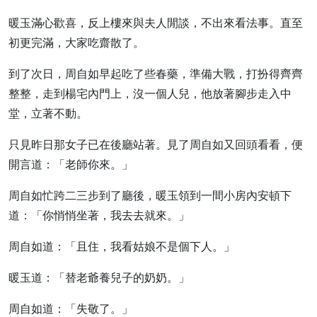
暖玉滿心歡喜，反上樓來與夫人閒談，不出來看法事。直至
初更完滿，大家吃齋散了。
到了次日，周自如早起吃了些春藥，準備大戰，打扮得齊齊
整整，走到楊宅內門上，沒一個人兒，他放著腳步走入中
堂，立著不動。
只見昨日那女子已在後廳站著。見了周自如又回頭看看，便
開言道：「老師你來。」
周自如忙跨二三步到了廳後，暖玉領到一間小房內安頓下
道：「你悄悄坐著，我去去就來。」
周自如道：「且住，我看姑娘不是個下人。」
暖玉道：「替老爺養兒子的奶奶。」
周自如道：「失敬了。」