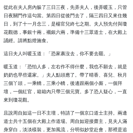
從此在夫人房內躲了三日三夜，先弄夫人，後弄暖玉，只管
日夜關門作這勾當。第四日從後門去了，隔三四日又來住幾
日，到了十一月念三，是楊官兒終七之期。夫人預先付與瓊
花觀德，事銀十兩，襯銀六兩，準備十三眾道士，在大殿上
誦經。請將點燈施食。
這日夫人叫暖玉道：「恐家裹沒去，你不要去罷。」
暖玉道：「恐怕人多，左右作不得什麼，我也不願去，就是
奶奶也早些還家。」夫人點頭應了。帶了晴香、喜兒、秋月
三個丫頭，一乘轎，三乘小轎，後邊跟兩個小廝，一個拜
壇，一個紅官，箱箱內只帶三個元寶。多了恐人疑心，一直
來到瓊花觀。
且說周自如這一日不主壇，特請了一個京口道士主持。兩邊
道士共十五個在大殿上作道場。周自如迎接齋主，見夫人滿
身穿白，淡淡樣裝，更加風流，分明似妙堂赴會，那裡是追