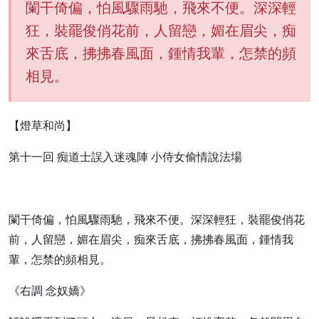
闌干倚偏，怕風驟雨馳，飛來不便。深深輕
狂，裝罷俊俏花前，人留戀，媚在眉尖，痴
來舌底，拂拂春風面，鍾情我輩，怎禁的頻
相見。
【燈草和尚】
第十一回 痴道士誤入迷魂陣 小侍女偷情說法場
闌干倚偏，怕風驟雨馳，飛來不便。深深輕狂，裝罷俊俏花
前，人留戀，媚在眉尖，痴來舌底，拂拂春風面，鍾情我
輩，怎禁的頻相見。
《右調 念奴嬌》